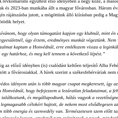
 A révkomáromi együttest első idényében a négy közé, a máso
k és 2023-ban munkába állt a magyar fővárosban. Három évad
én rájátszásba jutott, a mögöttünk álló kiírásban pedig a Ma
ötödik helyet.
ívánom, hogy olyan támogatást kapjon egy klubnál, mint én
 egyesületnél, úgy érzem, eredményes munkát végeztünk. Nem v
zalmat kaptam a Honvédnál, erre emlékszem vissza a leginkább
 egy határhoz, és meg kell tennem a következő lépést.”
g az előző idényben (is) csalódást keltően teljesítő Alba Fehé
zött a fővárosiakkal. A hírek szerint a székesfehérváriak nem
édos idényem után is több magyar csapat megkeresett, így az 
 Honvédnál, hogy befejezzem a lezáratlan feladataimat, a feh
t találkoztunk, és megállapodtunk, hálás vagyok a vezetőségn
 legmagasabb célokért hajtott, de nekem most elsődlegesen a
 több energia és szenvedély van. Természetesen szem előtt ta
s társaság legyen, amelynél nem számítanak a nevek, mindenki