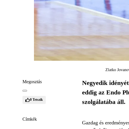
Zlatko Jovanov
Megosztás
Negyedik idényét
eddig az Endo Plu
0
Tetszik
szolgálatába áll.
Címkék
Gazdag és eredményes 