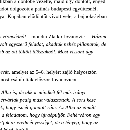
dikban a döntőbe vezette, majd úgy döntött, enged
ot dolgozott a patinás budapesti együttesnél,
gyar Kupában elődöntőt vívott vele, a bajnokságban
 a Honvédnál
– mondta Zlatko Jovanovic.
– Három
olt egyszerű feladat, akadtak nehéz pillanatok, de
 az ott töltött időszakból. Most viszont úgy
rvár, amelyet az 5–6. helyért zajló helyosztón
 most csábították először Jovanovicot…
Alba is, de akkor mindkét fél más irányt
érváriak pedig mást választottak. A sors keze
ek, hogy ismét gondolt rám. Az Alba az elmúlt
z a feladatom, hogy újraépüljön Fehérváron egy
rtjuk az eredményességet, de a lényeg, hogy az
 küzd, hajt.”