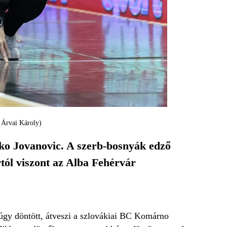
: Árvai Károly)
ko Jovanovic. A szerb-bosnyák edző
rtól viszont az Alba Fehérvár
úgy döntött, átveszi a szlovákiai BC Komárno