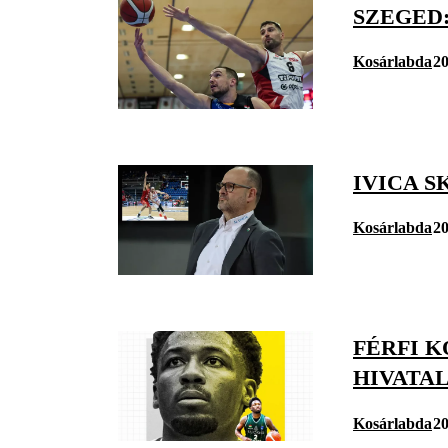
SZEGED:
Kosárlabda
20
IVICA S
Kosárlabda
20
FÉRFI K
HIVATA
Kosárlabda
20