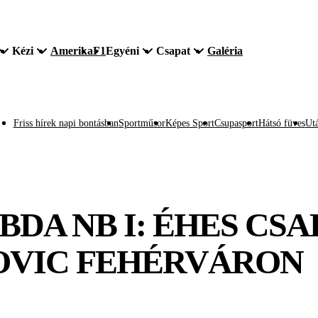
Kézi
Amerika
F1
Egyéni
Csapat
Galéria
Friss hírek napi bontásban
Sportműsor
Képes Sport
Csupasport
Hátsó füves
Utá
DA NB I: ÉHES CSA
OVIC FEHÉRVÁRON