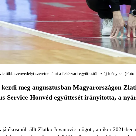
ic több szenvedélyt szeretne látni a fehérvári együttestől az új idényben (Fotó
 kezdi meg augusztusban Magyarországon Zlat
s Service-Honvéd együttesét irányította, a nyá
játékosmúlt állt Zlatko Jovanovic mögött, amikor 2021-ben 