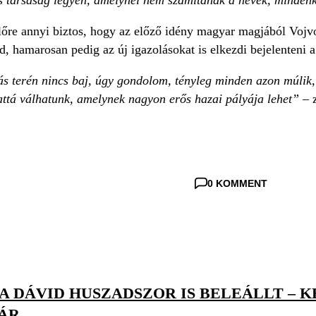
lőre annyi biztos, hogy az előző idény magyar magjából Vojv
, hamarosan pedig az új igazolásokat is elkezdi bejelenteni 
ás terén nincs baj, úgy gondolom, tényleg minden azon múlik,
attá válhatunk, amelynek nagyon erős hazai pályája lehet”
–
0 KOMMENT
 DÁVID HUSZADSZOR IS BELEÁLLT – K
ÁR