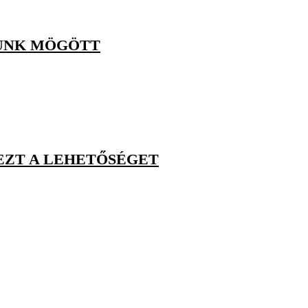
TUNK MÖGÖTT
EZT A LEHETŐSÉGET