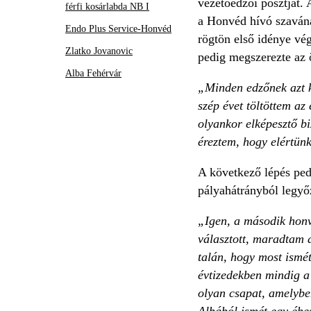
vezetőedzői posztját.
férfi kosárlabda NB I
a Honvéd hívó szavána
Endo Plus Service-Honvéd
rögtön első idénye vég
Zlatko Jovanovic
pedig megszerezte az 
Alba Fehérvár
„Minden edzőnek azt k
szép évet töltöttem az
olyankor elképesztő bi
éreztem, hogy elértünk
A következő lépés pedi
pályahátrányból legyő
„Igen, a második honv
választott, maradtam a
talán, hogy most ismé
évtizedekben mindig a
olyan csapat, amelyben
Albából ismét egy éhe