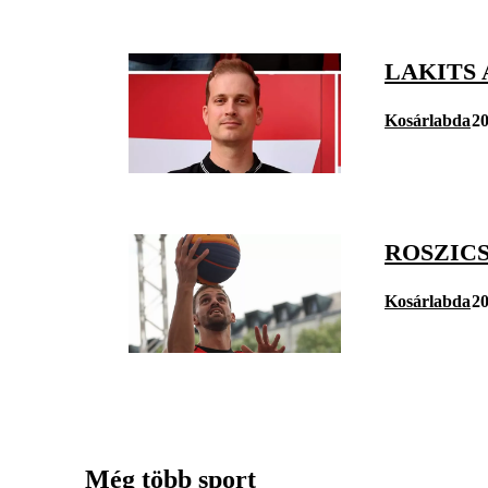
LAKITS
Kosárlabda
20
ROSZIC
Kosárlabda
20
Még több sport