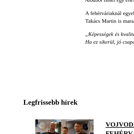
A fehérváriaknál egye
Takács Martin is marad
„Képességek és kvalit
Ha ez sikerül, jó csap
Legfrissebb hírek
VOJVODA
FEHÉRV