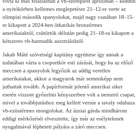
vívta ki más felállásban a vb-szereplést áprilisban – kedden
a nyitókörben kellemes meglepetésre 21–12-re verte az
olimpiai második spanyolokat, majd nagy csatában 18–15-
re kikapott a 2024-ben ötkarikás bronzérmes
amerikaiaktól, csütörtök délután pedig 21–18-ra kikapott a
kétszeres vb-harmadik ausztráloktól.
Jakab Máté szövetségi kapitány együttese így annak a
tudatában várta a csoportkör esti zárását, hogy ha az előző
meccsen a spanyolok legyőzik az addig veretlen
amerikaiakat, akkor a magyarok már semmiképp nem
juthattak tovább. A papírformát jelentő amerikai siker
esetén viszont győzelmi kényszerben volt a nemzeti csapat,
mivel a továbbjutáshoz meg kellett vernie a tavaly odahaza
vb-ezüstérmes mongolokat. Az ázsiai gárda mindhárom
eddigi mérkőzését elvesztette, így már az esélytelenek
nyugalmával léphetett pályára a záró meccsen.