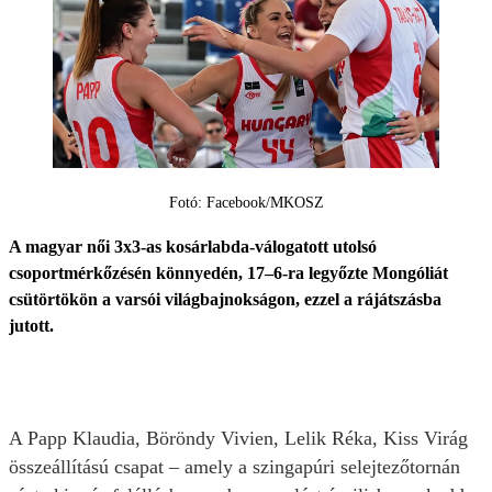
Fotó: Facebook/MKOSZ
A magyar női 3x3-as kosárlabda-válogatott utolsó
csoportmérkőzésén könnyedén, 17–6-ra legyőzte Mongóliát
csütörtökön a varsói világbajnokságon, ezzel a rájátszásba
jutott.
A Papp Klaudia, Böröndy Vivien, Lelik Réka, Kiss Virág
összeállítású csapat – amely a szingapúri selejtezőtornán