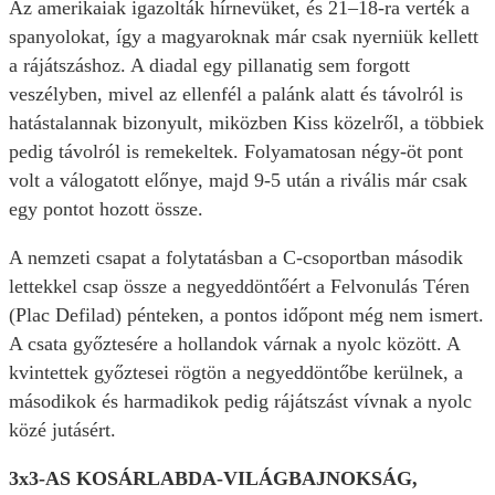
Az amerikaiak igazolták hírnevüket, és 21–18-ra verték a
spanyolokat, így a magyaroknak már csak nyerniük kellett
a rájátszáshoz. A diadal egy pillanatig sem forgott
veszélyben, mivel az ellenfél a palánk alatt és távolról is
hatástalannak bizonyult, miközben Kiss közelről, a többiek
pedig távolról is remekeltek. Folyamatosan négy-öt pont
volt a válogatott előnye, majd 9-5 után a rivális már csak
egy pontot hozott össze.
A nemzeti csapat a folytatásban a C-csoportban második
lettekkel csap össze a negyeddöntőért a Felvonulás Téren
(Plac Defilad) pénteken, a pontos időpont még nem ismert.
A csata győztesére a hollandok várnak a nyolc között. A
kvintettek győztesei rögtön a negyeddöntőbe kerülnek, a
másodikok és harmadikok pedig rájátszást vívnak a nyolc
közé jutásért.
3x3-AS KOSÁRLABDA-VILÁGBAJNOKSÁG,