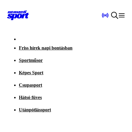
Friss hírek napi bontásban
Sportműsor
Képes Sport
Csupasport
Hátsó füves
Utánpótlássport