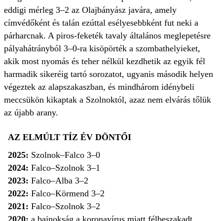
eddigi mérleg 3–2 az Olajbányász javára, amely
címvédőként és talán ezúttal esélyesebbként fut neki a
párharcnak. A piros-feketék tavaly általános meglepetésre
pályahátrányból 3–0-ra kisöpörték a szombathelyieket,
akik most nyomás és teher nélkül kezdhetik az egyik fél
harmadik sikeréig tartó sorozatot, ugyanis második helyen
végeztek az alapszakaszban, és mindhárom idénybeli
meccsükön kikaptak a Szolnoktól, azaz nem elvárás tőlük
az újabb arany.
AZ ELMÚLT TÍZ ÉV DÖNTŐI
2025:
Szolnok–Falco 3–0
2024:
Falco–Szolnok 3–1
2023:
Falco–Alba 3–2
2022:
Falco–Körmend 3–2
2021:
Falco–Szolnok 3–2
2020:
a bajnokság a koronavírus miatt félbeszakadt