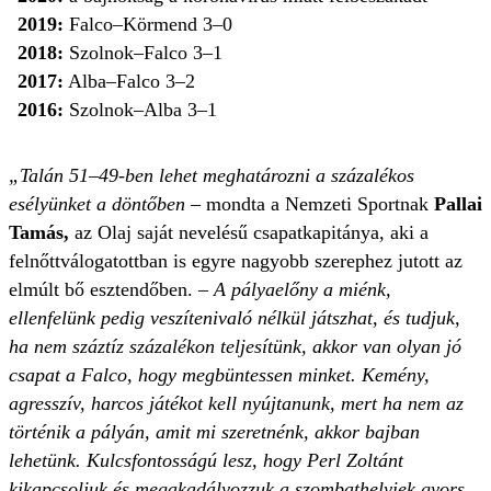
2019:
Falco–Körmend 3–0
2018:
Szolnok–Falco 3–1
2017:
Alba–Falco 3–2
2016:
Szolnok–Alba 3–1
„Talán 51–49-ben lehet meghatározni a százalékos
esélyünket a döntőben
– mondta a Nemzeti Sportnak
Pallai
Tamás,
az Olaj saját nevelésű csapatkapitánya, aki a
felnőttválogatottban is egyre nagyobb szerephez jutott az
elmúlt bő esztendőben. –
A pályaelőny a miénk,
ellenfelünk pedig veszítenivaló nélkül játszhat, és tudjuk,
ha nem száztíz százalékon teljesítünk, akkor van olyan jó
csapat a Falco, hogy megbüntessen minket. Kemény,
agresszív, harcos játékot kell nyújtanunk, mert ha nem az
történik a pályán, amit mi szeretnénk, akkor bajban
lehetünk. Kulcsfontosságú lesz, hogy Perl Zoltánt
kikapcsoljuk és megakadályozzuk a szombathelyiek gyors