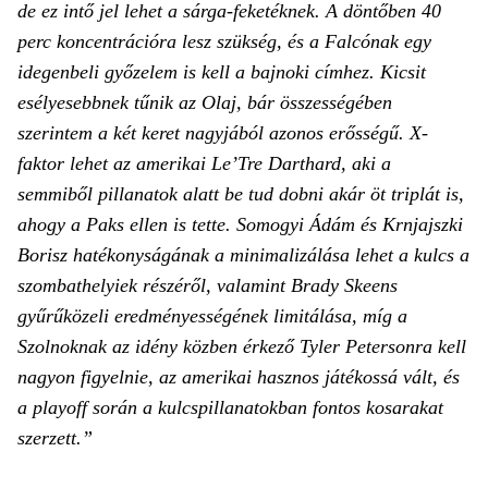
de ez intő jel lehet a sárga-feketéknek. A döntőben 40
perc koncentrációra lesz szükség, és a Falcónak egy
idegenbeli győzelem is kell a bajnoki címhez. Kicsit
esélyesebbnek tűnik az Olaj, bár összességében
szerintem a két keret nagyjából azonos erősségű. X-
faktor lehet az amerikai Le’Tre Darthard, aki a
semmiből pillanatok alatt be tud dobni akár öt triplát is,
ahogy a Paks ellen is tette. Somogyi Ádám és Krnjajszki
Borisz hatékonyságának a minimalizálása lehet a kulcs a
szombathelyiek részéről, valamint Brady Skeens
gyűrűközeli eredményességének limitálása, míg a
Szolnoknak az idény közben érkező Tyler Petersonra kell
nagyon figyelnie, az amerikai hasznos játékossá vált, és
a playoff során a kulcspillanatokban fontos kosarakat
szerzett.”