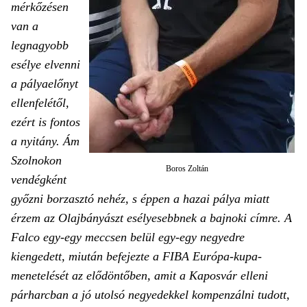
mérkőzésen
van a
legnagyobb
esélye elvenni
a pályaelőnyt
ellenfelétől,
ezért is fontos
a nyitány. Ám
Szolnokon
Boros Zoltán
vendégként
győzni borzasztó nehéz, s éppen a hazai pálya miatt
érzem az Olajbányászt esélyesebbnek a bajnoki címre. A
Falco egy-egy meccsen belül egy-egy negyedre
kiengedett, miután befejezte a FIBA Európa-kupa-
menetelését az elődöntőben, amit a Kaposvár elleni
párharcban a jó utolsó negyedekkel kompenzálni tudott,