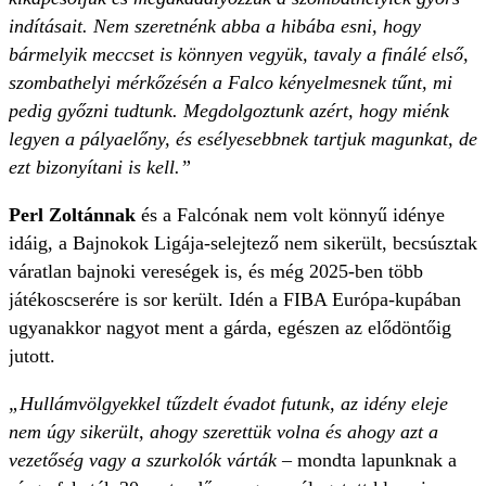
indításait. Nem szeretnénk abba a hibába esni, hogy
bármelyik meccset is könnyen vegyük, tavaly a finálé első,
szombathelyi mérkőzésén a Falco kényelmesnek tűnt, mi
pedig győzni tudtunk. Megdolgoztunk azért, hogy miénk
legyen a pályaelőny, és esélyesebbnek tartjuk magunkat, de
ezt bizonyítani is kell.”
Perl Zoltánnak
és a Falcónak nem volt könnyű idénye
idáig, a Bajnokok Ligája-selejtező nem sikerült, becsúsztak
váratlan bajnoki vereségek is, és még 2025-ben több
játékoscserére is sor került. Idén a FIBA Európa-kupában
ugyanakkor nagyot ment a gárda, egészen az elődöntőig
jutott.
„Hullámvölgyekkel tűzdelt évadot futunk, az idény eleje
nem úgy sikerült, ahogy szerettük volna és ahogy azt a
vezetőség vagy a szurkolók várták
– mondta lapunknak a