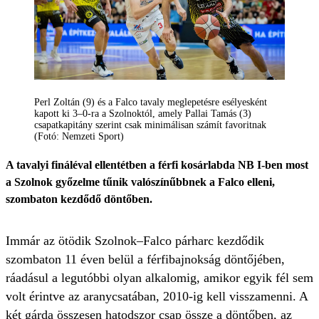
Perl Zoltán (9) és a Falco tavaly meglepetésre esélyesként
kapott ki 3–0-ra a Szolnoktól, amely Pallai Tamás (3)
csapatkapitány szerint csak minimálisan számít favoritnak
(Fotó: Nemzeti Sport)
A tavalyi fináléval ellentétben a férfi kosárlabda NB I-ben most
a Szolnok győzelme tűnik valószínűbbnek a Falco elleni,
szombaton kezdődő döntőben.
Immár az ötödik Szolnok–Falco párharc kezdődik
szombaton 11 éven belül a férfibajnokság döntőjében,
ráadásul a legutóbbi olyan alkalomig, amikor egyik fél sem
volt érintve az aranycsatában, 2010-ig kell visszamenni. A
két gárda összesen hatodszor csap össze a döntőben, az