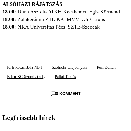
ALSÓHÁZI RÁJÁTSZÁS
18.00:
Duna Aszfalt-DTKH Kecskemét–Egis Körmend
18.00:
Zalakerámia ZTE KK–MVM-OSE Lions
18.00:
NKA Universitas Pécs–SZTE-Szedeák
férfi kosárlabda NB I
Szolnoki Olajbányász
Perl Zoltán
Falco KC Szombathely
Pallai Tamás
0 KOMMENT
Legfrissebb hírek