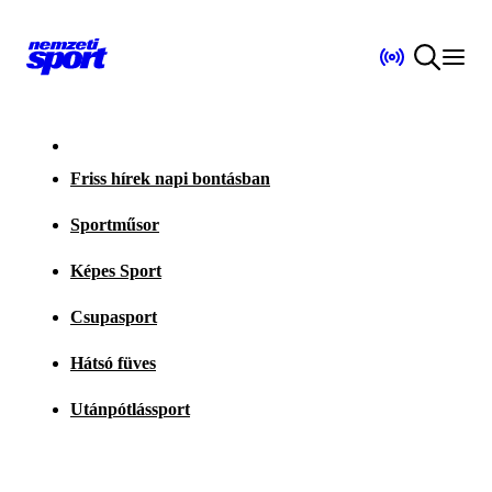
Friss hírek napi bontásban
Sportműsor
Képes Sport
Csupasport
Hátsó füves
Utánpótlássport