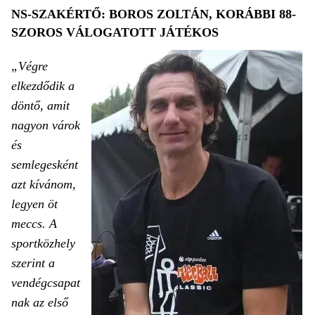
NS-SZAKÉRTŐ: BOROS ZOLTÁN, KORÁBBI 88-
SZOROS VÁLOGATOTT JÁTÉKOS
„Végre
elkezdődik a
döntő, amit
nagyon várok
és
semlegesként
azt kívánom,
legyen öt
meccs. A
sportközhely
szerint a
vendégcsapat
nak az első