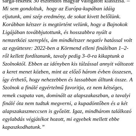
sárga-feketék 30 esztendős magyar válogatott klasszisa. –
Mi sem gondoltuk, hogy az Európa-kupában idáig
eljutunk, ami szép eredmény, de sokat kivett belőlünk.
Korábban kétszer is megtörtént velünk, hogy a Bajnokok
Ligájában továbbjutottunk, és hosszabbra nyúlt a
nemzetközi szereplés, ám mindkétszer negatív hatással volt
az együttesre: 2022-ben a Körmend elleni fináléban 1–2-
ről kellett fordítanunk, tavaly pedig 3–0-ra kikaptunk a
Szolnoktól. Ebben az idényben kis túlzással annyit változott
a keret menet közben, mint az előző három évben összesen,
így érthető, hogy nehezebben és lassabban álltunk össze. A
Szolnok a finálé egyértelmű favoritja, ez nem kétséges,
remek csapata van, dominált az alapszakaszban, a tavalyi
finálé óta nem tudtuk megverni, a kupadöntőben és a két
alapszakaszmeccsen is győzött. Igaz, mindhárom találkozó
egylabdás végjátékot hozott, mi egyebek mellett ebbe
kapaszkodhatunk.”