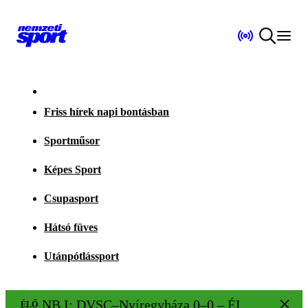
Friss hírek napi bontásban
Sportműsor
Képes Sport
Csupasport
Hátsó füves
Utánpótlássport
NB I: DVSC–Nyíregyháza 0–0 – ÉLŐ!
ÉLŐ