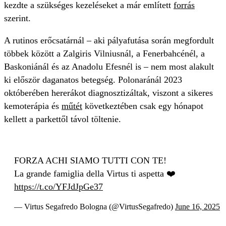
kezdte a szükséges kezeléseket a már említett
forrás
szerint.
A rutinos erőcsatárnál – aki pályafutása során megfordult
többek között a Zalgiris Vilniusnál, a Fenerbahcénél, a
Baskoniánál és az Anadolu Efesnél is – nem most alakult
ki először daganatos betegség. Polonaránál 2023
októberében hererákot diagnosztizáltak, viszont a sikeres
kemoterápia és
műtét
következtében csak egy hónapot
kellett a parkettől távol töltenie.
FORZA ACHI SIAMO TUTTI CON TE!
La grande famiglia della Virtus ti aspetta ❤️
https://t.co/YFJdJpGe37
— Virtus Segafredo Bologna (@VirtusSegafredo)
June 16, 2025