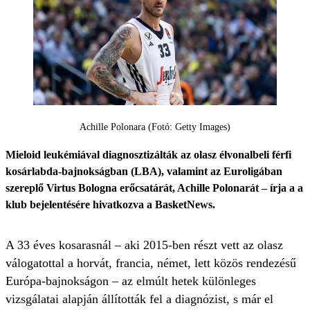
Achille Polonara (Fotó: Getty Images)
Mieloid leukémiával diagnosztizálták az olasz élvonalbeli férfi
kosárlabda-bajnokságban (LBA), valamint az Euroligában
szereplő Virtus Bologna erőcsatárát, Achille Polonarát – írja a a
klub bejelentésére hivatkozva a BasketNews.
A 33 éves kosarasnál – aki 2015-ben részt vett az olasz
válogatottal a horvát, francia, német, lett közös rendezésű
Európa-bajnokságon – az elmúlt hetek különleges
vizsgálatai alapján állították fel a diagnózist, s már el