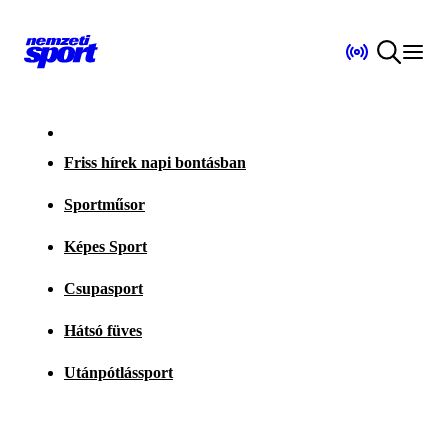
Friss hírek napi bontásban
Sportműsor
Képes Sport
Csupasport
Hátsó füves
Utánpótlássport