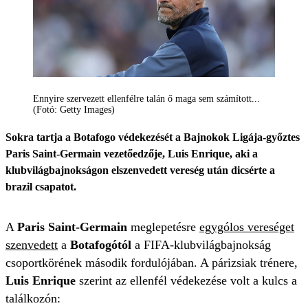
Ennyire szervezett ellenfélre talán ő maga sem számított...
(Fotó: Getty Images)
Sokra tartja a Botafogo védekezését a Bajnokok Ligája-győztes
Paris Saint-Germain vezetőedzője, Luis Enrique, aki a
klubvilágbajnokságon elszenvedett vereség után dicsérte a
brazil csapatot.
A
Paris Saint-Germain
meglepetésre
egygólos vereséget
szenvedett
a
Botafogótól
a FIFA-klubvilágbajnokság
csoportkörének második fordulójában. A párizsiak trénere,
Luis Enrique
szerint az ellenfél védekezése volt a kulcs a
találkozón: