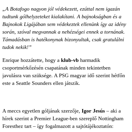
„A Botafogo nagyon jól védekezett, ezúttal nem igazán
tudtunk gólhelyzeteket kialakítani. A bajnokságban és a
Bajnokok Ligájában sem védekeztek ellenünk így az idény
során, szóval megvannak a nehézségei ennek a tornának.
Támadásban is hatékonynak bizonyultak, csak gratulálni
tudok nekik!”
Enrique hozzátette, hogy a
klub-vb
harmadik
csoportmérkőzésén csapatának minden tekintetben
javulásra van szüksége. A PSG magyar idő szerint hétfőn
este a Seattle Sounders ellen játszik.
A meccs egyetlen góljának szerzője,
Igor Jesús
– aki a
hírek szerint a Premier League-ben szereplő Nottingham
Foresthez tart – így fogalmazott a sajtótájékoztatón: