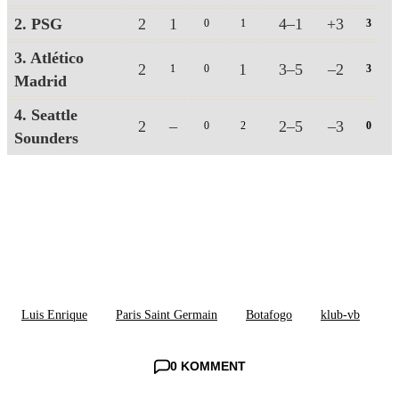
2. PSG
2
1
4–1
+3
0
1
3
3. Atlético
2
1
3–5
–2
1
0
3
Madrid
4. Seattle
2
–
2–5
–3
0
2
0
Sounders
Luis Enrique
Paris Saint Germain
Botafogo
klub-vb
0 KOMMENT