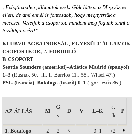
„Felejthetetlen pillanatok ezek. Gólt lőttem a BL-győztes
ellen, de ami ennél is fontosabb, hogy megnyertük a
meccset. Vezetjük a csoportot, mindent meg fogunk tenni a
továbbjutásért!”
KLUBVILÁGBAJNOKSÁG, EGYESÜLT ÁLLAMOK
CSOPORTKÖR, 2. FORDULÓ
B-CSOPORT
Seattle Sounders (amerikai)–Atlético Madrid (spanyol)
1–3
(Rusnák 50., ill. P. Barrios 11., 55., Witsel 47.)
PSG (francia)–Botafogo (brazil) 0–1
(Igor Jesús 36.)
G
G
M
D
V
L–K
P
AZ ÁLLÁS
y
k
1. Botafogo
2
2
–
3–1
+2
0
6