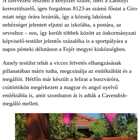
A szervezést részben a kényszer szülte, mert a Zámolyt
keresztülszelő, igen forgalmas 8123-as számú főutat a Giro
miatt négy órára lezárták, így a község lakóinak
nehézséget jelentett eljutni az iskolába, a postára, az
orvoshoz – nos, így került többek között az önkormányzati
képviselő-testület jelentős százaléka is a sportpályára a
napos pénteki délutánon a Fejér megyei kisközségben.
Amely testület tehát a vicces felvetés elhangzásának
pillanatában máris tudta, megcsinálja az emléktáblát és a
megállót. Hétfőn már készült a felirat a buszváróra,
csütörtökön megérkezett a magyar és angol nyelvű
emléktábla is, amit szombaton át is adták a Cavendish-
megálló mellett.