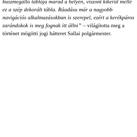
buszmegálló táblája marad a helyén, viszont kikerül mellé
ez a szép dekorált tábla. Ráadásu már a nagyobb
navigációs alkalmazásokban is szerepel, ezért a kerékpáros
zarándokok is meg fognak itt állni”
– világította meg a
történet mögötti jogi hátteret Sallai polgármester.