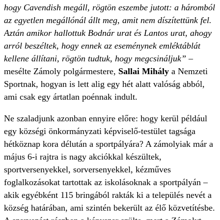
hogy Cavendish megáll, rögtön eszembe jutott: a háromból
az egyetlen megállónál állt meg, amit nem díszítettünk fel.
Aztán amikor hallottuk Bodnár urat és Lantos urat, ahogy
arról beszéltek, hogy ennek az eseménynek emléktáblát
kellene állítani, rögtön tudtuk, hogy megcsináljuk”
–
mesélte Zámoly polgármestere,
Sallai Mihály
a Nemzeti
Sportnak, hogyan is lett alig egy hét alatt valóság abból,
ami csak egy ártatlan poénnak indult.
Ne szaladjunk azonban ennyire előre: hogy kerül például
egy községi önkormányzati képviselő-testület tagsága
hétköznap kora délután a sportpályára? A zámolyiak már a
május 6-i rajtra is nagy akciókkal készültek,
sportversenyekkel, sorversenyekkel, kézműves
foglalkozásokat tartottak az iskolásoknak a sportpályán –
akik egyébként 115 bringából rakták ki a település nevét a
község határában, ami szintén bekerült az élő közvetítésbe.