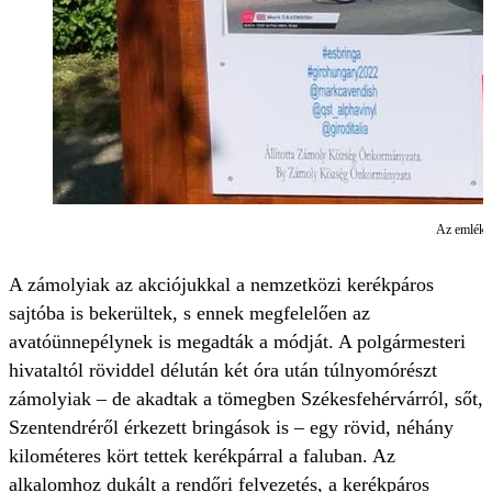
Az emlék
A zámolyiak az akciójukkal a nemzetközi kerékpáros
sajtóba is bekerültek, s ennek megfelelően az
avatóünnepélynek is megadták a módját. A polgármesteri
hivataltól röviddel délután két óra után túlnyomórészt
zámolyiak – de akadtak a tömegben Székesfehérvárról, sőt,
Szentendréről érkezett bringások is – egy rövid, néhány
kilométeres kört tettek kerékpárral a faluban. Az
alkalomhoz dukált a rendőri felvezetés, a kerékpáros