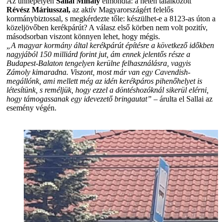
Az ünnepélyen
Sallai Mihály
elmondta: a héten találkozott
Révész Máriusszal,
az aktív Magyarországért felelős
kormánybiztossal, s megkérdezte tőle: készülhet-e a 8123-as úton a
közeljövőben kerékpárút? A válasz első körben nem volt pozitív,
másodsorban viszont könnyen lehet, hogy mégis.
„A magyar kormány által kerékpárút építésre a következő időkben
nagyjából 150 milliárd forint jut, ám ennek jelentős része a
Budapest-Balaton tengelyen kerülne felhasználásra, vagyis
Zámoly kimaradna. Viszont, most már van egy Cavendish-
megállónk, ami mellett még az idén kerékpáros pihenőhelyet is
létesítünk, s reméljük, hogy ezzel a döntéshozóknál sikerül elérni,
hogy támogassanak egy idevezető bringautat”
– árulta el Sallai az
esemény végén.