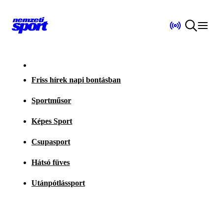
Friss hírek napi bontásban
Sportműsor
Képes Sport
Csupasport
Hátsó füves
Utánpótlássport