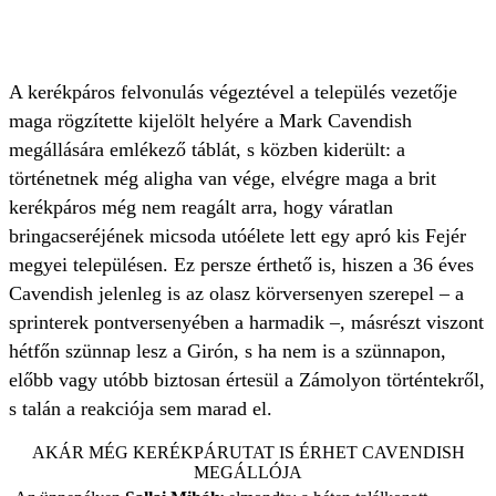
A kerékpáros felvonulás végeztével a település vezetője
maga rögzítette kijelölt helyére a Mark Cavendish
megállására emlékező táblát, s közben kiderült: a
történetnek még aligha van vége, elvégre maga a brit
kerékpáros még nem reagált arra, hogy váratlan
bringacseréjének micsoda utóélete lett egy apró kis Fejér
megyei településen. Ez persze érthető is, hiszen a 36 éves
Cavendish jelenleg is az olasz körversenyen szerepel – a
sprinterek pontversenyében a harmadik –, másrészt viszont
hétfőn szünnap lesz a Girón, s ha nem is a szünnapon,
előbb vagy utóbb biztosan értesül a Zámolyon történtekről,
s talán a reakciója sem marad el.
AKÁR MÉG KERÉKPÁRUTAT IS ÉRHET CAVENDISH
MEGÁLLÓJA