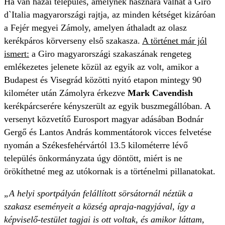
Ha van hazai település, amelynek hasznára válhat a Giro
d`Italia magyarországi rajtja, az minden kétséget kizáróan
a Fejér megyei Zámoly, amelyen áthaladt az olasz
kerékpáros körverseny első szakasza.
A történet már jól
ismert:
a Giro magyarországi szakaszának rengeteg
emlékezetes jelenete közül az egyik az volt, amikor a
Budapest és Visegrád közötti nyitó etapon mintegy 90
kilométer után Zámolyra érkezve
Mark Cavendish
kerékpárcserére kényszerült az egyik buszmegállóban. A
versenyt közvetítő Eurosport magyar adásában Bodnár
Gergő és Lantos András kommentátorok vicces felvetése
nyomán a Székesfehérvártól 13.5 kilométerre lévő
település önkormányzata úgy döntött, miért is ne
örökíthetné meg az utókornak is a történelmi pillanatokat.
„A helyi sportpályán felállított sörsátornál néztük a
szakasz eseményeit a község apraja-nagyjával, így a
képviselő-testület tagjai is ott voltak, és amikor láttam,