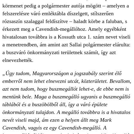
körmenet pedig a polgármester autója mögött – amelyen a
felszerelésre váró emléktábla díszelgett, stílszerűen
rózsaszín szalaggal feldíszítve – haladt körbe a faluban, s
érkezett meg a Cavendish-megállóhoz. Amely egyébként
hivatalosan továbbra is a Kossuth utca 1. szám nevet viseli
a menetrendben, ám amint azt Sallai polgármester elárulta:
a buszváró önkormányzati területnek számít, így azt
elnevezhették.
„Úgy tudom, Magyarországon a jogszabály szerint élő
emberről nem lehet elnevezni utcát, közterületet. Bevallom,
azt nem tudom, hogy buszmegállót lehet-e, de ebbe nem is
mentünk bele. Maga a buszmegálló ugyanis a buszmegálló
táblából és a buszöbölből áll, így a váró épülete
önkormányzati tulajdon. A megálló továbbra is a hivatalos
nevét viseli majd, ám ezen a helyen állt meg Mark
Cavendish, vagyis ez egy Cavendish-megálló. A