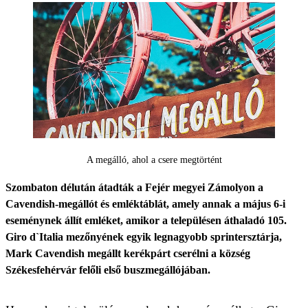
A megálló, ahol a csere megtörtént
Szombaton délután átadták a Fejér megyei Zámolyon a
Cavendish-megállót és emléktáblát, amely annak a május 6-i
eseménynek állít emléket, amikor a településen áthaladó 105.
Giro d`Italia mezőnyének egyik legnagyobb sprintersztárja,
Mark Cavendish megállt kerékpárt cserélni a község
Székesfehérvár felőli első buszmegállójában.