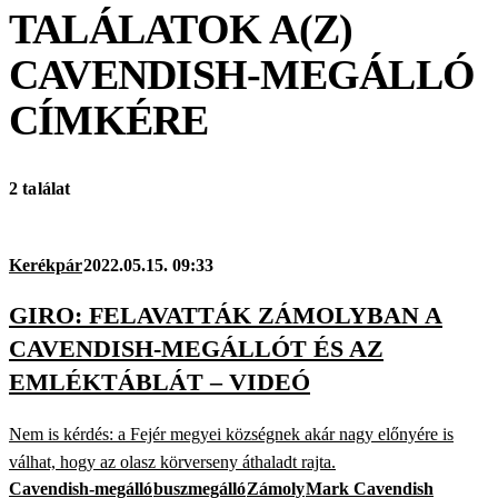
TALÁLATOK A(Z)
CAVENDISH-MEGÁLLÓ
CÍMKÉRE
2 találat
Kerékpár
2022.05.15. 09:33
GIRO: FELAVATTÁK ZÁMOLYBAN A
CAVENDISH-MEGÁLLÓT ÉS AZ
EMLÉKTÁBLÁT – VIDEÓ
Nem is kérdés: a Fejér megyei községnek akár nagy előnyére is
válhat, hogy az olasz körverseny áthaladt rajta.
Cavendish-megálló
buszmegálló
Zámoly
Mark Cavendish