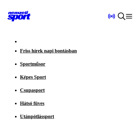
Friss hírek napi bontásban
Sportműsor
Képes Sport
Csupasport
Hátsó füves
Utánpótlássport