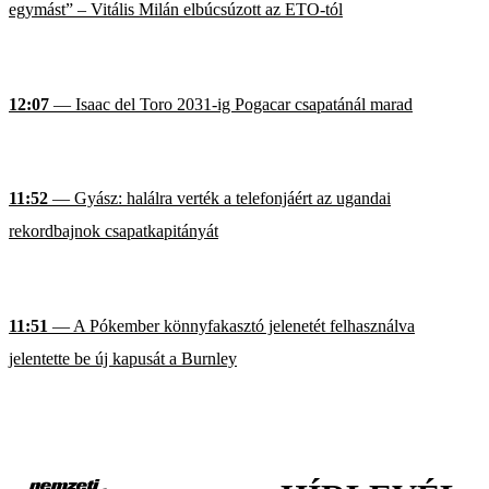
egymást” – Vitális Milán elbúcsúzott az ETO-tól
12:07
— Isaac del Toro 2031-ig Pogacar csapatánál marad
11:52
— Gyász: halálra verték a telefonjáért az ugandai
rekordbajnok csapatkapitányát
11:51
— A Pókember könnyfakasztó jelenetét felhasználva
jelentette be új kapusát a Burnley