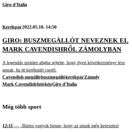
Giro d’Italia
Kerékpár
2022.05.10. 14:50
GIRO: BUSZMEGÁLLÓT NEVEZNEK EL
MARK CAVENDISHRŐL ZÁMOLYBAN
A legendás sprinter aligha sejtette, hogy ilyen következménye lesz
annak, ha itt kerékpárt cserél.
Cavendish-megálló
buszmegálló
kerékpár
Zámoly
Mark Cavendish
fotó
kép
Giro d’Italia
Még több sport
12:11
— „Biztos vagyok benne, hogy az utunk még keresztezi