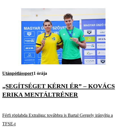
Utánpótlássport
1 órája
„SEGÍTSÉGET KÉRNI ÉR” – KOVÁCS
ERIKA MENTÁLTRÉNER
Férfi röplabda Extraliga: továbbra is Bartal Gergely irányítja a
TFSE-t