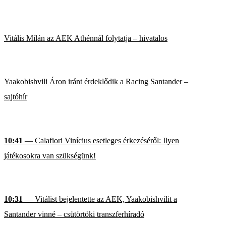
Vitális Milán az AEK Athénnál folytatja – hivatalos
Yaakobishvili Áron iránt érdeklődik a Racing Santander –
sajtóhír
10:41
— Calafiori Vinícius esetleges érkezéséről: Ilyen
játékosokra van szükségünk!
10:31
— Vitálist bejelentette az AEK, Yaakobishvilit a
Santander vinné – csütörtöki transzferhíradó