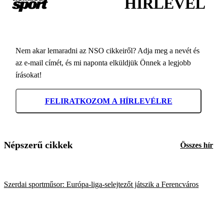
HÍRLEVÉL
Nem akar lemaradni az NSO cikkeiről? Adja meg a nevét és
az e-mail címét, és mi naponta elküldjük Önnek a legjobb
írásokat!
FELIRATKOZOM A HÍRLEVÉLRE
Népszerű cikkek
Összes hír
Szerdai sportműsor: Európa-liga-selejtezőt játszik a Ferencváros