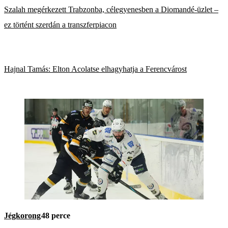
Szalah megérkezett Trabzonba, célegyenesben a Diomandé-üzlet –
ez történt szerdán a transzferpiacon
Hajnal Tamás: Elton Acolatse elhagyhatja a Ferencvárost
Jégkorong
48 perce