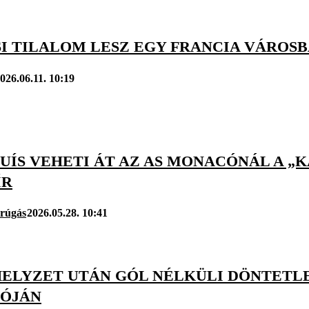
SI TILALOM LESZ EGY FRANCIA VÁROS
026.06.11. 10:19
LUÍS VEHETI ÁT AZ AS MONACÓNÁL A „
ÍR
arúgás
2026.05.28. 10:41
HELYZET UTÁN GÓL NÉLKÜLI DÖNTETL
ÓJÁN