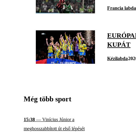
Francia labd
EURÓPAI
KUPÁT
Kézilabda
202
Még több sport
15:38
— Vinícius Júnior a
meghosszabbított út első lépését