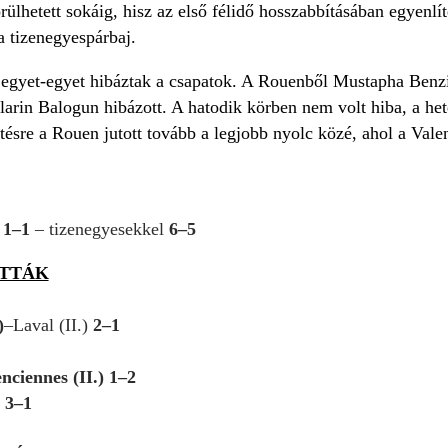
lhetett sokáig, hisz az első félidő hosszabbításában egyenlít
 a tizenegyespárbaj.
l egyet-egyet hibáztak a csapatok. A Rouenből Mustapha Benz
olarin Balogun hibázott. A hatodik körben nem volt hiba, a 
tésre a Rouen jutott tovább a legjobb nyolc közé, ahol a Val
o
1–1
– tizenegyesekkel
6–5
OTTÁK
)
–Laval (II.)
2–1
nciennes (II.) 1–2
e
3–1