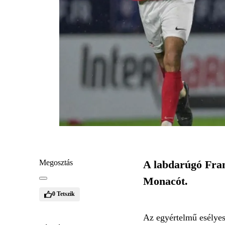
Megosztás
A labdarúgó Fran
Monacót.
0
Tetszik
Az egyértelmű esélyes 