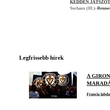
KEDDEN JÁTSZO
Sochaux (III.)–
Renne
Legfrissebb hírek
A GIRO
MARADÁ
Francia labd