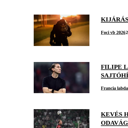
KIJÁRÁ
Foci vb 2026
2
FILIPE 
SAJTÓH
Francia labd
KEVÉS 
ODAVÁG