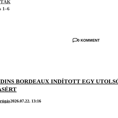
TTÁK
s 1–6
0 KOMMENT
NDINS BORDEAUX INDÍTOTT EGY UTOLS
SÉRT
arúgás
2026.07.22. 13:16