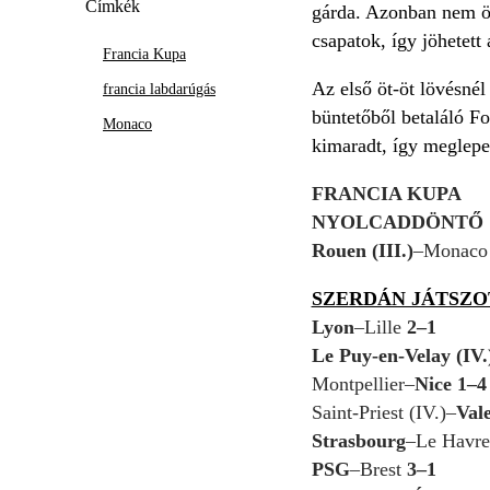
Címkék
gárda. Azonban nem örü
csapatok, így jöhetett
Francia Kupa
Az első öt-öt lövésné
francia labdarúgás
büntetőből betaláló F
Monaco
kimaradt, így meglepe
FRANCIA KUPA
NYOLCADDÖNTŐ
Rouen (III.)
–Monac
SZERDÁN JÁTSZ
Lyon
–Lille
2–1
Le Puy-en-Velay (IV.
Montpellier–
Nice 1–4
Saint-Priest (IV.)–
Vale
Strasbourg
–Le Havr
PSG
–Brest
3–1