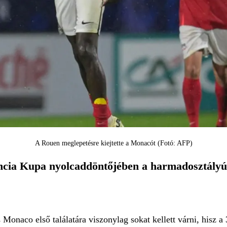
A Rouen meglepetésre kiejtette a Monacót (Fotó: AFP)
cia Kupa nyolcaddöntőjében a harmadosztályú 
Monaco első találatára viszonylag sokat kellett várni, hisz a 