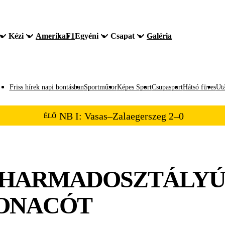
Kézi
Amerika
F1
Egyéni
Csapat
Galéria
Friss hírek napi bontásban
Sportműsor
Képes Sport
Csupasport
Hátsó füves
Utá
NB I: Vasas–Zalaegerszeg 2–0
ÉLŐ
: HARMADOSZTÁLYÚ
MONACÓT