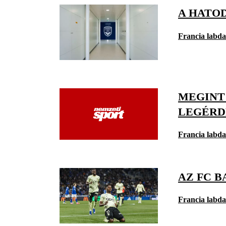
A HATO
Francia labd
MEGINT
LEGÉRD
Francia labd
AZ FC 
Francia labd