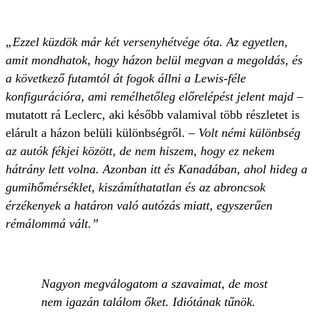
„Ezzel küzdök már két versenyhétvége óta. Az egyetlen,
amit mondhatok, hogy házon belül megvan a megoldás, és
a következő futamtól át fogok állni a Lewis-féle
konfigurációra, ami remélhetőleg előrelépést jelent majd
–
mutatott rá Leclerc, aki később valamival több részletet is
elárult a házon belüli különbségről. –
Volt némi különbség
az autók fékjei között, de nem hiszem, hogy ez nekem
hátrány lett volna. Azonban itt és Kanadában, ahol hideg a
gumihőmérséklet, kiszámíthatatlan és az abroncsok
érzékenyek a határon való autózás miatt, egyszerűen
rémálommá vált.”
Nagyon megválogatom a szavaimat, de most
nem igazán találom őket. Idiótának tűnök.