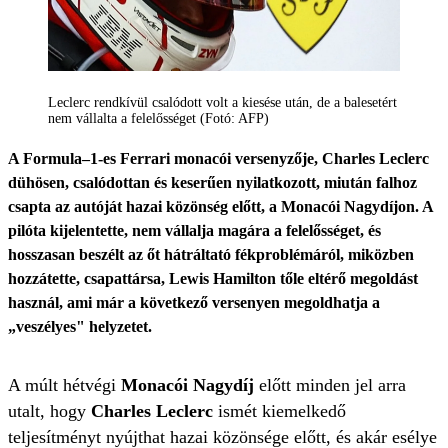
Leclerc rendkívül csalódott volt a kiesése után, de a balesetért
nem vállalta a felelősséget (Fotó: AFP)
A Formula–1-es Ferrari monacói versenyzője, Charles Leclerc
dühösen, csalódottan és keserűen nyilatkozott, miután falhoz
csapta az autóját hazai közönség előtt, a Monacói Nagydíjon. A
pilóta kijelentette, nem vállalja magára a felelősséget, és
hosszasan beszélt az őt hátráltató fékproblémáról, miközben
hozzátette, csapattársa, Lewis Hamilton tőle eltérő megoldást
használ, ami már a következő versenyen megoldhatja a
„veszélyes" helyzetet.
A múlt hétvégi
Monacói Nagydíj
előtt minden jel arra
utalt, hogy
Charles Leclerc
ismét kiemelkedő
teljesítményt nyújthat hazai közönsége előtt, és akár esélye