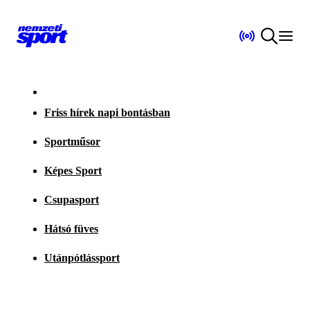
Friss hírek napi bontásban
Sportműsor
Képes Sport
Csupasport
Hátsó füves
Utánpótlássport