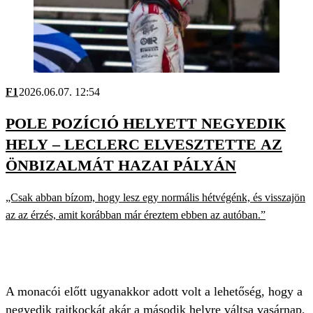
F1
2026.06.07. 12:54
POLE POZÍCIÓ HELYETT NEGYEDIK
HELY – LECLERC ELVESZTETTE AZ
ÖNBIZALMÁT HAZAI PÁLYÁN
„Csak abban bízom, hogy lesz egy normális hétvégénk, és visszajön
az az érzés, amit korábban már éreztem ebben az autóban.”
A monacói előtt ugyanakkor adott volt a lehetőség, hogy a
negyedik rajtkockát akár a második helyre váltsa vasárnap,