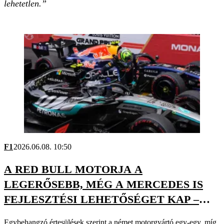
lehetetlen.”
F1
2026.06.08. 10:50
A RED BULL MOTORJA A
LEGERŐSEBB, MÉG A MERCEDES IS
FEJLESZTÉSI LEHETŐSÉGET KAP –
SAJTÓHÍR
Egybehangzó értesülések szerint a német motorgyártó egy-egy, míg