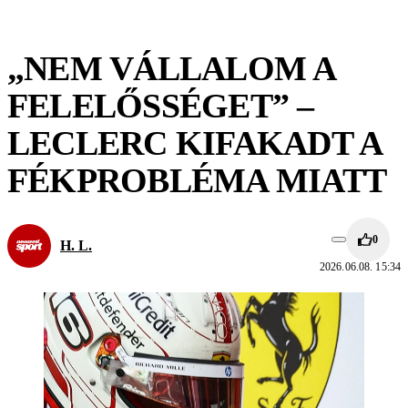
„NEM VÁLLALOM A
FELELŐSSÉGET” –
LECLERC KIFAKADT A
FÉKPROBLÉMA MIATT
0
H. L.
2026.06.08. 15:34