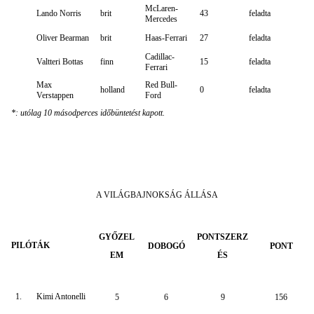
McLaren-
Lando Norris
brit
43
feladta
Mercedes
Oliver Bearman
brit
Haas-Ferrari
27
feladta
Cadillac-
Valtteri Bottas
finn
15
feladta
Ferrari
Max
Red Bull-
holland
0
feladta
Verstappen
Ford
*: utólag 10 másodperces időbüntetést kapott.
A VILÁGBAJNOKSÁG ÁLLÁSA
GYŐZEL
PONTSZERZ
PILÓTÁK
DOBOGÓ
PONT
EM
ÉS
1.
Kimi Antonelli
5
6
9
156