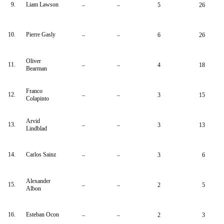
9.
Liam Lawson
–
–
5
26
10.
Pierre Gasly
–
–
6
26
Oliver
11.
–
–
4
18
Bearman
Franco
12.
–
–
3
15
Colapinto
Arvid
13.
–
–
3
13
Lindblad
14.
Carlos Sainz
–
–
3
6
Alexander
15.
–
–
2
5
Albon
16.
Esteban Ocon
–
–
2
3