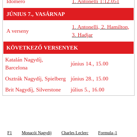
Időmérő
1. Antonelli 1:12.051
JÚNIUS 7., VASÁRNAP
1. Antonelli, 2. Hamilton,
A verseny
3. Hadjar
KÖVETKEZŐ VERSENYEK
Katalán Nagydíj,
június 14., 15.00
Barcelona
Osztrák Nagydíj, Spielberg
június 28., 15.00
Brit Nagydíj, Silverstone
július 5., 16.00
F1
Monacói Nagydíj
Charles Leclerc
Formula–1