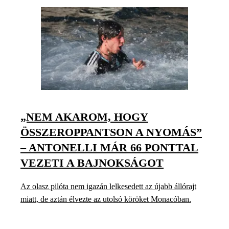
„NEM AKAROM, HOGY
ÖSSZEROPPANTSON A NYOMÁS”
– ANTONELLI MÁR 66 PONTTAL
VEZETI A BAJNOKSÁGOT
Az olasz pilóta nem igazán lelkesedett az újabb állórajt
miatt, de aztán élvezte az utolsó köröket Monacóban.