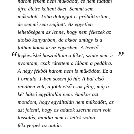
három fékem nem működött, és nem tudtam
újra életre kelteni őket. Semmi sem
működött. Több dologgal is próbálkoztam,
de semmi sem segített. Az egyetlen
lehetőségem az lenne, hogy nem fékezek az
utolsó kanyarban, de akkor amúgy is a
falban kötök ki az egyesben. A lehető
legkevésbé használtam a féket, szinte nem is
nyomtam, csak rátettem a lábam a pedálra.
A négy fékből három nem is működött. Ez a
Formula–1-ben sosem jó hír. A bal első
rendben volt, a jobb első csak félig, míg a
két hátsó egyáltalán nem. Amikor azt
mondom, hogy egyáltalán nem működött, az
azt jelenti, hogy az adatok szerint nem volt
lassulás, mintha nem is lettek volna
féknyergek az autón.