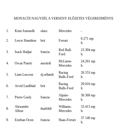
MONACÓI NAGYDÍJ, A VERSENY ELŐZETES VÉGEREDMÉNYE
1.
Kimi Antonelli
olasz
Mercedes
-
6.271 mp
2.
Lewis Hamilton
brit
Ferrari
h.
Red Bull-
23.394 mp
3.
Isack Hadjar
francia
Ford
h.
McLaren-
24.261 mp
4.
Oscar Piastri
ausztrál
Mercedes
h.
Racing
26.553 mp
5.
Liam Lawson
új-zélandi
Bulls-Ford
h.
Racing
29.010 mp
6.
Arvid Lindblad
brit
Bulls-Ford
h.
Alpine-
30.369 mp
7.
Pierre Gasly
francia
Mercedes
h.
Alexander
Williams-
33.413 mp
8.
thaiföldi
Albon
Mercedes
h.
37.140 mp
9.
Esteban Ocon
francia
Haas-Ferrari
h.