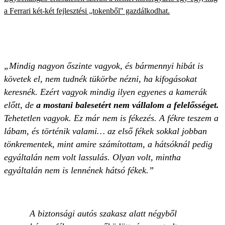
a Ferrari két-két fejlesztési „tokenből" gazdálkodhat.
„Mindig nagyon őszinte vagyok, és bármennyi hibát is
követek el, nem tudnék tükörbe nézni, ha kifogásokat
keresnék. Ezért vagyok mindig ilyen egyenes a kamerák
előtt, de
a mostani balesetért nem vállalom a felelősséget.
Tehetetlen vagyok. Ez már nem is fékezés. A fékre teszem a
lábam, és történik valami… az első fékek sokkal jobban
tönkrementek, mint amire számítottam, a hátsóknál pedig
egyáltalán nem volt lassulás. Olyan volt, mintha
egyáltalán nem is lennének hátsó fékek.”
A biztonsági autós szakasz alatt négyből