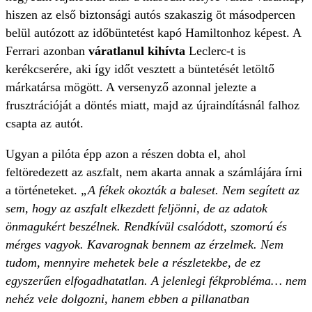
hiszen az első biztonsági autós szakaszig öt másodpercen
belül autózott az időbüntetést kapó Hamiltonhoz képest. A
Ferrari azonban
váratlanul kihívta
Leclerc-t is
kerékcserére, aki így időt vesztett a büntetését letöltő
márkatársa mögött. A versenyző azonnal jelezte a
frusztrációját a döntés miatt, majd az újraindításnál falhoz
csapta az autót.
Ugyan a pilóta épp azon a részen dobta el, ahol
feltöredezett az aszfalt, nem akarta annak a számlájára írni
a történeteket.
„A fékek okozták a baleset. Nem segített az
sem, hogy az aszfalt elkezdett feljönni, de az adatok
önmagukért beszélnek. Rendkívül csalódott, szomorú és
mérges vagyok. Kavarognak bennem az érzelmek. Nem
tudom, mennyire mehetek bele a részletekbe, de ez
egyszerűen elfogadhatatlan. A jelenlegi fékprobléma… nem
nehéz vele dolgozni, hanem ebben a pillanatban