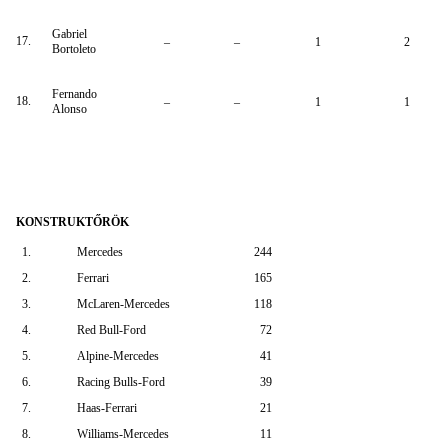
Gabriel
17.
–
–
1
2
Bortoleto
Fernando
18.
–
–
1
1
Alonso
KONSTRUKTŐRÖK
1.
Mercedes
244
2.
Ferrari
165
3.
McLaren-Mercedes
118
4.
Red Bull-Ford
72
5.
Alpine-Mercedes
41
6.
Racing Bulls-Ford
39
7.
Haas-Ferrari
21
8.
Williams-Mercedes
11