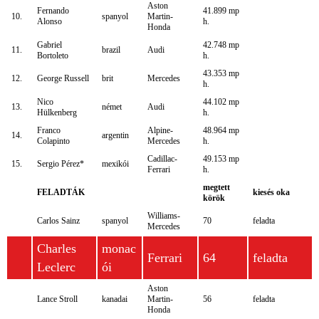
Aston
Fernando
41.899 mp
10.
spanyol
Martin-
Alonso
h.
Honda
Gabriel
42.748 mp
11.
brazil
Audi
Bortoleto
h.
43.353 mp
12.
George Russell
brit
Mercedes
h.
Nico
44.102 mp
13.
német
Audi
Hülkenberg
h.
Franco
Alpine-
48.964 mp
14.
argentin
Colapinto
Mercedes
h.
Cadillac-
49.153 mp
15.
Sergio Pérez*
mexikói
Ferrari
h.
megtett
FELADTÁK
kiesés oka
körök
Williams-
Carlos Sainz
spanyol
70
feladta
Mercedes
Charles
monac
Ferrari
64
feladta
Leclerc
ói
Aston
Lance Stroll
kanadai
Martin-
56
feladta
Honda