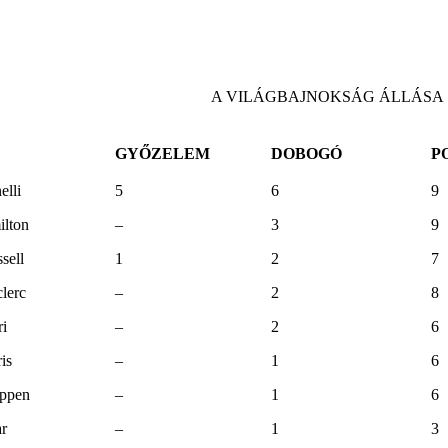
A VILÁGBAJNOKSÁG ÁLLÁSA
GYŐZELEM
DOBOGÓ
P
elli
5
6
9
lton
–
3
9
sell
1
2
7
lerc
–
2
8
ri
–
2
6
is
–
1
6
appen
–
1
6
ar
–
1
3