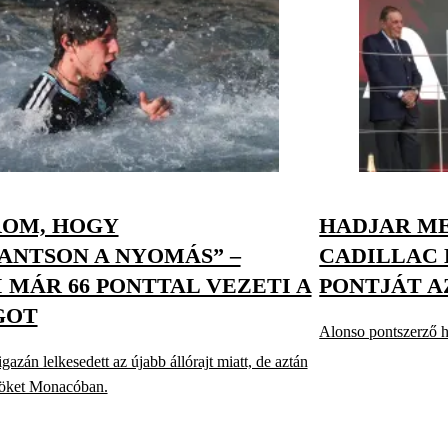
ROM, HOGY
HADJAR ME
ANTSON A NYOMÁS” –
CADILLAC 
 MÁR 66 PONTTAL VEZETI A
PONTJÁT AZ
GOT
Alonso pontszerző he
gazán lelkesedett az újabb állórajt miatt, de aztán
öröket Monacóban.