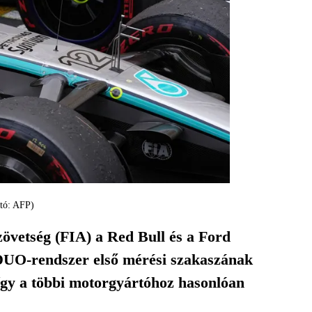
otó: AFP)
övetség (FIA) a Red Bull és a Ford
 ADUO-rendszer első mérési szakaszának
így a többi motorgyártóhoz hasonlóan