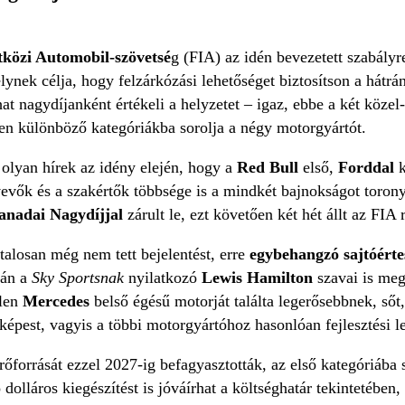
özi Automobil-szövetsé
g (FIA) az idén bevezetett szabályr
ynek célja, hogy felzárkózási lehetőséget biztosítson a hátr
hat nagydíjanként értékeli a helyzetet – igaz, ebbe a két közel
n különböző kategóriákba sorolja a négy motorgyártót.
 olyan hírek az idény elején, hogy a
Red Bull
első,
Forddal
k
vevők és a szakértők többsége is a mindkét bajnokságot toro
anadai Nagydíjjal
zárult le, ezt követően két hét állt az FIA
talosan még nem tett bejelentést, erre
egybehangzó sajtóérte
tán a
Sky Sportsnak
nyilatkozó
Lewis Hamilton
szavai is meg
tlen
Mercedes
belső égésű motorját találta legerősebbnek, ső
képest, vagyis a többi motorgyártóhoz hasonlóan fejlesztési l
őforrását ezzel 2027-ig befagyasztották, az első kategóriába s
ó dolláros kiegészítést is jóváírhat a költséghatár tekintetébe