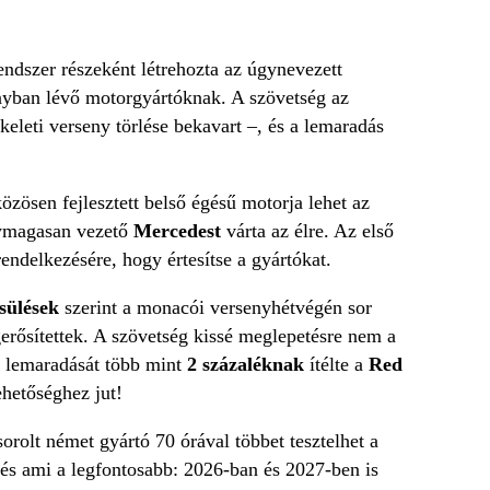
endszer részeként létrehozta az úgynevezett
ányban lévő motorgyártóknak. A szövetség az
-keleti verseny törlése bekavart –, és a lemaradás
özösen fejlesztett belső égésű motorja lehet az
nymagasan vezető
Mercedest
várta az élre. Az első
 rendelkezésére, hogy értesítse a gyártókat.
sülések
szerint a monacói versenyhétvégén sor
erősítettek. A szövetség kissé meglepetésre nem a
t, lemaradását több mint
2 százaléknak
ítélte a
Red
ehetőséghez jut!
orolt német gyártó 70 órával többet tesztelhet a
n, és ami a legfontosabb: 2026-ban és 2027-ben is