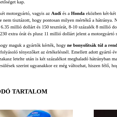
etőséget kap.
két motorgyártó, vagyis az
Audi
és a
Honda
eközben két-két 
e nem tisztázott, hogy pontosan milyen mértékű a hátránya. N
 6.35 millió dollárt és 150 tesztórát, 8-10 százalék 8 millió do
0 extra órát és plusz 11 millió dollárt jelent a motorgyártó
hogy maguk a gyártók kérték, hogy
ne bonyolítsák túl a ren
olyásoló tényezőket az értékelésnél. Emellett adott gyártó éve
szakasz letelte után is két százalékot meghaladó hátrányban m
esülések szerint ugyanakkor ez még változhat, hiszen félő, 
ÓDÓ TARTALOM