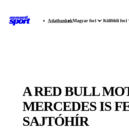
Adatbankok
Magyar foci
Külföldi foci
A RED BULL MO
MERCEDES IS F
SAJTÓHÍR