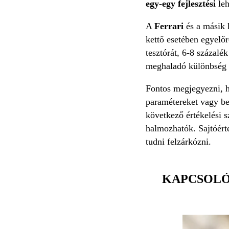
egy-egy fejlesztési
leh
A
Ferrari
és a másik 
kettő esetében egyelőr
tesztórát, 6-8 százalék
meghaladó különbség 23
Fontos megjegyezni, 
paramétereket vagy bef
következő értékelési 
halmozhatók. Sajtóért
tudni felzárkózni.
KAPCSOL