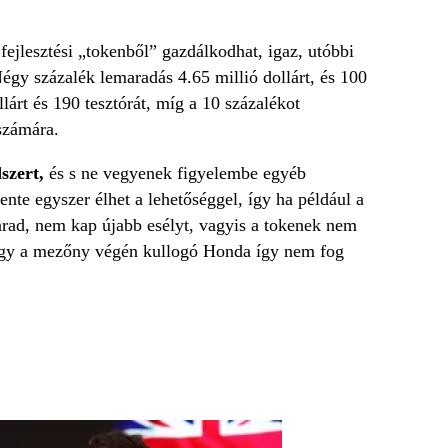
fejlesztési „tokenből” gazdálkodhat, igaz, utóbbi
égy százalék lemaradás 4.65 millió dollárt, és 100
llárt és 190 tesztórát, míg a 10 százalékot
 számára.
dszert,
és s ne vegyenek figyelembe egyéb
nte egyszer élhet a lehetőséggel, így ha például a
arad, nem kap újabb esélyt, vagyis a tokenek nem
hogy a mezőny végén kullogó Honda így nem fog