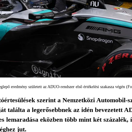
glepő eredmény született az ADUO-rendszer első értékelési szakasza végén (F
óértesülések szerint a Nemzetközi Automobil-sz
ját találta a legerősebbnek az idén bevezetett
s lemaradása eközben több mint két százalék, 
séghez jut.