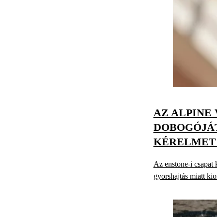
AZ ALPINE
DOBOGÓJÁT
KÉRELMET 
Az enstone-i csapat 
gyorshajtás miatt ki