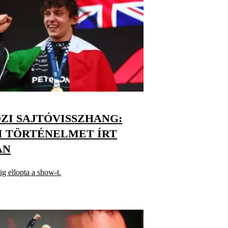
I SAJTÓVISSZHANG:
I TÖRTÉNELMET ÍRT
AN
g ellopta a show-t.