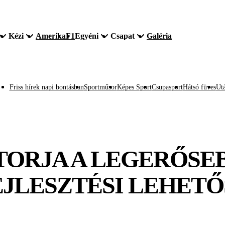
Kézi
Amerika
F1
Egyéni
Csapat
Galéria
Friss hírek napi bontásban
Sportműsor
Képes Sport
Csupasport
Hátsó füves
Utá
TORJA A LEGERŐSEB
EJLESZTÉSI LEHETŐ