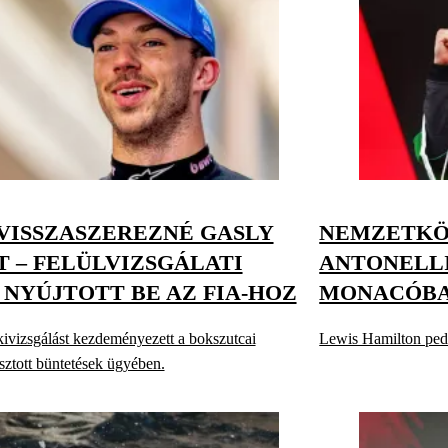
 VISSZASZEREZNÉ GASLY
NEMZETKÖZ
 – FELÜLVIZSGÁLATI
ANTONELL
NYÚJTOTT BE AZ FIA-HOZ
MONACÓB
kivizsgálást kezdeményezett a bokszutcai
Lewis Hamilton pedi
osztott büntetések ügyében.