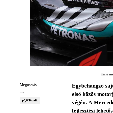
Kissé me
Megosztás
Egybehangzó sajt
első közös motor
0
Tetszik
végén. A Mercede
fejlesztési lehető