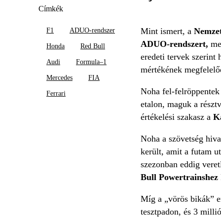
Címkék
Mint ismert, a
Nemzetk
F1
ADUO-rendszer
ADUO-rendszert,
mel
Honda
Red Bull
eredeti tervek szerint 
Audi
Formula–1
mértékének megfelelőe
Mercedes
FIA
Noha fel-felröppentek
Ferrari
etalon, maguk a részt
értékelési szakasz a
K
Noha a szövetség hiva
került, amit a futam u
szezonban eddig vere
Bull Powertrainshez
Míg a „vörös bikák” er
tesztpadon, és 3 milli