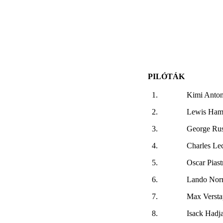
PILÓTÁK
1.
Kimi Anton
2.
Lewis Hami
3.
George Rus
4.
Charles Lec
5.
Oscar Piast
6.
Lando Norr
7.
Max Verst
8.
Isack Hadj