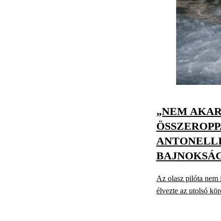
„NEM AKA
ÖSSZEROPP
ANTONELLI
BAJNOKSÁ
Az olasz pilóta nem i
élvezte az utolsó k