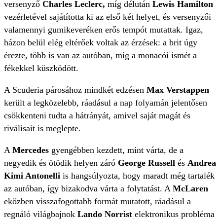
versenyző
Charles Leclerc,
míg délután
Lewis Hamilton
vezérletével sajátította ki az első két helyet, és versenyzői
valamennyi gumikeveréken erős tempót mutattak. Igaz,
házon belül elég eltérőek voltak az érzések: a brit úgy
érezte, több is van az autóban, míg a monacói ismét a
fékekkel küszködött.
A Scuderia párosához mindkét edzésen
Max Verstappen
került a legközelebb, ráadásul a nap folyamán jelentősen
csökkenteni tudta a hátrányát, amivel saját magát és
riválisait is meglepte.
A
Mercedes
gyengébben kezdett, mint várta, de a
negyedik és ötödik helyen záró
George Russell
és
Andrea
Kimi Antonelli
is hangsúlyozta, hogy maradt még tartalék
az autóban, így bizakodva várta a folytatást. A
McLaren
eközben visszafogottabb formát mutatott, ráadásul a
regnáló világbajnok
Lando Norrist
elektronikus probléma