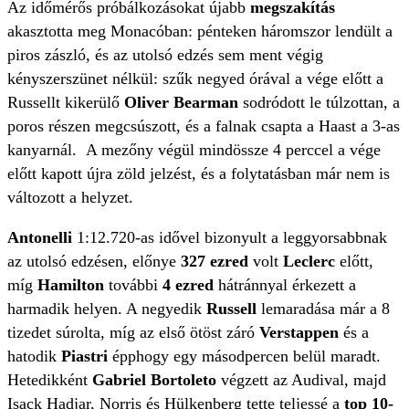
Az időmérős próbálkozásokat újabb
megszakítás
akasztotta meg Monacóban: pénteken háromszor lendült a
piros zászló, és az utolsó edzés sem ment végig
kényszerszünet nélkül: szűk negyed órával a vége előtt a
Russellt kikerülő
Oliver Bearman
sodródott le túlzottan, a
poros részen megcsúszott, és a falnak csapta a Haast a 3-as
kanyarnál. A mezőny végül mindössze 4 perccel a vége
előtt kapott újra zöld jelzést, és a folytatásban már nem is
változott a helyzet.
Antonelli
1:12.720-as idővel bizonyult a leggyorsabbnak
az utolsó edzésen, előnye
327 ezred
volt
Leclerc
előtt,
míg
Hamilton
további
4 ezred
hátránnyal érkezett a
harmadik helyen. A negyedik
Russell
lemaradása már a 8
tizedet súrolta, míg az első ötöst záró
Verstappen
és a
hatodik
Piastri
épphogy egy másodpercen belül maradt.
Hetedikként
Gabriel Bortoleto
végzett az Audival, majd
Isack Hadjar, Norris és Hülkenberg tette teljessé a
top 10-