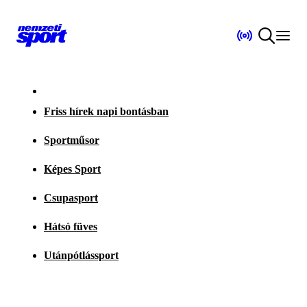
Friss hírek napi bontásban
Sportműsor
Képes Sport
Csupasport
Hátsó füves
Utánpótlássport