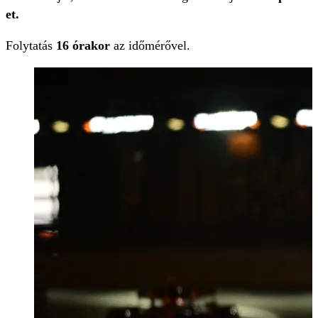
et.
Folytatás
16 órakor
az időmérővel.