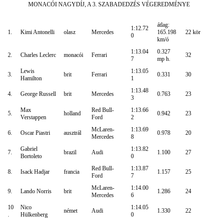
MONACÓI NAGYDÍJ, A 3. SZABADEDZÉS VÉGEREDMÉNYE
átlag:
1:12.72
1.
Kimi Antonelli
olasz
Mercedes
165.198
22 kör
0
km/ó
1:13.04
0.327
2.
Charles Leclerc
monacói
Ferrari
32
7
mp h.
Lewis
1:13.05
3.
brit
Ferrari
0.331
30
Hamilton
1
1:13.48
4.
George Russell
brit
Mercedes
0.763
23
3
Max
Red Bull-
1:13.66
5.
holland
0.942
23
Verstappen
Ford
2
McLaren-
1:13.69
6.
Oscar Piastri
ausztrál
0.978
20
Mercedes
8
Gabriel
1:13.82
7.
brazil
Audi
1.100
27
Bortoleto
0
Red Bull-
1:13.87
8.
Isack Hadjar
francia
1.157
25
Ford
7
McLaren-
1:14.00
9.
Lando Norris
brit
1.286
24
Mercedes
6
10
Nico
1:14.05
német
Audi
1.330
22
.
Hülkenberg
0