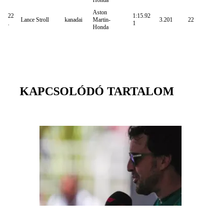
Honda
Aston
22
1:15.92
Lance Stroll
kanadai
Martin-
3.201
22
.
1
Honda
KAPCSOLÓDÓ TARTALOM