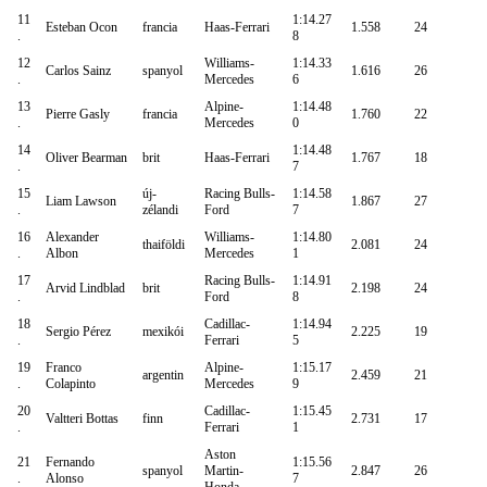
11
1:14.27
Esteban Ocon
francia
Haas-Ferrari
1.558
24
.
8
12
Williams-
1:14.33
Carlos Sainz
spanyol
1.616
26
.
Mercedes
6
13
Alpine-
1:14.48
Pierre Gasly
francia
1.760
22
.
Mercedes
0
14
1:14.48
Oliver Bearman
brit
Haas-Ferrari
1.767
18
.
7
15
új-
Racing Bulls-
1:14.58
Liam Lawson
1.867
27
.
zélandi
Ford
7
16
Alexander
Williams-
1:14.80
thaiföldi
2.081
24
.
Albon
Mercedes
1
17
Racing Bulls-
1:14.91
Arvid Lindblad
brit
2.198
24
.
Ford
8
18
Cadillac-
1:14.94
Sergio Pérez
mexikói
2.225
19
.
Ferrari
5
19
Franco
Alpine-
1:15.17
argentin
2.459
21
.
Colapinto
Mercedes
9
20
Cadillac-
1:15.45
Valtteri Bottas
finn
2.731
17
.
Ferrari
1
Aston
21
Fernando
1:15.56
spanyol
Martin-
2.847
26
.
Alonso
7