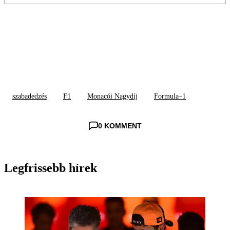
szabadedzés
F1
Monacói Nagydíj
Formula–1
0 KOMMENT
Legfrissebb hírek