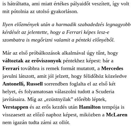
is hátráltatta, ami miatt értékes pályaidőt veszített, így volt
mit pótolnia az utolsó gyakorláson.
Ilyen előzmények után a harmadik szabadedzés legnagyobb
kérdését az jelentette, hogy a Ferrari képes lesz-e
szombatra is megőrizni valamit a pénteki előnyéből.
Már az első próbálkozások alkalmával úgy tűnt, hogy
változtak az erőviszonyok
péntekhez képest: bár a
Ferrari
továbbra is remek formát mutatott, a
Mercedes
javulni látszott, amit jól jelzett, hogy félidőhöz közeledve
Antonelli, Russell
sorrendben foglalta el az első két
helyet, és folyamatosan válaszolni tudott a Scuderia
javításaira. Míg az „ezüstnyilak” előrébb léptek,
Verstappen
és az erős kezdés után
Hamilton
tempója is
visszaesett az előző naphoz képest, miközben a
McLaren
nem igazán tudta zárni az ollót.