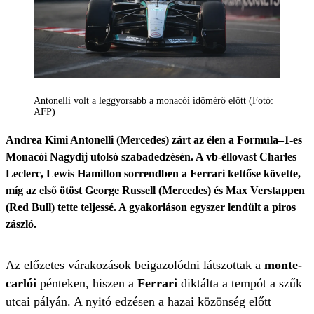
Antonelli volt a leggyorsabb a monacói időmérő előtt (Fotó:
AFP)
Andrea Kimi Antonelli (Mercedes) zárt az élen a Formula–1-es
Monacói Nagydíj utolsó szabadedzésén. A vb-éllovast Charles
Leclerc, Lewis Hamilton sorrendben a Ferrari kettőse követte,
míg az első ötöst George Russell (Mercedes) és Max Verstappen
(Red Bull) tette teljessé. A gyakorláson egyszer lendült a piros
zászló.
Az előzetes várakozások beigazolódni látszottak a
monte-
carlói
pénteken, hiszen a
Ferrari
diktálta a tempót a szűk
utcai pályán. A nyitó edzésen a hazai közönség előtt