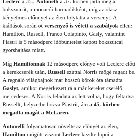
Leclerc
a 35.,
Antonelli
a 37. körben járta meg a
bokszutcát, a monacói harmadikként, míg az olasz
kényelmes előnnyel az élen folytatta a versenyt. A
kiállások során
öt versenyző is vétett a szabályok
ellen:
Hamilton, Russell, Franco Colapinto, Gasly, valamint
Piastri is 5 másodperc időbüntetést kapott bokszutcai
gyorshajtása miatt.
Míg
Hamiltonnak
12 másodperc előnye volt Leclerc előtt
a kerékcserék után,
Russell
ezúttal Norris mögé ragadt be.
A regnáló világbajnok már hosszú körök óta támadta
Gaslyt
, amikor megérkezett rá a már kereket cserélő
mercedeses. A Norris feladata az lett volna, hogy feltartsa
Russellt, helyzetbe hozva Piastrit, ám
a 45. körben
megadta magát a McLaren.
Antonelli
folyamatosan növelte az előnyét az élen,
Hamilton
mögött viszont
Leclerc
kezdte lopni a