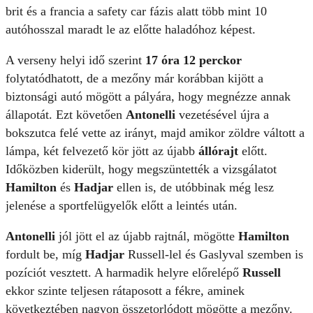
brit és a francia a safety car fázis alatt több mint 10
autóhosszal maradt le az előtte haladóhoz képest.
A verseny helyi idő szerint
17 óra 12 perckor
folytatódhatott, de a mezőny már korábban kijött a
biztonsági autó mögött a pályára, hogy megnézze annak
állapotát. Ezt követően
Antonelli
vezetésével újra a
bokszutca felé vette az irányt, majd amikor zöldre váltott a
lámpa, két felvezető kör jött az újabb
állórajt
előtt.
Időközben kiderült, hogy megszüntették a vizsgálatot
Hamilton
és
Hadjar
ellen is, de utóbbinak még lesz
jelenése a sportfelügyelők előtt a leintés után.
Antonelli
jól jött el az újabb rajtnál, mögötte
Hamilton
fordult be, míg
Hadjar
Russell-lel és Gaslyval szemben is
pozíciót vesztett. A harmadik helyre előrelépő
Russell
ekkor szinte teljesen rátaposott a fékre, aminek
következtében nagyon összetorlódott mögötte a mezőny.