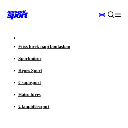
Friss hírek napi bontásban
Sportműsor
Képes Sport
Csupasport
Hátsó füves
Utánpótlássport