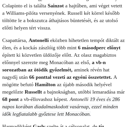
Colapinto el is találta
Sainzot
a hajtűben, ami véget vetett
a Williams-pilóta versenyének. Russell két körrel később
töltötte le a bokszutca áthajtásos büntetését, és az utolsó
előtti helyen tért vissza.
Csapattársa,
Antonelli
eközben hihetetlen tempót diktált az
élen, és a kockás zászlóig több mint
6 másodperc
előnyt
épített ki közvetlen üldözője előtt. Az olasz magabiztos
előnnyel szerezte meg Monacóban az első,
a vb-n
sorozatban az ötödik győzelmét,
aminek révén hat
nagydíj után
66 ponttal vezeti az egyéni összetettet.
A
mögötte befutó
Hamilton
az újabb második helyével
megelőzte
Russellt
a bajnokságban, utóbbi lemaradása már
68 pont
a vb-éllovashoz képest.
Antonelli
19 éves és 286
napos korában diadalmaskodott vasárnap, ezzel minden
idők legfiatalabb győztese lett Monacóban.
Harmadikként
Gasly
szelte át a célvonalat, de
tíz