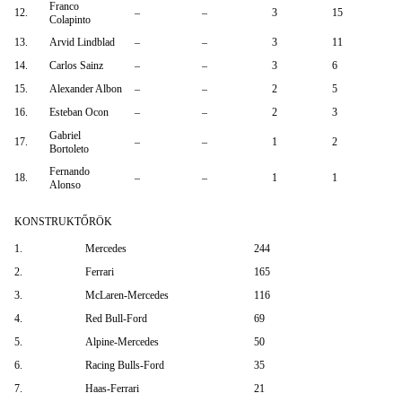
Franco
12.
–
–
3
15
Colapinto
13.
Arvid Lindblad
–
–
3
11
14.
Carlos Sainz
–
–
3
6
15.
Alexander Albon
–
–
2
5
16.
Esteban Ocon
–
–
2
3
Gabriel
17.
–
–
1
2
Bortoleto
Fernando
18.
–
–
1
1
Alonso
KONSTRUKTŐRÖK
1.
Mercedes
244
2.
Ferrari
165
3.
McLaren-Mercedes
116
4.
Red Bull-Ford
69
5.
Alpine-Mercedes
50
6.
Racing Bulls-Ford
35
7.
Haas-Ferrari
21