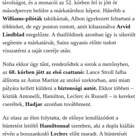
távolságot, és a monacói az 52. körben fel is jött öt
másodpercen belülre a márkatárshoz képest. Hátrébb a
Williams-pilóták
taktikáztak, Albon igyekezett feltartani a
többieket, de egy ponton rontott, amit kihasználva
Arvid
Lindblad
megelőzte. A thaiföldinek azonban így is sikerült
segítenie a márkatársát, Sainz ugyanis előtte tudott
visszatérni a saját cseréje után.
Noha ekkor úgy tűnt, rendeződtek a sorok a mezőnyben,
az
60. körben jött az első csattanó:
Lance Stroll falba
állította az Aston Martint az utolsó szektorban, ami miatt
pályára kellett küldeni a
biztonsági autót.
Ekkor többen –
köztük Antonelli, Hamilton, Leclerc és Russell – is kereket
cseréltek,
Hadjar
azonban továbbment.
Az olasz az élen folytatta, de előnye lenullázódott a
büntetést letöltő
Hamiltonnal
szemben, aki a dupla kiállás
révén a bosszankodó
Leclerc
előtt maradt. A büntetését