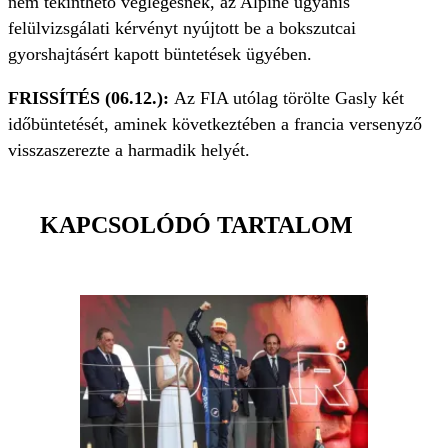
nem tekinthető véglegesnek, az Alpine ugyanis
felülvizsgálati kérvényt nyújtott be a bokszutcai
gyorshajtásért kapott büntetések ügyében.
FRISSÍTÉS (06.12.):
Az FIA utólag törölte Gasly két
időbüntetését, aminek következtében a francia versenyző
visszaszerezte a harmadik helyét.
KAPCSOLÓDÓ TARTALOM