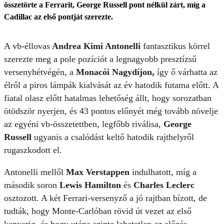
összetörte a Ferrarit, George Russell pont nélkül zárt, míg a
Cadillac az első pontját szerezte.
A vb-éllovas
Andrea Kimi Antonelli
fantasztikus körrel
szerezte meg a pole pozíciót a legnagyobb presztízsű
versenyhétvégén, a
Monacói Nagydíjon,
így ő várhatta az
élről a piros lámpák kialvását az év hatodik futama előtt. A
fiatal olasz előtt hatalmas lehetőség állt, hogy sorozatban
ötödször nyerjen, és 43 pontos előnyét még tovább növelje
az egyéni vb-összetettben, legfőbb riválisa,
George
Russell
ugyanis a csalódást keltő hatodik rajthelyről
rugaszkodott el.
Antonelli mellől
Max Verstappen
indulhatott, míg a
második soron
Lewis Hamilton
és
Charles Leclerc
osztozott. A két Ferrari-versenyző a jó rajtban bízott, de
tudták, hogy Monte-Carlóban rövid út vezet az első