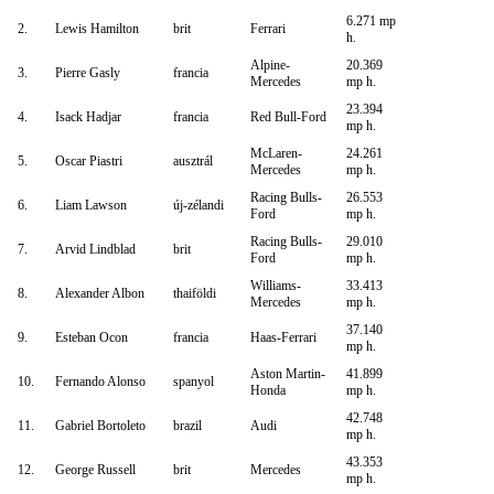
6.271 mp
2.
Lewis Hamilton
brit
Ferrari
h.
Alpine-
20.369
3.
Pierre Gasly
francia
Mercedes
mp h.
23.394
4.
Isack Hadjar
francia
Red Bull-Ford
mp h.
McLaren-
24.261
5.
Oscar Piastri
ausztrál
Mercedes
mp h.
Racing Bulls-
26.553
6.
Liam Lawson
új-zélandi
Ford
mp h.
Racing Bulls-
29.010
7.
Arvid Lindblad
brit
Ford
mp h.
Williams-
33.413
8.
Alexander Albon
thaiföldi
Mercedes
mp h.
37.140
9.
Esteban Ocon
francia
Haas-Ferrari
mp h.
Aston Martin-
41.899
10.
Fernando Alonso
spanyol
Honda
mp h.
42.748
11.
Gabriel Bortoleto
brazil
Audi
mp h.
43.353
12.
George Russell
brit
Mercedes
mp h.