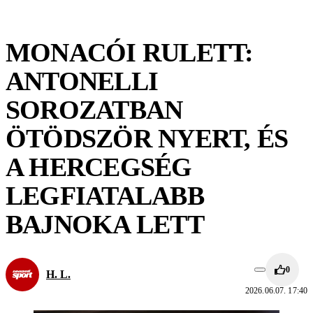
MONACÓI RULETT:
ANTONELLI
SOROZATBAN
ÖTÖDSZÖR NYERT, ÉS
A HERCEGSÉG
LEGFIATALABB
BAJNOKA LETT
0
H. L.
2026.06.07. 17:40