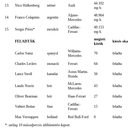
44.102
13.
Nico Hülkenberg
német
Audi
mp h.
Alpine-
48.964
14.
Franco Colapinto
argentin
Mercedes
mp h.
Cadillac-
49.153
15.
Sergio Pérez*
mexikói
Ferrari
mp h.
megtett
FELADTÁK
kiesés oka
körök
Williams-
Carlos Sainz
spanyol
70
feladta
Mercedes
Charles Leclerc
monacói
Ferrari
64
feladta
Aston Martin-
Lance Stroll
kanadai
56
feladta
Honda
McLaren-
Lando Norris
brit
43
feladta
Mercedes
Oliver Bearman
brit
Haas-Ferrari
27
feladta
Cadillac-
Valtteri Bottas
finn
15
feladta
Ferrari
Max Verstappen
holland
Red Bull-Ford
0
feladta
*: utólag 10 másodperces időbüntetést kapott.