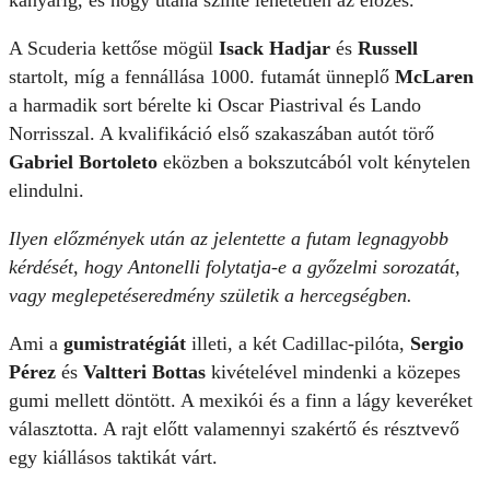
kanyarig, és hogy utána szinte lehetetlen az előzés.
A Scuderia kettőse mögül
Isack Hadjar
és
Russell
startolt, míg a fennállása 1000. futamát ünneplő
McLaren
a harmadik sort bérelte ki Oscar Piastrival és Lando
Norrisszal. A kvalifikáció első szakaszában autót törő
Gabriel Bortoleto
eközben a bokszutcából volt kénytelen
elindulni.
Ilyen előzmények után az jelentette a futam legnagyobb
kérdését, hogy Antonelli folytatja-e a győzelmi sorozatát,
vagy meglepetéseredmény születik a hercegségben.
Ami a
gumistratégiát
illeti, a két Cadillac-pilóta,
Sergio
Pérez
és
Valtteri Bottas
kivételével mindenki a közepes
gumi mellett döntött. A mexikói és a finn a lágy keveréket
választotta. A rajt előtt valamennyi szakértő és résztvevő
egy kiállásos taktikát várt.