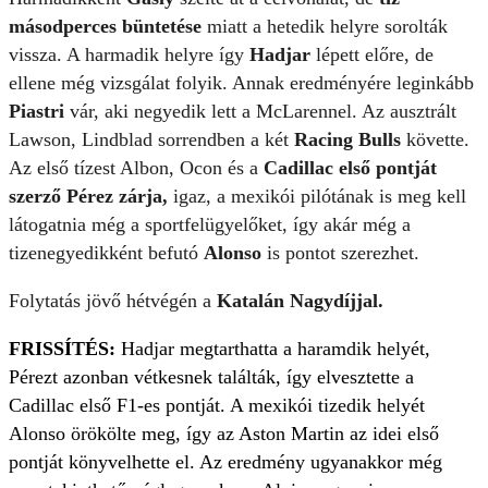
másodperces büntetése
miatt a hetedik helyre sorolták
vissza. A harmadik helyre így
Hadjar
lépett előre, de
ellene még vizsgálat folyik. Annak eredményére leginkább
Piastri
vár, aki negyedik lett a McLarennel. Az ausztrált
Lawson, Lindblad sorrendben a két
Racing Bulls
követte.
Az első tízest Albon, Ocon és a
Cadillac első pontját
szerző Pérez zárja,
igaz, a mexikói pilótának is meg kell
látogatnia még a sportfelügyelőket, így akár még a
tizenegyedikként befutó
Alonso
is pontot szerezhet.
Folytatás jövő hétvégén a
Katalán Nagydíjjal.
FRISSÍTÉS:
Hadjar megtarthatta a haramdik helyét,
Pérezt azonban vétkesnek találták, így elvesztette a
Cadillac első F1-es pontját. A mexikói tizedik helyét
Alonso örökölte meg, így az Aston Martin az idei első
pontját könyvelhette el. Az eredmény ugyanakkor még