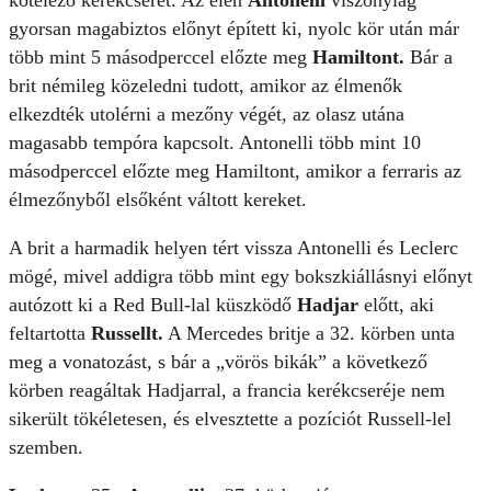
kötelező kerékcserét. Az élen
Antonelli
viszonylag
gyorsan magabiztos előnyt épített ki, nyolc kör után már
több mint 5 másodperccel előzte meg
Hamiltont.
Bár a
brit némileg közeledni tudott, amikor az élmenők
elkezdték utolérni a mezőny végét, az olasz utána
magasabb tempóra kapcsolt. Antonelli több mint 10
másodperccel előzte meg Hamiltont, amikor a ferraris az
élmezőnyből elsőként váltott kereket.
A brit a harmadik helyen tért vissza Antonelli és Leclerc
mögé, mivel addigra több mint egy bokszkiállásnyi előnyt
autózott ki a Red Bull-lal küszködő
Hadjar
előtt, aki
feltartotta
Russellt.
A Mercedes britje a 32. körben unta
meg a vonatozást, s bár a „vörös bikák” a következő
körben reagáltak Hadjarral, a francia kerékcseréje nem
sikerült tökéletesen, és elvesztette a pozíciót Russell-lel
szemben.