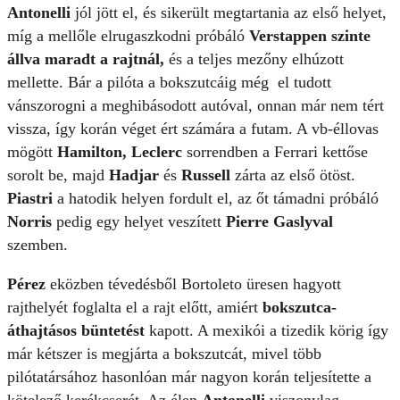
Antonelli
jól jött el, és sikerült megtartania az első helyet,
míg a mellőle elrugaszkodni próbáló
Verstappen szinte
állva maradt a rajtnál,
és a teljes mezőny elhúzott
mellette. Bár a pilóta a bokszutcáig még el tudott
vánszorogni a meghibásodott autóval, onnan már nem tért
vissza, így korán véget ért számára a futam. A vb-éllovas
mögött
Hamilton, Leclerc
sorrendben a Ferrari kettőse
sorolt be, majd
Hadjar
és
Russell
zárta az első ötöst.
Piastri
a hatodik helyen fordult el, az őt támadni próbáló
Norris
pedig egy helyet veszített
Pierre Gaslyval
szemben.
Pérez
eközben tévedésből Bortoleto üresen hagyott
rajthelyét foglalta el a rajt előtt, amiért
bokszutca-
áthajtásos büntetést
kapott. A mexikói a tizedik körig így
már kétszer is megjárta a bokszutcát, mivel több
pilótatársához hasonlóan már nagyon korán teljesítette a