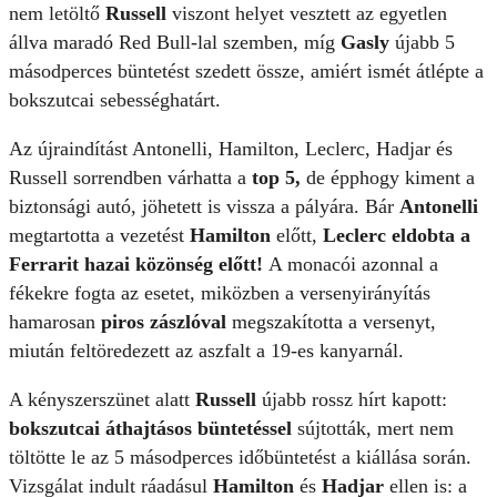
nem letöltő
Russell
viszont helyet vesztett az egyetlen
állva maradó Red Bull-lal szemben, míg
Gasly
újabb 5
másodperces büntetést szedett össze, amiért ismét átlépte a
bokszutcai sebességhatárt.
Az újraindítást Antonelli, Hamilton, Leclerc, Hadjar és
Russell sorrendben várhatta a
top 5,
de épphogy kiment a
biztonsági autó, jöhetett is vissza a pályára. Bár
Antonelli
megtartotta a vezetést
Hamilton
előtt,
Leclerc eldobta a
Ferrarit hazai közönség előtt!
A monacói azonnal a
fékekre fogta az esetet, miközben a versenyirányítás
hamarosan
piros zászlóval
megszakította a versenyt,
miután feltöredezett az aszfalt a 19-es kanyarnál.
A kényszerszünet alatt
Russell
újabb rossz hírt kapott:
bokszutcai áthajtásos büntetéssel
sújtották, mert nem
töltötte le az 5 másodperces időbüntetést a kiállása során.
Vizsgálat indult ráadásul
Hamilton
és
Hadjar
ellen is: a