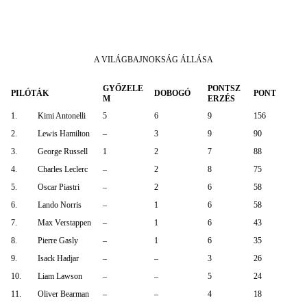
A VILÁGBAJNOKSÁG ÁLLÁSA
GYŐZELE
PONTSZ
PILÓTÁK
DOBOGÓ
PONT
M
ERZÉS
1.
Kimi Antonelli
5
6
9
156
2.
Lewis Hamilton
–
3
9
90
3.
George Russell
1
2
7
88
4.
Charles Leclerc
–
2
8
75
5.
Oscar Piastri
–
2
6
58
6.
Lando Norris
–
1
6
58
7.
Max Verstappen
–
1
6
43
8.
Pierre Gasly
–
1
6
35
9.
Isack Hadjar
–
–
3
26
10.
Liam Lawson
–
–
5
24
11.
Oliver Bearman
–
–
4
18