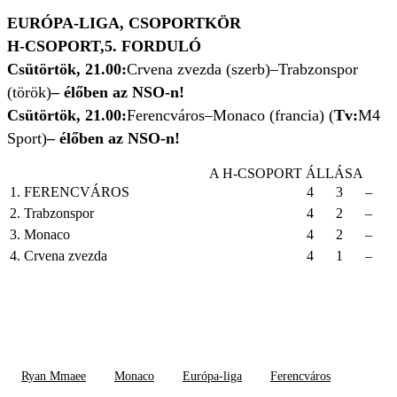
EURÓPA-LIGA, CSOPORTKÖR
H-CSOPORT,
5. FORDULÓ
Csütörtök, 21.00:
Crvena zvezda (szerb)–Trabzonspor
(török)
– élőben az NSO-n!
Csütörtök, 21.00:
Ferencváros–Monaco (francia) (
Tv:
M4
Sport)
– élőben az NSO-n!
A H-CSOPORT ÁLLÁSA
1. FERENCVÁROS
4
3
–
2. Trabzonspor
4
2
–
3. Monaco
4
2
–
4. Crvena zvezda
4
1
–
Ryan Mmaee
Monaco
Európa-liga
Ferencváros