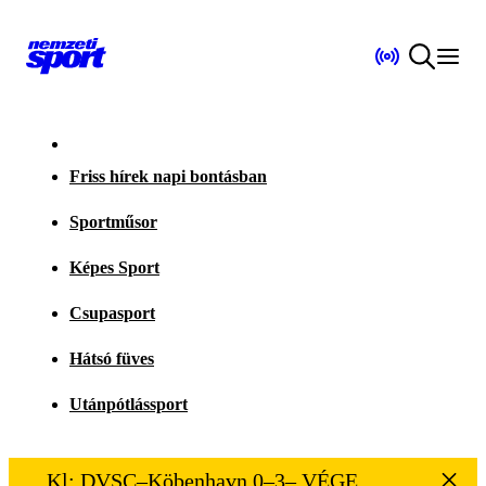
Friss hírek napi bontásban
Sportműsor
Képes Sport
Csupasport
Hátsó füves
Utánpótlássport
Kl: DVSC–Köbenhavn 0–3– VÉGE