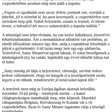
csoportkörében azonban még nem talált a kapuba.
„Engem ez egyáltalán nem zavar. Kilenc pontunk van, vezetjük a
tabellát, jól is néznénk ki, ha azon keseregnék, a csoportkörben nem
szereztem még gólt. Voltak helyzeteim, ezután is lesznek, és bízom
benne, a hátralévő két meccs valamelyikén a kapuba találok.”
A tehetségét nem lehet elvitatni, ha van kedve futballozni, jószerével
feltartóztathatatlan. Ám a mentalitásával időnként van probléma, az
elmúlt időszakban sokszor úgy tűnt, amíg a csapattársai felszántják a
pályát a győzelemért, ő túl lazán megy bele egy-egy párharcba.
Testvérével, Samy Mmaeéval együtt laknak, és sokat beszélgetnek a
labdarúgásról (is), ha valaki, leginkább egy évvel idősebb bátyja tud
rá hatni.
„Samy mindig jól látja a helyzetemet, elmondja, szerinte miben
kellene változtatnom. Hogy mi hangzik el a beszélgetéseink során,
legyen a mi titkunk, mindenesetre jó tanácsokat kapok tőle.”
A testvérek most még az Európa-ligában akarnak helytállni,
november 20-tól pedig – reményeik szerint – a katari
világbajnokságon mutathatják meg, mire képesek. Marokkó
válogatottjára Belgium, Horvátország és Kanada vár a vb
csoportkörében, Ryan és Samy Mmaee izgatottan várja a közelgő
kerethirdetést.