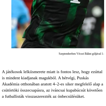
Szeptemberben Vécsei Bálint góljával 1–
A játékosok lelkiismerete miatt is fontos lesz, hogy ezúttal
is mindent kiadjanak magukból. A hétvégi, Puskás
Akadémia otthonában aratott 4–2-es siker megfelelő alap a
csütörtöki összecsapásra, az iváncsai kupabúcsút követően
a futballisták visszaszerezték az önbecsülésüket.