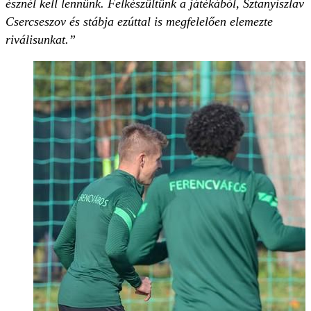
észnél kell lennünk. Felkészültünk a játékából, Sztanyiszlav
Csercseszov és stábja ezúttal is megfelelően elemezte
riválisunkat.”