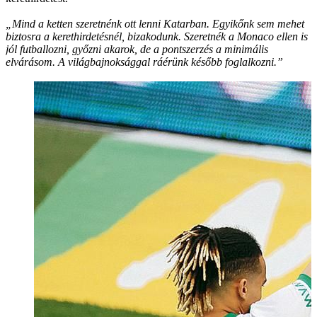
„Mind a ketten szeretnénk ott lenni Katarban. Egyikőnk sem mehet
biztosra a kerethirdetésnél, bizakodunk. Szeretnék a Monaco ellen is
jól futballozni, győzni akarok, de a pontszerzés a minimális
elvárásom. A világbajnoksággal ráérünk később foglalkozni.”