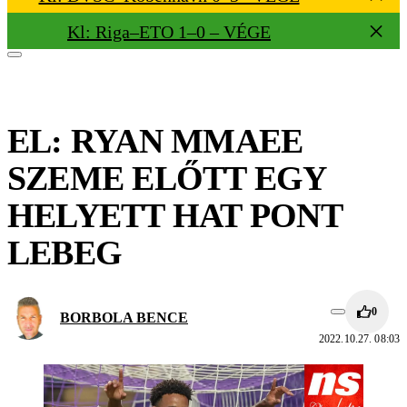
Kl: Riga–ETO 1–0 – VÉGE
EL: RYAN MMAEE
SZEME ELŐTT EGY
HELYETT HAT PONT
LEBEG
0
BORBOLA BENCE
2022.10.27. 08:03