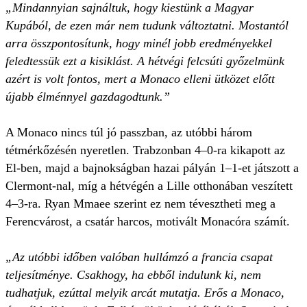
„Mindannyian sajnáltuk, hogy kiestünk a Magyar
Kupából, de ezen már nem tudunk változtatni. Mostantól
arra össz­pontosítunk, hogy minél jobb eredményekkel
feledtessük ezt a kisiklást. A hétvégi felcsúti győzelmünk
azért is volt fontos, mert a Monaco elleni ütközet előtt
újabb élménnyel gazdagodtunk.”
A Monaco nincs túl jó passzban, az utóbbi három
tétmérkőzésén nyeretlen. Trabzonban 4–0-ra kikapott az
El-ben, majd a bajnokságban hazai pályán 1–1-et játszott a
Clermont-nal, míg a hétvégén a Lille otthonában veszített
4–3-ra. Ryan Mmaee szerint ez nem tévesztheti meg a
Ferencvárost, a csatár harcos, motivált Monacóra számít.
„Az utóbbi időben valóban hullámzó a francia csapat
teljesítménye. Csakhogy, ha ebből indulunk ki, nem
tudhatjuk, ezúttal melyik arcát mutatja. Erős a Monaco,