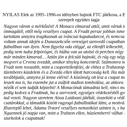
NYILAS Elek az 1995–1996-os idényben bajnok FTC játékosa, a B
szerepelt együttes tagja
Nagyon várom a mérkőzést! A Monaco elmarad attól, amit vártak től
önmagától, ettől még veszélyes csapat. A Fradit persze jobban isme
tartottam annyira tragikusnak az iváncsai kupakudarcot, és nemcsak 
voltam annak idején a Dunaszekcsőn vereséget szenvedő csapatban,
futballban van ilyen. Nem figyelsz oda eléggé, az ellenfél lelkesebb,
pedig nem tudsz felpörögni, és hiába van az utolsó öt percben négy z
már minden kimarad… Aztán jön a felcsúti bajnoki, és rúg egy négye
megveri a Crvena zvezdát, amikor tényleg koncentrál. Számomra ne
Fradi nem rosszabb, mint a csoportellenfelei, de ehhez a Trabzonspor
tízemberes küzdelem és a Zvezda ellen látott harcosság kell. Ha már 
továbbjutás, annyira jó lenne elérni! A közönség ott lesz a csapat mö
leszek ma is, ha eszembe jut a zsúfolt stadion tombolása, az akkora e
nézők el sem tudják képzelni! A Monacónak támadnia kell, nincs más
pedig kedvez a Fradinak, ha a szervezett, egységes védekezésből gyo
tud vezeti. Nagyon szeretem Aissa Laidouni játékát, összeköti a védős
csatárokkal, a támadók között ragyogó futballistákat látni, a motiv
főszereplő lehet, Adama Traoré veszélyes nemzetközi szinten is, s h
Nguennek jó napja van, mint a Trabzon ellen, húzóemberré válhat 
szurkolok a csapatnak!