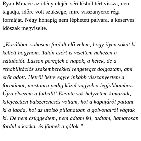
Ryan Mmaee az idény elején sérülésből tért vissza, nem
tagadja, időre volt szüksége, mire visszanyerte régi
formáját. Négy hónapig nem léphetett pályára, a keserves
időszak megviselte.
„Korábban sohasem fordult elő velem, hogy ilyen sokat ki
kellett hagynom. Talán ezért is viseltem nehezen a
szituációt. Lassan peregtek a napok, a hetek, de a
rehabilitációs szakemberekkel rengeteget dolgoztam, ami
erőt adott. Hétről hétre egyre inkább visszanyertem a
formámat, mostanra pedig közel vagyok a legjobbamhoz.
Újra élvezem a futballt! Eleinte sok helyzetem kimaradt,
kifejezetten balszerencsés voltam, hol a kapufáról pattant
ki a labda, hol az utolsó pillanatban a gólvonalról vágták
ki. De nem csüggedtem, nem adtam fel, tudtam, hamarosan
fordul a kocka, és jönnek a gólok.”