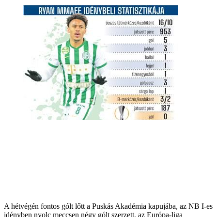
A hétvégén fontos gólt lőtt a Puskás Akadémia kapujába, az NB I-es
idényben nyolc meccsen négy gólt szerzett, az Európa-liga