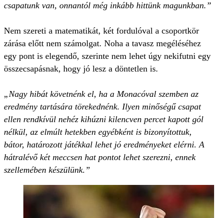
csapatunk van, onnantól még inkább hittünk magunkban.”
Nem szereti a matematikát, két fordulóval a csoportkör
zárása előtt nem számolgat. Noha a tavasz megéléséhez
egy pont is elegendő, szerinte nem lehet úgy nekifutni egy
összecsapásnak, hogy jó lesz a döntetlen is.
„Nagy hibát követnénk el, ha a Monacóval szemben az
eredmény tartására törekednénk. Ilyen minőségű csapat
ellen rendkívül nehéz kihúzni kilencven percet kapott gól
nélkül, az elmúlt hetekben egyébként is bizonyítottuk,
bátor, határozott játékkal lehet jó eredményeket elérni. A
hátralévő két meccsen hat pontot lehet szerezni, ennek
szellemében készülünk.”