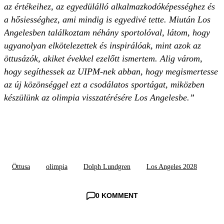
az értékeihez, az egyedülálló alkalmazkodóképességhez és
a hősiességhez, ami mindig is egyedivé tette. Miután Los
Angelesben találkoztam néhány sportolóval, látom, hogy
ugyanolyan elkötelezettek és inspirálóak, mint azok az
öttusázók, akiket évekkel ezelőtt ismertem. Alig várom,
hogy segíthessek az UIPM-nek abban, hogy megismertesse
az új közönséggel ezt a csodálatos sportágat, miközben
készülünk az olimpia visszatérésére Los Angelesbe.”
Öttusa
olimpia
Dolph Lundgren
Los Angeles 2028
0 KOMMENT