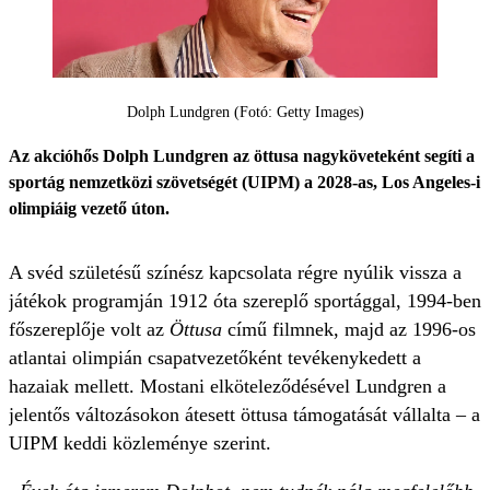
Dolph Lundgren (Fotó: Getty Images)
Az akcióhős Dolph Lundgren az öttusa nagyköveteként segíti a
sportág nemzetközi szövetségét (UIPM) a 2028-as, Los Angeles-i
olimpiáig vezető úton.
A svéd születésű színész kapcsolata régre nyúlik vissza a
játékok programján 1912 óta szereplő sportággal, 1994-ben
főszereplője volt az
Öttusa
című filmnek, majd az 1996-os
atlantai olimpián csapatvezetőként tevékenykedett a
hazaiak mellett. Mostani elköteleződésével Lundgren a
jelentős változásokon átesett öttusa támogatását vállalta – a
UIPM keddi közleménye szerint.