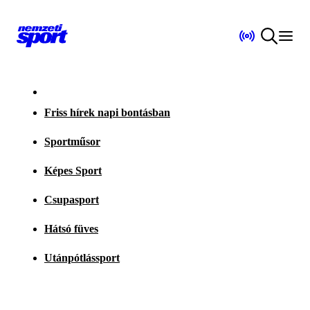
Friss hírek napi bontásban
Sportműsor
Képes Sport
Csupasport
Hátsó füves
Utánpótlássport