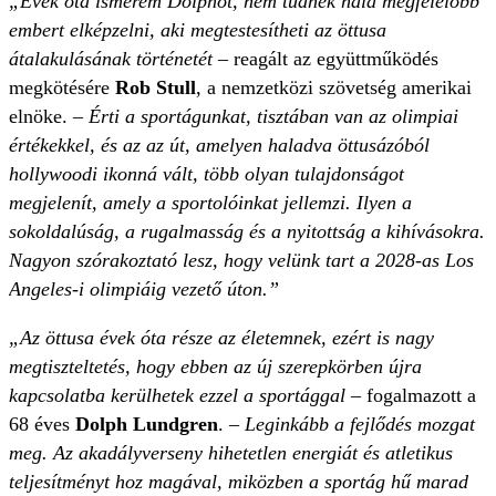
„Évek óta ismerem Dolphot, nem tudnék nála megfelelőbb
embert elképzelni, aki megtestesítheti az öttusa
átalakulásának történetét
– reagált az együttműködés
megkötésére
Rob Stull
, a nemzetközi szövetség amerikai
elnöke. –
Érti a sportágunkat, tisztában van az olimpiai
értékekkel, és az az út, amelyen haladva öttusázóból
hollywoodi ikonná vált, több olyan tulajdonságot
megjelenít, amely a sportolóinkat jellemzi. Ilyen a
sokoldalúság, a rugalmasság és a nyitottság a kihívásokra.
Nagyon szórakoztató lesz, hogy velünk tart a 2028-as Los
Angeles-i olimpiáig vezető úton.”
„Az öttusa évek óta része az életemnek, ezért is nagy
megtiszteltetés, hogy ebben az új szerepkörben újra
kapcsolatba kerülhetek ezzel a sportággal
– fogalmazott a
68 éves
Dolph Lundgren
. –
Leginkább a fejlődés mozgat
meg. Az akadályverseny hihetetlen energiát és atletikus
teljesítményt hoz magával, miközben a sportág hű marad