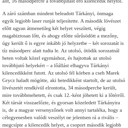
állt, 16 másodpercre a továbbjutást érő kilencedik helytől.
A záró számban mindent beleadott Tárkányi, önmaga
egyik legjobb laser runját teljesítette. A második lövészet
előtt ugyan átmenetileg két helyet veszített, végig
magabiztosan lőtt, és ahogy előtte sűrűsödött a mezőny,
úgy került ő is egyre inkább jó helyzetbe – két sorozatát is
tíz másodperc alatt tudta le. Az utolsó, ötödik sorozatnál
heten voltak közel egymáshoz, és hajtottak az utolsó
továbbjutó helyekért – a lőállást elhagyva Tárkányi
kilencedikként futott. Az utolsó fél körben a cseh Marek
Grycz haladt mögötte, aki hetedikként startolt, de az utolsó
lövészetét rendkívül elrontotta, 34 másodpercbe került,
mire továbbmehetett, és csak 12.-ként jöhetett ki a lőtérről.
Két társát visszaelőzte, és gyorsan közeledett Tárkányira
is, de a magyar versenyzőnek volt annyi tartaléka, hogy a
célegyenesben valódi veszélyt ne jelentsen rá a rivális –
megcsípte a kilencedik helyet, a csoport második legjobb