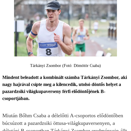
Tárkányi Zsombor (Fotó: Dömötör Csaba)
Mindent beleadott a kombinált számba Tárkányi Zsombor, aki
nagy hajrával csípte meg a kilencedik, utolsó döntős helyet a
pazardzsiki világkupaverseny férfi elődöntőjének B-
csoportjában.
Miután Bőhm Csaba a délelőtti A-csoportos elődöntőben
búcsúzott a pazardzsiki öttusa-világkupaversenyen, a
délutáni B-csoportban Tárkányi Zsombor eredményein állt