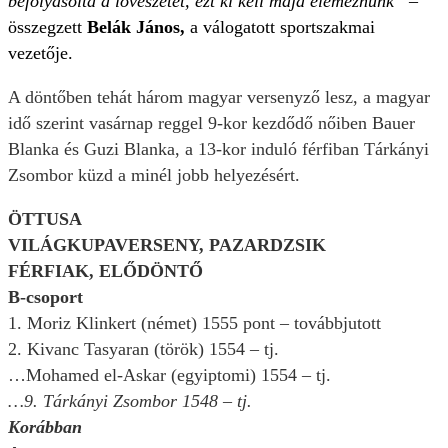
befolyásolta a lövészetét, ezt ki kell majd elemeznünk”
–
összegzett
Belák János,
a válogatott sportszakmai
vezetője.
A döntőben tehát három magyar versenyző lesz, a magyar
idő szerint vasárnap reggel 9-kor kezdődő nőiben Bauer
Blanka és Guzi Blanka, a 13-kor induló férfiban Tárkányi
Zsombor küzd a minél jobb helyezésért.
ÖTTUSA
VILÁGKUPAVERSENY, PAZARDZSIK
FÉRFIAK, ELŐDÖNTŐ
B-csoport
1. Moriz Klinkert (német) 1555 pont – továbbjutott
2. Kivanc Tasyaran (török) 1554 – tj.
…Mohamed el-Askar (egyiptomi) 1554 – tj.
…9. Tárkányi Zsombor 1548 – tj.
Korábban