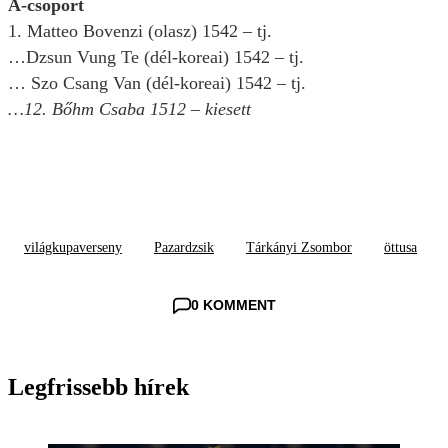
A-csoport
1. Matteo Bovenzi (olasz) 1542 – tj.
…Dzsun Vung Te (dél-koreai) 1542 – tj.
… Szo Csang Van (dél-koreai) 1542 – tj.
…12. Bőhm Csaba 1512 – kiesett
világkupaverseny
Pazardzsik
Tárkányi Zsombor
öttusa
0 KOMMENT
Legfrissebb hírek