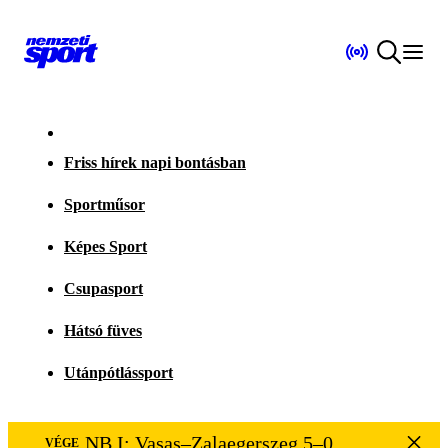
Friss hírek napi bontásban
Sportműsor
Képes Sport
Csupasport
Hátsó füves
Utánpótlássport
NB I: Vasas–Zalaegerszeg 5–0
VÉGE