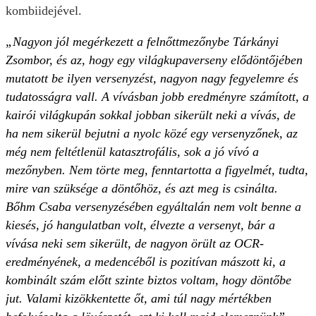
kombiidejével.
„Nagyon jól megérkezett a felnőttmezőnybe Tárkányi
Zsombor, és az, hogy egy világkupaverseny elődöntőjében
mutatott be ilyen versenyzést, nagyon nagy fegyelemre és
tudatosságra vall. A vívásban jobb eredményre számított, a
kairói világkupán sokkal jobban sikerült neki a vívás, de
ha nem sikerül bejutni a nyolc közé egy versenyzőnek, az
még nem feltétlenül katasztrofális, sok a jó vívó a
mezőnyben. Nem törte meg, fenntartotta a figyelmét, tudta,
mire van szüksége a döntőhöz, és azt meg is csinálta.
Bőhm Csaba versenyzésében egyáltalán nem volt benne a
kiesés, jó hangulatban volt, élvezte a versenyt, bár a
vívása neki sem sikerült, de nagyon örült az OCR-
eredményének, a medencéből is pozitívan mászott ki, a
kombinált szám előtt szinte biztos voltam, hogy döntőbe
jut. Valami kizökkentette őt, ami túl nagy mértékben