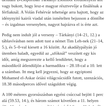
vagy bukott, hogy lesz-e magyar résztvevője a finálénak a
férfiaknál. A Volán Fehérvár tehetsége arra hajtott, hogy az
idénynyitó kairói viadal után ismételten bejusson a döntőbe
– és izgalmas versenyben, nagyot hajrázva el is érte azt.
Pedig nem indult jól a verseny – Tárkányi (14–21, 12.) a
táblavívásban nem adott tust a német Tim Leh-nek (21–14,
5.), és 5–0-val kiesett a 16 között. Az akadálypályán jó
ütemben haladt, egyedül az „ufóknál” veszített egy kis
időt, amíg megszerezte a kellő lendületet, hogy a
másodikról átlendüljön a harmadikra – 28.18-cal a 10. lett
a számban. Itt meg kell jegyezni, hogy az egyiptomi
Mohamed el-Askar óriási világcsúcsidőt futott, szenzációs,
18.38 másodperces idővel száguldott végig.
A 100 méteres gyorsúszásban egyéni csúccsal bejött 1 perc
alá (59.53, 14.), és három számot követően a 11. helyen