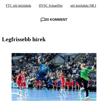
FTC női kézilabda
DVSC Schaeffler
női kézilabda NB I
20 KOMMENT
Legfrissebb hírek