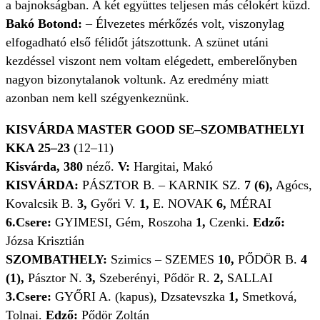
a bajnokságban. A két együttes teljesen más célokért küzd.
Bakó Botond:
– Élvezetes mérkőzés volt, viszonylag
elfogadható első félidőt játszottunk. A szünet utáni
kezdéssel viszont nem voltam elégedett, emberelőnyben
nagyon bizonytalanok voltunk. Az eredmény miatt
azonban nem kell szégyenkeznünk.
KISVÁRDA MASTER GOOD SE–SZOMBATHELYI
KKA 25–23
(12–11)
Kisvárda, 380
néző.
V:
Hargitai, Makó
KISVÁRDA:
PÁSZTOR B. – KARNIK SZ.
7 (6),
Agócs,
Kovalcsik B.
3,
Győri V.
1,
E. NOVAK
6,
MÉRAI
6.Csere:
GYIMESI, Gém, Roszoha
1,
Czenki.
Edző:
Józsa Krisztián
SZOMBATHELY:
Szimics – SZEMES
10,
PŐDÖR B.
4
(1),
Pásztor N.
3,
Szeberényi, Pődör R.
2,
SALLAI
3.Csere:
GYŐRI A. (kapus), Dzsatevszka
1,
Smetková,
Tolnai.
Edző:
Pődör Zoltán