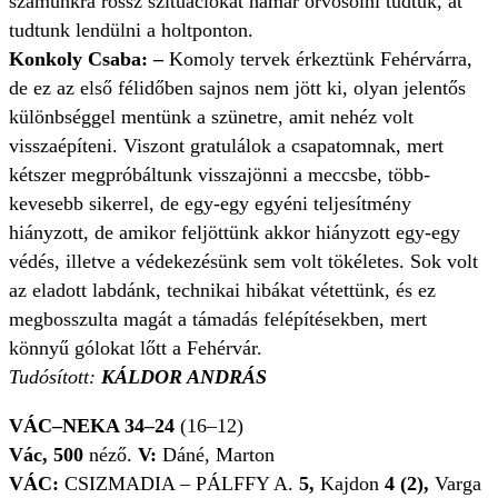
számunkra rossz szituációkat hamar orvosolni tudtuk, át
tudtunk lendülni a holtponton.
Konkoly Csaba: –
Komoly tervek érkeztünk Fehérvárra,
de ez az első félidőben sajnos nem jött ki, olyan jelentős
különbséggel mentünk a szünetre, amit nehéz volt
visszaépíteni. Viszont gratulálok a csapatomnak, mert
kétszer megpróbáltunk visszajönni a meccsbe, több-
kevesebb sikerrel, de egy-egy egyéni teljesítmény
hiányzott, de amikor feljöttünk akkor hiányzott egy-egy
védés, illetve a védekezésünk sem volt tökéletes. Sok volt
az eladott labdánk, technikai hibákat vétettünk, és ez
megbosszulta magát a támadás felépítésekben, mert
könnyű gólokat lőtt a Fehérvár.
Tudósított:
KÁLDOR ANDRÁS
VÁC–NEKA 34–24
(16–12)
Vác, 500
néző.
V:
Dáné, Marton
VÁC:
CSIZMADIA – PÁLFFY A.
5,
Kajdon
4 (2),
Varga