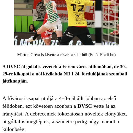
Márton Gréta is kivette a részét a sikerből (Fotó: Fradi.hu)
A DVSC öt góllal is vezetett a Ferencváros otthonában, de 30–
29-re kikapott a női kézilabda NB I 24. fordulójának szombati
játéknapján.
A fővárosi csapat utoljára 4–3-nál állt jobban az első
félidőben, ezt követően azonban a
DVSC
vette át az
irányítást. A debreceniek fokozatosan növelték előnyüket,
öt góllal is megléptek, a szünetre pedig négy maradt a
különbség.