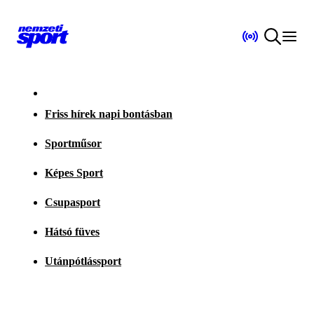
Friss hírek napi bontásban
Sportműsor
Képes Sport
Csupasport
Hátsó füves
Utánpótlássport