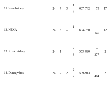
1
11. Szombathely
24
7
3
667–742
–75
17
4
1
–
12. NEKA
24
6
–
604–750
12
8
146
2
–
13. Kozármisleny
24
1
–
553–830
2
3
277
2
–
14. Dunaújváros
24
–
2
509–913
2
2
404