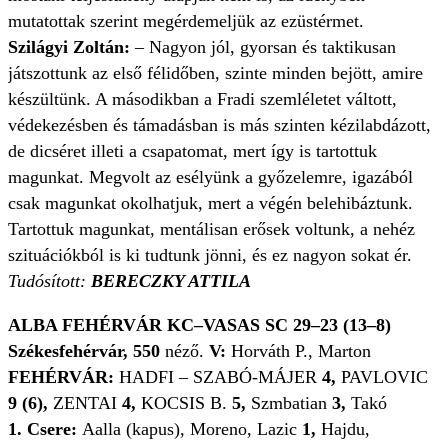
mutatottak szerint megérdemeljük az ezüstérmet.
Szilágyi Zoltán:
– Nagyon jól, gyorsan és taktikusan
játszottunk az első félidőben, szinte minden bejött, amire
készültünk. A másodikban a Fradi szemléletet váltott,
védekezésben és támadásban is más szinten kézilabdázott,
de dicséret illeti a csapatomat, mert így is tartottuk
magunkat. Megvolt az esélyünk a győzelemre, igazából
csak magunkat okolhatjuk, mert a végén belehibáztunk.
Tartottuk magunkat, mentálisan erősek voltunk, a nehéz
szituációkból is ki tudtunk jönni, és ez nagyon sokat ér.
Tudósított:
BERECZKY ATTILA
ALBA FEHÉRVÁR KC–VASAS SC 29–23 (13–8)
Székesfehérvár, 550
néző.
V:
Horváth P., Marton
FEHÉRVÁR:
HADFI – SZABÓ-MÁJER
4,
PAVLOVIC
9 (6),
ZENTAI
4,
KOCSIS B.
5,
Szmbatian
3,
Takó
1. Csere:
Aalla
(kapus), Moreno, Lazic
1,
Hajdu,