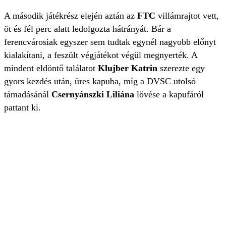
A második játékrész elején aztán az
FTC
villámrajtot vett,
öt és fél perc alatt ledolgozta hátrányát. Bár a
ferencvárosiak egyszer sem tudtak egynél nagyobb előnyt
kialakítani, a feszült végjátékot végül megnyerték. A
mindent eldöntő találatot
Klujber Katrin
szerezte egy
gyors kezdés után, üres kapuba, míg a DVSC utolsó
támadásánál
Csernyánszki Liliána
lövése a kapufáról
pattant ki.