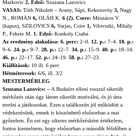
Markovic
2. Edző:
Szuzana Lazovics
VASAS:
Tóth Nikolett – Arany, Sápi, Kekezovity
3,
Nagy
N., ROMÁN
6,
OLÁH K.
6
(2).
Csere:
Mészáros V.
(kapus), SZILOVICS
6,
Varjas, Csire
1,
Vilovszki, Mihály
P., Fekete M.
1.
Edző:
Konkoly Csaba
Az eredmény alakulása: 6. perc:
2–0.
12. p.:
7–4.
18. p.:
9–6.
24. p.:
9–7.
28. p.:
12–7.
34. p.:
15–9.
40. p.:
18–14.
46. p.:
22–17.
52. p.:
24–19.
58. p.:
27–23.
Kiállítások:
10 ill. 6 perc
Hétméteresek:
6/6, ill. 3/2
MESTERMÉRLEG
Szuzana Lazovics: –
A Budaörs elleni rosszul sikerült
mérkőzés után úgy látom sikerült motiválni, és jó útra
terelni a játékosokat. Ezen a találkozón jól működött a
védekezésünk, ennek is köszönhető elsősorban a mai
győzelem. Én ezt egy sikeres mérkőzésként értékelem,
fontos kiemelnem, hogy elsősorban a második félidőben a