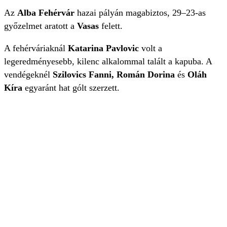
Az
Alba Fehérvár
hazai pályán magabiztos, 29–23-as
győzelmet aratott a
Vasas
felett.
A fehérváriaknál
Katarina Pavlovic
volt a
legeredményesebb, kilenc alkalommal talált a kapuba. A
vendégeknél
Szilovics Fanni, Román Dorina
és
Oláh
Kíra
egyaránt hat gólt szerzett.