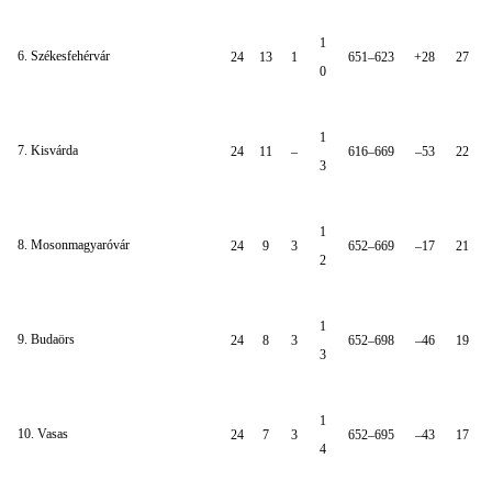
1
6. Székesfehérvár
24
13
1
651–623
+28
27
0
1
7. Kisvárda
24
11
–
616–669
–53
22
3
1
8. Mosonmagyaróvár
24
9
3
652–669
–17
21
2
1
9. Budaörs
24
8
3
652–698
–46
19
3
1
10. Vasas
24
7
3
652–695
–43
17
4