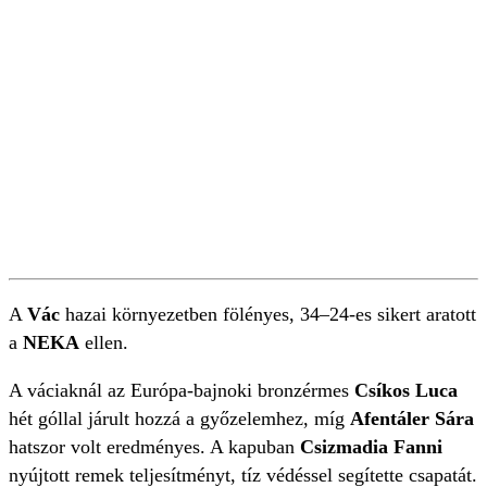
A
Vác
hazai környezetben fölényes, 34–24-es sikert aratott
a
NEKA
ellen.
A váciaknál az Európa-bajnoki bronzérmes
Csíkos Luca
hét góllal járult hozzá a győzelemhez, míg
Afentáler Sára
hatszor volt eredményes. A kapuban
Csizmadia Fanni
nyújtott remek teljesítményt, tíz védéssel segítette csapatát.