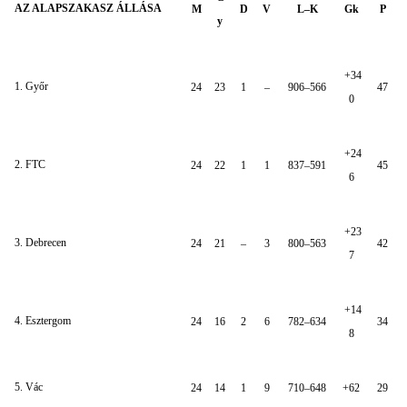
AZ ALAPSZAKASZ ÁLLÁSA
M
D
V
L–K
Gk
P
y
+34
1. Győr
24
23
1
–
906–566
47
0
+24
2. FTC
24
22
1
1
837–591
45
6
+23
3. Debrecen
24
21
–
3
800–563
42
7
+14
4. Esztergom
24
16
2
6
782–634
34
8
5. Vác
24
14
1
9
710–648
+62
29