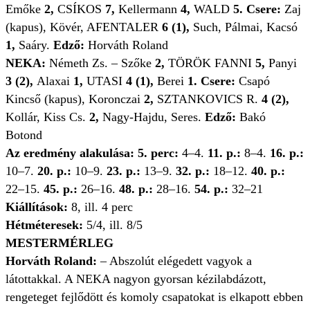
Emőke
2,
CSÍKOS
7,
Kellermann
4,
WALD
5. Csere:
Zaj
(kapus), Kövér, AFENTALER
6 (1),
Such, Pálmai, Kacsó
1,
Saáry.
Edző:
Horváth Roland
NEKA:
Németh Zs. – Szőke
2,
TÖRÖK FANNI
5,
Panyi
3 (2),
Alaxai
1,
UTASI
4 (1),
Berei
1. Csere:
Csapó
Kincső (kapus), Koronczai
2,
SZTANKOVICS R.
4 (2),
Kollár, Kiss Cs.
2,
Nagy-Hajdu, Seres.
Edző:
Bakó
Botond
Az eredmény alakulása: 5. perc:
4–4.
11. p.:
8–4.
16. p.:
10–7.
20. p.:
10–9.
23. p.:
13–9.
32. p.:
18–12.
40. p.:
22–15.
45. p.:
26–16.
48. p.:
28–16.
54. p.:
32–21
Kiállítások:
8, ill. 4 perc
Hétméteresek:
5/4, ill. 8/5
MESTERMÉRLEG
Horváth Roland:
– Abszolút elégedett vagyok a
látottakkal. A NEKA nagyon gyorsan kézilabdázott,
rengeteget fejlődött és komoly csapatokat is elkapott ebben