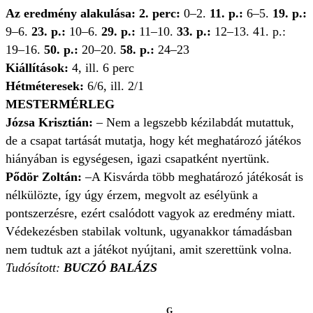
Az eredmény alakulása:
2.
perc:
0–2.
11. p.:
6–5.
19. p.:
9–6.
23. p.:
10–6.
29. p.:
11–10.
33. p.:
12–13. 41. p.:
19–16.
50. p.:
20–20.
58. p.:
24–23
Kiállítások:
4, ill. 6 perc
Hétméteresek:
6/6, ill. 2/1
MESTERMÉRLEG
Józsa Krisztián:
– Nem a legszebb kézilabdát mutattuk,
de a csapat tartását mutatja, hogy két meghatározó játékos
hiányában is egységesen, igazi csapatként nyertünk.
Pődör Zoltán:
–A Kisvárda több meghatározó játékosát is
nélkülözte, így úgy érzem, megvolt az esélyünk a
pontszerzésre, ezért csalódott vagyok az eredmény miatt.
Védekezésben stabilak voltunk, ugyanakkor támadásban
nem tudtuk azt a játékot nyújtani, amit szerettünk volna.
Tudósított:
BUCZÓ BALÁZS
G