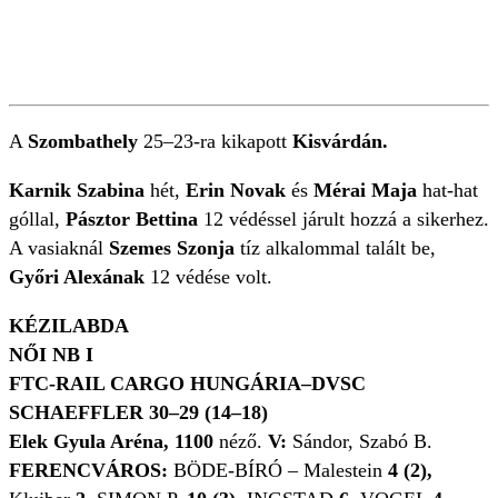
A
Szombathely
25–23-ra kikapott
Kisvárdán.
Karnik Szabina
hét,
Erin Novak
és
Mérai Maja
hat-hat
góllal,
Pásztor Bettina
12 védéssel járult hozzá a sikerhez.
A vasiaknál
Szemes Szonja
tíz alkalommal talált be,
Győri Alexának
12 védése volt.
KÉZILABDA
NŐI NB I
FTC-RAIL CARGO HUNGÁRIA–DVSC
SCHAEFFLER 30–29 (14–18)
Elek Gyula Aréna, 1100
néző.
V:
Sándor, Szabó B.
FERENCVÁROS:
BÖDE-BÍRÓ – Malestein
4 (2),