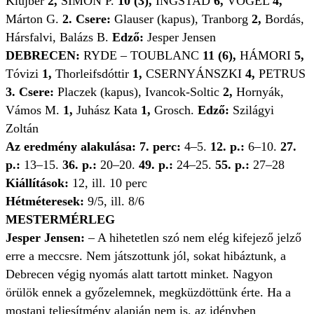
Klujber
2,
SIMON P.
10 (3),
INGSTAD
6,
VOGEL
4,
Márton G.
2. Csere:
Glauser (kapus), Tranborg
2,
Bordás,
Hársfalvi, Balázs B.
Edző:
Jesper Jensen
DEBRECEN:
RYDE – TOUBLANC
11 (6),
HÁMORI
5,
Tóvizi
1,
Thorleifsdóttir
1,
CSERNYÁNSZKI
4,
PETRUS
3. Csere:
Placzek (kapus), Ivancok-Soltic
2,
Hornyák,
Vámos M.
1,
Juhász Kata
1,
Grosch.
Edző:
Szilágyi
Zoltán
Az eredmény alakulása: 7. perc:
4–5.
12. p.:
6–10.
27.
p.:
13–15.
36. p.:
20–20.
49. p.:
24–25.
55. p.:
27–28
Kiállítások:
12, ill. 10 perc
Hétméteresek:
9/5, ill. 8/6
MESTERMÉRLEG
Jesper Jensen:
– A hihetetlen szó nem elég kifejező jelző
erre a meccsre. Nem játszottunk jól, sokat hibáztunk, a
Debrecen végig nyomás alatt tartott minket. Nagyon
örülök ennek a győzelemnek, megküzdöttünk érte. Ha a
mostani teljesítmény alapján nem is, az idényben