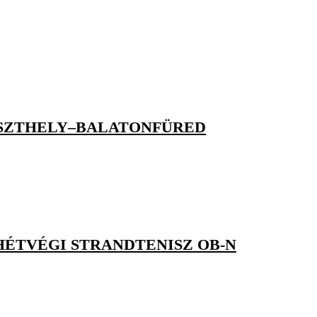
ESZTHELY–BALATONFÜRED
HÉTVÉGI STRANDTENISZ OB-N