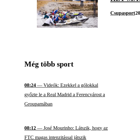
Csupasport
20
Még több sport
08:24
— Videók: Ezekkel a gólokkal
győzte le a Real Madrid a Ferencvárost a
Groupamában
08:12
— José Mourinho: Látszik, hogy az
FTC magas intenzitással játszik