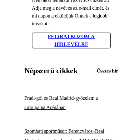
Nem akar lemaradni az NSO cikkeiről?
Adja meg a nevét és az e-mail címét, és
mi naponta elküldjük Önnek a legjobb
írásokat!
FELIRATKOZOM A
HÍRLEVÉLRE
Népszerű cikkek
Összes hír
Fradi-gól és Real Madrid-győzelem a
Groupama Arénában
Szombati sportműsor: Ferencváros–Real