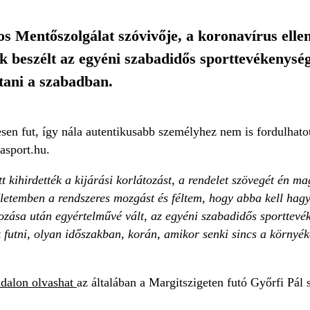
os Mentőszolgálat szóvivője, a koronavírus ell
k beszélt az egyéni szabadidős sporttevékenység
rtani a szabadban.
en fut, így nála autentikusabb személyhez nem is fordulhatott 
asport.hu.
t kihirdették a kijárási korlátozást, a rendelet szövegét én 
 életemben a rendszeres mozgást és féltem, hogy abba kell ha
zása után egyértelművé vált, az egyéni szabadidős sporttevék
futni, olyan időszakban, korán, amikor senki sincs a környéke
ldalon olvashat
az általában a Margitszigeten futó Győrfi Pál s