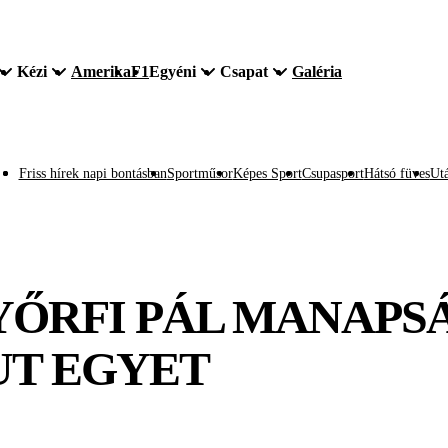
Kézi
Amerika
F1
Egyéni
Csapat
Galéria
Friss hírek napi bontásban
Sportműsor
Képes Sport
Csupasport
Hátsó füves
Utá
YŐRFI PÁL MANAPSÁ
UT EGYET