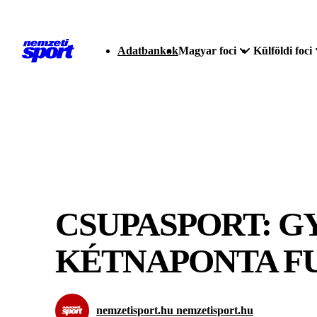
Adatbankok
Magyar foci
Külföldi foci
CSUPASPORT: G
KÉTNAPONTA F
nemzetisport.hu nemzetisport.hu