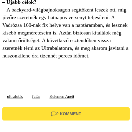
– Újabb célok?
– A backyard-világbajnokságon segítőként leszek ott, míg
jövőre szeretnék egy hatnapos versenyt teljesíteni. A
Vadrózsa 160-nak fix helye van a naptáramban, és lesznek
kisebb megméretéseim is. Aztán biztosan kitalálok még
valami őrültséget. A következő esztendőben vissza
szeretnék térni az Ultrabalatonra, és meg akarom javítani a
huszonkilenc óra tizenhét perces időmet.
ultrafutás
futás
Kelemen Anett
0 KOMMENT