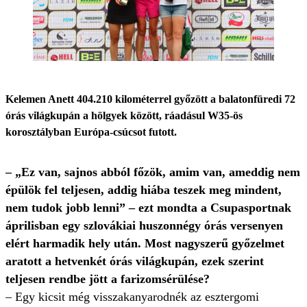
Kelemen Anett 404.210 kilométerrel győzött a balatonfüredi 72
órás világkupán a hölgyek között, ráadásul W35-ös
korosztályban Európa-csúcsot futott.
– „Ez van, sajnos abból főzök, amim van, ameddig nem
épülök fel teljesen, addig hiába teszek meg mindent,
nem tudok jobb lenni” – ezt mondta a Csupasportnak
áprilisban egy szlovákiai huszonnégy órás versenyen
elért harmadik hely után. Most nagyszerű győzelmet
aratott a hetvenkét órás világkupán, ezek szerint
teljesen rendbe jött a farizomsérülése?
– Egy kicsit még visszakanyarodnék az esztergomi