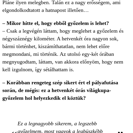
Pláne ilyen melegben. Talán ez a nagy erősségem, ami
elgondolkodtatott a hatnapost illetően…
– Mikor hitte el, hogy ebből győzelem is lehet?
– Csak a legvégén láttam, hogy meglehet a győzelem és
négyszáznégy kilométer. A hetvenkét óra nagyon sok,
bármi történhet, kiszámíthatatlan, nem lehet előre
megmondani, mi történik. Az utolsó egy-két órában
megnyugodtam, láttam, van akkora előnyöm, hogy nem
kell izgulnom, így sétálhattam is.
– Korábban rengeteg szép sikert ért el pályafutása
során, de mégis: ez a hetvenkét órás világkupa-
győzelem hol helyezkedik el köztük?
Ez a legnagyobb sikerem, a legszebb
győzelmem, most vagyok a legbüszkébb