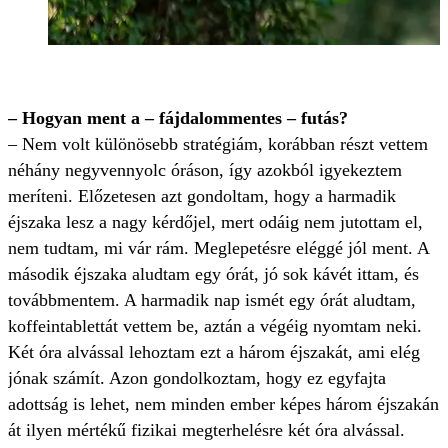
– Hogyan ment a – fájdalommentes – futás?
– Nem volt különösebb stratégiám, korábban részt vettem
néhány negyvennyolc óráson, így azokból igyekeztem
meríteni. Előzetesen azt gondoltam, hogy a harmadik
éjszaka lesz a nagy kérdőjel, mert odáig nem jutottam el,
nem tudtam, mi vár rám. Meglepetésre eléggé jól ment. A
második éjszaka aludtam egy órát, jó sok kávét ittam, és
továbbmentem. A harmadik nap ismét egy órát aludtam,
koffeintablettát vettem be, aztán a végéig nyomtam neki.
Két óra alvással lehoztam ezt a három éjszakát, ami elég
jónak számít. Azon gondolkoztam, hogy ez egyfajta
adottság is lehet, nem minden ember képes három éjszakán
át ilyen mértékű fizikai megterhelésre két óra alvással.