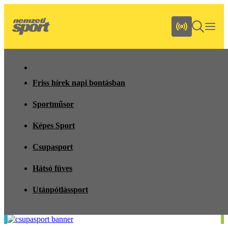
Friss hírek napi bontásban
Sportműsor
Képes Sport
Csupasport
Hátsó füves
Utánpótlássport