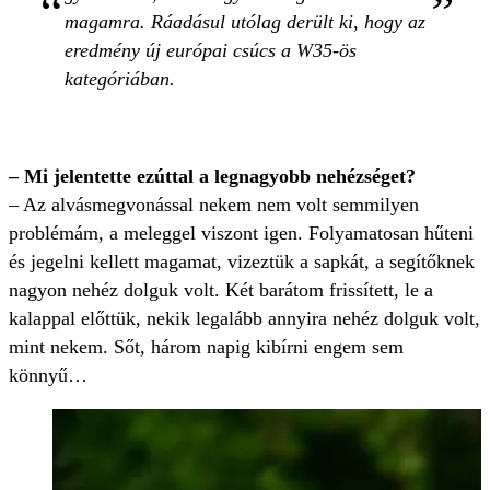
magamra. Ráadásul utólag derült ki, hogy az
eredmény új európai csúcs a W35-ös
kategóriában.
– Mi jelentette ezúttal a legnagyobb nehézséget?
– Az alvásmegvonással nekem nem volt semmilyen
problémám, a meleggel viszont igen. Folyamatosan hűteni
és jegelni kellett magamat, vizeztük a sapkát, a segítőknek
nagyon nehéz dolguk volt. Két barátom frissített, le a
kalappal előttük, nekik legalább annyira nehéz dolguk volt,
mint nekem. Sőt, három napig kibírni engem sem
könnyű…