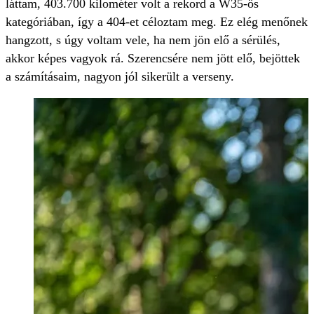
láttam, 403.700 kilométer volt a rekord a W35-ös
kategóriában, így a 404-et céloztam meg. Ez elég menőnek
hangzott, s úgy voltam vele, ha nem jön elő a sérülés,
akkor képes vagyok rá. Szerencsére nem jött elő, bejöttek
a számításaim, nagyon jól sikerült a verseny.