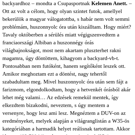
backyardhoz – mondta a Csupasportnak
Kelemen Anett.
–
Ott az volt a célom, hogy olyan szintet futok, amellyel
bekerülök a magyar válogatottba, s habár nem volt semmi
problémám, huszonnyolc óra után kiszálltam. Hogy miért?
Tavaly októberben a sérülés miatt végigszenvedtem a
franciaországi Albiban a huszonnégy órás
világbajnokságot, most nem akartam pluszterhet rakni
magamra, úgy döntöttem, kihagyom a backyard-vb-t.
Pontosabban nem futóként, hanem segítőként leszek ott.
Amikor meghoztam ezt a döntést, nagy tehertől
szabadultam meg. Mivel huszonnyolc óra után sem fájt a
farizmom, elgondolkodtam, hogy a hetvenkét órásból akár
lehet még valami… Az edzések remekül mentek, így
elkezdtem bizakodni, neveztem, s úgy mentem a
versenyre, hogy lesz ami lesz. Megnéztem a DUV-on az
eredményeket, melyek alapján a világranglistán a W35-ös
kategóriában a harmadik helyet reálisnak tartottam. Akkor