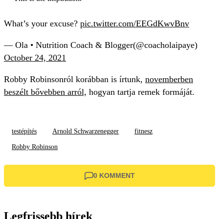
What’s your excuse?
pic.twitter.com/EEGdKwvBnv
— Ola • Nutrition Coach & Blogger(@coacholaipaye)
October 24, 2021
Robby Robinsonról korábban is írtunk,
novemberben
beszélt bővebben arról,
hogyan tartja remek formáját.
testépítés
Arnold Schwarzenegger
fitnesz
Robby Robinson
0 KOMMENT
Legfrissebb hírek