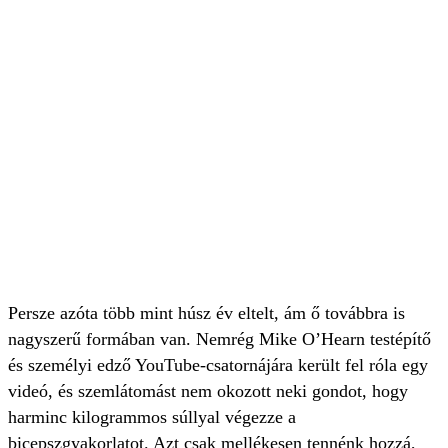
Persze azóta több mint húsz év eltelt, ám ő továbbra is
nagyszerű formában van. Nemrég Mike O’Hearn testépítő
és személyi edző YouTube-csatornájára került fel róla egy
videó, és szemlátomást nem okozott neki gondot, hogy
harminc kilogrammos súllyal végezze a
bicepszgyakorlatot. Azt csak mellékesen tennénk hozzá,