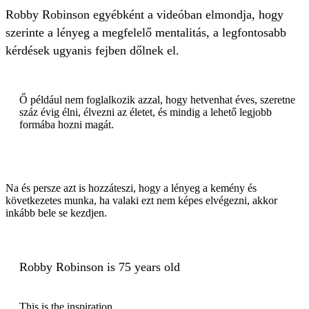
Robby Robinson egyébként a videóban elmondja, hogy
szerinte a lényeg a megfelelő mentalitás, a legfontosabb
kérdések ugyanis fejben dőlnek el.
Ő például nem foglalkozik azzal, hogy hetvenhat éves, szeretne
száz évig élni, élvezni az életet, és mindig a lehető legjobb
formába hozni magát.
Na és persze azt is hozzáteszi, hogy a lényeg a kemény és
következetes munka, ha valaki ezt nem képes elvégezni, akkor
inkább bele se kezdjen.
Robby Robinson is 75 years old
This is the inspiration.