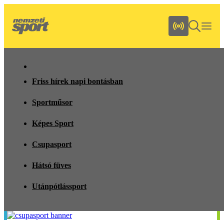
Friss hírek napi bontásban
Sportműsor
Képes Sport
Csupasport
Hátsó füves
Utánpótlássport