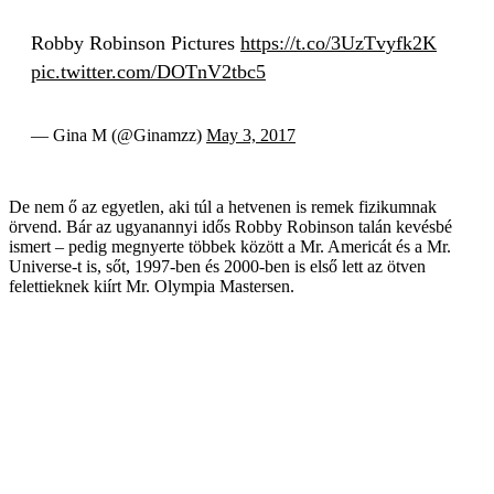
Robby Robinson Pictures
https://t.co/3UzTvyfk2K
pic.twitter.com/DOTnV2tbc5
— Gina M (@Ginamzz)
May 3, 2017
De nem ő az egyetlen, aki túl a hetvenen is remek fizikumnak
örvend. Bár az ugyanannyi idős Robby Robinson talán kevésbé
ismert – pedig megnyerte többek között a Mr. Americát és a Mr.
Universe-t is, sőt, 1997-ben és 2000-ben is első lett az ötven
felettieknek kiírt Mr. Olympia Mastersen.