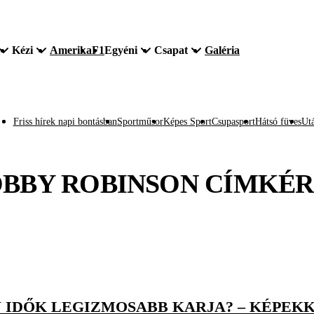
Kézi
Amerika
F1
Egyéni
Csapat
Galéria
Friss hírek napi bontásban
Sportműsor
Képes Sport
Csupasport
Hátsó füves
Utá
BBY ROBINSON
CÍMKÉR
N IDŐK LEGIZMOSABB KARJA? – KÉPEK