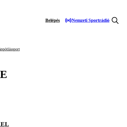
Belépés
Nemzeti Sportrádió
npótlássport
E
KEL