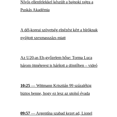
Nívós ellenfelekkel készült a bajnoki rajtra a
Puskás Akadémia
A dél-koreai szövetség elnézést kért a bíróknak
nyújtott szexmasszázs miatt
Az U20-as Eb-győzelem hőse: Torma Luca
három ötméterest is hárított a döntőben – videó
10:25
— Wittmann Krisztián 99 százalékig
biztos benne, hogy ez lesz az utolsó évada
09:57
— Argentína szabad kezet ad, Lionel