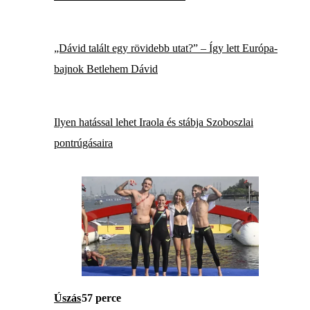
„Dávid talált egy rövidebb utat?” – Így lett Európa-
bajnok Betlehem Dávid
Ilyen hatással lehet Iraola és stábja Szoboszlai
pontrúgásaira
Úszás
57 perce