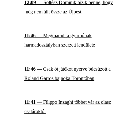
12:09
— Soltész Dominik bízik benne, hogy
még nem állt össze az Újpest
11:46
— Megmaradt a gyirmótiak
harmadosztályban szerzett lendülete
11:46
— Csak öt játékot nyerve búcsúzott a
Roland Garros bajnoka Torontóban
11:41
— Filippo Inzaghi többet vár az olasz
csatároktól