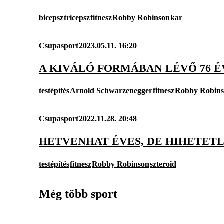
bicepsz
tricepsz
fitnesz
Robby Robinson
kar
Csupasport
2023.05.11. 16:20
A KIVÁLÓ FORMÁBAN LÉVŐ 76 É
testépítés
Arnold Schwarzenegger
fitnesz
Robby Robin
Csupasport
2022.11.28. 20:48
HETVENHAT ÉVES, DE HIHETET
testépítés
fitnesz
Robby Robinson
szteroid
Még több sport