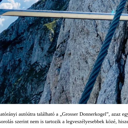
tórányi autóútra található a „Grosser Donnerkogel”, azaz egy
orolás szerint nem is tartozik a legveszélyesebbek közé, his