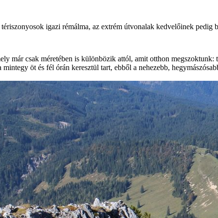
a tériszonyosok igazi rémálma, az extrém útvonalak kedvelőinek pedig bak
ely már csak méretében is különbözik attól, amit otthon megszoktunk: tö
ra mintegy öt és fél órán keresztül tart, ebből a nehezebb, hegymászósab