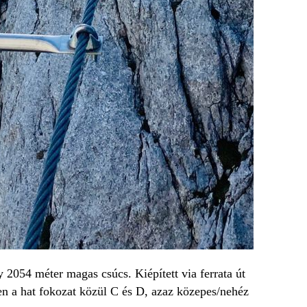
 2054 méter magas csúcs. Kiépített via ferrata út
zen a hat fokozat közül C és D, azaz közepes/nehéz