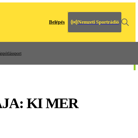
Belépés
Nemzeti Sportrádió
npótlássport
JA: KI MER