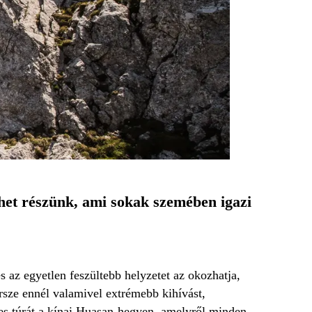
et részünk, ami sokak szemében igazi
s az egyetlen feszültebb helyzetet az okozhatja,
rsze ennél valamivel extrémebb kihívást,
es túrát a kínai Huasan-hegyen, amelyről minden