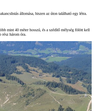
ancslistás állomása, hiszen az úton található egy létra.
bb mint 40 méter hosszú, és a szédítő mélység fölött kell
b rész három óra.