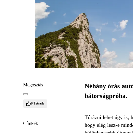
Megosztás
Néhány órás autó
bátorságpróba.
0
Tetszik
Túrázni lehet úgy is, 
Címkék
hogy elég lesz-e mind
különlegesebb útvonal