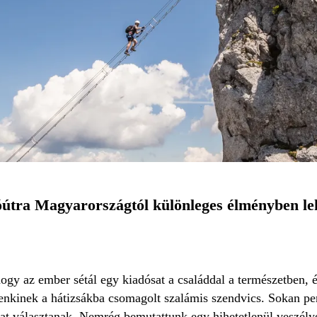
útra Magyarországtól különleges élményben leh
hogy az ember sétál egy kiadósat a családdal a természetben, é
enkinek a hátizsákba csomagolt szalámis szendvics. Sokan pe
at választanak. Nemrég bemutattunk egy hihetetlenül veszély