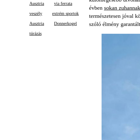
Ausztria
via ferrata
évben
sokan zuhannak
veszély
extrém sportok
természetesen jóval kö
szóló élmény garantált
Ausztria
Donnerkogel
túrázás