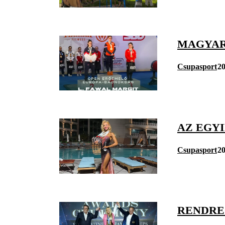
MAGYAR
Csupasport
20
AZ EGYI
Csupasport
20
RENDRE