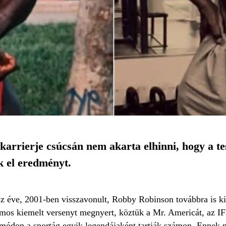
arrierje csúcsán nem akarta elhinni, hogy a te
k el eredményt.
z éve, 2001-ben visszavonult, Robby Robinson továbbra is ki
ámos kiemelt versenyt megnyert, köztük a Mr. Americát, az I
 módon a sportág egyik legendájaként tartják számon. Ennek m