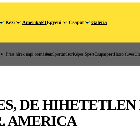
Kézi
Amerika
F1
Egyéni
Csapat
Galéria
Friss hírek napi bontásban
Sportműsor
Képes Sport
Csupasport
Hátsó füves
Utá
S, DE HIHETETLEN
. AMERICA