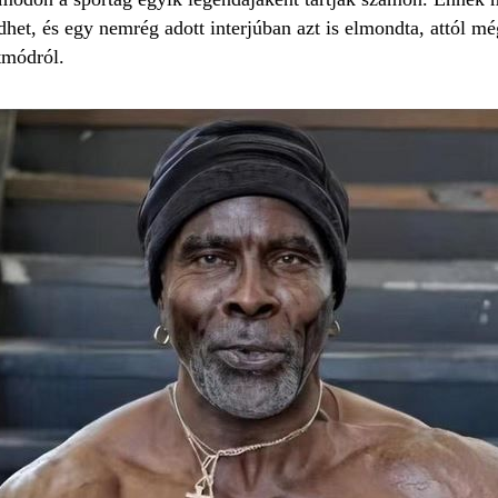
het, és egy nemrég adott interjúban azt is elmondta, attól mé
tmódról.