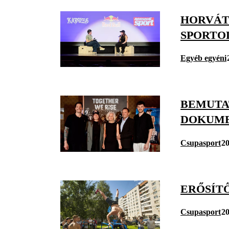
HORVÁT
SPORTO
Egyéb egyéni
BEMUTA
DOKUM
Csupasport
20
ERŐSÍT
Csupasport
20