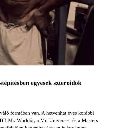
stépítésben egyesek szteroidok
váló formában van. A hetvenhat éves korábbi
FBB Mr. Worldöt, a Mr. Universe-t és a Masters
egfelelően hetvenhat évesen is látványos