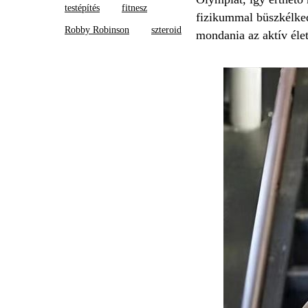
testépítés
fitnesz
fizikummal büszkélked
Robby Robinson
szteroid
mondania az aktív éle