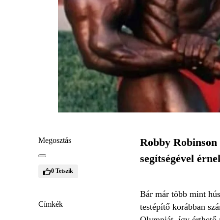
Megosztás
Robby Robinson k
segítségével érne
0
Tetszik
Bár már több mint hús
Címkék
testépítő korábban sz
Olympiát, így érthető