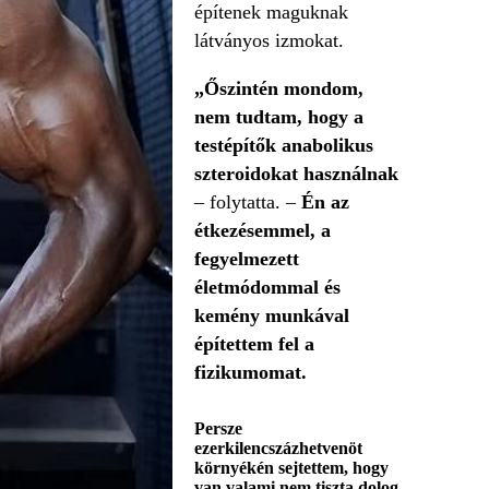
építenek maguknak
látványos izmokat.
„Őszintén mondom,
nem tudtam, hogy a
testépítők anabolikus
szteroidokat használnak
– folytatta. –
Én az
étkezésemmel, a
fegyelmezett
életmódommal és
kemény munkával
építettem fel a
fizikumomat.
Persze
ezerkilencszázhetvenöt
környékén sejtettem, hogy
van valami nem tiszta dolog