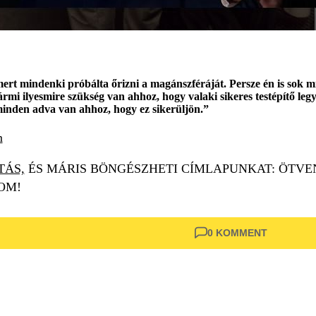
t mindenki próbálta őrizni a magánszféráját. Persze én is sok min
i ilyesmire szükség van ahhoz, hogy valaki sikeres testépítő legye
 minden adva van ahhoz, hogy ez sikerüljön.”
m
TÁS,
ÉS MÁRIS BÖNGÉSZHETI CÍMLAPUNKAT: ÖTVE
OM!
0 KOMMENT