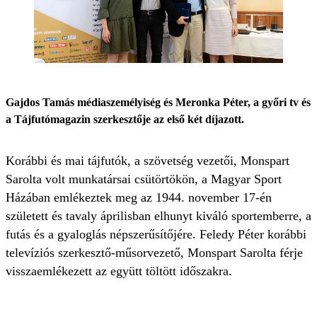
Gajdos Tamás médiaszemélyiség és Meronka Péter, a győri tv és
a Tájfutómagazin szerkesztője az első két díjazott.
Korábbi és mai tájfutók, a szövetség vezetői, Monspart
Sarolta volt munkatársai csütörtökön, a Magyar Sport
Házában emlékeztek meg az 1944. november 17-én
született és tavaly áprilisban elhunyt kiváló sportemberre, a
futás és a gyaloglás népszerűsítőjére. Feledy Péter korábbi
televíziós szerkesztő-műsorvezető, Monspart Sarolta férje
visszaemlékezett az együtt töltött időszakra.