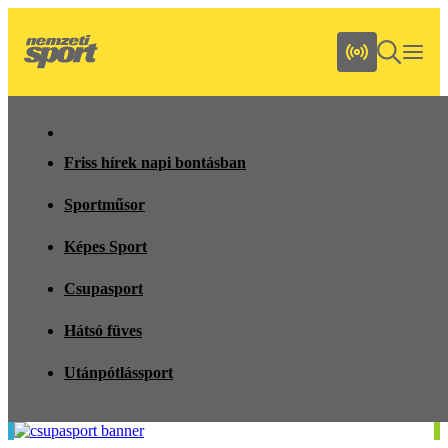
Friss hírek napi bontásban
Sportműsor
Képes Sport
Csupasport
Hátsó füves
Utánpótlássport