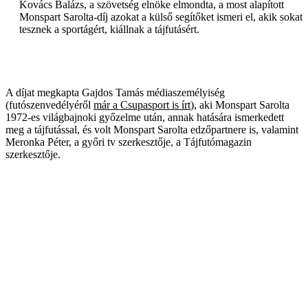
Kovács Balázs, a szövetség elnöke elmondta, a most alapított
Monspart Sarolta-díj azokat a külső segítőket ismeri el, akik sokat
tesznek a sportágért, kiállnak a tájfutásért.
A díjat megkapta Gajdos Tamás médiaszemélyiség
(futószenvedélyéről
már a Csupasport is írt
), aki Monspart Sarolta
1972-es világbajnoki győzelme után, annak hatására ismerkedett
meg a tájfutással, és volt Monspart Sarolta edzőpartnere is, valamint
Meronka Péter, a győri tv szerkesztője, a Tájfutómagazin
szerkesztője.