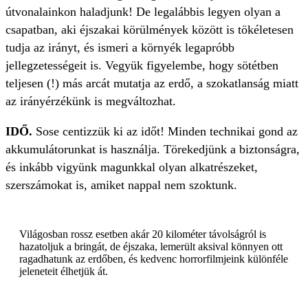
útvonalainkon haladjunk! De legalábbis legyen olyan a
csapatban, aki éjszakai körülmények között is tökéletesen
tudja az irányt, és ismeri a környék legapróbb
jellegzetességeit is. Vegyük figyelembe, hogy sötétben
teljesen (!) más arcát mutatja az erdő, a szokatlanság miatt
az irányérzékünk is megváltozhat.
IDŐ.
Sose centizzük ki az időt! Minden technikai gond az
akkumulátorunkat is használja. Törekedjünk a biztonságra,
és inkább vigyünk magunkkal olyan alkatrészeket,
szerszámokat is, amiket nappal nem szoktunk.
Világosban rossz esetben akár 20 kilométer távolságról is
hazatoljuk a bringát, de éjszaka, lemerült aksival könnyen ott
ragadhatunk az erdőben, és kedvenc horrorfilmjeink különféle
jeleneteit élhetjük át.