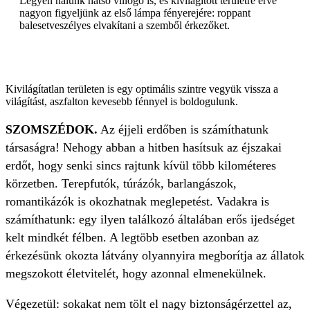
Legyen nálunk hátsó villogó is, és kivilágított területre érve
nagyon figyeljünk az első lámpa fényerejére: roppant
balesetveszélyes elvakítani a szemből érkezőket.
Kivilágítatlan területen is egy optimális szintre vegyük vissza a
világítást, aszfalton kevesebb fénnyel is boldogulunk.
SZOMSZÉDOK.
Az éjjeli erdőben is számíthatunk
társaságra! Nehogy abban a hitben hasítsuk az éjszakai
erdőt, hogy senki sincs rajtunk kívül több kilométeres
körzetben. Terepfutók, túrázók, barlangászok,
romantikázók is okozhatnak meglepetést. Vadakra is
számíthatunk: egy ilyen találkozó általában erős ijedséget
kelt mindkét félben. A legtöbb esetben azonban az
érkezésünk okozta látvány olyannyira megborítja az állatok
megszokott életvitelét, hogy azonnal elmenekülnek.
Végezetül: sokakat nem tölt el nagy biztonságérzettel az,