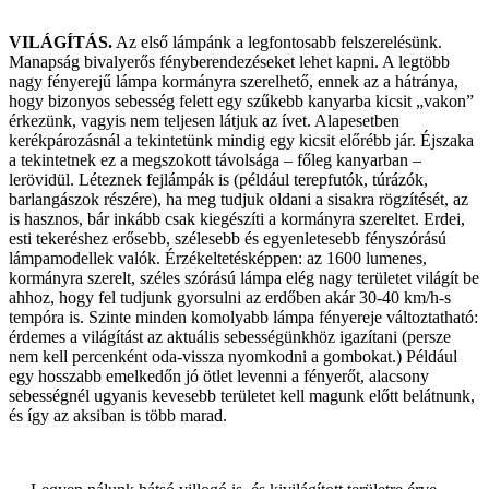
VILÁGÍTÁS.
Az első lámpánk a legfontosabb felszerelésünk.
Manapság bivalyerős fényberendezéseket lehet kapni. A legtöbb
nagy fényerejű lámpa kormányra szerelhető, ennek az a hátránya,
hogy bizonyos sebesség felett egy szűkebb kanyarba kicsit „vakon”
érkezünk, vagyis nem teljesen látjuk az ívet. Alapesetben
kerékpározásnál a tekintetünk mindig egy kicsit előrébb jár. Éjszaka
a tekintetnek ez a megszokott távolsága – főleg kanyarban –
lerövidül. Léteznek fejlámpák is (például terepfutók, túrázók,
barlangászok részére), ha meg tudjuk oldani a sisakra rögzítését, az
is hasznos, bár inkább csak kiegészíti a kormányra szereltet. Erdei,
esti tekeréshez erősebb, szélesebb és egyenletesebb fényszórású
lámpamodellek valók. Érzékeltetésképpen: az 1600 lumenes,
kormányra szerelt, széles szórású lámpa elég nagy területet világít be
ahhoz, hogy fel tudjunk gyorsulni az erdőben akár 30-40 km/h-s
tempóra is. Szinte minden komolyabb lámpa fényereje változtatható:
érdemes a világítást az aktuális sebességünkhöz igazítani (persze
nem kell percenként oda-vissza nyomkodni a gombokat.) Például
egy hosszabb emelkedőn jó ötlet levenni a fényerőt, alacsony
sebességnél ugyanis kevesebb területet kell magunk előtt belátnunk,
és így az aksiban is több marad.