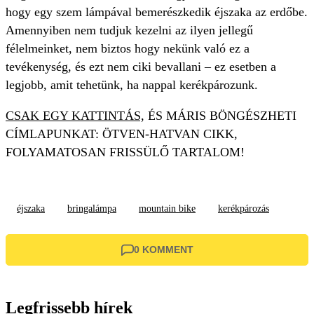
hogy egy szem lámpával bemerészkedik éjszaka az erdőbe.
Amennyiben nem tudjuk kezelni az ilyen jellegű
félelmeinket, nem biztos hogy nekünk való ez a
tevékenység, és ezt nem ciki bevallani – ez esetben a
legjobb, amit tehetünk, ha nappal kerékpározunk.
CSAK EGY KATTINTÁS,
ÉS MÁRIS BÖNGÉSZHETI
CÍMLAPUNKAT: ÖTVEN-HATVAN CIKK,
FOLYAMATOSAN FRISSÜLŐ TARTALOM!
éjszaka
bringalámpa
mountain bike
kerékpározás
0 KOMMENT
Legfrissebb hírek