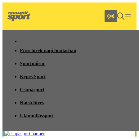
Friss hírek napi bontásban
Sportműsor
Képes Sport
Csupasport
Hátsó füves
Utánpótlássport