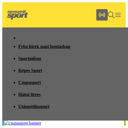
Friss hírek napi bontásban
Sportműsor
Képes Sport
Csupasport
Hátsó füves
Utánpótlássport