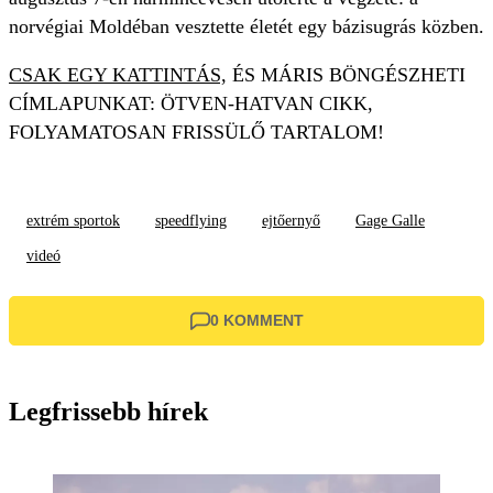
norvégiai Moldéban vesztette életét egy bázisugrás közben.
CSAK EGY KATTINTÁS,
ÉS MÁRIS BÖNGÉSZHETI
CÍMLAPUNKAT: ÖTVEN-HATVAN CIKK,
FOLYAMATOSAN FRISSÜLŐ TARTALOM!
extrém sportok
speedflying
ejtőernyő
Gage Galle
videó
0 KOMMENT
Legfrissebb hírek