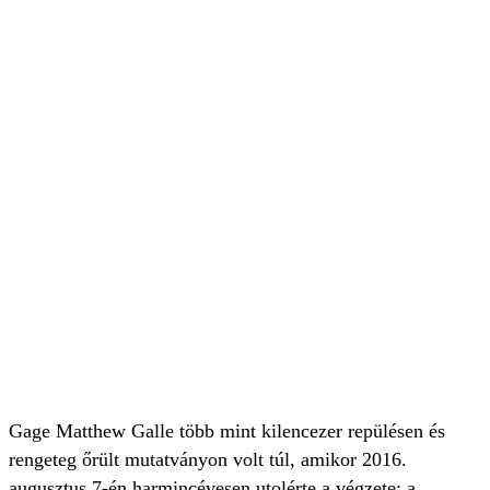
Gage Matthew Galle több mint kilencezer repülésen és
rengeteg őrült mutatványon volt túl, amikor 2016.
augusztus 7-én harmincévesen utolérte a végzete: a