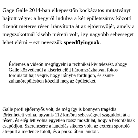
Gage Galle 2014-ban elképesztőn kockázatos mutatványt
hajtott végre: a hegyről indulva a két épületszárny közötti
tizenöt méteres résen irányította át az ejtőernyőjét, amely a
megszokottnál kisebb méretű volt, így nagyobb sebességet
lehet elérni – ezt nevezzük
speedflyingnak
.
Érdemes a videón megfigyelni a technikai kivitelezést, ahogy
Galle közvetlenül a kísérlet előtt háromszázhatvan fokos
fordulatot hajt végre, hogy irányba forduljon, és szinte
zuhanórepülésben közelíti meg az épületeket.
Galle profi ejtőernyős volt, de még így is könnyen tragédia
történhetett volna, ugyanis 112 km/óra sebességgel száguldott át a
résen, és elég lett volna egyetlen rossz mozdulat, hogy a betonfalnak
csapódjon. Szerencsére a landolás sikeres volt, az extrém sportoló
átrepült a medence fölött, és a parkolóban landolt.