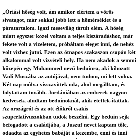
„Óriási hőség volt, ám amikor elértem a vörös
sivatagot, már sokkal jobb lett a hőmérséklet és a
páratartalom. Igazi mesevilág tárult elém. A hőség
miatt egyszer közel voltam a teljes kiszáradáshoz, már
fekete volt a vizeletem, próbáltam eleget inni, de nehéz
volt vízhez jutni. Ezen az ötnapos szakaszon csupán két
alkalommal volt vízvételi hely. Ha nem akadok a semmi
közepén egy Mohammed nevű beduinra, aki kihozott
Vadi Muszába az autójával, nem tudom, mi lett volna.
Két nap múlva visszavittek oda, ahol megálltam, és
folytattam tovább. Jordániában az emberek nagyon
kedvesek, aludtam beduinoknál, akik etettek-itattak.
Az országról és az ott élőkről csakis
szuperlatívuszokban tudok beszélni. Egy beduin sejk
befogadott a családjába, a Juszuf nevet kaptam tőle,
odaadta az egyhetes babáját a kezembe, enni és inni