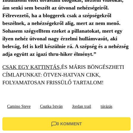
Indulásom előtt olvastam blogokat, néztem videókat,
ám senki sem beszélt az útvonal nehézségeiről.
Félrevezető, ha a bloggerek csak a szépségekről
beszélnek, a nehézségekről alig, mert az nem menő.
Sohasem szégyelltem ezeket a pillanatokat, mert egy
ilyen nehéz útvonal nagy érzelmi hullámvasút, aki
belevág, fel is kell készülnie rá. A szépség és a nehézség
adja együtt az igazi thru-hiker élményt.”
CSAK EGY KATTINTÁS,
ÉS MÁRIS BÖNGÉSZHETI
CÍMLAPUNKAT: ÖTVEN-HATVAN CIKK,
FOLYAMATOSAN FRISSÜLŐ TARTALOM!
Camino Steve
Csutka István
Jordan trail
túrázás
0 KOMMENT