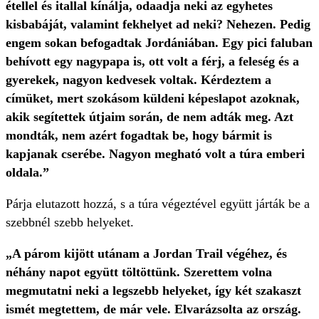
étellel és itallal kínálja, odaadja neki az egyhetes
kisbabáját, valamint fekhelyet ad neki? Nehezen. Pedig
engem sokan befogadtak Jordániában. Egy pici faluban
behívott egy nagypapa is, ott volt a férj, a feleség és a
gyerekek, nagyon kedvesek voltak. Kérdeztem a
címüket, mert szokásom küldeni képeslapot azoknak,
akik segítettek útjaim során, de nem adták meg. Azt
mondták, nem azért fogadtak be, hogy bármit is
kapjanak cserébe. Nagyon megható volt a túra emberi
oldala.”
Párja elutazott hozzá, s a túra végeztével együtt járták be a
szebbnél szebb helyeket.
„A párom kijött utánam a Jordan Trail végéhez, és
néhány napot együtt töltöttünk. Szerettem volna
megmutatni neki a legszebb helyeket, így két szakaszt
ismét megtettem, de már vele. Elvarázsolta az ország.