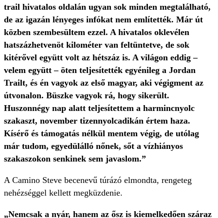
trail hivatalos oldalán ugyan sok minden megtalálható,
de az igazán lényeges infókat nem említették. Már út
közben szembesültem ezzel. A hivatalos oklevélen
hatszázhetvenöt kilométer van feltüntetve, de sok
kitérővel együtt volt az hétszáz is. A világon eddig –
velem együtt – öten teljesítették egyénileg a Jordan
Trailt, és én vagyok az első magyar, aki végigment az
útvonalon. Büszke vagyok rá, hogy sikerült.
Huszonnégy nap alatt teljesítettem a harmincnyolc
szakaszt, november tizennyolcadikán értem haza.
Kísérő és támogatás nélkül mentem végig, de utólag
már tudom, egyedülálló nőnek, sőt a vízhiányos
szakaszokon senkinek sem javaslom.”
A Camino Steve becenevű túrázó elmondta, rengeteg
nehézséggel kellett megküzdenie.
„Nemcsak a nyár, hanem az ősz is kiemelkedően száraz