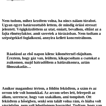
Nem tudom, mihez kezdtem volna, ha nincs nálam túrabot.
Ugyan egyre határozottabb lettem, de mindig óriási stresszt
jelentett. Végigküzdöttem az utat, emiatt, bevallom, eltűnt az a
fajta élményfaktor, amit szeretek a túrázásban. Nem tudtam a
szépségekkel foglalkozni, annyira kellett koncentrálnom.
Ráadásul az első napon kilenc kilométernél elájultam.
Éreztem, hogy gáz van, leültem, kikapcsoltam a csatokat a
zsákomon, majd hátradőltem a hátizsákomra, aztán
filmszakadás…
Amikor magamhoz tértem, a földön feküdtem, a szám és az
orrom tele volt homokkal. Az arcom sebes lett, felrepedt az
állam, szerencse, hogy van szakállam, ami tompított. Ott
feküdtem a hőségben, senki sem talált volna rám, és hiába volt
vészjelzőm, nem volt lehetőségem használni. Tudtam, hogy van