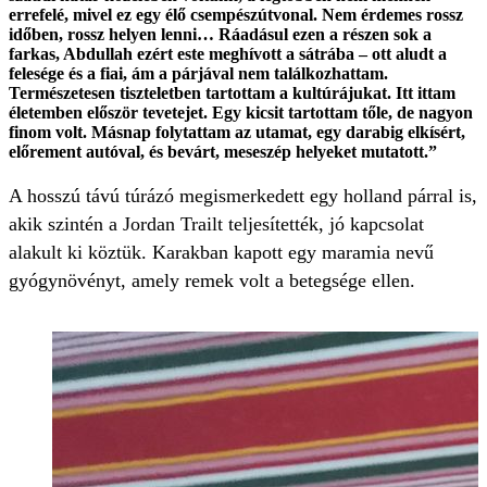
errefelé, mivel ez egy élő csempészútvonal. Nem érdemes rossz
időben, rossz helyen lenni… Ráadásul ezen a részen sok a
farkas, Abdullah ezért este meghívott a sátrába – ott aludt a
felesége és a fiai, ám a párjával nem találkozhattam.
Természetesen tiszteletben tartottam a kultúrájukat. Itt ittam
életemben először tevetejet. Egy kicsit tartottam tőle, de nagyon
finom volt. Másnap folytattam az utamat, egy darabig elkísért,
előrement autóval, és bevárt, meseszép helyeket mutatott.”
A hosszú távú túrázó megismerkedett egy holland párral is,
akik szintén a Jordan Trailt teljesítették, jó kapcsolat
alakult ki köztük. Karakban kapott egy maramia nevű
gyógynövényt, amely remek volt a betegsége ellen.