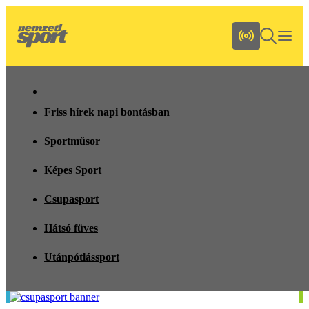
Friss hírek napi bontásban
Sportműsor
Képes Sport
Csupasport
Hátsó füves
Utánpótlássport