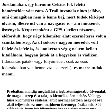
Jordániában, így harminc Celsius-fok feletti
hőmérséklet várt rám. A Trail útvonala nincs jelölve,
ami önmagában nem is lenne baj, mert tudok térképet
olvasni, illetve ott van a navigáció is – ám nincsenek
ösvények. Kétpercenként a GPS-t kellett néznem,
előfordult, hogy négy kilométer alatt ezerméteres volt a
szintkülönbség. Az út sokszor nagyon meredek volt
felfelé és lefelé is, és konkrétan végig nekem kellett
kitalálnom, hogyan jutok át a hegyeken és vádikon
(időszakos patak- vagy folyómeder, csak az esős
időszakokban van benne víz – a szerk.),
és merre tudok
menni.
Próbáltam mindig megtalálni a legbiztonságosabb útvonalat,
de maga a terep és a talaj is kiemelkedően nehéz. Volt egy
húsz kilométeres szakasz, amit normál esetben négy-öt óra
alatt teljesítek, ez most majdnem tizennégy órába telt. Sőt
előfordult, hogy két kilométert két óra alatt tettem meg,