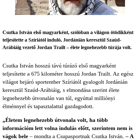
Csutka István első magyarként, szólóban a világon ötödikként
teljesítette a Szíriától induló, Jordánián keresztül Szaúd-
Arábiáig vezető Jordan Trailt – élete legnehezebb túrája volt.
Csutka István hosszú távú túrázó első magyarként
teljesítette a 675 kilométer hosszú Jordan Trailt. Az egész
világot bejáró sportember Szíriától gyalogolt Jordánián
keresztül Szaúd-Arábiáig, s elmondása szerint élete
legnehezebb útvonalán van túl, egyúttal milliónyi
élménnyel és tapasztalattal gazdagodott.
„Életem legnehezebb útvonala volt, ha több
információm lett volna indulás előtt, szerintem nem is
vágok bele
– mondta a Csupasportnak Csutka István.
– A