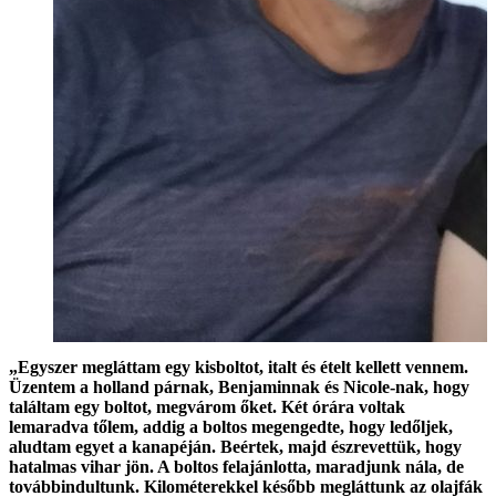
„Egyszer megláttam egy kisboltot, italt és ételt kellett vennem.
Üzentem a holland párnak, Benjaminnak és Nicole-nak, hogy
találtam egy boltot, megvárom őket. Két órára voltak
lemaradva tőlem, addig a boltos megengedte, hogy ledőljek,
aludtam egyet a kanapéján. Beértek, majd észrevettük, hogy
hatalmas vihar jön. A boltos felajánlotta, maradjunk nála, de
továbbindultunk. Kilométerekkel később megláttunk az olajfák