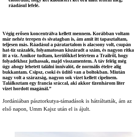
ráadásul lefelé.
Végig erősen koncentrálva kellett mennem. Korábban voltam
már nehéz terepen és sivatagban is, ám amit itt tapasztaltam,
teljesen más. Ráadásul a páratartalom is alacsony volt, csupán
hat-tíz százalék, folyamatosan kiszáradt a szám, és nagyon ritka
itt a víz. Amikor tudtam, kerülőkkel letértem a Trailről, hogy
folyadékhoz juthassak, majd visszamentem. A táv feléig még
úgy ahogy lehetett találni innivalót, de normális ételre alig
bukkantam. Csipsz, csoki és üdítő van a boltokban. Miután
nagy volt a szárazság, nagyon sok vizet kellett cipelnem.
Találkoztam egy francia sráccal, aki akkor tizenhárom liter
vizet hordott magánál.”
Jordániában pásztorkutya-támadások is hátráltatták, ám az
első napon, Umm Kajsz után el is ájult.