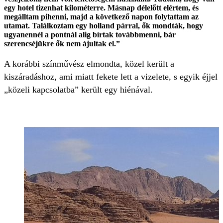
egy hotel tizenhat kilométerre. Másnap délelőtt elértem, és
megálltam pihenni, majd a következő napon folytattam az
utamat. Találkoztam egy holland párral, ők mondták, hogy
ugyanennél a pontnál alig bírtak továbbmenni, bár
szerencséjükre ők nem ájultak el.”
A korábbi színművész elmondta, közel került a
kiszáradáshoz, ami miatt fekete lett a vizelete, s egyik éjjel
„közeli kapcsolatba” került egy hiénával.