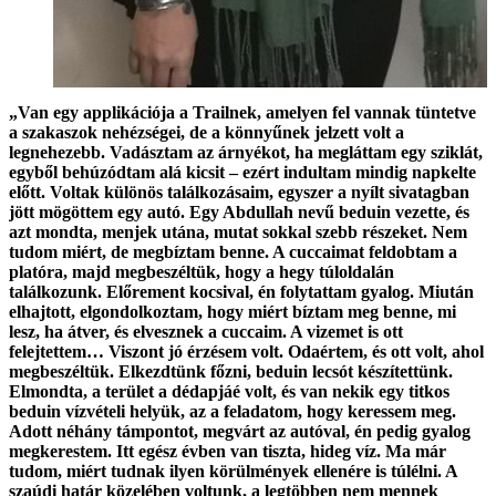
„Van egy applikációja a Trailnek, amelyen fel vannak tüntetve
a szakaszok nehézségei, de a könnyűnek jelzett volt a
legnehezebb. Vadásztam az árnyékot, ha megláttam egy sziklát,
egyből behúzódtam alá kicsit – ezért indultam mindig napkelte
előtt. Voltak különös találkozásaim, egyszer a nyílt sivatagban
jött mögöttem egy autó. Egy Abdullah nevű beduin vezette, és
azt mondta, menjek utána, mutat sokkal szebb részeket. Nem
tudom miért, de megbíztam benne. A cuccaimat feldobtam a
platóra, majd megbeszéltük, hogy a hegy túloldalán
találkozunk. Előrement kocsival, én folytattam gyalog. Miután
elhajtott, elgondolkoztam, hogy miért bíztam meg benne, mi
lesz, ha átver, és elvesznek a cuccaim. A vizemet is ott
felejtettem… Viszont jó érzésem volt. Odaértem, és ott volt, ahol
megbeszéltük. Elkezdtünk főzni, beduin lecsót készítettünk.
Elmondta, a terület a dédapjáé volt, és van nekik egy titkos
beduin vízvételi helyük, az a feladatom, hogy keressem meg.
Adott néhány támpontot, megvárt az autóval, én pedig gyalog
megkerestem. Itt egész évben van tiszta, hideg víz. Ma már
tudom, miért tudnak ilyen körülmények ellenére is túlélni. A
szaúdi határ közelében voltunk, a legtöbben nem mennek