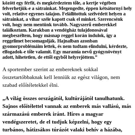
között egy férfit, és megkérdeztem tőle, a kertje végében
felverhetjük-e a sátrainkat. Megengedte, éppen kétsátornyi hely
volt, relatíve egyenes talajon. Felállítottuk szélvédett helyen a
sátrainkat, a vihar széle kapott csak el minket. Szerencsénk
volt, hogy nem mentünk tovább. Nagyszerű emberekkel
találkoztam. Karakban a vendégház tulajdonosával
megbeszéltem, hogy másnap reggel korán indulok, így a
reggelimet becsomagolják. Hajnalban azonban
gyomorproblémáim lettek, és nem tudtam elindulni, kérdezte,
elfogadok-e tőle valamit. Egy maramia nevű gyógynövényt
adott, hihetetlen, de ettől egyből helyrejöttem.”
A sportember szerint az embereknek sokkal
összetartóbbaknak kell lenniük az egész világon, nem
szabad előítéletekkel élni.
„A világ összes országától, kultúrájától tanulhatunk.
Sajnos előítélettel vannak az emberek más vallású, más
származású emberek iránt. Híres a magyar
vendégszeretet, de el tudjuk képzelni, hogy egy
turbános, hátizsákos túrázót valaki behív a házába,