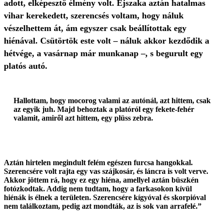
adott, elképesztő élmény volt. Éjszaka aztán hatalmas
vihar kerekedett, szerencsés voltam, hogy náluk
vészelhettem át, ám egyszer csak beállítottak egy
hiénával. Csütörtök este volt – náluk akkor kezdődik a
hétvége, a vasárnap már munkanap –, s begurult egy
platós autó.
Hallottam, hogy mocorog valami az autónál, azt hittem, csak
az egyik juh. Majd behoztak a platóról egy fekete-fehér
valamit, amiről azt hittem, egy plüss zebra.
Aztán hirtelen megindult felém egészen furcsa hangokkal.
Szerencsére volt rajta egy vas szájkosár, és láncra is volt verve.
Akkor jöttem rá, hogy ez egy hiéna, amellyel aztán büszkén
fotózkodtak. Addig nem tudtam, hogy a farkasokon kívül
hiénák is élnek a területen. Szerencsére kígyóval és skorpióval
nem találkoztam, pedig azt mondták, az is sok van arrafelé.”