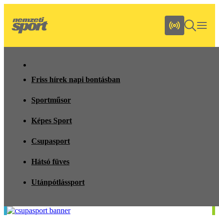
Friss hírek napi bontásban
Sportműsor
Képes Sport
Csupasport
Hátsó füves
Utánpótlássport