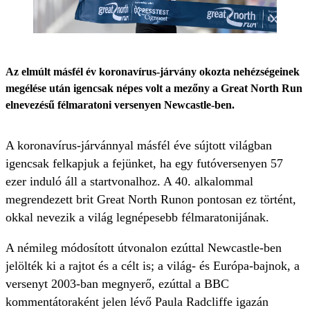
Az elmúlt másfél év koronavírus-járvány okozta nehézségeinek
megélése után igencsak népes volt a mezőny a Great North Run
elnevezésű félmaratoni versenyen Newcastle-ben.
A koronavírus-járvánnyal másfél éve sújtott világban
igencsak felkapjuk a fejünket, ha egy futóversenyen 57
ezer induló áll a startvonalhoz. A 40. alkalommal
megrendezett brit Great North Runon pontosan ez történt,
okkal nevezik a világ legnépesebb félmaratonijának.
A némileg módosított útvonalon ezúttal Newcastle-ben
jelölték ki a rajtot és a célt is; a világ- és Európa-bajnok, a
versenyt 2003-ban megnyerő, ezúttal a BBC
kommentátoraként jelen lévő Paula Radcliffe igazán