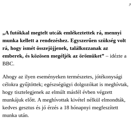
A 
„A futókkal megtelt utcák emlékeztettek rá, mennyi
munka kellett a rendezéshez. Egyszerűen szükség volt
rá, hogy ismét összejöjjenek, találkozzanak az
emberek, és közösen megéljék az örömüket”
– idézte a
BBC.
Ahogy az ilyen eseményeken természetes, jótékonysági
célokra gyűjtöttek; egészségügyi dolgozókat is meghívtak,
hogy tisztelegjenek az elmúlt másfél évben végzett
munkájuk előtt. A meghívottak kivétel nélkül elmondták,
kedves gesztus és jó érzés a 18 hónapnyi megfeszített
munka után.