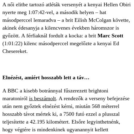
A női elitbe tartozó atléták versenyét a kenyai Hellen Obiri
nyerte meg 1:07:42-vel, a második helyen – hat
másodperccel lemaradva – a brit Eilish McColgan követte,
akinek édesanyja a kilencvenes években háromszor is
győzött. A férfiaknál fordult a kocka: a brit
Marc Scott
(1:01:22) kilenc másodperccel megelőzte a kenyai Ed
Chesereket.
Elnézést, amiért hosszabb lett a táv…
A BBC a kisebb botránnyal fűszerezett brightoni
maratoniról
is beszámolt
. A rendezők a verseny befejezése
után nem győztek elnézést kérni, miután 568 méterrel
hosszabb távot mértek ki, a 7500 futó ezzel a plusszal
teljesítette a 42.195 kilométert. Elsőre legyinthetnénk,
hogy végtére is mindenkinek ugyanannyit kellett