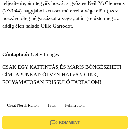
teljesítenie, ám tegyük hozzá, a győztes Neil McClements
(2:33:44) nagyjából kétszáz méterrel a vége előtt (azaz
hozzávetőleg négyszázzal a vége „után”) előzte meg az
addig élen haladó Ollie Garrodot.
Címlapfotó:
Getty Images
CSAK EGY KATTINTÁS,
ÉS MÁRIS BÖNGÉSZHETI
CÍMLAPUNKAT: ÖTVEN-HATVAN CIKK,
FOLYAMATOSAN FRISSÜLŐ TARTALOM!
Great North Runon
futás
Félmaratoni
0 KOMMENT