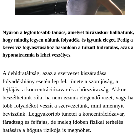
Nyáron a legfontosabb tanács, amelyet túrázáskor hallhatunk,
hogy mindig legyen nálunk folyadék, és igyunk eleget. Pedig a
kevés víz fogyasztásához hasonlóan a túlzott hidratálás, azaz a
hyponatraemia is lehet veszélyes.
A dehidratáltság, azaz a szervezet kiszáradása
folyadékhiány esetén lép fel, tünete a szomjúság, a
fejfájás, a koncentrációzavar és a bőrszárazság. Akkor
beszélhetünk róla, ha nem iszunk elegendő vizet, vagy ha
több folyadékot veszít a szervezetünk, mint amennyit
beviszünk. Leggyakoribb tünetei a koncentrációzavar,
fáradtság és fejfájás, de meleg időben fizikai terhelés
hatására a hőguta rizikója is megnőhet.