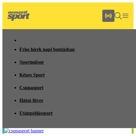
Friss hírek napi bontásban
Sportműsor
Képes Sport
Csupasport
Hátsó füves
Utánpótlássport