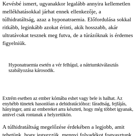
Kevésbé ismert, ugyanakkor legalább annyira kellemetlen
mellékhatásokkal járhat ennek ellenkezője, a
túlhidratáltság, azaz a hyponatraemia. Előfordulása sokkal
ritkább, leginkább azokat érinti, akik hosszabb, akár
ultratávokat tesznek meg futva, de a túrázóknak is érdemes
figyelniük.
Hyponatraemia esetén a vér felhígul, a nátriumkiválasztás
szabályozása károsodik.
Extrém esetben az ember kómába eshet vagy bele is halhat. Az
enyhébb tünetek hasonlóan a dehidratációhoz: fáradtság, fejfájás,
hányinger, ami az embereket arra készteti, hogy még többet igyanak,
amivel csak rontanak a helyzetükön.
A túlhidratáltság megelőzése érdekében a legjobb, amit
tehetünk, hogy jegyezzük, mennyi folyadékot fogyasztunk.