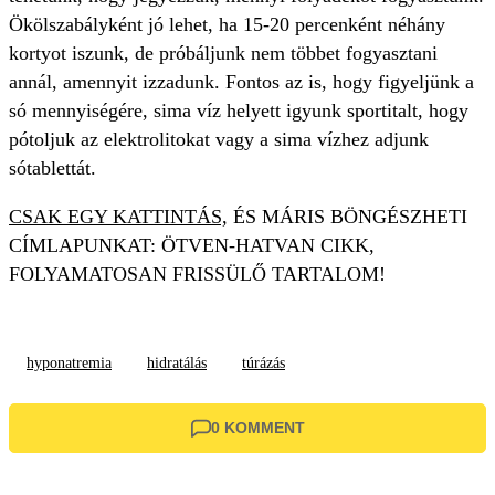
Ökölszabályként jó lehet, ha 15-20 percenként néhány
kortyot iszunk, de próbáljunk nem többet fogyasztani
annál, amennyit izzadunk. Fontos az is, hogy figyeljünk a
só mennyiségére, sima víz helyett igyunk sportitalt, hogy
pótoljuk az elektrolitokat vagy a sima vízhez adjunk
sótablettát.
CSAK EGY KATTINTÁS,
ÉS MÁRIS BÖNGÉSZHETI
CÍMLAPUNKAT: ÖTVEN-HATVAN CIKK,
FOLYAMATOSAN FRISSÜLŐ TARTALOM!
hyponatremia
hidratálás
túrázás
0 KOMMENT