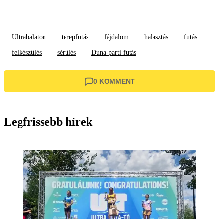
Ultrabalaton
terepfutás
fájdalom
halasztás
futás
felkészülés
sérülés
Duna-parti futás
0 KOMMENT
Legfrissebb hírek