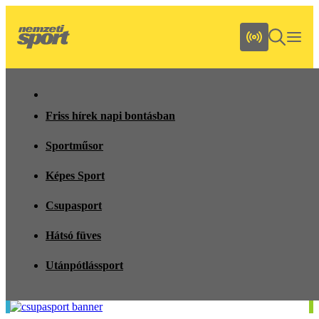
Friss hírek napi bontásban
Sportműsor
Képes Sport
Csupasport
Hátsó füves
Utánpótlássport