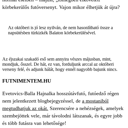
körbekerülős futóversenyt. Vajon mikor élhetjük át újra?
Az októberi is jó lesz nyilván, de nem hasonlítható össze a
napsütésben türkizkék Balaton körbekerülésével.
Az éjszakai szakadó eső sem annyira vészes májusban, mint,
mondjuk, ősszel. De hát, ez van, forduljunk arccal az októberi
verseny felé, és adjunk hálát, hogy ennél nagyobb bajunk nincs.
FUTNIMENTEM.HU
Evetovics-Balla Hajnalka hosszútávfutó, futóedző régen
nem jelentkezett blogbejegyzéssel, de
a mostaniból
megtudhatjuk az okát.
Szerencsére a nehézségek, amelyek
szembejöttek vele, már távolodni látszanak, és egyre jobb
és több futásra van lehetősége!