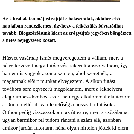
Az Ultrabalaton májusi rajtját elhalasztották, október első
napjaiban rendezik meg, úgyhogy a felkészülés folytatódhat
tovább. Blogszörfösünk kicsit az erőgyűjtés jegyében böngészett
a netes bejegyzések között.
Húsvét vasárnap ismét megveregettem a vállam, mert a
hétre tervezett négy futóedzést sikerült abszolválnom, így
ha nem is vagyok azon a szinten, ahol szeretnék, a
magamnak előírt munkát elvégeztem. A síkon futást
továbbra sem egyszerű megoldanom, mert a lakhelyem
elég dimbes-dombos, ezért heti egy alkalommal elautózom
a Duna mellé, itt van lehetőség a hosszabb futásokra.
Otthon pedig visszaszoktam az úttestre, mert a csősálamat
ugyan bármikor fel tudom rántani a szám elé, azonban
amikor járdán futottam, néha olyan hirtelen jöttek ki elém