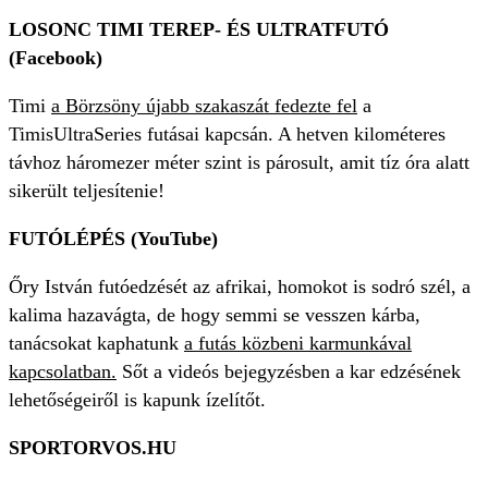
LOSONC TIMI TEREP- ÉS ULTRATFUTÓ
(Facebook)
Timi
a Börzsöny újabb szakaszát fedezte fel
a
TimisUltraSeries futásai kapcsán. A hetven kilométeres
távhoz háromezer méter szint is párosult, amit tíz óra alatt
sikerült teljesítenie!
FUTÓLÉPÉS (YouTube)
Őry István futóedzését az afrikai, homokot is sodró szél, a
kalima hazavágta, de hogy semmi se vesszen kárba,
tanácsokat kaphatunk
a futás közbeni karmunkával
kapcsolatban.
Sőt a videós bejegyzésben a kar edzésének
lehetőségeiről is kapunk ízelítőt.
SPORTORVOS.HU