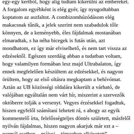
egy-egy kertből, hogy alig tudtam kikerülni az embereket.
A forgalom egyébként is elég gyér, így nyugodtabban
koptatom az aszfaltot. A combizomhúzódásom elég
makacsnak tűnik, a jelek szerint nem szabadulok tőle
könnyen, de a keményebb, éles fájdalmak mostanában
elmaradtak, s ha néha bicegek is futás után, azt
mondhatom, ez így már elviselhető, és nem tart vissza az
edzésektől. Egészen szerdáig abban a tudatban voltam,
hogy valamilyen formában lesz majd Ultrabalaton, így
ennek megfelelően készültem az edzésekkel, és nagyon
örültem, hogy az első oltásra megkaptam a behívómat.
Aztán az UB közösségi oldalára kikerült a várható, de
valójában egyáltalán nem várt hír, miszerint a szervezők
októberre tolják a versenyt. Vegyes érzésekkel fogadtuk,
hiszen egyfelől számítani lehetett rá, s ahogy az egyik
kommentelő írta, felelősségteljes döntés született, másfelől
nyilván fájdalmas, hiszen nagyon akarjuk már ezt a –
normál esetben – májusi, „tömegben elkövetett”