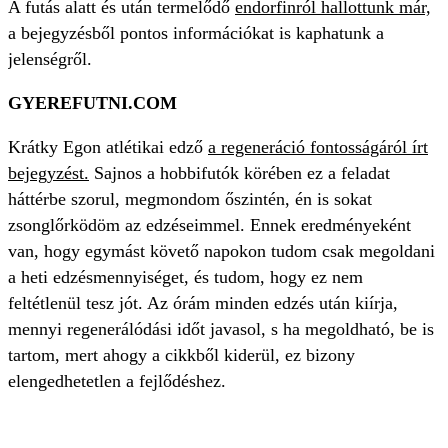
A futás alatt és után termelődő
endorfinról hallottunk már,
a bejegyzésből pontos információkat is kaphatunk a
jelenségről.
GYEREFUTNI.COM
Krátky Egon atlétikai edző
a regeneráció fontosságáról írt
bejegyzést.
Sajnos a hobbifutók körében ez a feladat
háttérbe szorul, megmondom őszintén, én is sokat
zsonglőrködöm az edzéseimmel. Ennek eredményeként
van, hogy egymást követő napokon tudom csak megoldani
a heti edzésmennyiséget, és tudom, hogy ez nem
feltétlenül tesz jót. Az órám minden edzés után kiírja,
mennyi regenerálódási időt javasol, s ha megoldható, be is
tartom, mert ahogy a cikkből kiderül, ez bizony
elengedhetetlen a fejlődéshez.