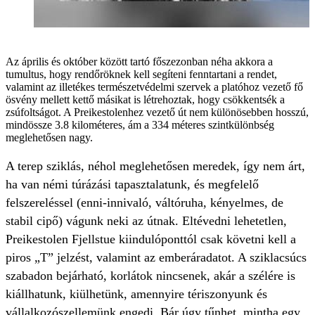
Az április és október között tartó főszezonban néha akkora a
tumultus, hogy rendőröknek kell segíteni fenntartani a rendet,
valamint az illetékes természetvédelmi szervek a platóhoz vezető fő
ösvény mellett kettő másikat is létrehoztak, hogy csökkentsék a
zsúfoltságot. A Preikestolenhez vezető út nem különösebben hosszú,
mindössze 3.8 kilométeres, ám a 334 méteres szintkülönbség
meglehetősen nagy.
A terep sziklás, néhol meglehetősen meredek, így nem árt,
ha van némi túrázási tapasztalatunk, és megfelelő
felszereléssel (enni-innivaló, váltóruha, kényelmes, de
stabil cipő) vágunk neki az útnak. Eltévedni lehetetlen,
Preikestolen Fjellstue kiindulóponttól csak követni kell a
piros „T” jelzést, valamint az emberáradatot. A sziklacsúcs
szabadon bejárható, korlátok nincsenek, akár a szélére is
kiállhatunk, kiülhetünk, amennyire tériszonyunk és
vállalkozószellemünk engedi. Bár úgy tűnhet, mintha egy