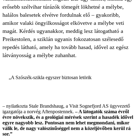
erősebb szélvihar túrázók tömegét lökhetné a mélybe,
halálos balesetek elvétve fordulnak elő – gyakoribb,
amikor valaki öngyilkosságot elkövetve a mélybe veti
magát. Kérdés ugyanakkor, meddig lesz látogatható a
Preikestolen, a sziklán ugyanis fokozatosan szélesedő
repedés látható, amely ha tovább hasad, idővel az egész
látványosság a mélybe zuhanhat.
„A Szószék-szikla egyszer biztosan letörik
– nyilatkozta Stale Brandshaug, a Visit Sognefjord AS ügyvezető
igazgatója a norvég Aftenpostennek.
– A látogatók száma évről
évre növekszik, és a geológiai mérések szerint a hasadék idővel
egyre nagyobb lesz. Pontosan nem lehet megmondani, mikor
válik le, de nagy valószínűséggel nem a közeljövőben kerül rá
sor.”