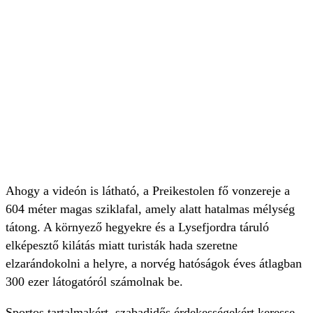
Ahogy a videón is látható, a Preikestolen fő vonzereje a
604 méter magas sziklafal, amely alatt hatalmas mélység
tátong. A környező hegyekre és a Lysefjordra táruló
elképesztő kilátás miatt turisták hada szeretne
elzarándokolni a helyre, a norvég hatóságok éves átlagban
300 ezer látogatóról számolnak be.
Sportos tartalmakért, szabadidős érdekességekért keresse