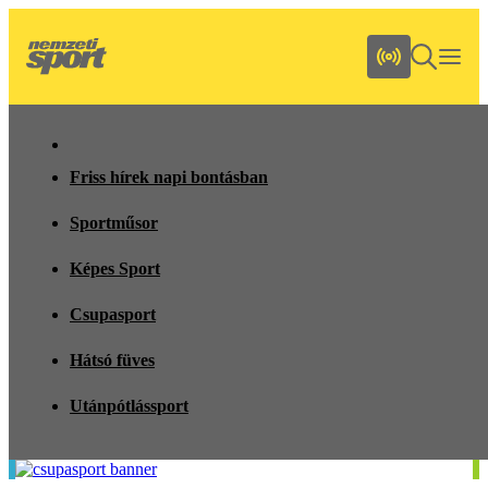
Friss hírek napi bontásban
Sportműsor
Képes Sport
Csupasport
Hátsó füves
Utánpótlássport