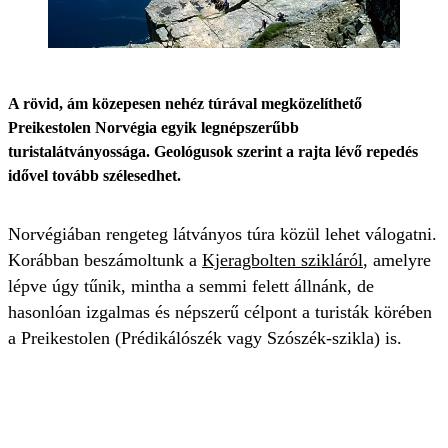
A rövid, ám közepesen nehéz túrával megközelíthető
Preikestolen Norvégia egyik legnépszerűbb
turistalátványossága. Geológusok szerint a rajta lévő repedés
idővel tovább szélesedhet.
Norvégiában rengeteg látványos túra közül lehet válogatni.
Korábban beszámoltunk a
Kjeragbolten szikláról
, amelyre
lépve úgy tűnik, mintha a semmi felett állnánk, de
hasonlóan izgalmas és népszerű célpont a turisták körében
a Preikestolen (Prédikálószék vagy Szószék-szikla) is.