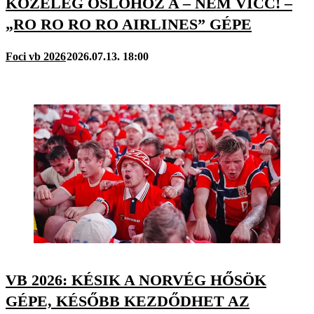
KÖZELEG OSLÓHOZ A – NEM VICC! –
„RO RO RO RO AIRLINES” GÉPE
Foci vb 2026
2026.07.13. 18:00
VB 2026: KÉSIK A NORVÉG HŐSÖK
GÉPE, KÉSŐBB KEZDŐDHET AZ