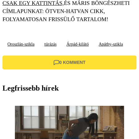
CSAK EGY KATTINTÁS,
ÉS MÁRIS BÖNGÉSZHETI
CÍMLAPUNKAT: ÖTVEN-HATVAN CIKK,
FOLYAMATOSAN FRISSÜLŐ TARTALOM!
Oroszlán-szikla
túrázás
Árpád-kilátó
Apáthy-szikla
0 KOMMENT
Legfrissebb hírek