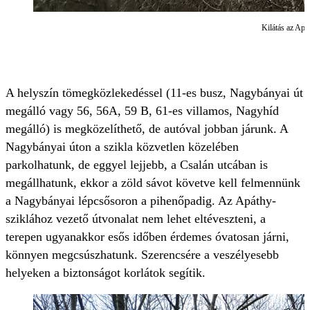
Kilátás az Apá
A helyszín tömegközlekedéssel (11-es busz, Nagybányai út
megálló vagy 56, 56A, 59 B, 61-es villamos, Nagyhíd
megálló) is megközelíthető, de autóval jobban járunk. A
Nagybányai úton a szikla közvetlen közelében
parkolhatunk, de eggyel lejjebb, a Csalán utcában is
megállhatunk, ekkor a zöld sávot követve kell felmennünk
a Nagybányai lépcsősoron a pihenőpadig. Az Apáthy-
sziklához vezető útvonalat nem lehet eltéveszteni, a
terepen ugyanakkor esős időben érdemes óvatosan járni,
könnyen megcsúszhatunk. Szerencsére a veszélyesebb
helyeken a biztonságot korlátok segítik.