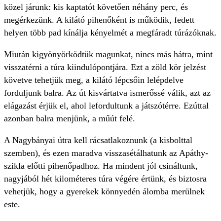
közel járunk: kis kaptatót követően néhány perc, és
megérkezünk. A kilátó pihenőként is működik, fedett
helyen több pad kínálja kényelmét a megfáradt túrázóknak.
Miután kigyönyörködtük magunkat, nincs más hátra, mint
visszatérni a túra kiindulópontjára. Ezt a zöld kör jelzést
követve tehetjük meg, a kilátó lépcsőin lelépdelve
forduljunk balra. Az út kisvártatva ismerőssé válik, azt az
elágazást érjük el, ahol lefordultunk a játszótérre. Ezúttal
azonban balra menjünk, a műút felé.
A Nagybányai útra kell rácsatlakoznunk (a kisbolttal
szemben), és ezen maradva visszasétálhatunk az Apáthy-
szikla előtti pihenőpadhoz. Ha mindent jól csináltunk,
nagyjából hét kilométeres túra végére értünk, és biztosra
vehetjük, hogy a gyerekek könnyedén álomba merülnek
este.