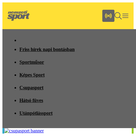
Friss hírek napi bontásban
Sportműsor
Képes Sport
Csupasport
Hátsó füves
Utánpótlássport