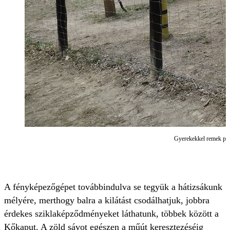
Gyerekekkel remek pihe
A fényképezőgépet továbbindulva se tegyük a hátizsákunk
mélyére, merthogy balra a kilátást csodálhatjuk, jobbra
érdekes sziklaképződményeket láthatunk, többek között a
Kőkaput. A zöld sávot egészen a műút keresztezéséig