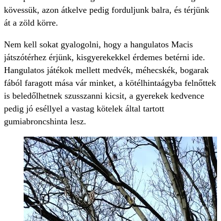
kövessük, azon átkelve pedig forduljunk balra, és térjünk
át a zöld körre.
Nem kell sokat gyalogolni, hogy a hangulatos Macis
játszótérhez érjünk, kisgyerekekkel érdemes betérni ide.
Hangulatos játékok mellett medvék, méhecskék, bogarak
fából faragott mása vár minket, a kötélhintaágyba felnőttek
is beledőlhetnek szusszanni kicsit, a gyerekek kedvence
pedig jó eséllyel a vastag kötelek által tartott
gumiabroncshinta lesz.