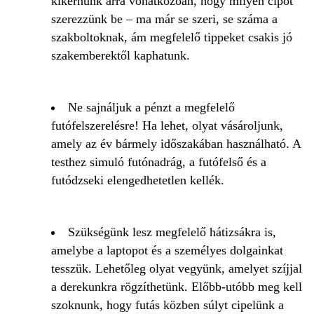
kikérnünk arra vonatkozóan, hogy milyen cipőt
szerezzünk be – ma már se szeri, se száma a
szakboltoknak, ám megfelelő tippeket csakis jó
szakemberektől kaphatunk.
Ne sajnáljuk a pénzt a megfelelő
futófelszerelésre! Ha lehet, olyat vásároljunk,
amely az év bármely időszakában használható. A
testhez simuló futónadrág, a futófelső és a
futódzseki elengedhetetlen kellék.
Szükségünk lesz megfelelő hátizsákra is,
amelybe a laptopot és a személyes dolgainkat
tesszük. Lehetőleg olyat vegyünk, amelyet szíjjal
a derekunkra rögzíthetünk. Előbb-utóbb meg kell
szoknunk, hogy futás közben súlyt cipelünk a