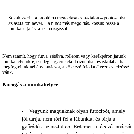
Sokak szerint a probléma megoldása az asztalon – pontosabban
az aszfalton hever. Ha nincs más megoldás, kössük össze a
munkába járást a testmozgással.
Nem számít, hogy futva, sétálva, rolleren vagy kerékpáron járunk
munkahelyünkre, esetleg a gyerekekért óvodában és iskolába, ha
megfogadunk néhány tanácsot, a kötelező feladat élvezetes edzéssé
válik.
Kocogás a munkahelyre
Vegyünk magunknak olyan futócipőt, amely
jól tartja, nem töri fel a lábunkat, és bírja a
gyűrődést az aszfalton! Érdemes futóedző tanácsát