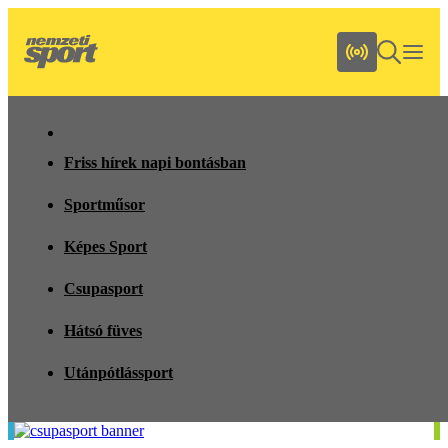
Friss hírek napi bontásban
Sportműsor
Képes Sport
Csupasport
Hátsó füves
Utánpótlássport