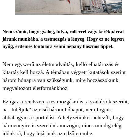
Nem számít, hogy gyalog, futva, rollerrel vagy kerékpárral
járunk munkába, a testmozgás a lényeg. Hogy ez ne legyen
nyűg, érdemes fontolóra venni néhány hasznos tippet.
Nem egyszerű az életmódváltás, kellő elhatározás és
kitartás kell hozzá. A témában végzett kutatások szerint
három hónapra van szükségünk, mire hozzászokunk
megváltozott életformánkhoz.
Ez igaz a rendszeres testmozgásra is, a szakértők szerint,
ha „túléljük” az első három hónapot, nem fogjuk
abbahagyni a sportolást. A helyzetünket nehezíti, hogy
bármennyire is szeretünk mozogni, nincs mindig elég
időnk rá, hogy lejárjunk az edzőterembe.