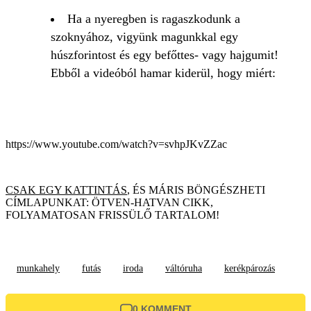
Ha a nyeregben is ragaszkodunk a
szoknyához, vigyünk magunkkal egy
húszforintost és egy befőttes- vagy hajgumit!
Ebből a videóból hamar kiderül, hogy miért:
https://www.youtube.com/watch?v=svhpJKvZZac
CSAK EGY KATTINTÁS
, ÉS MÁRIS BÖNGÉSZHETI
CÍMLAPUNKAT: ÖTVEN-HATVAN CIKK,
FOLYAMATOSAN FRISSÜLŐ TARTALOM!
munkahely
futás
iroda
váltóruha
kerékpározás
0 KOMMENT