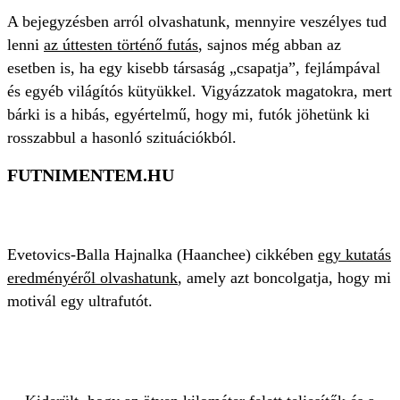
A bejegyzésben arról olvashatunk, mennyire veszélyes tud
lenni
az úttesten történő futás
, sajnos még abban az
esetben is, ha egy kisebb társaság „csapatja”, fejlámpával
és egyéb világítós kütyükkel. Vigyázzatok magatokra, mert
bárki is a hibás, egyértelmű, hogy mi, futók jöhetünk ki
rosszabbul a hasonló szituációkból.
FUTNIMENTEM.HU
Evetovics-Balla Hajnalka (Haanchee) cikkében
egy kutatás
eredményéről olvashatunk
, amely azt boncolgatja, hogy mi
motivál egy ultrafutót.