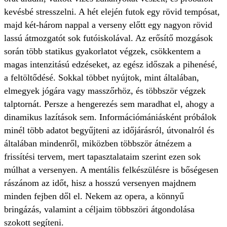
kevésbé stresszelni. A hét elején futok egy rövid tempósat,
majd két-három nappal a verseny előtt egy nagyon rövid
lassú átmozgatót sok futóiskolával. Az erősítő mozgások
során több statikus gyakorlatot végzek, csökkentem a
magas intenzitású edzéseket, az egész időszak a pihenésé,
a feltöltődésé. Sokkal többet nyújtok, mint általában,
elmegyek jógára vagy masszőrhöz, és többször végzek
talptornát. Persze a hengerezés sem maradhat el, ahogy a
dinamikus lazítások sem. Információmániásként próbálok
minél több adatot begyűjteni az időjárásról, útvonalról és
általában mindenről, miközben többször átnézem a
frissítési tervem, mert tapasztalataim szerint ezen sok
múlhat a versenyen. A mentális felkészülésre is bőségesen
rászánom az időt, hisz a hosszú versenyen majdnem
minden fejben dől el. Nekem az opera, a könnyű
bringázás, valamint a céljaim többszöri átgondolása
szokott segíteni.