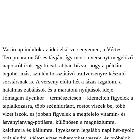
Vasárnap indulok az idei első versenyemen, a Vértes
Terepmaraton 50-es távján, így most a versenyt megelőző
napokról írok egy kicsit, abban bízva, hogy a példám
bejöhet más, szintén hosszútávú trailversenyre készülő
sorstársnak is. A verseny előtti hét a lázas izgalom, a
hatalmas zabálások és a maratoni nyújtások ideje.
Jómagam ilyenkor – természetesen – kiemelten figyelek a
táplálkozásra, több szénhidrátot, rostot viszek be, több
vizet iszok, és jobban figyelek a megfelelő vitamin- és
ásványianyag-pótlásra, különösen a magnéziumra,
kalciumra és káliumra. Igyekszem legalább napi hét-nyolc
órát aludni, váltott vizes zuhanyokat veszek, és próbálok