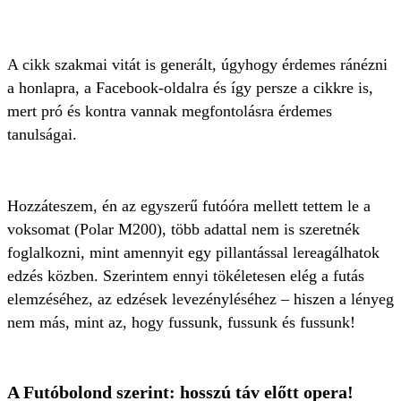
A cikk szakmai vitát is generált, úgyhogy érdemes ránézni
a honlapra, a Facebook-oldalra és így persze a cikkre is,
mert pró és kontra vannak megfontolásra érdemes
tanulságai.
Hozzáteszem, én az egyszerű futóóra mellett tettem le a
voksomat (Polar M200), több adattal nem is szeretnék
foglalkozni, mint amennyit egy pillantással lereagálhatok
edzés közben. Szerintem ennyi tökéletesen elég a futás
elemzéséhez, az edzések levezényléséhez – hiszen a lényeg
nem más, mint az, hogy fussunk, fussunk és fussunk!
A Futóbolond szerint: hosszú táv előtt opera!