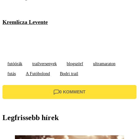
Kremlicza Levente
futóórák
trailversenyek
blogszörf
ultramaraton
futás
A Futóbolond
Bodri trail
0 KOMMENT
Legfrissebb hírek