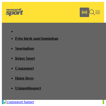
Friss hírek napi bontásban
Sportműsor
Képes Sport
Csupasport
Hátsó füves
Utánpótlássport