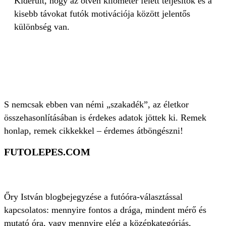
Kiderült, hogy az ötven kilométer felett teljesítők és a
kisebb távokat futók motivációja között jelentős
különbség van.
S nemcsak ebben van némi „szakadék”, az életkor
összehasonlításában is érdekes adatok jöttek ki. Remek
honlap, remek cikkekkel – érdemes átböngészni!
FUTOLEPES.COM
Őry István blogbejegyzése a futóóra-választással
kapcsolatos: mennyire fontos a drága, mindent mérő és
mutató óra, vagy mennyire elég a középkategóriás,