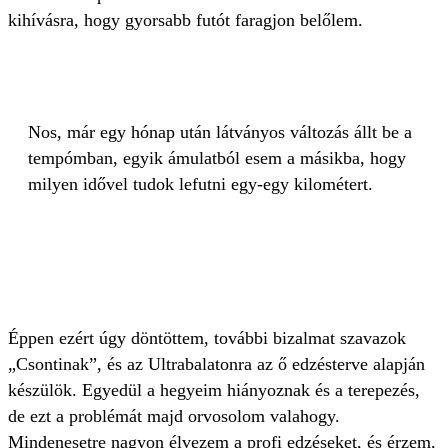
kihívásra, hogy gyorsabb futót faragjon belőlem.
Nos, már egy hónap után látványos változás állt be a
tempómban, egyik ámulatból esem a másikba, hogy
milyen idővel tudok lefutni egy-egy kilométert.
Éppen ezért úgy döntöttem, további bizalmat szavazok
„Csontinak”, és az Ultrabalatonra az ő edzésterve alapján
készülök. Egyedül a hegyeim hiányoznak és a terepezés,
de ezt a problémát majd orvosolom valahogy.
Mindenesetre nagyon élvezem a profi edzéseket, és érzem,