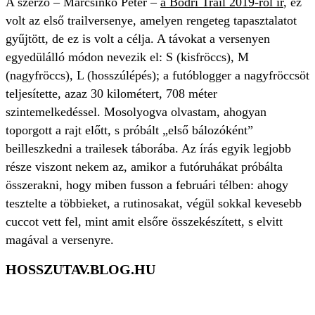
A szerző – Marcsinkó Péter –
a Bodri Trail 2019-ről ír
, ez
volt az első trailversenye, amelyen rengeteg tapasztalatot
gyűjtött, de ez is volt a célja. A távokat a versenyen
egyedülálló módon nevezik el: S (kisfröccs), M
(nagyfröccs), L (hosszúlépés); a futóblogger a nagyfröccsöt
teljesítette, azaz 30 kilométert, 708 méter
szintemelkedéssel. Mosolyogva olvastam, ahogyan
toporgott a rajt előtt, s próbált „első bálozóként”
beilleszkedni a trailesek táborába. Az írás egyik legjobb
része viszont nekem az, amikor a futóruhákat próbálta
összerakni, hogy miben fusson a februári télben: ahogy
tesztelte a többieket, a rutinosakat, végül sokkal kevesebb
cuccot vett fel, mint amit elsőre összekészített, s elvitt
magával a versenyre.
HOSSZUTAV.BLOG.HU