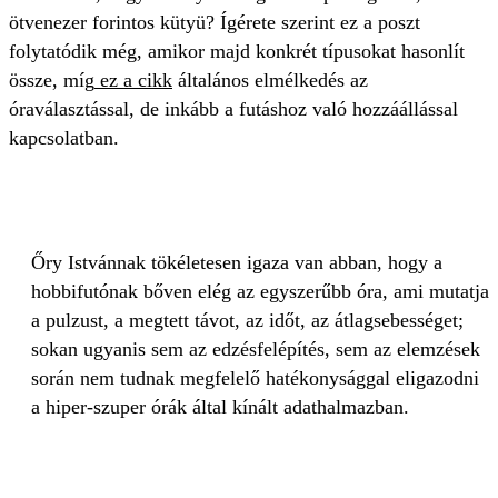
ötvenezer forintos kütyü? Ígérete szerint ez a poszt
folytatódik még, amikor majd konkrét típusokat hasonlít
össze, míg
ez a cikk
általános elmélkedés az
óraválasztással, de inkább a futáshoz való hozzáállással
kapcsolatban.
Őry Istvánnak tökéletesen igaza van abban, hogy a
hobbifutónak bőven elég az egyszerűbb óra, ami mutatja
a pulzust, a megtett távot, az időt, az átlagsebességet;
sokan ugyanis sem az edzésfelépítés, sem az elemzések
során nem tudnak megfelelő hatékonysággal eligazodni
a hiper-szuper órák által kínált adathalmazban.