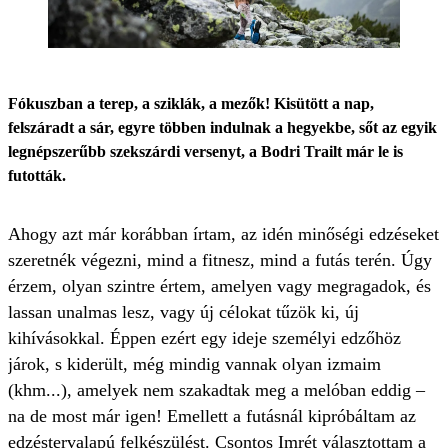
Fókuszban a terep, a sziklák, a mezők! Kisütött a nap,
felszáradt a sár, egyre többen indulnak a hegyekbe, sőt az egyik
legnépszerűbb szekszárdi versenyt, a Bodri Trailt már le is
futották.
Ahogy azt már korábban írtam, az idén minőségi edzéseket
szeretnék végezni, mind a fitnesz, mind a futás terén. Úgy
érzem, olyan szintre értem, amelyen vagy megragadok, és
lassan unalmas lesz, vagy új célokat tűzök ki, új
kihívásokkal. Éppen ezért egy ideje személyi edzőhöz
járok, s kiderült, még mindig vannak olyan izmaim
(khm...), amelyek nem szakadtak meg a melóban eddig –
na de most már igen! Emellett a futásnál kipróbáltam az
edzéstervalapú felkészülést. Csontos Imrét választottam a