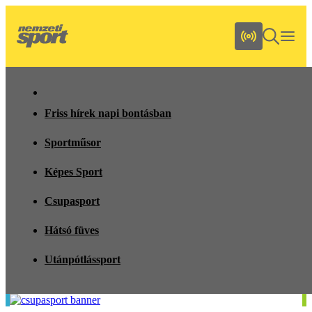
Friss hírek napi bontásban
Sportműsor
Képes Sport
Csupasport
Hátsó füves
Utánpótlássport