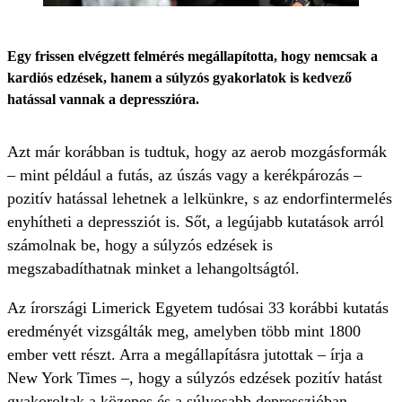
Egy frissen elvégzett felmérés megállapította, hogy nemcsak a
kardiós edzések, hanem a súlyzós gyakorlatok is kedvező
hatással vannak a depresszióra.
Azt már korábban is tudtuk, hogy az aerob mozgásformák
– mint például a futás, az úszás vagy a kerékpározás –
pozitív hatással lehetnek a lelkünkre, s az endorfintermelés
enyhítheti a depressziót is. Sőt, a legújabb kutatások arról
számolnak be, hogy a súlyzós edzések is
megszabadíthatnak minket a lehangoltságtól.
Az írországi Limerick Egyetem tudósai 33 korábbi kutatás
eredményét vizsgálták meg, amelyben több mint 1800
ember vett részt. Arra a megállapításra jutottak – írja a
New York Times –, hogy a súlyzós edzések pozitív hatást
gyakoroltak a közepes és a súlyosabb depresszióban