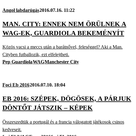
Angol labdarúgás
2016.07.16. 11:22
MAN. CITY: ENNEK NEM ÖRÜLNEK A
WAG-EK, GUARDIOLA BEKEMÉNYÍT
Közös vacsi a meccs után a barátnővel, feleséggel? Aki a Man.
Cityben futballozik, ezt elfelejtheti.
Pep Guardiola
WAG
Manchester City
Foci Eb 2016
2016.07.10. 18:04
EB 2016: SZÉPEK, DÖGÖSEK, A PÁRJUK
DÖNTŐT JÁTSZIK – KÉPEK
Összeszedtük a portugál és a francia válogatott játékosok csinos
kedveseit.