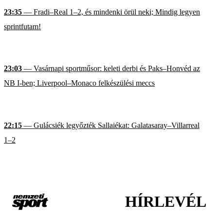
23:35
— Fradi–Real 1–2, és mindenki örül neki; Mindig legyen
sprintfutam!
23:03
— Vasárnapi sportműsor: keleti derbi és Paks–Honvéd az
NB I-ben; Liverpool–Monaco felkészülési meccs
22:15
— Gulácsiék legyőzték Sallaiékat: Galatasaray–Villarreal
1–2
HÍRLEVÉL