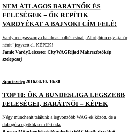
NEM ÁTLAGOS BARÁTNŐK ÉS
FELESÉGEK – ŐK REPÍTIK
VARDYÉKAT A BAJNOKI CÍM FELÉ!
Vardy menyasszonya hatalmas balhét csinált, Albrighton egy „tanár
nénit” jegyzett el. KÉPEK!
Jamie Vardy
Leicester City
WAG
Rijad Mahrez
fotó
kép
szelepcsaj
Sportszelep
2016.04.10. 16:30
TOP 10: ŐK A BUNDESLIGA LEGSZEBB
FELESÉGEI, BARÁTNŐI – KÉPEK
Négy münchenit találunk a legvonzóbb WAG-ek között, de a
dobogóra egyikük sem fért oda.
Bayern München
feleség
Bundesliga
WAG
Hertha
barátnő