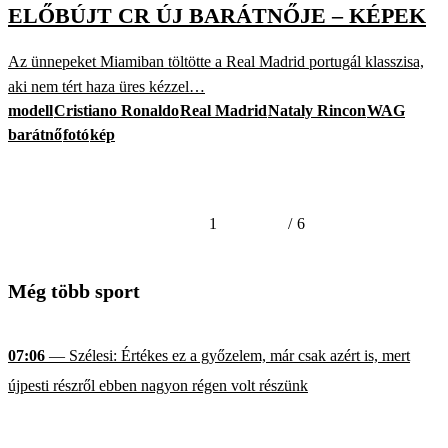
ELŐBÚJT CR ÚJ BARÁTNŐJE – KÉPEK
Az ünnepeket Miamiban töltötte a Real Madrid portugál klasszisa,
aki nem tért haza üres kézzel…
modell
Cristiano Ronaldo
Real Madrid
Nataly Rincon
WAG
barátnő
fotó
kép
1
/
6
Még több sport
07:06
— Szélesi: Értékes ez a győzelem, már csak azért is, mert
újpesti részről ebben nagyon régen volt részünk