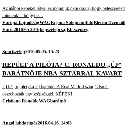
Az alábbi képeket látva, ez mondjuk nem csoda, hogy beleszeretett
mindenki a hölgybe…
Európa-bajnokság
WAG
Erjona Sulejmani
fotó
Blerim Dzemaili
Euro 2016
Eb 2016
kép
szelepcsaj
Eb-szépség
Sportszelep
2016.05.05. 15:23
REPÜLT A PILÓTA? C. RONALDO „ÚJ”
BARÁTNŐJE NBA-SZTÁRRAL KAVART
Új hét, új pletyka, új barátnő. A Real Madrid sztárját ismét
összehozták egy szépséggel. KÉPEK!
Cristiano Ronaldo
WAG
barátnő
Angol labdarúgás
2016.04.16. 14:08