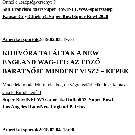
Önnél a „szépségversenyt”?
San Francisco 49ers
Super Bowl
NFL
WAG
sportszelep
Kansas City Chiefs
54. Super Bowl
Super Bowl 2020
Amerikai sportok
2019.02.03. 19:01
KIHÍVÓRA TALÁLTAK A NEW
ENGLAND WAG-JEI: AZ EDZŐ
BARÁTNŐJE MINDENT VISZ? – KÉPEK
Modellek, modellek mindenhol, de végre valódi ellenfelet kaptak
Gisele Bündchenék!
Super Bowl
NFL
WAG
amerikai futball
53. Super Bowl
Los Angeles Rams
New England Patriots
Amerikai sportok
2018.02.04. 18:00