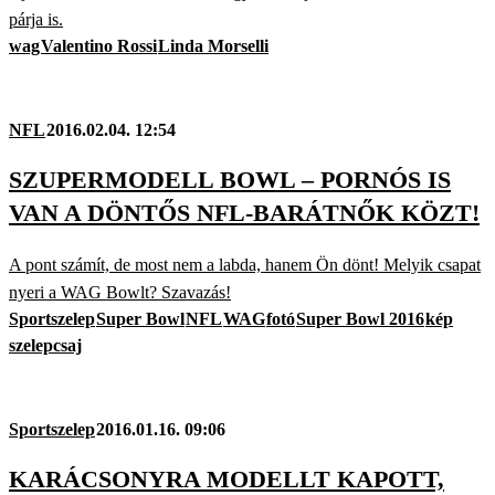
párja is.
wag
Valentino Rossi
Linda Morselli
NFL
2016.02.04. 12:54
SZUPERMODELL BOWL – PORNÓS IS
VAN A DÖNTŐS NFL-BARÁTNŐK KÖZT!
A pont számít, de most nem a labda, hanem Ön dönt! Melyik csapat
nyeri a WAG Bowlt? Szavazás!
Sportszelep
Super Bowl
NFL
WAG
fotó
Super Bowl 2016
kép
szelepcsaj
Sportszelep
2016.01.16. 09:06
KARÁCSONYRA MODELLT KAPOTT,