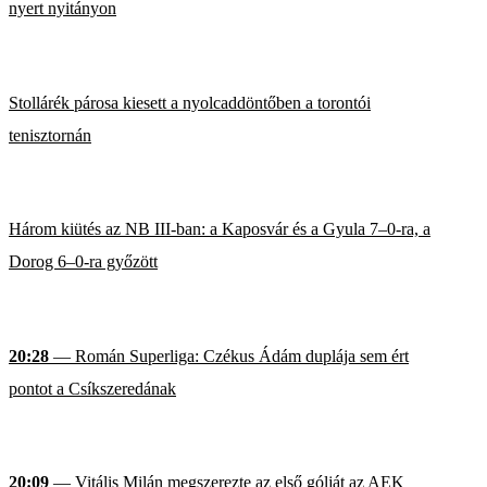
nyert nyitányon
Stollárék párosa kiesett a nyolcaddöntőben a torontói
tenisztornán
Három kiütés az NB III-ban: a Kaposvár és a Gyula 7–0-ra, a
Dorog 6–0-ra győzött
20:28
— Román Superliga: Czékus Ádám duplája sem ért
pontot a Csíkszeredának
20:09
— Vitális Milán megszerezte az első gólját az AEK