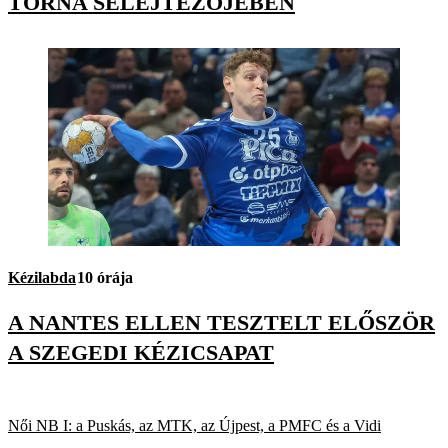
TORNA SELEJTEZŐJÉBEN
Kézilabda
10 órája
A NANTES ELLEN TESZTELT ELŐSZÖR
A SZEGEDI KÉZICSAPAT
Női NB I: a Puskás, az MTK, az Újpest, a PMFC és a Vidi