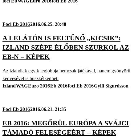
foci Eb
WAG
Euro 2016
foci Eb 2016
Foci Eb 2016
2016.06.25. 20:48
A LELÁTÓN IS FELTŰNŐ „KICSIK”:
IZLAND SZÉPE ÉLŐBEN SZURKOL AZ
EB-N – KÉPEK
Az izlandiak egyik legjobbja nemcsak játékával, hanem gyönyörű
kedvesével is büszkélkedhet.
Izland
WAG
Euro 2016
Eb 2016
foci Eb 2016
Gylfi Sigurdsson
Foci Eb 2016
2016.06.21. 21:35
EB 2016: MEGŐRÜL EURÓPA A SVÁJCI
TÁMADÓ FELESÉGÉÉRT – KÉPEK