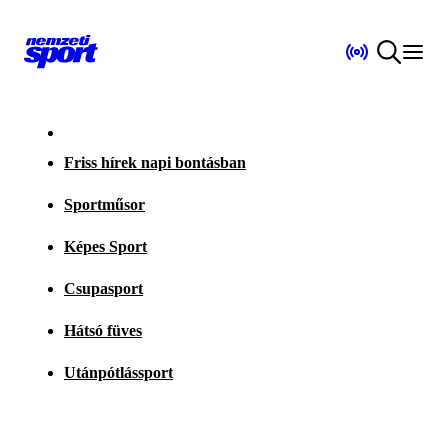
Friss hírek napi bontásban
Sportműsor
Képes Sport
Csupasport
Hátsó füves
Utánpótlássport