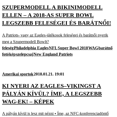
SZUPERMODELL A BIKINIMODELL
ELLEN – A 2018-AS SUPER BOWL
LEGSZEBB FELESÉGEI ÉS BARÁTNŐI!
A Patriots- vagy az Eagles-játékosok feleségei és barátnői nyerik
meg a Szupermodell Bowlt?
feleség
Philadelphia Eagles
NFL
Super Bowl 2018
WAG
barátnő
fotó
kép
szelepcsaj
New England Patriots
Amerikai sportok
2018.01.21. 19:01
KI NYERI AZ EAGLES–VIKINGST A
PÁLYÁN KÍVÜL? ÍME, A LEGSZEBB
WAG-EK! – KÉPEK
A pályán kívül is lesz mit nézni • Íme, az NFC-konferenciadöntő