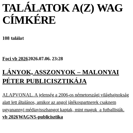
TALÁLATOK A(Z)
WAG
CÍMKÉRE
108 találat
Foci vb 2026
2026.07.06. 23:28
LÁNYOK, ASSZONYOK – MALONYAI
PÉTER PUBLICISZTIKÁJA
ALAPVONAL. A jelenség a 2006-os németországi világbajnokság
alatt lett általános, amikor az angol játékospartnerek csaknem
ugyanannyi médiavisszhangot kaptak, mint maguk a futballisták.
vb 2026
WAG
NS-publicisztika