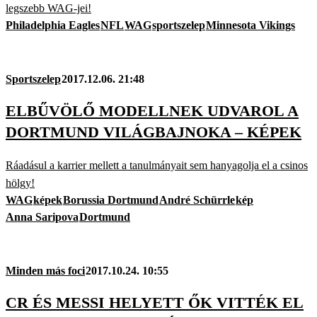
legszebb WAG-jei!
Philadelphia Eagles
NFL
WAG
sportszelep
Minnesota Vikings
Sportszelep
2017.12.06. 21:48
ELBŰVÖLŐ MODELLNEK UDVAROL A
DORTMUND VILÁGBAJNOKA – KÉPEK
Ráadásul a karrier mellett a tanulmányait sem hanyagolja el a csinos
hölgy!
WAG
képek
Borussia Dortmund
André Schürrle
kép
Anna Saripova
Dortmund
Minden más foci
2017.10.24. 10:55
CR ÉS MESSI HELYETT ŐK VITTÉK EL