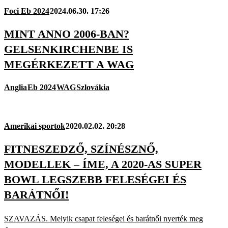
Foci Eb 2024
2024.06.30. 17:26
MINT ANNO 2006-BAN?
GELSENKIRCHENBE IS
MEGÉRKEZETT A WAG
Anglia
Eb 2024
WAG
Szlovákia
Amerikai sportok
2020.02.02. 20:28
FITNESZEDZŐ, SZÍNÉSZNŐ,
MODELLEK – ÍME, A 2020-AS SUPER
BOWL LEGSZEBB FELESÉGEI ÉS
BARÁTNŐI!
SZAVAZÁS. Melyik csapat feleségei és barátnői nyerték meg