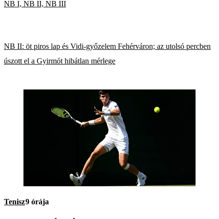
NB I, NB II, NB III
NB II: öt piros lap és Vidi-győzelem Fehérváron; az utolsó percben
úszott el a Gyirmót hibátlan mérlege
Tenisz
9 órája