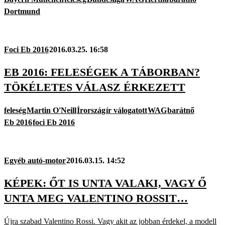
Dortmund
Foci Eb 2016
2016.03.25. 16:58
EB 2016: FELESÉGEK A TÁBORBAN?
TÖKÉLETES VÁLASZ ÉRKEZETT
feleség
Martin O'Neill
Írország
ír válogatott
WAG
barátnő
Eb 2016
foci Eb 2016
Egyéb autó-motor
2016.03.15. 14:52
KÉPEK: ŐT IS UNTA VALAKI, VAGY Ő
UNTA MEG VALENTINO ROSSIT…
Újra szabad Valentino Rossi. Vagy akit az jobban érdekel, a modell