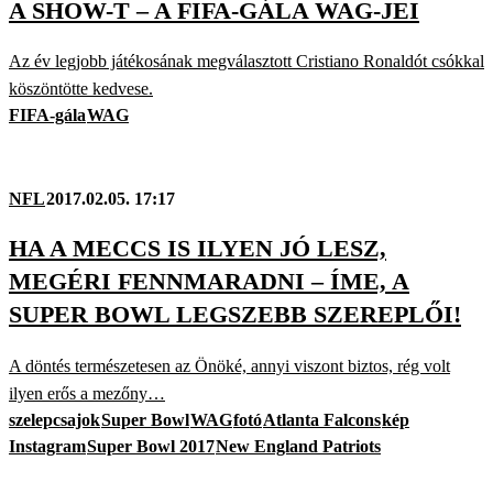
A SHOW-T – A FIFA-GÁLA WAG-JEI
Az év legjobb játékosának megválasztott Cristiano Ronaldót csókkal
köszöntötte kedvese.
FIFA-gála
WAG
NFL
2017.02.05. 17:17
HA A MECCS IS ILYEN JÓ LESZ,
MEGÉRI FENNMARADNI – ÍME, A
SUPER BOWL LEGSZEBB SZEREPLŐI!
A döntés természetesen az Önöké, annyi viszont biztos, rég volt
ilyen erős a mezőny…
szelepcsajok
Super Bowl
WAG
fotó
Atlanta Falcons
kép
Instagram
Super Bowl 2017
New England Patriots