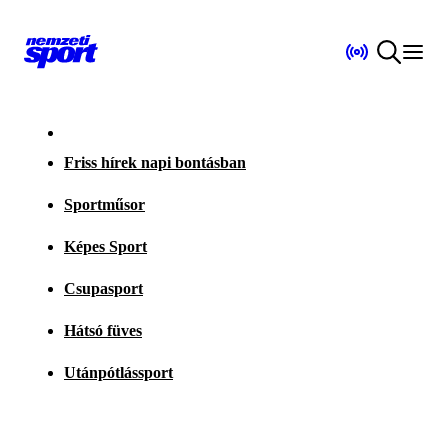
Friss hírek napi bontásban
Sportműsor
Képes Sport
Csupasport
Hátsó füves
Utánpótlássport