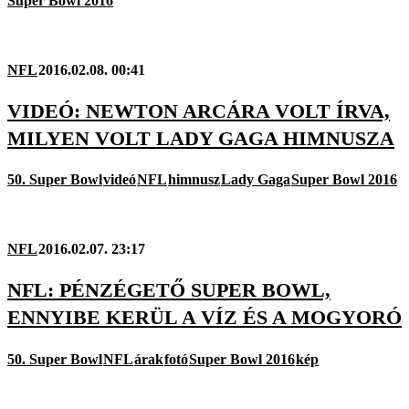
Super Bowl 2016
NFL
2016.02.08. 00:41
VIDEÓ: NEWTON ARCÁRA VOLT ÍRVA,
MILYEN VOLT LADY GAGA HIMNUSZA
50. Super Bowl
videó
NFL
himnusz
Lady Gaga
Super Bowl 2016
NFL
2016.02.07. 23:17
NFL: PÉNZÉGETŐ SUPER BOWL,
ENNYIBE KERÜL A VÍZ ÉS A MOGYORÓ
50. Super Bowl
NFL
árak
fotó
Super Bowl 2016
kép