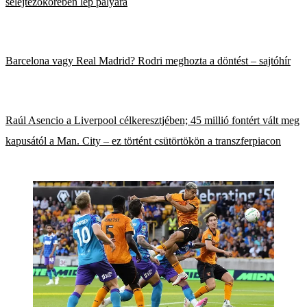
selejtezőkörében lép pályára
Barcelona vagy Real Madrid? Rodri meghozta a döntést – sajtóhír
Raúl Asencio a Liverpool célkeresztjében; 45 millió fontért vált meg
kapusától a Man. City – ez történt csütörtökön a transzferpiacon