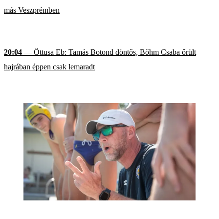
más Veszprémben
20:04
— Öttusa Eb: Tamás Botond döntős, Bőhm Csaba őrült
hajrában éppen csak lemaradt