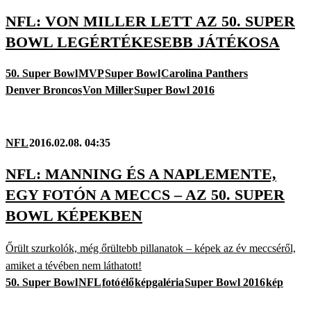
NFL: VON MILLER LETT AZ 50. SUPER
BOWL LEGÉRTÉKESEBB JÁTÉKOSA
50. Super Bowl
MVP
Super Bowl
Carolina Panthers
Denver Broncos
Von Miller
Super Bowl 2016
NFL
2016.02.08. 04:35
NFL: MANNING ÉS A NAPLEMENTE,
EGY FOTÓN A MECCS – AZ 50. SUPER
BOWL KÉPEKBEN
Őrült szurkolók, még őrültebb pillanatok – képek az év meccséről,
amiket a tévében nem láthatott!
50. Super Bowl
NFL
fotó
élő
képgaléria
Super Bowl 2016
kép