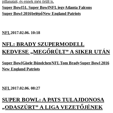
pillanatait, és ennek még örült is.
Super Bowl
51. Super Bowl
NFL
jegy
Atlanta Falcons
Super Bowl 2016
belépő
New England Patriots
NFL
2017.02.06. 10:18
NFL: BRADY SZUPERMODELL
KEDVESE „MEGŐRÜLT” A SIKER UTÁN
Super Bowl
Gisele Bündchen
NFL
Tom Brady
Super Bowl 2016
New England Patriots
NFL
2017.02.06. 08:27
SUPER BOWL: A PATS TULAJDONOSA
„ODASZÚRT” A LIGA VEZETŐJÉNEK