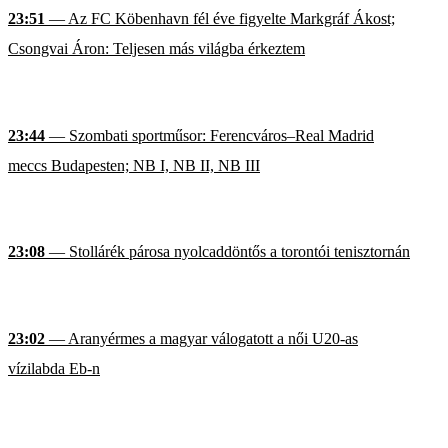
23:51
— Az FC Köbenhavn fél éve figyelte Markgráf Ákost;
Csongvai Áron: Teljesen más világba érkeztem
23:44
— Szombati sportműsor: Ferencváros–Real Madrid
meccs Budapesten; NB I, NB II, NB III
23:08
— Stollárék párosa nyolcaddöntős a torontói tenisztornán
23:02
— Aranyérmes a magyar válogatott a női U20-as
vízilabda Eb-n