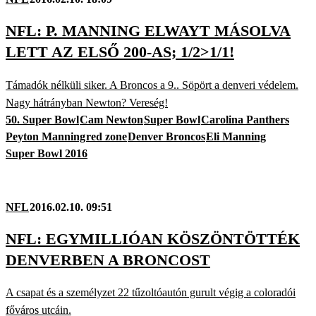
NFL: P. MANNING ELWAYT MÁSOLVA
LETT AZ ELSŐ 200-AS; 1/2>1/1!
Támadók nélküli siker. A Broncos a 9.. Söpört a denveri védelem.
Nagy hátrányban Newton? Vereség!
50. Super Bowl
Cam Newton
Super Bowl
Carolina Panthers
Peyton Manning
red zone
Denver Broncos
Eli Manning
Super Bowl 2016
NFL
2016.02.10. 09:51
NFL: EGYMILLIÓAN KÖSZÖNTÖTTÉK
DENVERBEN A BRONCOST
A csapat és a személyzet 22 tűzoltóautón gurult végig a coloradói
főváros utcáin.