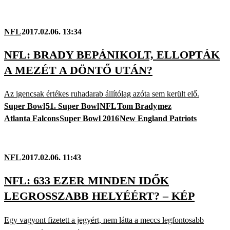
NFL
2017.02.06. 13:34
NFL: BRADY BEPÁNIKOLT, ELLOPTÁK
A MEZÉT A DÖNTŐ UTÁN?
Az igencsak értékes ruhadarab állítólag azóta sem került elő.
Super Bowl
51. Super Bowl
NFL
Tom Brady
mez
Atlanta Falcons
Super Bowl 2016
New England Patriots
NFL
2017.02.06. 11:43
NFL: 633 EZER MINDEN IDŐK
LEGROSSZABB HELYÉÉRT? – KÉP
Egy vagyont fizetett a jegyért, nem látta a meccs legfontosabb