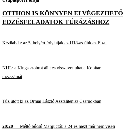
Csupasport
1 órája
OTTHON IS KÖNNYEN ELVÉGEZHETŐ
EDZÉSFELADATOK TÚRÁZÁSHOZ
Kézilabda: az 5. helyért folytatják az U18-as fiúk az Eb-n
NHL: a Kings szobrot állít és visszavonultatja Kopitar
mezszámát
Tűz ütött ki az Ormai László Asztalitenisz Csarnokban
20:20
— Méltó búcsú Marguctól: a 24-es mezt már nem viseli