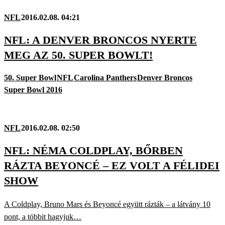
NFL
2016.02.08. 04:21
NFL: A DENVER BRONCOS NYERTE
MEG AZ 50. SUPER BOWLT!
50. Super Bowl
NFL
Carolina Panthers
Denver Broncos
Super Bowl 2016
NFL
2016.02.08. 02:50
NFL: NÉMA COLDPLAY, BŐRBEN
RÁZTA BEYONCÉ – EZ VOLT A FÉLIDEI
SHOW
A Coldplay, Bruno Mars és Beyoncé együtt rázták – a látvány 10
pont, a többit hagyjuk…