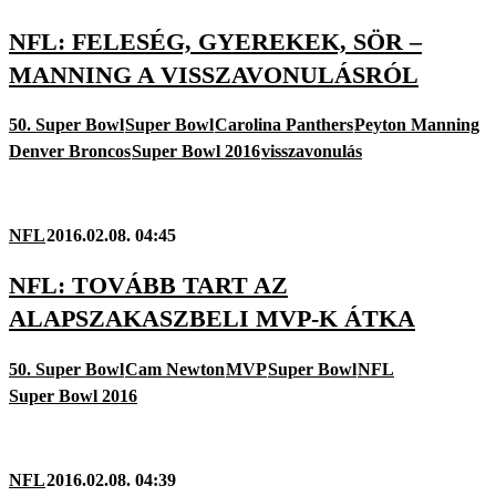
NFL: FELESÉG, GYEREKEK, SÖR –
MANNING A VISSZAVONULÁSRÓL
50. Super Bowl
Super Bowl
Carolina Panthers
Peyton Manning
Denver Broncos
Super Bowl 2016
visszavonulás
NFL
2016.02.08. 04:45
NFL: TOVÁBB TART AZ
ALAPSZAKASZBELI MVP-K ÁTKA
50. Super Bowl
Cam Newton
MVP
Super Bowl
NFL
Super Bowl 2016
NFL
2016.02.08. 04:39