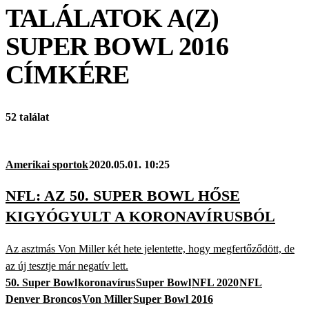
TALÁLATOK A(Z)
SUPER BOWL 2016
CÍMKÉRE
52 találat
Amerikai sportok
2020.05.01. 10:25
NFL: AZ 50. SUPER BOWL HŐSE
KIGYÓGYULT A KORONAVÍRUSBÓL
Az asztmás Von Miller két hete jelentette, hogy megfertőződött, de
az új tesztje már negatív lett.
50. Super Bowl
koronavírus
Super Bowl
NFL 2020
NFL
Denver Broncos
Von Miller
Super Bowl 2016