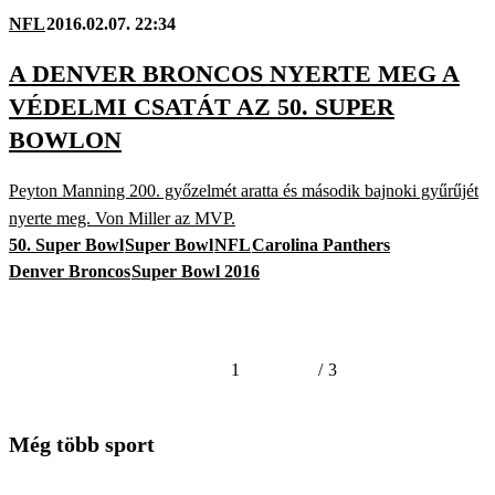
NFL
2016.02.07. 22:34
A DENVER BRONCOS NYERTE MEG A
VÉDELMI CSATÁT AZ 50. SUPER
BOWLON
Peyton Manning 200. győzelmét aratta és második bajnoki gyűrűjét
nyerte meg. Von Miller az MVP.
50. Super Bowl
Super Bowl
NFL
Carolina Panthers
Denver Broncos
Super Bowl 2016
1
/
3
Még több sport