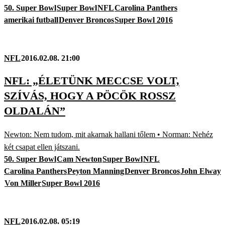
50. Super Bowl
Super Bowl
NFL
Carolina Panthers
amerikai futball
Denver Broncos
Super Bowl 2016
NFL
2016.02.08. 21:00
NFL: „ÉLETÜNK MECCSE VOLT,
SZÍVÁS, HOGY A PÖCÖK ROSSZ
OLDALÁN”
Newton: Nem tudom, mit akarnak hallani tőlem • Norman: Nehéz
két csapat ellen játszani.
50. Super Bowl
Cam Newton
Super Bowl
NFL
Carolina Panthers
Peyton Manning
Denver Broncos
John Elway
Von Miller
Super Bowl 2016
NFL
2016.02.08. 05:19