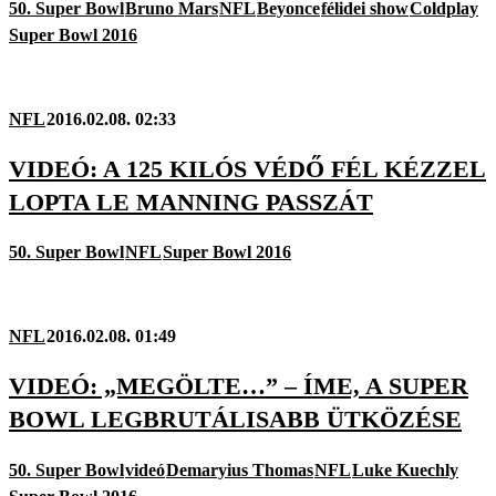
50. Super Bowl
Bruno Mars
NFL
Beyonce
félidei show
Coldplay
Super Bowl 2016
NFL
2016.02.08. 02:33
VIDEÓ: A 125 KILÓS VÉDŐ FÉL KÉZZEL
LOPTA LE MANNING PASSZÁT
50. Super Bowl
NFL
Super Bowl 2016
NFL
2016.02.08. 01:49
VIDEÓ: „MEGÖLTE…” – ÍME, A SUPER
BOWL LEGBRUTÁLISABB ÜTKÖZÉSE
50. Super Bowl
videó
Demaryius Thomas
NFL
Luke Kuechly