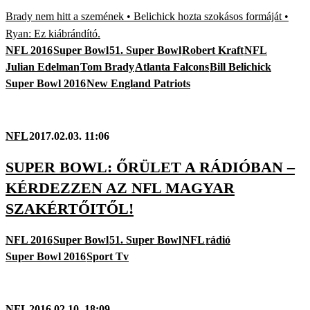
Brady nem hitt a szemének • Belichick hozta szokásos formáját •
Ryan: Ez kiábrándító.
NFL 2016
Super Bowl
51. Super Bowl
Robert Kraft
NFL
Julian Edelman
Tom Brady
Atlanta Falcons
Bill Belichick
Super Bowl 2016
New England Patriots
NFL
2017.02.03. 11:06
SUPER BOWL: ŐRÜLET A RÁDIÓBAN –
KÉRDEZZEN AZ NFL MAGYAR
SZAKÉRTŐITŐL!
NFL 2016
Super Bowl
51. Super Bowl
NFL
rádió
Super Bowl 2016
Sport Tv
NFL
2016.02.10. 18:09