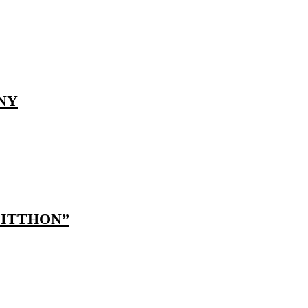
NY
 ITTHON”