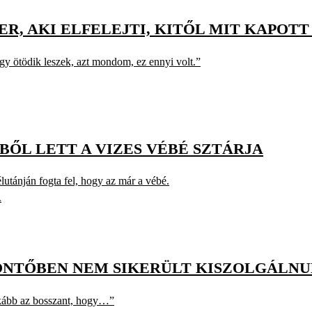
R, AKI ELFELEJTI, KITŐL MIT KAPOTT
y ötödik leszek, azt mondom, ez ennyi volt.”
ŐL LETT A VIZES VÉBÉ SZTÁRJA
lutánján fogta fel, hogy az már a vébé.
A
DÖNTŐBEN NEM SIKERÜLT KISZOLGÁLN
kább az bosszant, hogy…”