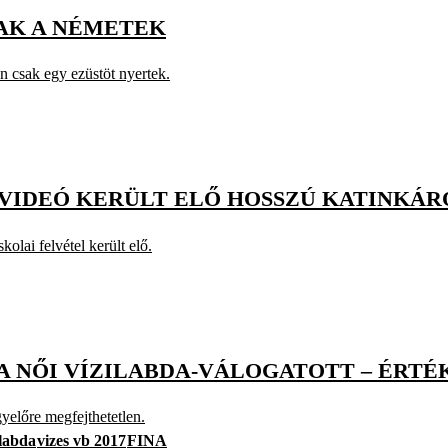
TAK A NÉMETEK
 csak egy ezüstöt nyertek.
 VIDEÓ KERÜLT ELŐ HOSSZÚ KATINKÁR
olai felvétel került elő.
A NŐI VÍZILABDA-VÁLOGATOTT – ÉRTÉ
gyelőre megfejthetetlen.
ilabda
vizes vb 2017
FINA