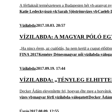
A férfiaknál természetesen a Budapesten hét vb-aranyat ny
Katie Ledecky
úszó-vk
Sarah Sjöström
vizes vb
Caeleb 
Vízilabda
2017.10.03. 20:57
VÍZILABDA: A MAGYAR PÓLÓ E
„Ha nincs érem, az csalódás, ha nem kerül a csapat elődön
FINA 2017
Kemény Dénes
magyar női vízilabda-váloga
Vízilabda
2017.09.19. 17:44
VÍZILABDA: „TÉNYLEG ELHITT
Decker Ádám elevenítette fel, hogyan élte meg a horvátok e
vizes vb
magyar férfi vízilabda-válogatott
Decker Ádá
Úszás
2017.08.09. 12:55