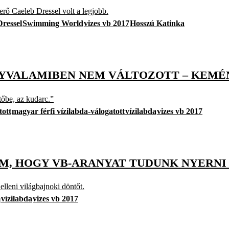
erő Caeleb Dressel volt a legjobb.
Dressel
Swimming World
vizes vb 2017
Hosszú Katinka
GYVALAMIBEN NEM VÁLTOZOTT – KEMÉ
tőbe, az kudarc.”
tott
magyar férfi vízilabda-válogatott
vízilabda
vizes vb 2017
EM, HOGY VB-ARANYAT TUDUNK NYERNI
lleni világbajnoki döntőt.
m
vízilabda
vizes vb 2017