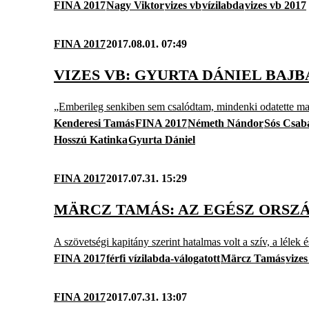
FINA 2017
Nagy Viktor
vizes vb
vízilabda
vizes vb 2017
FINA 2017
2017.08.01. 07:49
VIZES VB: GYURTA DÁNIEL BAJB
„Emberileg senkiben sem csalódtam, mindenki odatette ma
Kenderesi Tamás
FINA 2017
Németh Nándor
Sós Csab
Hosszú Katinka
Gyurta Dániel
FINA 2017
2017.07.31. 15:29
MÄRCZ TAMÁS: AZ EGÉSZ ORSZÁ
A szövetségi kapitány szerint hatalmas volt a szív, a lélek és
FINA 2017
férfi vízilabda-válogatott
Märcz Tamás
vizes
FINA 2017
2017.07.31. 13:07