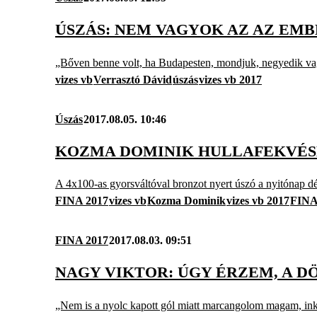
ÚSZÁS: NEM VAGYOK AZ AZ EMBE
„Bőven benne volt, ha Budapesten, mondjuk, negyedik vag
vizes vb
Verrasztó Dávid
úszás
vizes vb 2017
Úszás
2017.08.05. 10:46
KOZMA DOMINIK HULLAFEKVÉSB
A 4x100-as gyorsváltóval bronzot nyert úszó a nyitónap dé
FINA 2017
vizes vb
Kozma Dominik
vizes vb 2017
FIN
FINA 2017
2017.08.03. 09:51
NAGY VIKTOR: ÚGY ÉRZEM, A 
„Nem is a nyolc kapott gól miatt marcangolom magam, in