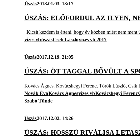
Úszás
2018.01.03. 13:17
ÚSZÁS: ELŐFORDUL AZ ILYEN, 
„Kicsit kezdem is érteni, hogy év közben miért nem ment ú
vizes vb
úszás
Cseh László
vizes vb 2017
Úszás
2017.12.19. 21:05
ÚSZÁS: ÖT TAGGAL BŐVÜLT A S
Kovács Ágnes, Kovácshegyi Ferenc, Török László, Csik F
Novák Éva
Kovács Ágnes
vizes vb
Kovácshegyi Ferenc
Szabó Tünde
Úszás
2017.12.02. 14:26
ÚSZÁS: HOSSZÚ RIVÁLISA LETA