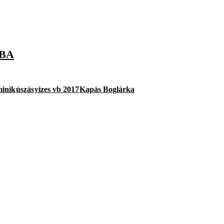
ABA
inik
úszás
vizes vb 2017
Kapás Boglárka