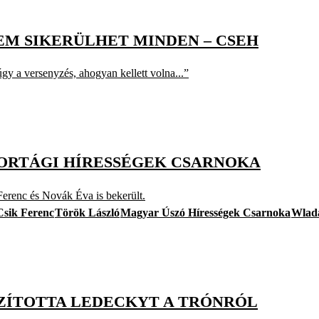
NEM SIKERÜLHET MINDEN – CSEH
gy a versenyzés, ahogyan kellett volna...”
PORTÁGI HÍRESSÉGEK CSARNOKA
erenc és Novák Éva is bekerült.
Csik Ferenc
Török László
Magyar Úszó Hírességek Csarnoka
Wlad
SZÍTOTTA LEDECKYT A TRÓNRÓL