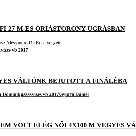
RFI 27 M-ES ÓRIÁSTORONY-UGRÁSBAN
asz Alessandro De Rose végzett.
k
vizes vb 2017
EGYES VÁLTÓNK BEJUTOTT A FINÁLÉBA
 Dominik
úszás
vizes vb 2017
Gyurta Dániel
 SEM VOLT ELÉG NŐI 4X100 M VEGYES 