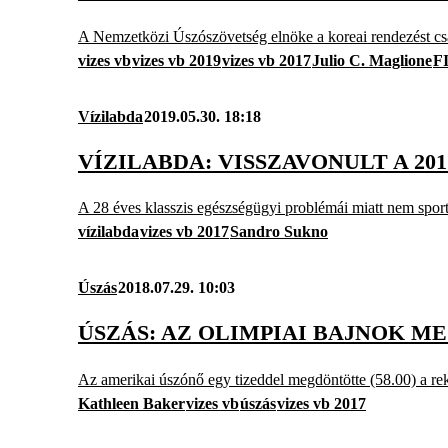
A Nemzetközi Úszószövetség elnöke a koreai rendezést cs
vizes vb
vizes vb 2019
vizes vb 2017
Julio C. Maglione
F
Vízilabda
2019.05.30. 18:18
VÍZILABDA: VISSZAVONULT A 20
A 28 éves klasszis egészségügyi problémái miatt nem spor
vízilabda
vizes vb 2017
Sandro Sukno
Úszás
2018.07.29. 10:03
ÚSZÁS: AZ OLIMPIAI BAJNOK M
Az amerikai úszónő egy tizeddel megdöntötte (58.00) a re
Kathleen Baker
vizes vb
úszás
vizes vb 2017