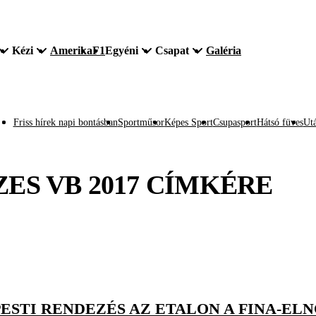
Kézi
Amerika
F1
Egyéni
Csapat
Galéria
Friss hírek napi bontásban
Sportműsor
Képes Sport
Csupasport
Hátsó füves
Utá
ZES VB 2017
CÍMKÉRE
PESTI RENDEZÉS AZ ETALON A FINA-EL