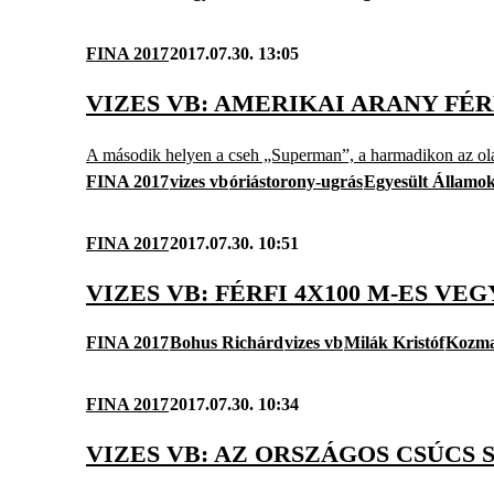
FINA 2017
2017.07.30. 13:05
VIZES VB: AMERIKAI ARANY FÉ
A második helyen a cseh „Superman”, a harmadikon az ol
FINA 2017
vizes vb
óriástorony-ugrás
Egyesült Államo
FINA 2017
2017.07.30. 10:51
VIZES VB: FÉRFI 4X100 M-ES V
FINA 2017
Bohus Richárd
vizes vb
Milák Kristóf
Kozma
FINA 2017
2017.07.30. 10:34
VIZES VB: AZ ORSZÁGOS CSÚCS