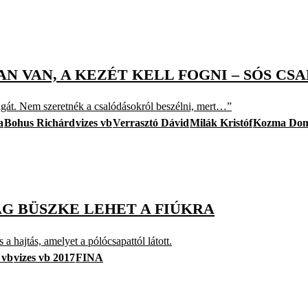
AN VAN, A KEZÉT KELL FOGNI – SÓS CS
gát. Nem szeretnék a csalódásokról beszélni, mert…”
a
Bohus Richárd
vizes vb
Verrasztó Dávid
Milák Kristóf
Kozma Dom
G BÜSZKE LEHET A FIÚKRA
 a hajtás, amelyet a pólócsapattól látott.
 vb
vizes vb 2017
FINA