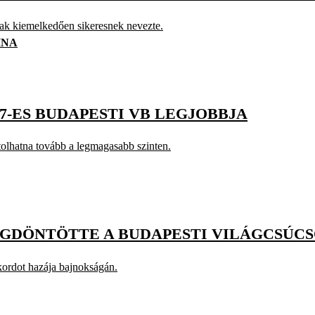
ak kiemelkedően sikeresnek nevezte.
INA
17-ES BUDAPESTI VB LEGJOBBJA
tolhatna tovább a legmagasabb szinten.
EGDÖNTÖTTE A BUDAPESTI VILÁGCSÚC
kordot hazája bajnokságán.