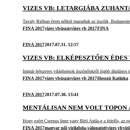
VIZES VB: LETARGIÁBA ZUHAN
Tavaly Rióban érem nélkül maradtak az úszóik, Budapesten
FINA 2017
vizes vb
úszás
vizes vb 2017
FINA
FINA 2017
2017.07.31. 12:57
VIZES VB: ELKÉPESZTŐEN ÉDES
Immár hétszeres világbajnok úszónőnkről újabb általános isk
FINA 2017
vizes vb
úszás
vizes vb 2017
Hosszú Katinka
FINA 2017
2017.07.30. 13:41
MENTÁLISAN NEM VOLT TOPON 
Hogy ezért Csernus Imre vagy Bíró Attila-e a felelős, az e
FINA 2017
magyar női vízilabda-válogatott
vizes vb
víz