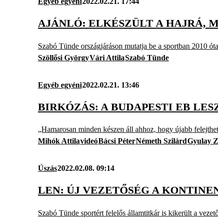
Egyéb egyéni
2022.02.21. 17:44
AJÁNLÓ: ELKÉSZÜLT A HAJRÁ,
Szabó Tünde országjáráson mutatja be a sportban 2010 óta
Szöllősi György
Vári Attila
Szabó Tünde
Egyéb egyéni
2022.02.21. 13:46
BIRKÓZÁS: A BUDAPESTI EB LE
„Hamarosan minden készen áll ahhoz, hogy újabb felejthe
Mihók Attila
videó
Bácsi Péter
Németh Szilárd
Gyulay Z
Úszás
2022.02.08. 09:14
LEN: ÚJ VEZETŐSÉG A KONTIN
Szabó Tünde sportért felelős államtitkár is kikerült a ve