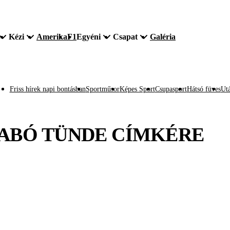
Kézi
Amerika
F1
Egyéni
Csapat
Galéria
Friss hírek napi bontásban
Sportműsor
Képes Sport
Csupasport
Hátsó füves
Utá
ABÓ TÜNDE
CÍMKÉRE