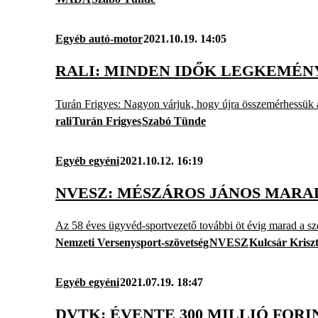
Egyéb autó-motor
2021.10.19. 14:05
RALI: MINDEN IDŐK LEGKEMÉN
Turán Frigyes: Nagyon várjuk, hogy újra összemérhessük a
rali
Turán Frigyes
Szabó Tünde
Egyéb egyéni
2021.10.12. 16:19
NVESZ: MÉSZÁROS JÁNOS MARA
Az 58 éves ügyvéd-sportvezető további öt évig marad a sz
Nemzeti Versenysport-szövetség
NVESZ
Kulcsár Krisz
Egyéb egyéni
2021.07.19. 18:47
DVTK: ÉVENTE 300 MILLIÓ FOR