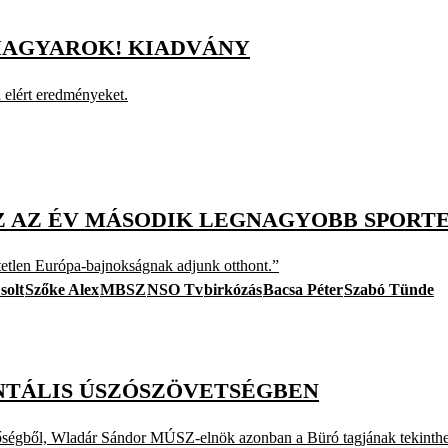
 MAGYAROK! KIADVÁNY
 elért eredményeket.
SZ AZ ÉV MÁSODIK LEGNAGYOBB SPOR
tetlen Európa-bajnokságnak adjunk otthont.”
solt
Szőke Alex
MBSZ
NSO Tv
birkózás
Bacsa Péter
Szabó Tünde
ENTÁLIS ÚSZÓSZÖVETSÉGBEN
zetőségből, Wladár Sándor MÚSZ-elnök azonban a Büró tagjának tekinthe