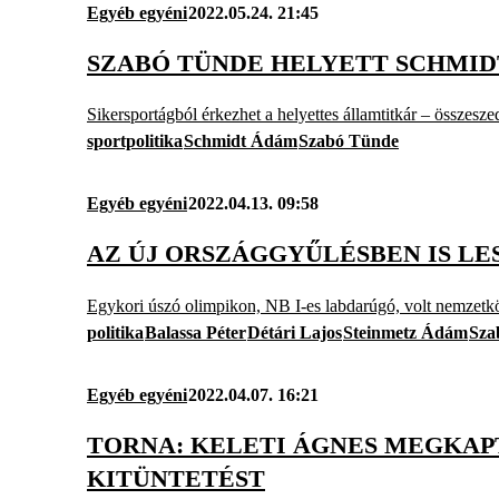
Egyéb egyéni
2022.05.24. 21:45
SZABÓ TÜNDE HELYETT SCHMID
Sikersportágból érkezhet a helyettes államtitkár – összesze
sportpolitika
Schmidt Ádám
Szabó Tünde
Egyéb egyéni
2022.04.13. 09:58
AZ ÚJ ORSZÁGGYŰLÉSBEN IS LE
Egykori úszó olimpikon, NB I-es labdarúgó, volt nemzetköz
politika
Balassa Péter
Détári Lajos
Steinmetz Ádám
Sza
Egyéb egyéni
2022.04.07. 16:21
TORNA: KELETI ÁGNES MEGKAP
KITÜNTETÉST