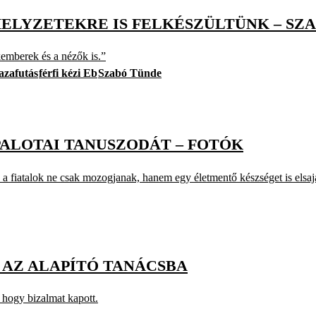
HELYZETEKRE IS FELKÉSZÜLTÜNK – SZ
emberek és a nézők is.”
azafutás
férfi kézi Eb
Szabó Tünde
PALOTAI TANUSZODÁT – FOTÓK
 fiatalok ne csak mozogjanak, hanem egy életmentő készséget is elsajá
 AZ ALAPÍTÓ TANÁCSBA
, hogy bizalmat kapott.