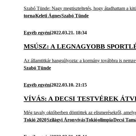
Szabó Tünde: Nagy megtiszteltetés, hogy átadhattam a kitü
torna
Keleti Ágnes
Szabó Tünde
Egyéb egyéni
2022.03.21. 18:34
MSÚSZ: A LEGNAGYOBB SPORTLÉ
Az államtitkár hangsúlyozta: a kormány továbbra is nemzets
Szabó Tünde
Egyéb egyéni
2022.03.10. 21:15
VÍVÁS: A DECSI TESTVÉREK Á
Még tavaly októberben döntöttek az elismerésekről, amelye
Tokió 2020
Szilágyi Áron
vívás
Tokió
olimpia
Decsi Tam