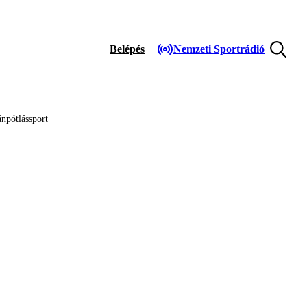
Belépés
Nemzeti Sportrádió
npótlássport