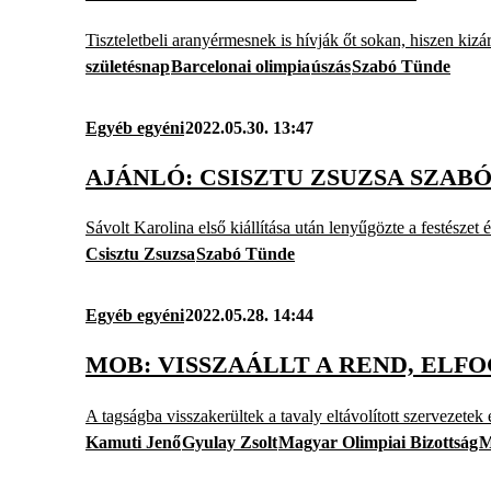
Tiszteletbeli aranyérmesnek is hívják őt sokan, hiszen kiz
születésnap
Barcelonai olimpia
úszás
Szabó Tünde
Egyéb egyéni
2022.05.30. 13:47
AJÁNLÓ: CSISZTU ZSUZSA SZAB
Sávolt Karolina első kiállítása után lenyűgözte a festészet 
Csisztu Zsuzsa
Szabó Tünde
Egyéb egyéni
2022.05.28. 14:44
MOB: VISSZAÁLLT A REND, EL
A tagságba visszakerültek a tavaly eltávolított szervezetek 
Kamuti Jenő
Gyulay Zsolt
Magyar Olimpiai Bizottság