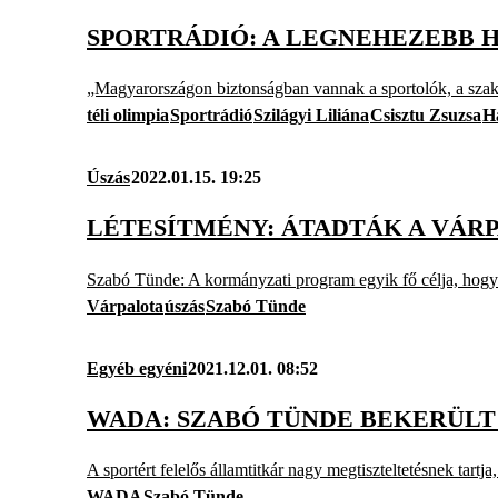
SPORTRÁDIÓ: A LEGNEHEZEBB 
„Magyarországon biztonságban vannak a sportolók, a szak
téli olimpia
Sportrádió
Szilágyi Liliána
Csisztu Zsuzsa
H
Úszás
2022.01.15. 19:25
LÉTESÍTMÉNY: ÁTADTÁK A VÁR
Szabó Tünde: A kormányzati program egyik fő célja, hogy a
Várpalota
úszás
Szabó Tünde
Egyéb egyéni
2021.12.01. 08:52
WADA: SZABÓ TÜNDE BEKERÜLT
A sportért felelős államtitkár nagy megtiszteltetésnek tartja
WADA
Szabó Tünde