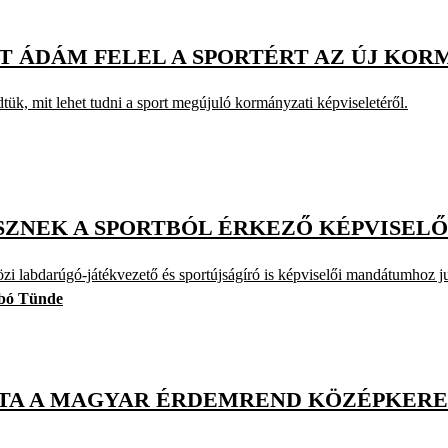
T ÁDÁM FELEL A SPORTÉRT AZ ÚJ KO
dtük, mit lehet tudni a sport megújuló kormányzati képviseletéről.
SZNEK A SPORTBÓL ÉRKEZŐ KÉPVISEL
i labdarúgó-játékvezető és sportújságíró is képviselői mandátumhoz ju
bó Tünde
TA A MAGYAR ÉRDEMREND KÖZÉPKERE