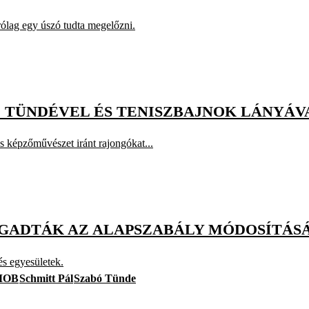
árólag egy úszó tudta megelőzni.
Ó TÜNDÉVEL ÉS TENISZBAJNOK LÁNYÁ
és képzőművészet iránt rajongókat...
FOGADTÁK AZ ALAPSZABÁLY MÓDOSÍTÁS
és egyesületek.
MOB
Schmitt Pál
Szabó Tünde