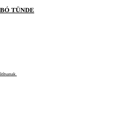
ABÓ TÜNDE
títsanak.