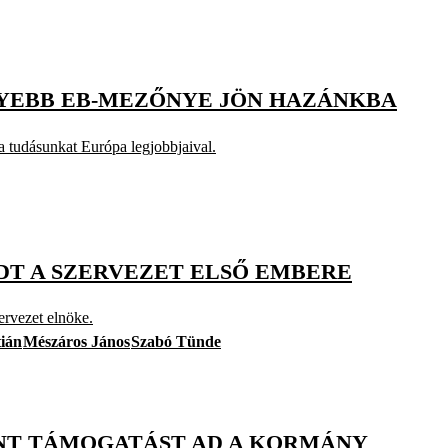
YEBB EB-MEZŐNYE JÖN HAZÁNKBA
 tudásunkat Európa legjobbjaival.
DT A SZERVEZET ELSŐ EMBERE
ervezet elnöke.
tián
Mészáros János
Szabó Tünde
INT TÁMOGATÁST AD A KORMÁNY