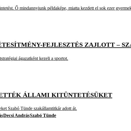
ntetést. Ő mindannyiunk példaképe, miatta kezdett el sok ezer gyermek
TESÍTMÉNY-FEJLESZTÉS ZAJLOTT – S
tratégiai ágazatként kezeli a sportot.
TVETTÉK ÁLLAMI KITÜNTETÉSÜKET
ket Szabó Tünde szakállamtitkár adott át.
ás
Decsi András
Szabó Tünde