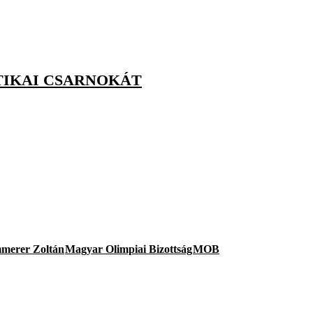
TIKAI CSARNOKÁT
merer Zoltán
Magyar Olimpiai Bizottság
MOB