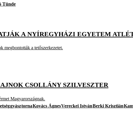
ó Tünde
ATJÁK A NYÍREGYHÁZI EGYETEM ATLÉ
ok megbontották a tetőszerkezetet.
BAJNOK CSOLLÁNY SZILVESZTER
yérmet Magyarországnak.
etség
gyász
torna
Kovács Ágnes
Vereckei István
Berki Krisztián
Kam