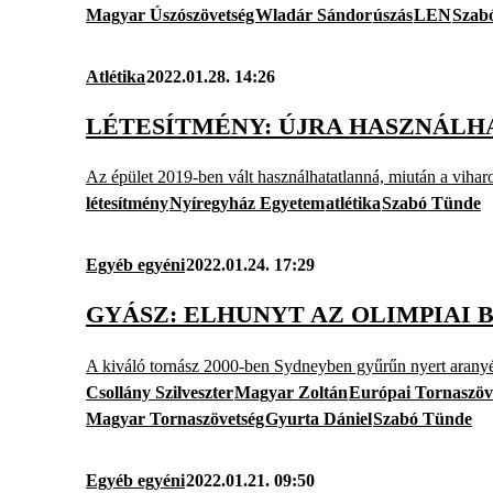
Magyar Úszószövetség
Wladár Sándor
úszás
LEN
Szab
Atlétika
2022.01.28. 14:26
LÉTESÍTMÉNY: ÚJRA HASZNÁLH
Az épület 2019-ben vált használhatatlanná, miután a vihar
létesítmény
Nyíregyház Egyetem
atlétika
Szabó Tünde
Egyéb egyéni
2022.01.24. 17:29
GYÁSZ: ELHUNYT AZ OLIMPIAI 
A kiváló tornász 2000-ben Sydneyben gyűrűn nyert aran
Csollány Szilveszter
Magyar Zoltán
Európai Tornaszöv
Magyar Tornaszövetség
Gyurta Dániel
Szabó Tünde
Egyéb egyéni
2022.01.21. 09:50