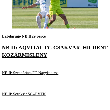
Labdarúgó NB II
29 perce
NB II: AQVITAL FC CSÁKVÁR–HR-RENT
KOZÁRMISLENY
NB II: Szentlőrinc–FC Nagykanizsa
NB II: Soroksár SC–DVTK