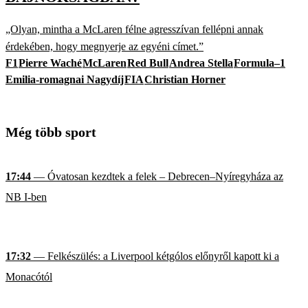
„Olyan, mintha a McLaren félne agresszívan fellépni annak
érdekében, hogy megnyerje az egyéni címet.”
F1
Pierre Waché
McLaren
Red Bull
Andrea Stella
Formula–1
Emilia-romagnai Nagydíj
FIA
Christian Horner
Még több sport
17:44
— Óvatosan kezdtek a felek – Debrecen–Nyíregyháza az
NB I-ben
17:32
— Felkészülés: a Liverpool kétgólos előnyről kapott ki a
Monacótól