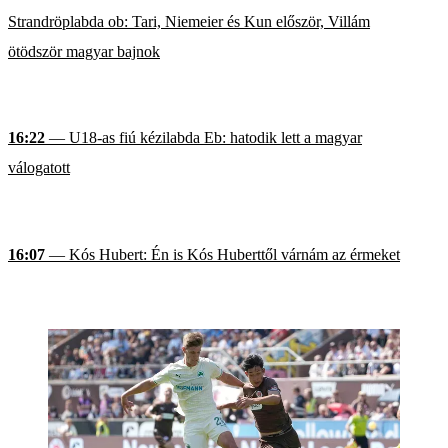
Strandröplabda ob: Tari, Niemeier és Kun először, Villám
ötödször magyar bajnok
16:22
— U18-as fiú kézilabda Eb: hatodik lett a magyar
válogatott
16:07
— Kós Hubert: Én is Kós Huberttől várnám az érmeket