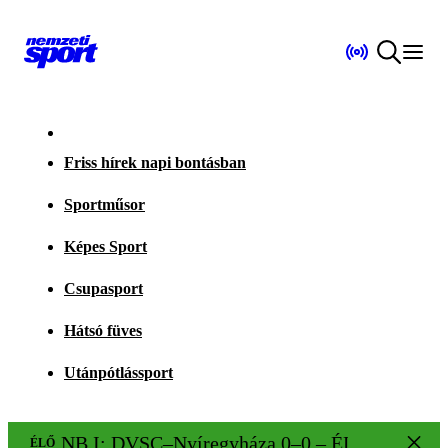
Friss hírek napi bontásban
Sportműsor
Képes Sport
Csupasport
Hátsó füves
Utánpótlássport
NB I: DVSC–Nyíregyháza 0–0 – ÉLŐ!
ÉLŐ