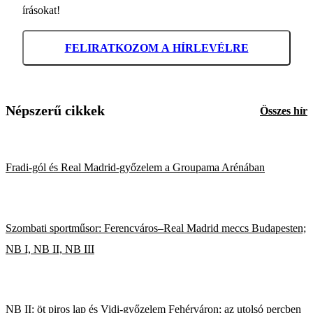
írásokat!
FELIRATKOZOM A HÍRLEVÉLRE
Népszerű cikkek
Összes hír
Fradi-gól és Real Madrid-győzelem a Groupama Arénában
Szombati sportműsor: Ferencváros–Real Madrid meccs Budapesten;
NB I, NB II, NB III
NB II: öt piros lap és Vidi-győzelem Fehérváron; az utolsó percben