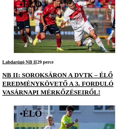
•
ÉLŐ
Labdarúgó NB II
29 perce
NB II: SOROKSÁRON A DVTK – ÉLŐ
EREDMÉNYKÖVETŐ A 3. FORDULÓ
VASÁRNAPI MÉRKŐZÉSEIRŐL!
•
ÉLŐ