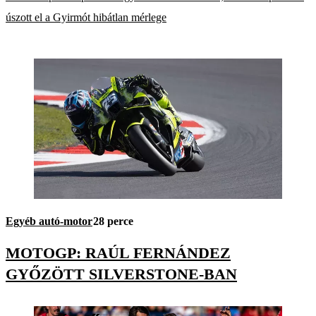
úszott el a Gyirmót hibátlan mérlege
Egyéb autó-motor
28 perce
MOTOGP: RAÚL FERNÁNDEZ
GYŐZÖTT SILVERSTONE-BAN