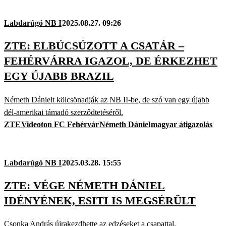
Labdarúgó NB I
2025.08.27. 09:26
ZTE: ELBÚCSÚZOTT A CSATÁR –
FEHÉRVÁRRA IGAZOL, DE ÉRKEZHET
EGY ÚJABB BRAZIL
Németh Dánielt kölcsönadják az NB II-be, de szó van egy újabb
dél-amerikai támadó szerződtetéséről.
ZTE
Videoton FC Fehérvár
Németh Dániel
magyar átigazolás
Labdarúgó NB I
2025.03.28. 15:55
ZTE: VÉGE NÉMETH DÁNIEL
IDÉNYÉNEK, ESITI IS MEGSÉRÜLT
Csonka András újrakezdhette az edzéseket a csapattal.