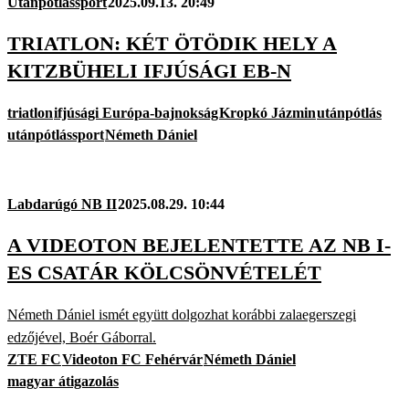
Utánpótlássport
2025.09.13. 20:49
TRIATLON: KÉT ÖTÖDIK HELY A
KITZBÜHELI IFJÚSÁGI EB-N
triatlon
ifjúsági Európa-bajnokság
Kropkó Jázmin
utánpótlás
utánpótlássport
Németh Dániel
Labdarúgó NB II
2025.08.29. 10:44
A VIDEOTON BEJELENTETTE AZ NB I-
ES CSATÁR KÖLCSÖNVÉTELÉT
Németh Dániel ismét együtt dolgozhat korábbi zalaegerszegi
edzőjével, Boér Gáborral.
ZTE FC
Videoton FC Fehérvár
Németh Dániel
magyar átigazolás