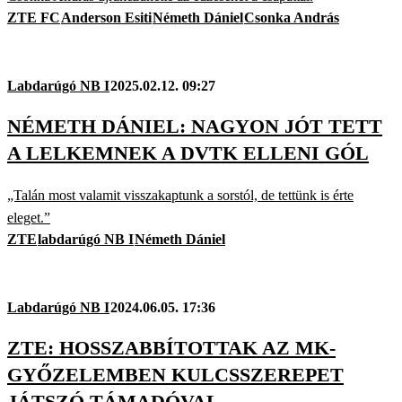
ZTE FC
Anderson Esiti
Németh Dániel
Csonka András
Labdarúgó NB I
2025.02.12. 09:27
NÉMETH DÁNIEL: NAGYON JÓT TETT
A LELKEMNEK A DVTK ELLENI GÓL
„Talán most valamit visszakaptunk a sorstól, de tettünk is érte
eleget.”
ZTE
labdarúgó NB I
Németh Dániel
Labdarúgó NB I
2024.06.05. 17:36
ZTE: HOSSZABBÍTOTTAK AZ MK-
GYŐZELEMBEN KULCSSZEREPET
JÁTSZÓ TÁMADÓVAL