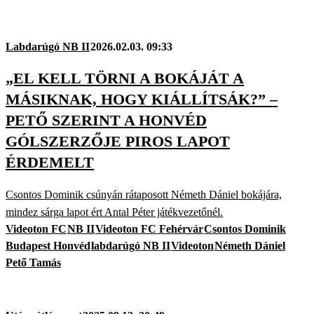
Labdarúgó NB II
2026.02.03. 09:33
„EL KELL TÖRNI A BOKÁJÁT A
MÁSIKNAK, HOGY KIÁLLÍTSÁK?” –
PETŐ SZERINT A HONVÉD
GÓLSZERZŐJE PIROS LAPOT
ÉRDEMELT
Csontos Dominik csúnyán rátaposott Németh Dániel bokájára,
mindez sárga lapot ért Antal Péter játékvezetőnél.
Videoton FC
NB II
Videoton FC Fehérvár
Csontos Dominik
Budapest Honvéd
labdarúgó NB II
Videoton
Németh Dániel
Pető Tamás