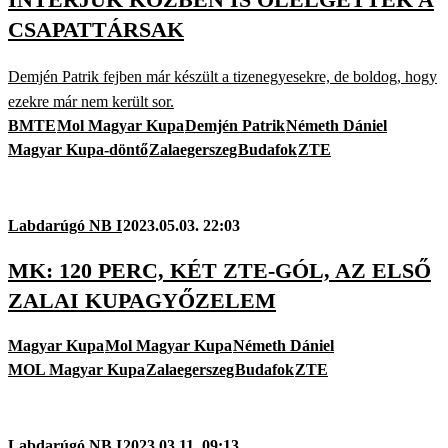
CSAPATTÁRSAK
Demjén Patrik fejben már készült a tizenegyesekre, de boldog, hogy
ezekre már nem került sor.
BMTE
Mol Magyar Kupa
Demjén Patrik
Németh Dániel
Magyar Kupa-döntő
Zalaegerszeg
Budafok
ZTE
Labdarúgó NB I
2023.05.03. 22:03
MK: 120 PERC, KÉT ZTE-GÓL, AZ ELSŐ
ZALAI KUPAGYŐZELEM
Magyar Kupa
Mol Magyar Kupa
Németh Dániel
MOL Magyar Kupa
Zalaegerszeg
Budafok
ZTE
Labdarúgó NB I
2023.03.11. 09:13