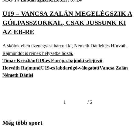
U19 – VANCSA ZALÁN MEGELÉGSZIK A
GÓLPASSZOKKAL, CSAK JUSSUNK KI
AZ EB-RE
A skótok ellen tizenegyest harcolt ki, Németh Dánielt és Horváth
Rajmundot is remek helyzetbe hozta.
Tímár Krisztián
U19-es Európa-bajnoki selejtező
Horváth Rajmund
U19-es labdarúgó-válogatott
Vancsa Zalán
Németh Dániel
1
/
2
Még több sport