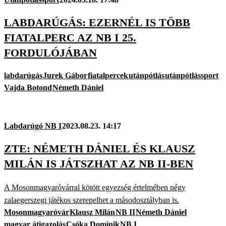
LABDARÚGÁS: EZERNÉL IS TÖBB
FIATALPERC AZ NB I 25.
FORDULÓJÁBAN
labdarúgás
Jurek Gábor
fiatalpercek
utánpótlás
utánpótlássport
Vajda Botond
Németh Dániel
Labdarúgó NB I
2023.08.23. 14:17
ZTE: NÉMETH DÁNIEL ÉS KLAUSZ
MILÁN IS JÁTSZHAT AZ NB II-BEN
A Mosonmagyaróvárral kötött egyezség értelmében négy
zalaegerszegi játékos szerepelhet a másodosztályban is.
Mosonmagyaróvár
Klausz Milán
NB II
Németh Dániel
magyar átigazolás
Csóka Dominik
NB I