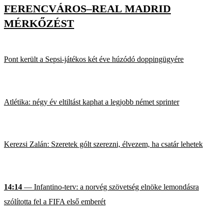
FERENCVÁROS–REAL MADRID
MÉRKŐZÉST
Pont került a Sepsi-játékos két éve húzódó doppingügyére
Atlétika: négy év eltiltást kaphat a legjobb német sprinter
Kerezsi Zalán: Szeretek gólt szerezni, élvezem, ha csatár lehetek
14:14
— Infantino-terv: a norvég szövetség elnöke lemondásra
szólította fel a FIFA első emberét