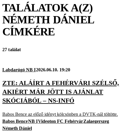
TALÁLATOK A(Z)
NÉMETH DÁNIEL
CÍMKÉRE
27 találat
Labdarúgó NB I
2026.06.10. 19:20
ZTE: ALÁÍRT A FEHÉRVÁRI SZÉLSŐ,
AKIÉRT MÁR JÖTT IS AJÁNLAT
SKÓCIÁBÓL – NS-INFÓ
Babos Bence az előző idényt kölcsönben a DVTK-nál töltötte.
Babos Bence
NB I
Videoton FC Fehérvár
Zalaegerszeg
Németh Dániel