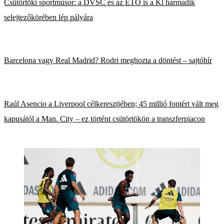
Csütörtöki sportműsor: a DVSC és az ETO is a Kl harmadik
selejtezőkörében lép pályára
Barcelona vagy Real Madrid? Rodri meghozta a döntést – sajtóhír
Raúl Asencio a Liverpool célkeresztjében; 45 millió fontért vált meg
kapusától a Man. City – ez történt csütörtökön a transzferpiacon