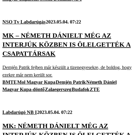
NSO Tv Labdarúgás
2023.05.04. 07:22
MK – NÉMETH DÁNIELT MÉG AZ
INTERJÚK KÖZBEN IS ÖLELGETTÉK A
CSAPATTÁRSAK
Demjén Patrik fejben már készült a tizenegyesekre, de boldog, hogy
ezekre már nem került sor.
BMTE
Mol Magyar Kupa
Demjén Patrik
Németh Dániel
Magyar Kupa-döntő
Zalaegerszeg
Budafok
ZTE
Labdarúgó NB I
2023.05.04. 07:22
MK: NÉMETH DÁNIELT MÉG AZ
INTERJÚK KÖZBEN IS ÖLELGETTÉK A