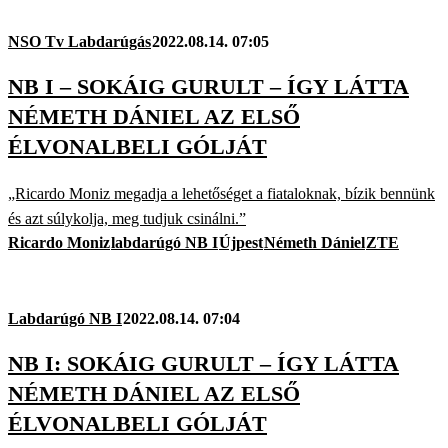
NSO Tv Labdarúgás
2022.08.14. 07:05
NB I – SOKÁIG GURULT – ÍGY LÁTTA
NÉMETH DÁNIEL AZ ELSŐ
ÉLVONALBELI GÓLJÁT
„Ricardo Moniz megadja a lehetőséget a fiataloknak, bízik bennünk
és azt súlykolja, meg tudjuk csinálni.”
Ricardo Moniz
labdarúgó NB I
Újpest
Németh Dániel
ZTE
Labdarúgó NB I
2022.08.14. 07:04
NB I: SOKÁIG GURULT – ÍGY LÁTTA
NÉMETH DÁNIEL AZ ELSŐ
ÉLVONALBELI GÓLJÁT