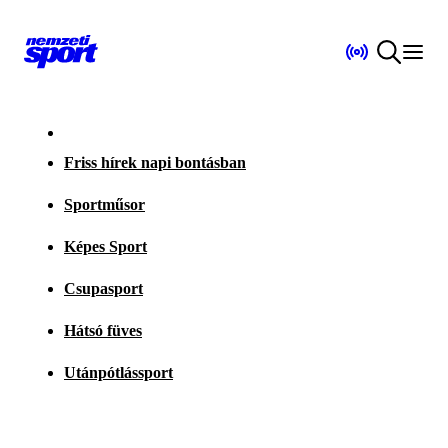
Friss hírek napi bontásban
Sportműsor
Képes Sport
Csupasport
Hátsó füves
Utánpótlássport