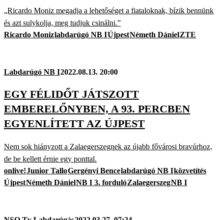
„Ricardo Moniz megadja a lehetőséget a fiataloknak, bízik bennünk
és azt sulykolja, meg tudjuk csinálni.”
Ricardo Moniz
labdarúgó NB I
Újpest
Németh Dániel
ZTE
Labdarúgó NB I
2022.08.13. 20:00
EGY FÉLIDŐT JÁTSZOTT
EMBERELŐNYBEN, A 93. PERCBEN
EGYENLÍTETT AZ ÚJPEST
Nem sok hiányzott a Zalaegerszegnek az újabb fővárosi bravúrhoz,
de be kellett érnie egy ponttal.
onlive!
Junior Tallo
Gergényi Bence
labdarúgó NB I
közvetítés
Újpest
Németh Dániel
NB I 3. forduló
Zalaegerszeg
NB I
NSO Tv Labdarúgás
2022.03.27. 07:24