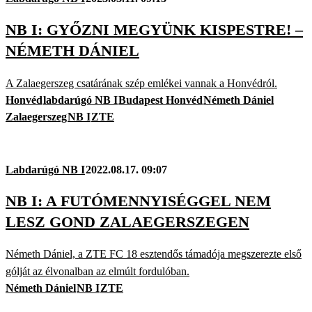
NB I: GYŐZNI MEGYÜNK KISPESTRE! –
NÉMETH DÁNIEL
A Zalaegerszeg csatárának szép emlékei vannak a Honvédról.
Honvéd
labdarúgó NB I
Budapest Honvéd
Németh Dániel
Zalaegerszeg
NB I
ZTE
Labdarúgó NB I
2022.08.17. 09:07
NB I: A FUTÓMENNYISÉGGEL NEM
LESZ GOND ZALAEGERSZEGEN
Németh Dániel, a ZTE FC 18 esztendős támadója megszerezte első
gólját az élvonalban az elmúlt fordulóban.
Németh Dániel
NB I
ZTE