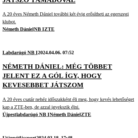
A 20 éves Németh Dániel további két évig erősítheti az egerszegi
klubot.
Németh Dániel
NB I
ZTE
Labdarúgó NB I
2024.04.06. 07:52
NÉMETH DÁNIEL: MÉG TÖBBET
JELENT EZ A GÓL ÍGY, HOGY
KEVESEBBET JÁTSZOM
A 20 éves csatár nehéz időszakként éli meg, hogy kevés lehetőséget
kap a ZTE-ben, de azzal igyekszik élni.
Újpest
labdarúgó NB I
Németh Dániel
ZTE
Utánpótlássport
2024.03.18. 17:48