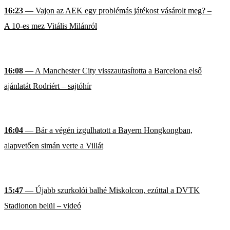
16:23
— Vajon az AEK egy problémás játékost vásárolt meg? –
A 10-es mez Vitális Milánról
16:08
— A Manchester City visszautasította a Barcelona első
ajánlatát Rodriért – sajtóhír
16:04
— Bár a végén izgulhatott a Bayern Hongkongban,
alapvetően simán verte a Villát
15:47
— Újabb szurkolói balhé Miskolcon, ezúttal a DVTK
Stadionon belül – videó