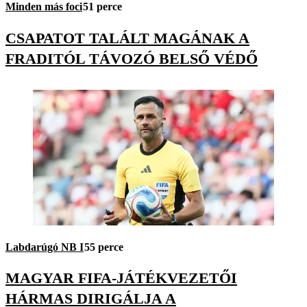
Minden más foci
51 perce
CSAPATOT TALÁLT MAGÁNAK A
FRADITÓL TÁVOZÓ BELSŐ VÉDŐ
Labdarúgó NB I
55 perce
MAGYAR FIFA-JÁTÉKVEZETŐI
HÁRMAS DIRIGÁLJA A