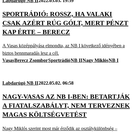
Labdarúgó NB II
2022.05.03. 19:59
SPORTRÁDIÓ: ROSSZ, HA VALAKI
CSAK AZÉRT RÚG GÓLT, MERT PÉNZT
KAP ÉRTE – BERECZ
A Vasas középpályása elmondta, az NB I következő idényében a
biztos bennmaradás lesz a cél.
Vasas
Berecz Zsombor
Sportrádió
NB II
Nagy Miklós
NB I
Labdarúgó NB II
2022.05.02. 06:58
NAGY-VASAS AZ NB I-BEN: BETARTJÁK
A FIATALSZABÁLYT, NEM TERVEZNEK
MAGAS KÖLTSÉGVETÉST
Nagy Miklós szerint most már érződik az osztálykülönbség –