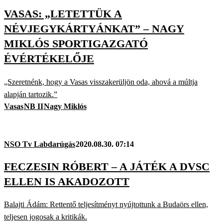
VASAS: „LETETTÜK A
NÉVJEGYKÁRTYÁNKAT” – NAGY
MIKLÓS SPORTIGAZGATÓ
ÉVÉRTÉKELŐJE
„Szeretnénk, hogy a Vasas visszakerüljön oda, ahová a múltja
alapján tartozik.”
Vasas
NB II
Nagy Miklós
NSO Tv Labdarúgás
2020.08.30. 07:14
FECZESIN RÓBERT – A JÁTÉK A DVSC
ELLEN IS AKADOZOTT
Balajti Ádám: Rettentő teljesítményt nyújtottunk a Budaörs ellen,
teljesen jogosak a kritikák.