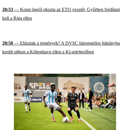
20:53
— Korai öngól okozta az ETO vesztét, Győrben fordítani
kell a Riga ellen
20:50
— Elúsztak a remények? A DVSC háromgólos hátrányba
került otthon a Köbenhavn ellen a Kl-selejtezőben