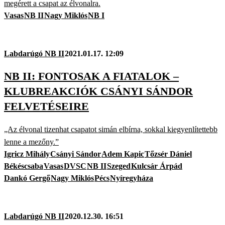
megérett a csapat az élvonalra.
Vasas
NB II
Nagy Miklós
NB I
Labdarúgó NB II
2021.01.17. 12:09
NB II: FONTOSAK A FIATALOK –
KLUBREAKCIÓK CSÁNYI SÁNDOR
FELVETÉSEIRE
„Az élvonal tizenhat csapatot simán elbírna, sokkal kiegyenlítettebb
lenne a mezőny.”
Igricz Mihály
Csányi Sándor
Adem Kapic
Tőzsér Dániel
Békéscsaba
Vasas
DVSC
NB II
Szeged
Kulcsár Árpád
Dankó Gergő
Nagy Miklós
Pécs
Nyíregyháza
Labdarúgó NB II
2020.12.30. 16:51