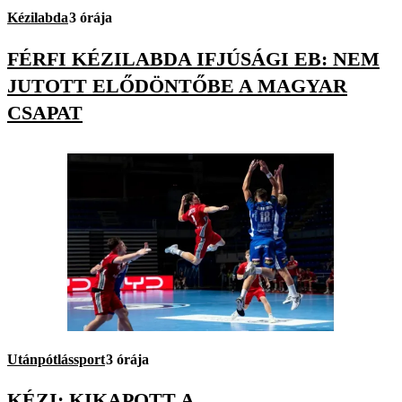
Kézilabda
3 órája
FÉRFI KÉZILABDA IFJÚSÁGI EB: NEM
JUTOTT ELŐDÖNTŐBE A MAGYAR
CSAPAT
Utánpótlássport
3 órája
KÉZI: KIKAPOTT A