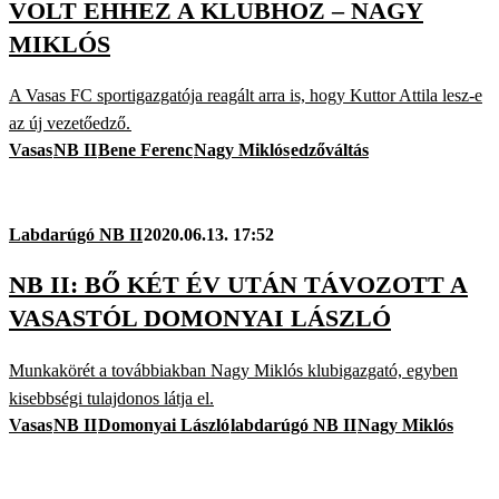
VOLT EHHEZ A KLUBHOZ – NAGY
MIKLÓS
A Vasas FC sportigazgatója reagált arra is, hogy Kuttor Attila lesz-e
az új vezetőedző.
Vasas
NB II
Bene Ferenc
Nagy Miklós
edzőváltás
Labdarúgó NB II
2020.06.13. 17:52
NB II: BŐ KÉT ÉV UTÁN TÁVOZOTT A
VASASTÓL DOMONYAI LÁSZLÓ
Munkakörét a továbbiakban Nagy Miklós klubigazgató, egyben
kisebbségi tulajdonos látja el.
Vasas
NB II
Domonyai László
labdarúgó NB II
Nagy Miklós