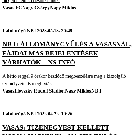
megerősítették értesüléseinket.
Vasas FC
Nagy György
Nagy Miklós
Labdarúgó NB I
2023.05.13. 20:49
NB I: ÁLLOMÁNYGYŰLÉS A VASASNÁL,
FÁJDALMAS BEJELENTÉSEK
VÁRHATÓK – NS-INFÓ
A hétfő reggel 9 órakor kezdődő megbeszélésre még a kiszolgáló
személyzetet is meghívták.
Vasas
Illovszky Rudolf Stadion
Nagy Miklós
NB I
Labdarúgó NB I
2023.04.23. 19:26
VASAS: TIZENEGYEST KELLETT