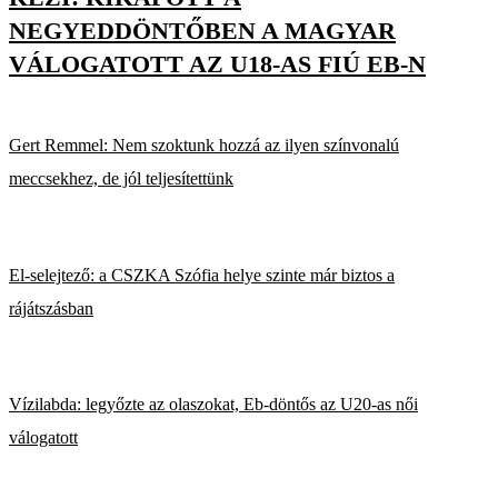
NEGYEDDÖNTŐBEN A MAGYAR
VÁLOGATOTT AZ U18-AS FIÚ EB-N
Gert Remmel: Nem szoktunk hozzá az ilyen színvonalú
meccsekhez, de jól teljesítettünk
El-selejtező: a CSZKA Szófia helye szinte már biztos a
rájátszásban
Vízilabda: legyőzte az olaszokat, Eb-döntős az U20-as női
válogatott