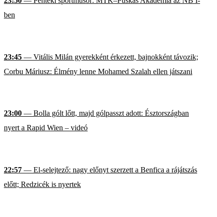
23:50
— Pénteki sportműsor: MTK–Puskás Akadémia az NB I-
ben
23:45
— Vitális Milán gyerekként érkezett, bajnokként távozik;
Corbu Máriusz: Élmény lenne Mohamed Szalah ellen játszani
23:00
— Bolla gólt lőtt, majd gólpasszt adott: Észtországban
nyert a Rapid Wien – videó
22:57
— El-selejtező: nagy előnyt szerzett a Benfica a rájátszás
előtt; Redzicék is nyertek