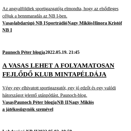
Az angyalföldiek sportigazgatója elmondta, hogy az elsődleges
céljuk a bennmaradás az NB I-ben.
Vasas
labdarúgó NB I
Sportrádió
Nagy Miklós
Hinora Kristóf
NB I
Paunoch Péter blogja
2022.05.19. 21:45
A VASAS LEHET A FOLYAMATOSAN
FEJLŐDŐ KLUB MINTAPÉLDÁJA
Végy egy elhivatott sportigazgatót, egy jó edzőt és egy valódi
hátországot jelentő utánpótlást. Paunoch-blog.
Vasas
Paunoch Péter blogja
NB II
Nagy Miklós
a játékosügynök szemével