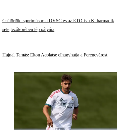
Csütörtöki sportműsor: a DVSC és az ETO is a Kl harmadik
selejtezőkörében lép pályára
Hajnal Tamás: Elton Acolatse elhagyhatja a Ferencvárost