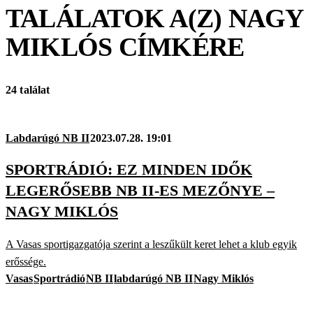
TALÁLATOK A(Z)
NAGY
MIKLÓS
CÍMKÉRE
24 találat
Labdarúgó NB II
2023.07.28. 19:01
SPORTRÁDIÓ: EZ MINDEN IDŐK
LEGERŐSEBB NB II-ES MEZŐNYE –
NAGY MIKLÓS
A Vasas sportigazgatója szerint a leszűkült keret lehet a klub egyik
erőssége.
Vasas
Sportrádió
NB II
labdarúgó NB II
Nagy Miklós