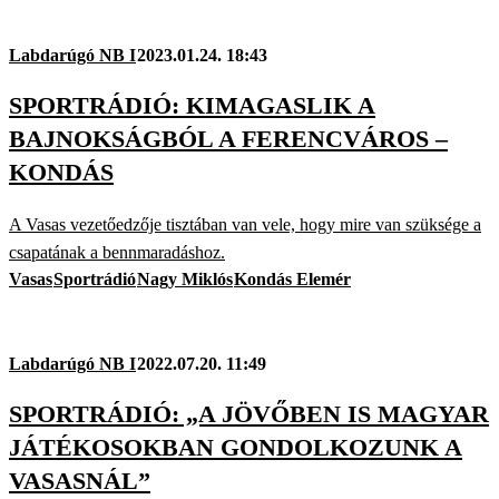
Labdarúgó NB I
2023.01.24. 18:43
SPORTRÁDIÓ: KIMAGASLIK A
BAJNOKSÁGBÓL A FERENCVÁROS –
KONDÁS
A Vasas vezetőedzője tisztában van vele, hogy mire van szüksége a
csapatának a bennmaradáshoz.
Vasas
Sportrádió
Nagy Miklós
Kondás Elemér
Labdarúgó NB I
2022.07.20. 11:49
SPORTRÁDIÓ: „A JÖVŐBEN IS MAGYAR
JÁTÉKOSOKBAN GONDOLKOZUNK A
VASASNÁL”