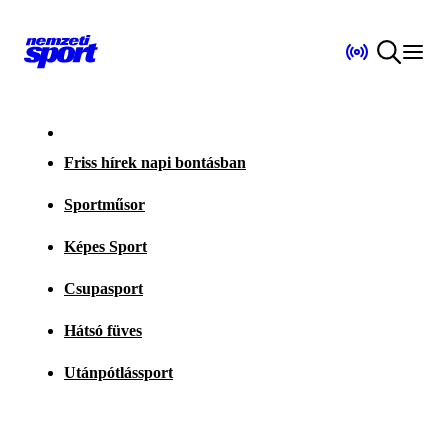
Friss hírek napi bontásban
Sportműsor
Képes Sport
Csupasport
Hátsó füves
Utánpótlássport