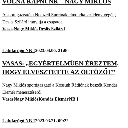
VOLNA KAPNUNK – NAGY MIKLÓS
A sportigazgató a Nemzeti Sportnak elmondta, az idény végéig
Desits Szilárd irányítja a csapatot.
Vasas
Nagy Miklós
Desits Szilárd
Labdarúgó NB I
2023.04.06. 21:06
VASAS: „EGYÉRTELMŰEN ÉREZTEM,
HOGY ELVESZTETTE AZ ÖLTÖZŐT”
Nagy Miklós sportigazgató a Kossuth Rádiónak beszélt Kondás
Elemér menesztéséről.
Vasas
Nagy Miklós
Kondás Elemér
NB I
Labdarúgó NB I
2023.03.21. 09:22