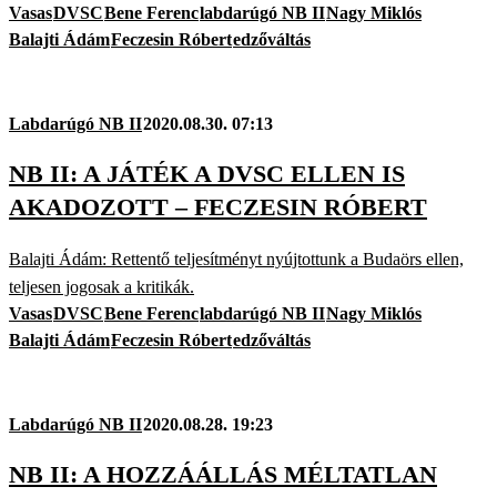
Vasas
DVSC
Bene Ferenc
labdarúgó NB II
Nagy Miklós
Balajti Ádám
Feczesin Róbert
edzőváltás
Labdarúgó NB II
2020.08.30. 07:13
NB II: A JÁTÉK A DVSC ELLEN IS
AKADOZOTT – FECZESIN RÓBERT
Balajti Ádám: Rettentő teljesítményt nyújtottunk a Budaörs ellen,
teljesen jogosak a kritikák.
Vasas
DVSC
Bene Ferenc
labdarúgó NB II
Nagy Miklós
Balajti Ádám
Feczesin Róbert
edzőváltás
Labdarúgó NB II
2020.08.28. 19:23
NB II: A HOZZÁÁLLÁS MÉLTATLAN