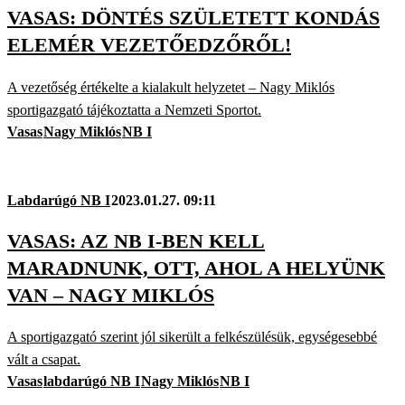
VASAS: DÖNTÉS SZÜLETETT KONDÁS
ELEMÉR VEZETŐEDZŐRŐL!
A vezetőség értékelte a kialakult helyzetet – Nagy Miklós
sportigazgató tájékoztatta a Nemzeti Sportot.
Vasas
Nagy Miklós
NB I
Labdarúgó NB I
2023.01.27. 09:11
VASAS: AZ NB I-BEN KELL
MARADNUNK, OTT, AHOL A HELYÜNK
VAN – NAGY MIKLÓS
A sportigazgató szerint jól sikerült a felkészülésük, egységesebbé
vált a csapat.
Vasas
labdarúgó NB I
Nagy Miklós
NB I