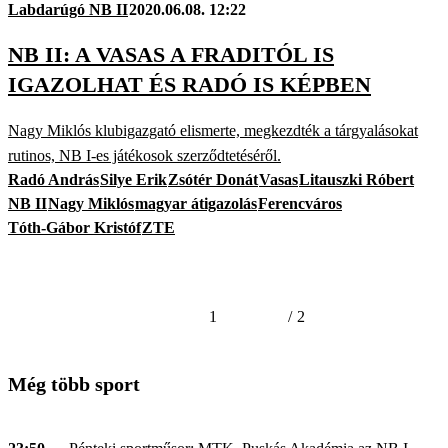
Labdarúgó NB II
2020.06.08. 12:22
NB II: A VASAS A FRADITÓL IS
IGAZOLHAT ÉS RADÓ IS KÉPBEN
Nagy Miklós klubigazgató elismerte, megkezdték a tárgyalásokat
rutinos, NB I-es játékosok szerződtetéséről.
Radó András
Silye Erik
Zsótér Donát
Vasas
Litauszki Róbert
NB II
Nagy Miklós
magyar átigazolás
Ferencváros
Tóth-Gábor Kristóf
ZTE
1
/
2
Még több sport