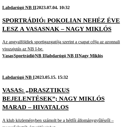
Labdarúgó NB II
2023.07.04. 10:32
SPORTRÁDIÓ: POKOLIAN NEHÉZ ÉVE
LESZ A VASASNAK – NAGY MIKLÓS
Az angyalföldiek sportigazgatója szerint a csapat célja az azonnali
visszajutás az NB I-be.
Vasas
Sportrádió
NB II
labdarúgó NB II
Nagy Miklós
Labdarúgó NB I
2023.05.15. 15:32
VASAS: „DRASZTIKUS
BEJELENTÉSEK”; NAGY MIKLÓS
MARAD – HIVATALOS
A klub közleményben számolt be a hétfői állománygyűlésről –