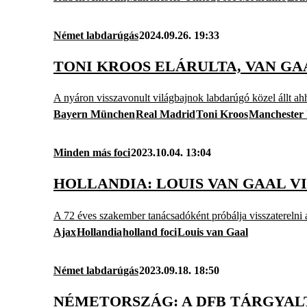
Német labdarúgás
2024.09.26. 19:33
TONI KROOS ELÁRULTA, VAN GA
A nyáron visszavonult világbajnok labdarúgó közel állt a
Bayern München
Real Madrid
Toni Kroos
Manchester 
Minden más foci
2023.10.04. 13:04
HOLLANDIA: LOUIS VAN GAAL V
A 72 éves szakember tanácsadóként próbálja visszaterelni 
Ajax
Hollandia
holland foci
Louis van Gaal
Német labdarúgás
2023.09.18. 18:50
NÉMETORSZÁG: A DFB TÁRGYAL