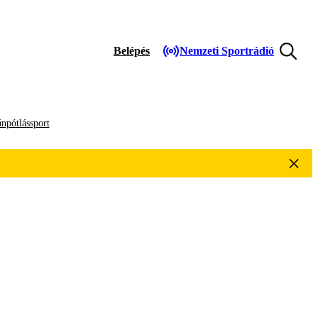
Belépés
Nemzeti Sportrádió
npótlássport