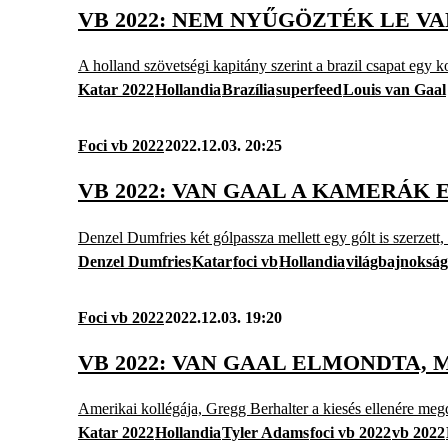
VB 2022: NEM NYŰGÖZTÉK LE V
A holland szövetségi kapitány szerint a brazil csapat egy k
Katar 2022
Hollandia
Brazília
superfeed
Louis van Gaal
Foci vb 2022
2022.12.03. 20:25
VB 2022: VAN GAAL A KAMERÁK 
Denzel Dumfries két gólpassza mellett egy gólt is szerzett,
Denzel Dumfries
Katar
foci vb
Hollandia
világbajnokság
Foci vb 2022
2022.12.03. 19:20
VB 2022: VAN GAAL ELMONDTA,
Amerikai kollégája, Gregg Berhalter a kiesés ellenére megd
Katar 2022
Hollandia
Tyler Adams
foci vb 2022
vb 2022