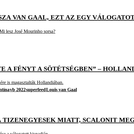
SZA VAN GAAL, EZT AZ EGY VÁLOGAT
 Mi lesz José Mourinho sorsa?
TE A FÉNYT A SÖTÉTSÉGBEN” – HOLLA
nére is magasztalták Hollandiában.
ntína
vb 2022
superfeed
Louis van Gaal
 A TIZENEGYESEK MIATT, SCALONIT M
se a válogatott kispadján.