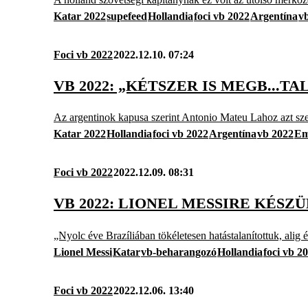
Katar 2022
supefeed
Hollandia
foci vb 2022
Argentína
v
Foci vb 2022
2022.12.10. 07:24
VB 2022: „KÉTSZER IS MEGB...
Az argentinok kapusa szerint Antonio Mateu Lahoz azt szer
Katar 2022
Hollandia
foci vb 2022
Argentína
vb 2022
Em
Foci vb 2022
2022.12.09. 08:31
VB 2022: LIONEL MESSIRE KÉSZ
„Nyolc éve Brazíliában tökéletesen hatástalanítottuk, alig 
Lionel Messi
Katar
vb-beharangozó
Hollandia
foci vb 2
Foci vb 2022
2022.12.06. 13:40