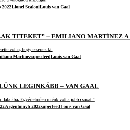
b 2022
Lionel Scaloni
Louis van Gaal
TALAK TITEKET” – EMILIANO MARTÍNEZ
ette volna, hogy essenek ki.
iliano Martínez
superfeed
Louis van Gaal
ÜLÜNK LEGINKÁBB – VAN GAAL
ért labdába. Egyértelműen miénk volt a jobb csapat.”
022
Argentína
vb 2022
superfeed
Louis van Gaal