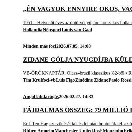
„ÉN VAGYOK ENNYIRE OKOS, VAG
1951 – Hetvenöt éves az öntörvényű, ám korszakos holland
Hollandia
Népsport
Louis van Gaal
Minden más foci
2026.07.05. 14:08
ZIDANE GÓLJA NYUGDÍJBA KÜLD
VB-ÖRÖKNAPTÁR. Olasz–brazil klasszikus '82-ből • Ross
Tim Krul
foci-vb
Luis Figo
Zinédine Zidane
Paolo Rossi
Angol labdarúgás
2026.02.27. 14:33
FÁJDALMAS ÖSSZEG: 79 MILLI
Erik Ten Hag szerződését két és fél után bontották fel, az 
Rúben Amorim
Manchester United
José Mourinho
Eri