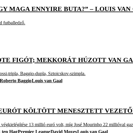
Y MAGA ENNYIRE BUTA?” – LOUIS VAN 
 futballedző.
TE FIGÓT; MEKKORÁT HÚZOTT VAN GAA
i-tripla, Baggio-dupla, Sztoicskov-szimpla.
Roberto Baggio
Louis van Gaal
Ó EURÓT KÖLTÖTT MENESZTETT VEZETŐ
ő végkielégítése 13 millió euró volt, míg José Mourinho 22 millióval ga
k ten Hag
Premier League
David Moyes
Louis van Gaal