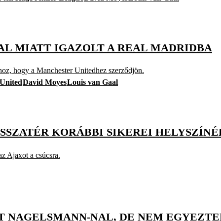
AL MIATT IGAZOLT A REAL MADRIDBA
hhoz, hogy a Manchester Unitedhez szerződjön.
United
David Moyes
Louis van Gaal
ISSZATÉR KORÁBBI SIKEREI HELYSZÍNÉ
az Ajaxot a csúcsra.
T NAGELSMANN-NAL, DE NEM EGYEZTE