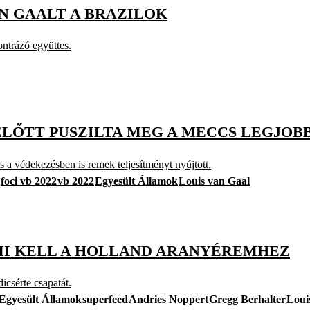
AN GAALT A BRAZILOK
ontrázó együttes.
ELŐTT PUSZILTA MEG A MECCS LEGJOBB
 s a védekezésben is remek teljesítményt nyújtott.
foci vb 2022
vb 2022
Egyesült Államok
Louis van Gaal
 MI KELL A HOLLAND ARANYÉREMHEZ
icsérte csapatát.
Egyesült Államok
superfeed
Andries Noppert
Gregg Berhalter
Loui