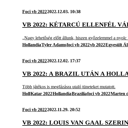
Foci vb 2022
2022.12.03. 10:38
VB 2022: KÉTARCÚ ELLENFÉL 
„Nagy lehetőség előtt állunk, hiszen győzelemmel a nyolc
Hollandia
Tyler Adams
foci vb 2022
vb 2022
Egyesült Á
Foci vb 2022
2022.12.02. 17:37
VB 2022: A BRAZIL UTÁN A HO
Több játékos is megfázásra utaló tüneteket mutatott.
Holl
Katar 2022
Hollandia
Brazília
foci vb 2022
Marten 
Foci vb 2022
2022.11.29. 20:52
VB 2022: LOUIS VAN GAAL SZE