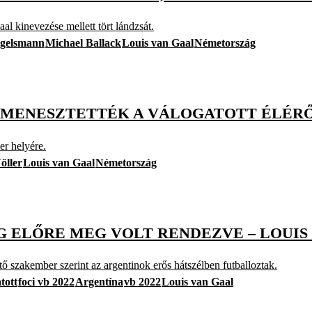
l kinevezése mellett tört lándzsát.
agelsmann
Michael Ballack
Louis van Gaal
Németország
 MENESZTETTÉK A VÁLOGATOTT ÉLÉRŐ
er helyére.
öller
Louis van Gaal
Németország
G ELŐRE MEG VOLT RENDEZVE – LOUIS
ő szakember szerint az argentinok erős hátszélben futballoztak.
tott
foci vb 2022
Argentína
vb 2022
Louis van Gaal