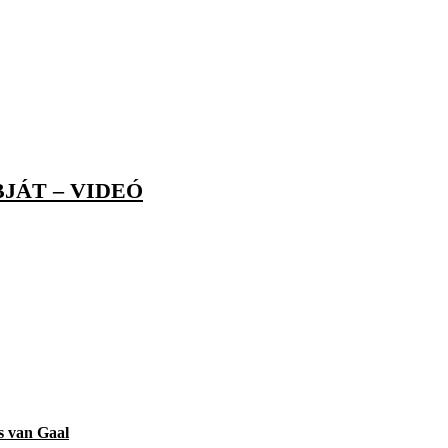
JÁT – VIDEÓ
s van Gaal