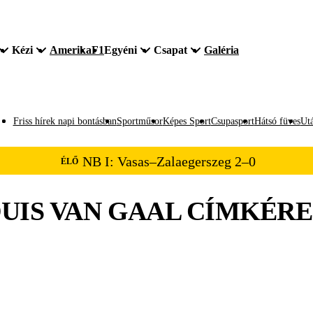
Kézi
Amerika
F1
Egyéni
Csapat
Galéria
Friss hírek napi bontásban
Sportműsor
Képes Sport
Csupasport
Hátsó füves
Utá
NB I: Vasas–Zalaegerszeg 2–0
ÉLŐ
UIS VAN GAAL
CÍMKÉRE