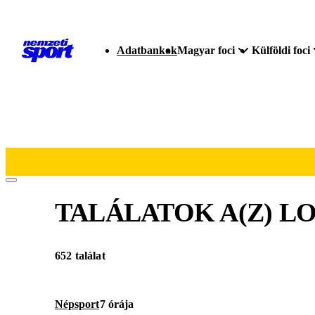
Adatbankok
Magyar foci
Külföldi foci
TALÁLATOK A(Z)
LO
652 találat
Népsport
7 órája