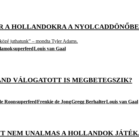
VÁR A HOLLANDOKRA A NYOLCADDÖNŐB
 közé juthatunk” – mondta Tyler Adams.
llamok
superfeed
Louis van Gaal
LLAND VÁLOGATOTT IS MEGBETEGSZIK?
de Roon
superfeed
Frenkie de Jong
Gregg Berhalter
Louis van Gaal
RINT NEM UNALMAS A HOLLANDOK JÁTÉK