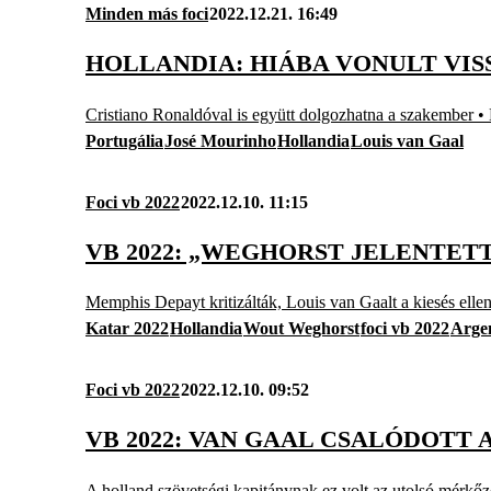
Minden más foci
2022.12.21. 16:49
HOLLANDIA: HIÁBA VONULT VIS
Cristiano Ronaldóval is együtt dolgozhatna a szakember •
Portugália
José Mourinho
Hollandia
Louis van Gaal
Foci vb 2022
2022.12.10. 11:15
VB 2022: „WEGHORST JELENTET
Memphis Depayt kritizálták, Louis van Gaalt a kiesés elle
Katar 2022
Hollandia
Wout Weghorst
foci vb 2022
Arge
Foci vb 2022
2022.12.10. 09:52
VB 2022: VAN GAAL CSALÓDOTT
A holland szövetségi kapitánynak ez volt az utolsó mérkőzé