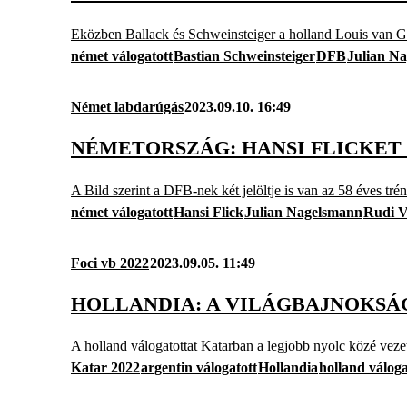
Eközben Ballack és Schweinsteiger a holland Louis van Gaa
német válogatott
Bastian Schweinsteiger
DFB
Julian N
Német labdarúgás
2023.09.10. 16:49
NÉMETORSZÁG: HANSI FLICKET
A Bild szerint a DFB-nek két jelöltje is van az 58 éves trén
német válogatott
Hansi Flick
Julian Nagelsmann
Rudi V
Foci vb 2022
2023.09.05. 11:49
HOLLANDIA: A VILÁGBAJNOKSÁ
A holland válogatottat Katarban a legjobb nyolc közé vezet
Katar 2022
argentin válogatott
Hollandia
holland váloga