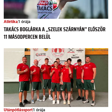
Atlétika
1 órája
TAKÁCS BOGLÁRKA A „SZELEK SZÁRNYÁN” ELŐSZÖR
11 MÁSODPERCEN BELÜL
Utánpótlássport
1 órája