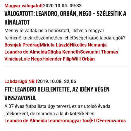
Magyar válogatott
2020.10.04. 09:33
VÁLOGATOTT: LEANDRO, ORBÁN, NEGO – SZÉLESÍTIK A
KÍNÁLATOT
Mennyire váltak be a honosított, illetve a magyar
felmenőiknek köszönhetően lehetőséget kapó labdarúgók?
Bosnjak Predrag
Miriuta László
Nikolics Nemanja
Leandro de Almeida
Otigba Kenneth
Sowunmi Thomas
Vinícius
Loic Nego
Holender Filip
Willi Orbán
Labdarúgó NB I
2019.10.08. 22:06
FTC: LEANDRO BEJELENTETTE, AZ IDÉNY VÉGÉN
VISSZAVONUL
A 37 éves futballista úgy tervezi, ez az utolsó évada
játékosként, de maradna a klub kötelékében.
Leandro de Almeida
Leandro
magyar foci
FTC
Ferencváros