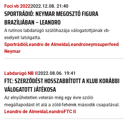
Foci vb 2022
2022.12.08. 21:40
SPORTRÁDIÓ: NEYMAR MEGOSZTÓ FIGURA
BRAZÍLIÁBAN – LEANDRO
A rutinos labdarúgó szülőhazája válogatottjának vb-
esélyeit latolgatta.
Sportrádió
Leandro de Almeida
Leandro
neym
superfeed
Neymar
Labdarúgó NB II
2022.08.06. 19:41
FTC: SZERZŐDÉST HOSSZABBÍTOTT A KLUB KORÁBBI
VÁLOGATOTT JÁTÉKOSA
Az elnyűhetetlen veterán még egy évre szóló
megállapodást írt alá a zöld-fehérek második csapatával.
Leandro de Almeida
Leandro
FTC II