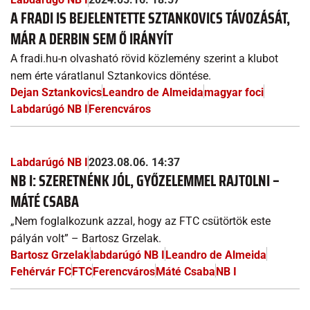
A FRADI IS BEJELENTETTE SZTANKOVICS TÁVOZÁSÁT,
MÁR A DERBIN SEM Ő IRÁNYÍT
A fradi.hu-n olvasható rövid közlemény szerint a klubot
nem érte váratlanul Sztankovics döntése.
Dejan Sztankovics
Leandro de Almeida
magyar foci
Labdarúgó NB I
Ferencváros
Labdarúgó NB I
2023.08.06. 14:37
NB I: SZERETNÉNK JÓL, GYŐZELEMMEL RAJTOLNI –
MÁTÉ CSABA
„Nem foglalkozunk azzal, hogy az FTC csütörtök este
pályán volt” – Bartosz Grzelak.
Bartosz Grzelak
labdarúgó NB I
Leandro de Almeida
Fehérvár FC
FTC
Ferencváros
Máté Csaba
NB I