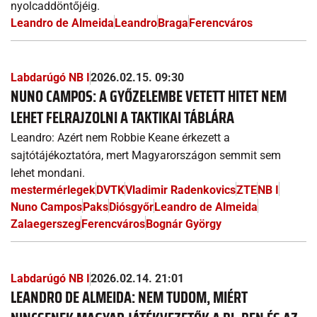
nyolcaddöntőjéig.
Leandro de Almeida
Leandro
Braga
Ferencváros
Labdarúgó NB I
2026.02.15. 09:30
NUNO CAMPOS: A GYŐZELEMBE VETETT HITET NEM
LEHET FELRAJZOLNI A TAKTIKAI TÁBLÁRA
Leandro: Azért nem Robbie Keane érkezett a
sajtótájékoztatóra, mert Magyarországon semmit sem
lehet mondani.
mestermérlegek
DVTK
Vladimir Radenkovics
ZTE
NB I
Nuno Campos
Paks
Diósgyőr
Leandro de Almeida
Zalaegerszeg
Ferencváros
Bognár György
Labdarúgó NB I
2026.02.14. 21:01
LEANDRO DE ALMEIDA: NEM TUDOM, MIÉRT