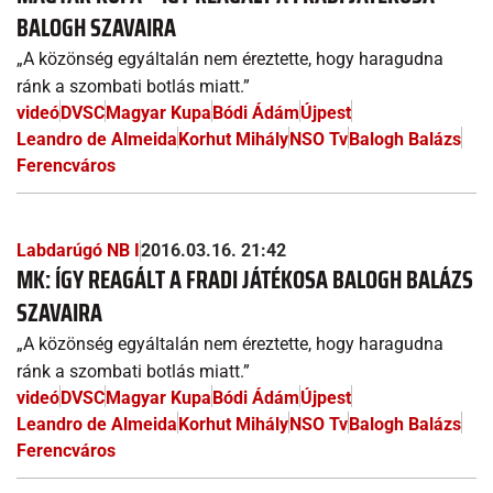
BALOGH SZAVAIRA
„A közönség egyáltalán nem éreztette, hogy haragudna
ránk a szombati botlás miatt.”
videó
DVSC
Magyar Kupa
Bódi Ádám
Újpest
Leandro de Almeida
Korhut Mihály
NSO Tv
Balogh Balázs
Ferencváros
Labdarúgó NB I
2016.03.16. 21:42
MK: ÍGY REAGÁLT A FRADI JÁTÉKOSA BALOGH BALÁZS
SZAVAIRA
„A közönség egyáltalán nem éreztette, hogy haragudna
ránk a szombati botlás miatt.”
videó
DVSC
Magyar Kupa
Bódi Ádám
Újpest
Leandro de Almeida
Korhut Mihály
NSO Tv
Balogh Balázs
Ferencváros