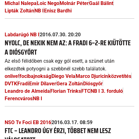
Michal Nalepa
Loic Nego
Molnár Péter
Gaál Bálint
Lipták Zoltán
NB I
Enisz Bardhi
Labdarúgó NB I
2016.07.30. 20:20
NYOLC, DE NEKIK NEM AZ: A FRADI 6–2-RE KIÜTÖTTE
A DIÓSGYŐRT
Az első félidőben csak egy gól esett, a szünet után
elkezdtek potyogni a szebbnél szebb találatok.
onlive!
focibajnokság
Diego Vela
Marco Djuricin
közvetítés
DVTK
Fradi
Emir Dilaver
Gera Zoltán
Diósgyőr
Leandro de Almeida
Florian Trinks
FTC
NB I 3. forduló
Ferencváros
NB I
NSO Tv Foci EB 2016
2016.03.17. 08:59
FTC – LEANDRO ÚGY ÉRZI, TÖBBET NEM LESZ