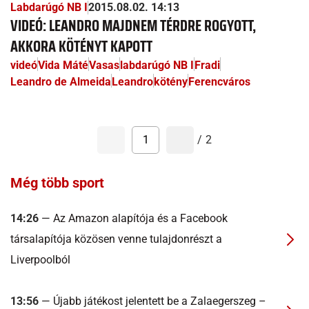
Labdarúgó NB I
2015.08.02. 14:13
VIDEÓ: LEANDRO MAJDNEM TÉRDRE ROGYOTT,
AKKORA KÖTÉNYT KAPOTT
videó
Vida Máté
Vasas
labdarúgó NB I
Fradi
Leandro de Almeida
Leandro
kötény
Ferencváros
1
/
2
Még több sport
14:26
— Az Amazon alapítója és a Facebook
társalapítója közösen venne tulajdonrészt a
Liverpoolból
13:56
— Újabb játékost jelentett be a Zalaegerszeg –