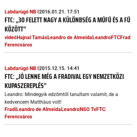
Labdarúgó NB I
2016.01.21. 17:51
FTC: „30 FELETT NAGY A KÜLÖNBSÉG A MŰFŰ ÉS A FŰ
KÖZÖTT”
videó
Hajnal Tamás
Leandro de Almeida
Leandro
FTC
Frad
Ferencváros
Labdarúgó NB I
2015.12.15. 14:41
FTC: „JÓ LENNE MÉG A FRADIVAL EGY NEMZETKÖZI
KUPASZEREPLÉS”
Leandro: Mindegyik edzőmtől tanultam valamit, de a
kedvencem Matthäus volt!
Fradi
Leandro de Almeida
Leandro
NSO Tv
FTC
Ferencváros