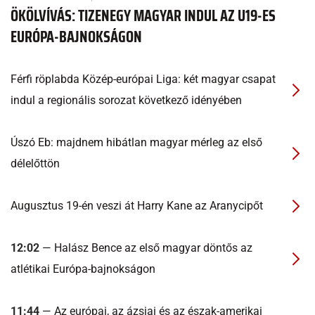
ÖKÖLVÍVÁS: TIZENEGY MAGYAR INDUL AZ U19-ES
EURÓPA-BAJNOKSÁGON
Férfi röplabda Közép-európai Liga: két magyar csapat
indul a regionális sorozat következő idényében
Úszó Eb: majdnem hibátlan magyar mérleg az első
délelőttön
Augusztus 19-én veszi át Harry Kane az Aranycipőt
12:02
— Halász Bence az első magyar döntős az
atlétikai Európa-bajnokságon
11:44
— Az európai, az ázsiai és az észak-amerikai