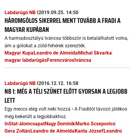
Labdarúgó NB I
2019.09.25. 14:50
HÁROMGÓLOS SIKERREL MENT TOVÁBB A FRADI A
MAGYAR KUPÁBAN
A harmadosztályú Iváncsa többször is betalálhatott volna,
ám a gólokat a zöld-fehérek szerezték.
Magyar Kupa
Leandro de Almeida
Michal Skvarka
magyar labdarúgás
Ferencváros
Iváncsa
Labdarúgó NB I
2016.12.12. 16:58
NB I: MÉG A TÉLI SZÜNET ELŐTT GYORSAN A LEGJOBB
LETT
Egy meccs elég volt neki hozzá • A Fraditól távozó játékos
még bekerült a legjobbakhoz.
InStat-álomcsapat
Nagy Dominik
Marko Scsepovics
Gera Zoltán
Leandro de Almeida
Kanta József
Leandro