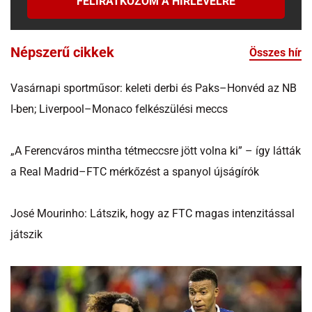
FELIRATKOZOM A HÍRLEVÉLRE
Népszerű cikkek
Összes hír
Vasárnapi sportműsor: keleti derbi és Paks–Honvéd az NB
I-ben; Liverpool–Monaco felkészülési meccs
„A Ferencváros mintha tétmeccsre jött volna ki” – így látták
a Real Madrid–FTC mérkőzést a spanyol újságírók
José Mourinho: Látszik, hogy az FTC magas intenzitással
játszik