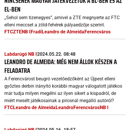
NINCSENEK MAGYAR JÁTÉKVEZETŐK A BL-BEN ÉS AZ
EL-BEN
„Sehol sem tizenegyes”, amivel a ZTE megnyerte az FTC
elleni meccset a zöld-fehérek pályaedzője szerint.
FTC
ZTE
NB I
Fradi
Leandro de Almeida
Ferencváros
Labdarúgó NB I
2024.05.22. 08:48
LEANDRO DE ALMEIDA: MÉG NEM ÁLLOK KÉSZEN A
FELADATRA
A Ferencvárost beugró vezetőedzőként az Újpest elleni
győztes derbin irányító korábbi magyar válogatott játékos
már tudja milyen megélni az ilyen sikert a kispadról, de
miért mesélt játékosainak a pirosnál megálló autóról?
FTC
Leandro de Almeida
Leandro
Ferencváros
NB I
Labdarúgó NB I
2024.05.16. 18:57