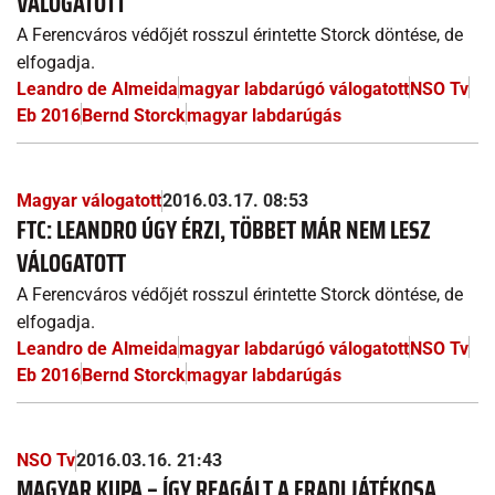
VÁLOGATOTT
A Ferencváros védőjét rosszul érintette Storck döntése, de
elfogadja.
Leandro de Almeida
magyar labdarúgó válogatott
NSO Tv
Eb 2016
Bernd Storck
magyar labdarúgás
Magyar válogatott
2016.03.17. 08:53
FTC: LEANDRO ÚGY ÉRZI, TÖBBET MÁR NEM LESZ
VÁLOGATOTT
A Ferencváros védőjét rosszul érintette Storck döntése, de
elfogadja.
Leandro de Almeida
magyar labdarúgó válogatott
NSO Tv
Eb 2016
Bernd Storck
magyar labdarúgás
NSO Tv
2016.03.16. 21:43
MAGYAR KUPA – ÍGY REAGÁLT A FRADI JÁTÉKOSA