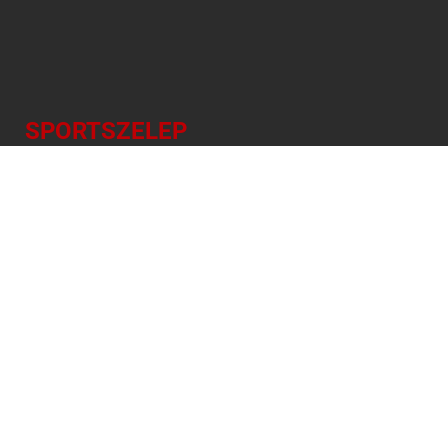
SPORTSZELEP
EREDMÉNYEK, JEGYZŐKÖNYVEK,
TABELLÁK
NAPI SPORTMŰSOR