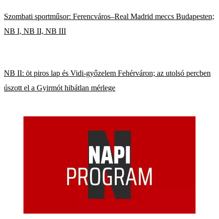
Szombati sportműsor: Ferencváros–Real Madrid meccs Budapesten;
NB I, NB II, NB III
NB II: öt piros lap és Vidi-győzelem Fehérváron; az utolsó percben
úszott el a Gyirmót hibátlan mérlege