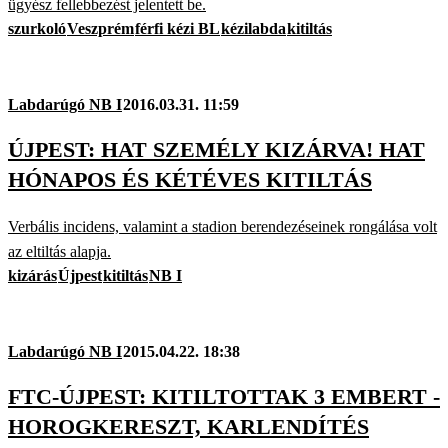
ügyész fellebbezést jelentett be.
szurkoló
Veszprém
férfi kézi BL
kézilabda
kitiltás
Labdarúgó NB I
2016.03.31. 11:59
ÚJPEST: HAT SZEMÉLY KIZÁRVA! HAT
HÓNAPOS ÉS KÉTÉVES KITILTÁS
Verbális incidens, valamint a stadion berendezéseinek rongálása volt
az eltiltás alapja.
kizárás
Újpest
kitiltás
NB I
Labdarúgó NB I
2015.04.22. 18:38
FTC-ÚJPEST: KITILTOTTAK 3 EMBERT -
HOROGKERESZT, KARLENDÍTÉS