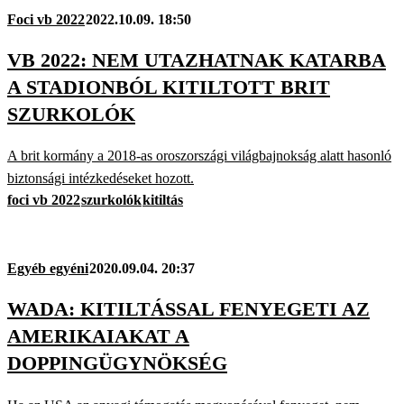
Foci vb 2022
2022.10.09. 18:50
VB 2022: NEM UTAZHATNAK KATARBA
A STADIONBÓL KITILTOTT BRIT
SZURKOLÓK
A brit kormány a 2018-as oroszországi világbajnokság alatt hasonló
biztonsági intézkedéseket hozott.
foci vb 2022
szurkolók
kitiltás
Egyéb egyéni
2020.09.04. 20:37
WADA: KITILTÁSSAL FENYEGETI AZ
AMERIKAIAKAT A
DOPPINGÜGYNÖKSÉG