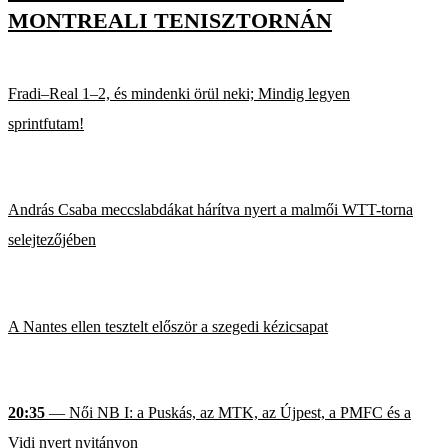
MONTREALI TENISZTORNÁN
Fradi–Real 1–2, és mindenki örül neki; Mindig legyen
sprintfutam!
András Csaba meccslabdákat hárítva nyert a malmői WTT-torna
selejtezőjében
A Nantes ellen tesztelt először a szegedi kézicsapat
20:35
— Női NB I: a Puskás, az MTK, az Újpest, a PMFC és a
Vidi nyert nyitányon