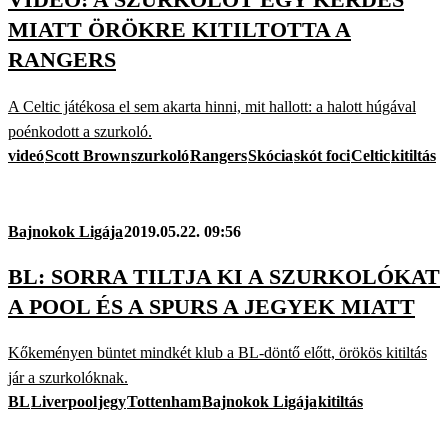
MIATT ÖRÖKRE KITILTOTTA A
RANGERS
A Celtic játékosa el sem akarta hinni, mit hallott: a halott húgával
poénkodott a szurkoló.
videó
Scott Brown
szurkoló
Rangers
Skócia
skót foci
Celtic
kitiltás
Bajnokok Ligája
2019.05.22. 09:56
BL: SORRA TILTJA KI A SZURKOLÓKAT
A POOL ÉS A SPURS A JEGYEK MIATT
Kőkeményen büntet mindkét klub a BL-döntő előtt, örökös kitiltás
jár a szurkolóknak.
BL
Liverpool
jegy
Tottenham
Bajnokok Ligája
kitiltás