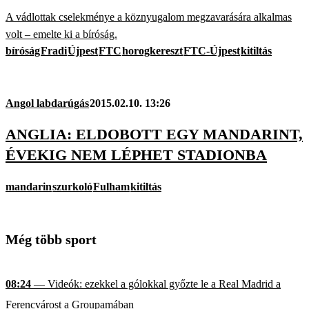
A vádlottak cselekménye a köznyugalom megzavarására alkalmas
volt – emelte ki a bíróság.
bíróság
Fradi
Újpest
FTC
horogkereszt
FTC-Újpest
kitiltás
Angol labdarúgás
2015.02.10. 13:26
ANGLIA: ELDOBOTT EGY MANDARINT,
ÉVEKIG NEM LÉPHET STADIONBA
mandarin
szurkoló
Fulham
kitiltás
Még több sport
08:24
— Videók: ezekkel a gólokkal győzte le a Real Madrid a
Ferencvárost a Groupamában