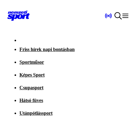
Friss hírek napi bontásban
Sportműsor
Képes Sport
Csupasport
Hátsó füves
Utánpótlássport