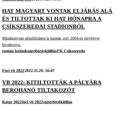
HAT MAGYART VONTAK ELJÁRÁS ALÁ
ÉS TILTOTTAK KI HAT HÓNAPRA A
CSÍKSZEREDAI STADIONBÓL
Mindannyian pénzbírságot is kaptak, egy 2004-es törvényre
hivatkozva.
román bajnokság
eljárás
kitiltás
FK Csíkszereda
Foci vb 2022
2022.11.29. 16:47
VB 2022: KITILTOTTÁK A PÁLYÁRA
BEROHANÓ TILTAKOZÓT
Katar 2022
foci vb 2022
superfeed
kitiltás