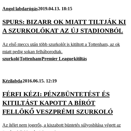
Angol labdarúgás
2019.04.13. 18:15
SPURS: BIZARR OK MIATT TILTJÁK KI
A SZURKOLÓKAT AZ ÚJ STADIONBÓL
Az első meccs után több szurkolót is kitiltott a Tottenham, az ok
miatt pedig sokan felháborodtak.
szurkoló
Tottenham
Premier League
kitiltás
Kézilabda
2016.06.15. 12:19
FÉRFI KÉZI: PÉNZBÜNTETÉST ÉS
KITILTÁST KAPOTT A BÍRÓT
FELLÖKŐ VESZPRÉMI SZURKOLÓ
Az ítélet nem jogerős, a kiszabott büntetés súlyosbítása végett az