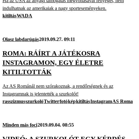
Ha az USA az anyagi támogatás megvonásával fenyeget, nem
indulhatnak az amerikaiak a nagy sporteseményeken.
kitiltás
WADA
Olasz labdarúgás
2019.09.27. 09:11
ROMA: RÁÍRT A JÁTÉKOSRA
INSTAGRAMON, EGY ÉLETRE
KITILTOTTÁK
Az AS Románál nem szórakoznak, a rendőrségnek és az
Instagramnak is jelentették a szurkolót!
rasszizmus
szurkoló
Twitter
fotó
kép
kitiltás
Instagram
AS Roma
Minden más foci
2019.09.04. 08:55
VIDEÓ: A SZURKOLÓT EGY KÉRDÉS