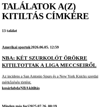
TALÁLATOK A(Z)
KITILTÁS
CÍMKÉRE
13 találat
Amerikai sportok
2026.06.05. 12:59
NBA: KÉT SZURKOLÓT ÖRÖKRE
KITILTOTTAK A LIGA MECCSEIRŐL
Az incidens a San Antonio Spurs és a New York Knicks szerdai
mérkőzésén történt.
kosárlabda
NBA
kitiltás
Minden más foci
2025.07.26. 00:19