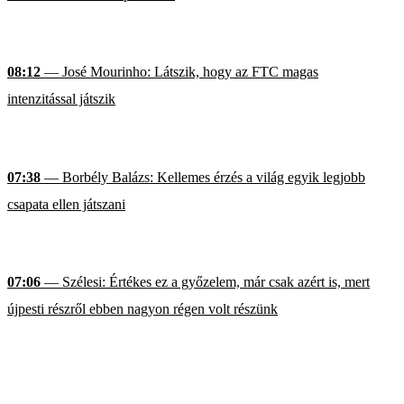
08:12
— José Mourinho: Látszik, hogy az FTC magas
intenzitással játszik
07:38
— Borbély Balázs: Kellemes érzés a világ egyik legjobb
csapata ellen játszani
07:06
— Szélesi: Értékes ez a győzelem, már csak azért is, mert
újpesti részről ebben nagyon régen volt részünk