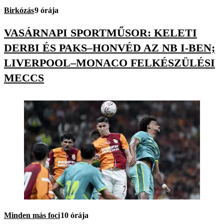
Birkózás
9 órája
VASÁRNAPI SPORTMŰSOR: KELETI
DERBI ÉS PAKS–HONVÉD AZ NB I-BEN;
LIVERPOOL–MONACO FELKÉSZÜLÉSI
MECCS
Minden más foci
10 órája