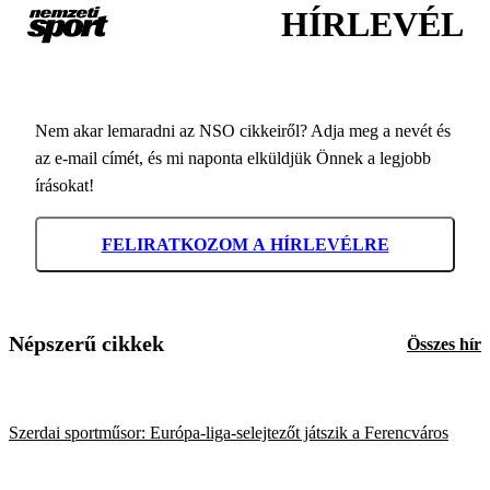
HÍRLEVÉL
Nem akar lemaradni az NSO cikkeiről? Adja meg a nevét és
az e-mail címét, és mi naponta elküldjük Önnek a legjobb
írásokat!
FELIRATKOZOM A HÍRLEVÉLRE
Népszerű cikkek
Összes hír
Szerdai sportműsor: Európa-liga-selejtezőt játszik a Ferencváros