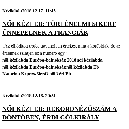
Kézilabda
2018.12.17. 11:45
NŐI KÉZI EB: TÖRTÉNELMI SIKERT
ÜNNEPELNEK A FRANCIÁK
„Az elhódított trófea ugyanolyan értékes, mint a korábbiak, de az
érzelmek szintjén ez a numero egy.”
női kézilabda Európa-bajnokság 2018
női kézilabda
női kézilabda Európa-bajnokság
női kézilabda Eb
Katarina Krpezs-Slezák
női kézi Eb
Kézilabda
2018.12.16. 20:51
NŐI KÉZI EB: REKORDNÉZŐSZÁM A
DÖNTŐBEN, ÉRDI GÓLKIRÁLY