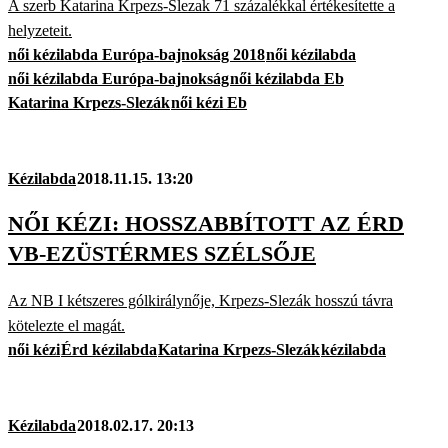
A szerb Katarina Krpezs-Slezak 71 százalékkal értékesítette a
helyzeteit.
női kézilabda Európa-bajnokság 2018
női kézilabda
női kézilabda Európa-bajnokság
női kézilabda Eb
Katarina Krpezs-Slezák
női kézi Eb
Kézilabda
2018.11.15. 13:20
NŐI KÉZI: HOSSZABBÍTOTT AZ ÉRD
VB-EZÜSTÉRMES SZÉLSŐJE
Az NB I kétszeres gólkirálynője, Krpezs-Slezák hosszú távra
kötelezte el magát.
női kézi
Érd kézilabda
Katarina Krpezs-Slezák
kézilabda
Kézilabda
2018.02.17. 20:13