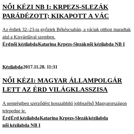
NŐI KÉZI NB I: KRPEZS-SLEZÁK
PARÁDÉZOTT; KIKAPOTT A VÁC
Az érdiek 32–23-ra győztek Békéscsabán, a váciak otthon maradtak
alul a Kisvárdával szemben.
Érd
női kézilabda
Katarina Krpezs-Slezák
női kézilabda NB I
Kézilabda
2017.11.28. 11:31
NŐI KÉZI: MAGYAR ÁLLAMPOLGÁR
LETT AZ ÉRD VILÁGKLASSZISA
A nemrégiben szerződést hosszabbító jobbszélső Magyarországon
telepedne le.
Érd
Érd kézilabda
Katarina Krpezs-Slezák
kézilabda
női kézilabda NB I