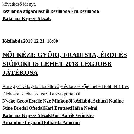
következő idényt.
kézilabda átigazolás
női kézilabda
Érd kézilabda
Katarina Krpezs-Slezák
Kézilabda
2018.12.21. 16:00
NŐI KÉZI: GYŐRI, FRADISTA, ÉRDI ÉS
SIÓFOKI IS LEHET 2018 LEGJOBB
JÁTÉKOSA
A magyar válogatott balátlövője és balszélsője mellett több NB I-es
játékosra is lehet szavazni a szakportálnál.
Nycke Groot
Estelle Nze Minko
női kézilabda
Schatzl Nadine
Stine Bredal Oftedal
Kari Brattset
Háfra Noémi
Katarina Krpezs-Slezák
Kari Aalvik Grimsbö
Amandine Leynaud
Eduarda Amorim