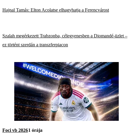
Hajnal Tamás: Elton Acolatse elhagyhatja a Ferencvárost
Szalah megérkezett Trabzonba, célegyenesben a Diomandé-üzlet –
ez történt szerdán a transzferpiacon
Foci vb 2026
1 órája