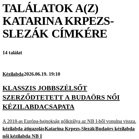
TALÁLATOK A(Z)
KATARINA KRPEZS-
SLEZÁK
CÍMKÉRE
14 találat
Kézilabda
2026.06.19. 19:10
KLASSZIS JOBBSZÉLSŐT
SZERZŐDTETETT A BUDAÖRS NŐI
KÉZILABDACSAPATA
A 2018-as Európa-bajnokság gólkirálya az NB I-ből vonulna vissza.
kézilabda átigazolás
Katarina Krpezs-Slezák
Budaörs kézilabda
női kézilabda NB I