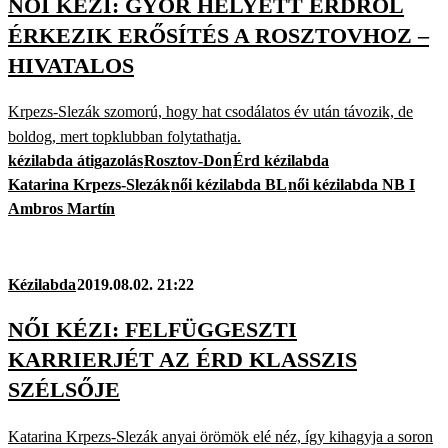
NŐI KÉZI: GYŐR HELYETT ÉRDRŐL
ÉRKEZIK ERŐSÍTÉS A ROSZTOVHOZ –
HIVATALOS
Krpezs-Slezák szomorú, hogy hat csodálatos év után távozik, de
boldog, mert topklubban folytathatja.
kézilabda átigazolás
Rosztov-Don
Érd kézilabda
Katarina Krpezs-Slezák
női kézilabda BL
női kézilabda NB I
Ambros Martín
Kézilabda
2019.08.02. 21:22
NŐI KÉZI: FELFÜGGESZTI
KARRIERJÉT AZ ÉRD KLASSZIS
SZÉLSŐJE
Katarina Krpezs-Slezák anyai örömök elé néz, így kihagyja a soron