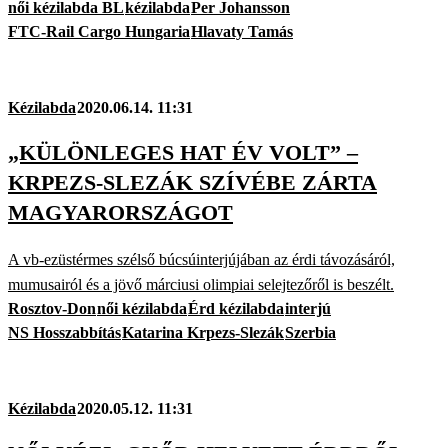
női kézilabda BL
kézilabda
Per Johansson
FTC-Rail Cargo Hungaria
Hlavaty Tamás
Kézilabda
2020.06.14. 11:31
„KÜLÖNLEGES HAT ÉV VOLT” –
KRPEZS-SLEZÁK SZÍVÉBE ZÁRTA
MAGYARORSZÁGOT
A vb-ezüstérmes szélső búcsúinterjújában az érdi távozásáról,
mumusairól és a jövő márciusi olimpiai selejtezőről is beszélt.
Rosztov-Don
női kézilabda
Érd kézilabda
interjú
NS Hosszabbítás
Katarina Krpezs-Slezák
Szerbia
Kézilabda
2020.05.12. 11:31