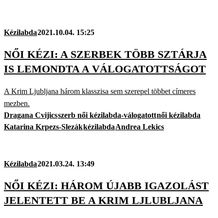
Kézilabda
2021.10.04. 15:25
NŐI KÉZI: A SZERBEK TÖBB SZTÁRJA
IS LEMONDTA A VÁLOGATOTTSÁGOT
A Krim Ljubljana három klasszisa sem szerepel többet címeres
mezben.
Dragana Cvijics
szerb női kézilabda-válogatott
női kézilabda
Katarina Krpezs-Slezák
kézilabda
Andrea Lekics
Kézilabda
2021.03.24. 13:49
NŐI KÉZI: HÁROM ÚJABB IGAZOLÁST
JELENTETT BE A KRIM LJLUBLJANA