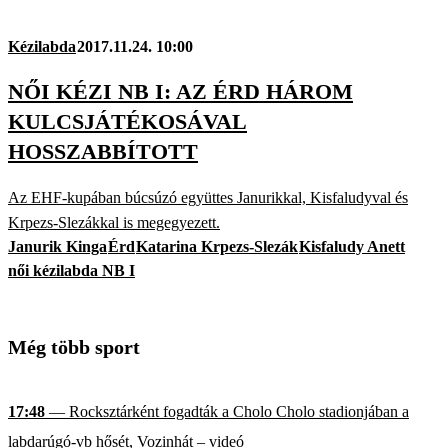
Kézilabda
2017.11.24. 10:00
NŐI KÉZI NB I: AZ ÉRD HÁROM
KULCSJÁTÉKOSÁVAL
HOSSZABBÍTOTT
Az EHF-kupában búcsúzó együttes Janurikkal, Kisfaludyval és
Krpezs-Slezákkal is megegyezett.
Janurik Kinga
Érd
Katarina Krpezs-Slezák
Kisfaludy Anett
női kézilabda NB I
Még több sport
17:48
— Rocksztárként fogadták a Cholo Cholo stadionjában a
labdarúgó-vb hősét, Vozinhát – videó