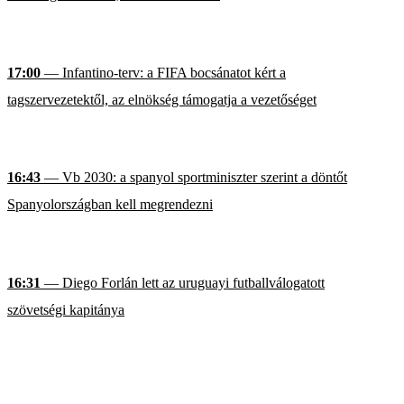
17:00
— Infantino-terv: a FIFA bocsánatot kért a
tagszervezetektől, az elnökség támogatja a vezetőséget
16:43
— Vb 2030: a spanyol sportminiszter szerint a döntőt
Spanyolországban kell megrendezni
16:31
— Diego Forlán lett az uruguayi futballválogatott
szövetségi kapitánya