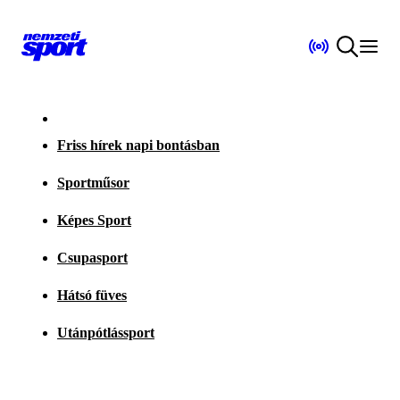
Friss hírek napi bontásban
Sportműsor
Képes Sport
Csupasport
Hátsó füves
Utánpótlássport