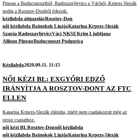
Pineau a Buducsnosztból, Radoszavljevics a Vácból, Krpezs Slezák
pedig a Rosztov-Donból érkezik.
kézilabda átigazolás
Rosztov-Don
női kézilabda Bajnokok Ligája
Katarina Krpezs-Slezák
Szanja Radoszavljevics
Váci NKSE
Krim Ljubljana
Allison Pineau
Buducsnoszt Podgorica
Kézilabda
2020.09.11. 11:15
NŐI KÉZI BL: EXGYŐRI EDZŐ
IRÁNYÍTJA A ROSZTOV-DONT AZ FTC
ELLEN
Katarina Krpezs-Slezák elárulta, miért nem csatlakozott még az
orosz csapathoz.
női kézi BL
Rosztov-Don
női kézilabda
női kézilabda Bajnokok Ligája
Katarina Krpezs-Slezák