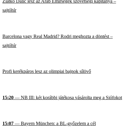
Zlatko Dalic lesz az Arab Emírségek szövetségi kapitánya –
sajtóhír
Barcelona vagy Real Madrid? Rodri meghozta a döntést –
sajtóhír
Profi kerékpáros lesz az olimpiai bajnok sílövő
15:20
— NB III: két korábbi játékosa vásárolta meg a Siófokot
15:07
— Bayern München: a BL-győzelem a cél