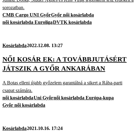
sorozatban.
CMB Cargo UNI Győr
Győr női kosárlabda
női kosárlabda Euroliga
DVTK kosárlabda
Kosárlabda
2022.12.08. 13:27
NŐI KOSÁR EK: A TOVÁBBJUTÁSÉRT
JÁTSZIK A GYŐR ANKARÁBAN
A Botas elleni újabb győzelem garantálná a sikert a Rába-parti
csapat számára.
női kosárlabda
Uni Győr
női kosárlabda Európa-kupa
Győr női kosárlabda
Kosárlabda
2021.10.16. 17:24