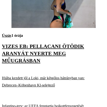
Úszás
1 órája
VIZES EB: PELLACANI ÖTÖDIK
ARANYÁT NYERTE MEG
MŰUGRÁSBAN
Hiába kezdett jól a Loki, már kétgólos hátrányban van:
Debrecen–Köbenhavn Kl-selejtező
Infantino-terv: az UEFA fenntartja bojkottfenyegetését