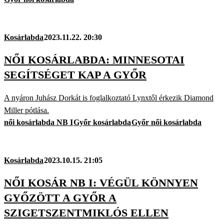
Kosárlabda
2023.11.22. 20:30
NŐI KOSÁRLABDA: MINNESOTAI
SEGÍTSÉGET KAP A GYŐR
A nyáron Juhász Dorkát is foglalkoztató Lynxtől érkezik Diamond
Miller pótlása.
női kosárlabda NB I
Győr kosárlabda
Győr női kosárlabda
Kosárlabda
2023.10.15. 21:05
NŐI KOSÁR NB I: VÉGÜL KÖNNYEN
GYŐZÖTT A GYŐR A
SZIGETSZENTMIKLÓS ELLEN