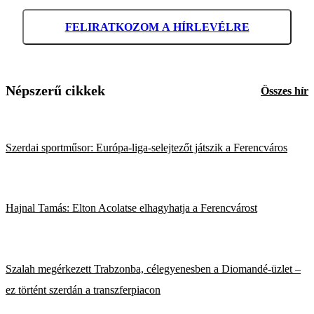
FELIRATKOZOM A HÍRLEVÉLRE
Népszerű cikkek
Összes hír
Szerdai sportműsor: Európa-liga-selejtezőt játszik a Ferencváros
Hajnal Tamás: Elton Acolatse elhagyhatja a Ferencvárost
Szalah megérkezett Trabzonba, célegyenesben a Diomandé-üzlet –
ez történt szerdán a transzferpiacon