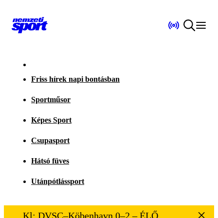
Friss hírek napi bontásban
Sportműsor
Képes Sport
Csupasport
Hátsó füves
Utánpótlássport
Kl: DVSC–Köbenhavn 0–2 – ÉLŐ