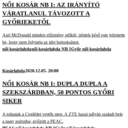
NŐI KOSÁR NB I: AZ IRÁNYÍTÓ
VÁRATLANUL TÁVOZOTT A
GYŐRIEKETŐL
Aari McDonald minden előzmény nélkül, péntek késő este jelentette
be, hogy nem folytatja az idei bajnokságot.
női kosárlabda
női kosárlabda NB I
Győr női kosárlabda
Kosárlabda
2020.12.05. 20:00
NŐI KOSÁR NB I: DUPLA DUPLA A
SZEKSZÁRDBAN, 50 PONTOS GYŐRI
SIKER
A tolnaiak a Ceglédet verték meg. A ZTE hazai pályán szaladt bele
a nagy pofonba; győzött a PEAC.