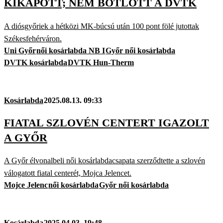
KIKAPOTT; NEM BOTLOTT A DVTK
A diósgyőriek a hétközi MK-búcsú után 100 pont fölé jutottak
Székesfehérváron.
Uni Győr
női kosárlabda NB I
Győr női kosárlabda
DVTK kosárlabda
DVTK Hun-Therm
Kosárlabda
2025.08.13. 09:33
FIATAL SZLOVÉN CENTERT IGAZOLT
A GYŐR
A Győr élvonalbeli női kosárlabdacsapata szerződtette a szlovén
válogatott fiatal centerét, Mojca Jelencet.
Mojce Jelenc
női kosárlabda
Győr női kosárlabda
Kosárlabda
2025.04.03. 19:48