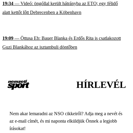
19:34
— Videó: öngóllal került hátrányba az ETO; egy félidő
alatt kettőt lőtt Debrecenben a Köbenhavn
19:09
— Öttusa Eb: Bauer Blanka és Erdős Rita is csatlakozott
Guzi Blankához az isztambuli döntőben
HÍRLEVÉL
Nem akar lemaradni az NSO cikkeiről? Adja meg a nevét és
az e-mail címét, és mi naponta elküldjük Önnek a legjobb
írásokat!