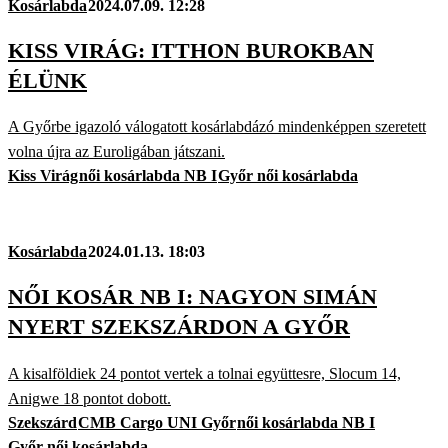
Kosárlabda
2024.07.09. 12:28
KISS VIRÁG: ITTHON BUROKBAN
ÉLÜNK
A Győrbe igazoló válogatott kosárlabdázó mindenképpen szeretett
volna újra az Euroligában játszani.
Kiss Virág
női kosárlabda NB I
Győr női kosárlabda
Kosárlabda
2024.01.13. 18:03
NŐI KOSÁR NB I: NAGYON SIMÁN
NYERT SZEKSZÁRDON A GYŐR
A kisalföldiek 24 pontot vertek a tolnai együttesre, Slocum 14,
Anigwe 18 pontot dobott.
Szekszárd
CMB Cargo UNI Győr
női kosárlabda NB I
Győr női kosárlabda