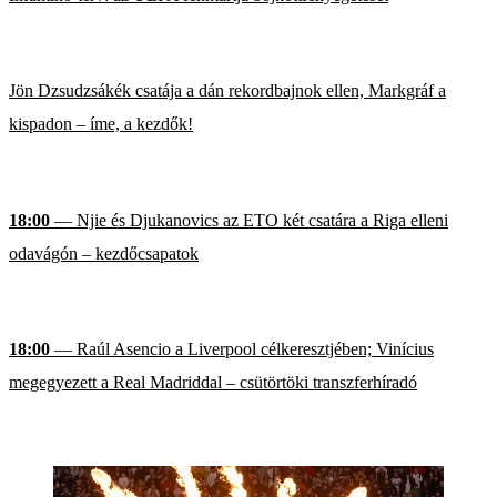
Jön Dzsudzsákék csatája a dán rekordbajnok ellen, Markgráf a
kispadon – íme, a kezdők!
18:00
— Njie és Djukanovics az ETO két csatára a Riga elleni
odavágón – kezdőcsapatok
18:00
— Raúl Asencio a Liverpool célkeresztjében; Vinícius
megegyezett a Real Madriddal – csütörtöki transzferhíradó