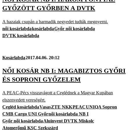
GYŐZÖTT GYŐRBEN A DVTK
A hazaiak csupán a harmadik negyedet tudták megnyerni.
női kosárlabda
kosárlabda
Győr női kosárlabda
DVTK kosárlabda
Kosárlabda
2017.04.06. 20:12
NŐI KOSÁR NB I: MAGABIZTOS GYŐRI
ÉS SOPRONI GYŐZELEM
A PEAC-Pécs visszavágott a Ceglédnek a Magyar Kupában
elszenvedett vereségért.
Cegléd kosárlabda
Vasas
ZTE NKK
PEAC
UNIQA Sopron
CMB Cargo UNI Győr
női kosárlabda NB I
Győr női kosárlabda
Aluinvent DVTK Miskolc
Atomerőmű KSC Szekszárd