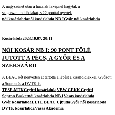
A nagyszünet után a hazaiak faképnél hagyták a
szigetszentmiklósiakat, s 22 ponttal nyertek
női kosárlabda
női kosárlabda NB I
Győr női kosárlabda
Kosárlabda
2023.10.07. 20:11
NŐI KOSÁR NB I: 90 PONT FÖLÉ
JUTOTT A PÉCS, A GYŐR ÉS A
SZEKSZÁRD
A BEAC két negyeden át tartotta a lépést a kisalföldiekkel. Győzött
a Sopron és a DVTK is.
TFSE-MTK
Cegléd kosárlabda
VBW CEKK Cegléd
Sopron Basket
női kosárlabda NB I
Vasas kosárlabda
Győr kosárlabda
ELTE BEAC Újbuda
Győr női kosárlabda
DVTK kosárlabda
Vasas Akadémia