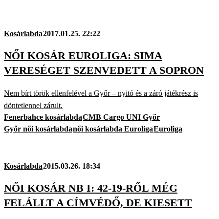
Kosárlabda
2017.01.25. 22:22
NŐI KOSÁR EUROLIGA: SIMA
VERESÉGET SZENVEDETT A SOPRON
Nem bírt török ellenfelével a Győr – nyitó és a záró játékrész is
döntetlennel zárult.
Fenerbahce kosárlabda
CMB Cargo UNI Győr
Győr női kosárlabda
női kosárlabda Euroliga
Euroliga
Kosárlabda
2015.03.26. 18:34
NŐI KOSÁR NB I: 42-19-RŐL MÉG
FELÁLLT A CÍMVÉDŐ, DE KIESETT