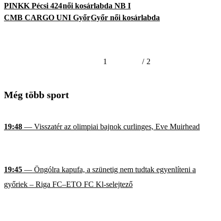
PINKK Pécsi 424
női kosárlabda NB I
CMB CARGO UNI Győr
Győr női kosárlabda
1
/
2
Még több sport
19:48
— Visszatér az olimpiai bajnok curlinges, Eve Muirhead
19:45
— Öngólra kapufa, a szünetig nem tudtak egyenlíteni a
győriek – Riga FC–ETO FC Kl-selejtező