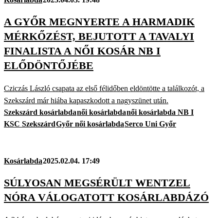
A GYŐR MEGNYERTE A HARMADIK
MÉRKŐZÉST, BEJUTOTT A TAVALYI
FINALISTA A NŐI KOSÁR NB I
ELŐDÖNTŐJÉBE
Cziczás László csapata az első félidőben eldöntötte a találkozót, a
Szekszárd már hiába kapaszkodott a nagyszünet után.
Szekszárd kosárlabda
női kosárlabda
női kosárlabda NB I
KSC Szekszárd
Győr női kosárlabda
Serco Uni Győr
Kosárlabda
2025.02.04. 17:49
SÚLYOSAN MEGSÉRÜLT WENTZEL
NÓRA VÁLOGATOTT KOSÁRLABDÁZÓ