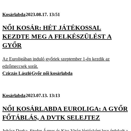
Kosárlabda
2023.08.17. 13:51
NŐI KOSÁR: HÉT JÁTÉKOSSAL
KEZDTE MEG A FELKÉSZÜLÉST A
GYŐR
Az Euroligában induló győriek szeptember 1-én kezdik az
edzőmeccsek sorát.
Cziczás László
Győr női kosárlabda
Kosárlabda
2023.07.13. 13:13
NŐI KOSÁRLABDA EUROLIGA: A GYŐR
FŐTÁBLÁS, A DVTK SELEJTEZ
Juhász Dorka, Studer Ágnes és Kiss Virág légiósként lesz érdekelt a