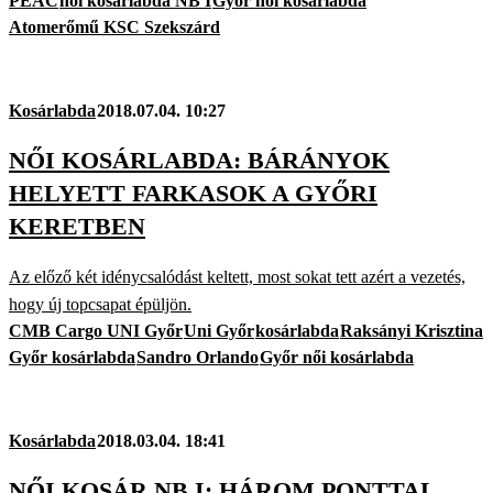
PEAC
női kosárlabda NB I
Győr női kosárlabda
Atomerőmű KSC Szekszárd
Kosárlabda
2018.07.04. 10:27
NŐI KOSÁRLABDA: BÁRÁNYOK
HELYETT FARKASOK A GYŐRI
KERETBEN
Az előző két idénycsalódást keltett, most sokat tett azért a vezetés,
hogy új topcsapat épüljön.
CMB Cargo UNI Győr
Uni Győr
kosárlabda
Raksányi Krisztina
Győr kosárlabda
Sandro Orlando
Győr női kosárlabda
Kosárlabda
2018.03.04. 18:41
NŐI KOSÁR NB I: HÁROM PONTTAL