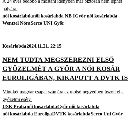
A 24 éves bedobó a mostani idényben már biztosan nem léphet
pályára.
női kosárlabda
női kosárlabda NB I
Győr női kosárlabda
Wentzel Nóra
Serco UNI Győr
Kosárlabda
2024.11.21. 22:15
NEM TUDTA MEGSZEREZNI ELSŐ
GYŐZELMÉT A GYŐR A NŐI KOSÁR
EUROLIGÁBAN, KIKAPOTT A DVTK IS
Mindkét magyar csapat számára az utolsó negyedben úszott el a
győzelmi esély.
USK Praha
női kosárlabda
Győr női kosárlabda
női kosárlabda Euroliga
DVTK kosárlabda
Serco Uni Győr