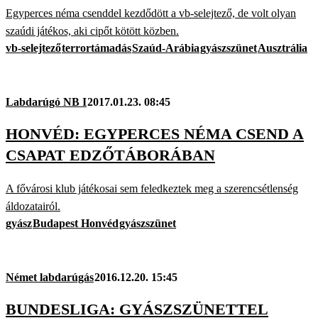
Egyperces néma csenddel kezdődött a vb-selejtező, de volt olyan
szaúdi játékos, aki cipőt kötött közben.
vb-selejtező
terrortámadás
Szaúd-Arábia
gyászszünet
Ausztrália
Labdarúgó NB I
2017.01.23. 08:45
HONVÉD: EGYPERCES NÉMA CSEND A
CSAPAT EDZŐTÁBORÁBAN
A fővárosi klub játékosai sem feledkeztek meg a szerencsétlenség
áldozatairól.
gyász
Budapest Honvéd
gyászszünet
Német labdarúgás
2016.12.20. 15:45
BUNDESLIGA: GYÁSZSZÜNETTEL