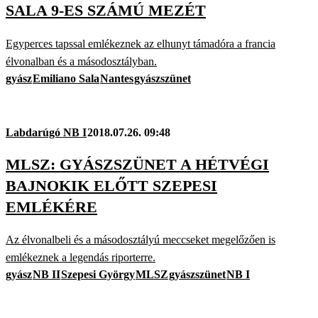
SALA 9-ES SZÁMÚ MEZÉT
Egyperces tapssal emlékeznek az elhunyt támadóra a francia
élvonalban és a másodosztályban.
gyász
Emiliano Sala
Nantes
gyászszünet
Labdarúgó NB I
2018.07.26. 09:48
MLSZ: GYÁSZSZÜNET A HÉTVÉGI
BAJNOKIK ELŐTT SZEPESI
EMLÉKÉRE
Az élvonalbeli és a másodosztályú meccseket megelőzően is
emlékeznek a legendás riporterre.
gyász
NB II
Szepesi György
MLSZ
gyászszünet
NB I