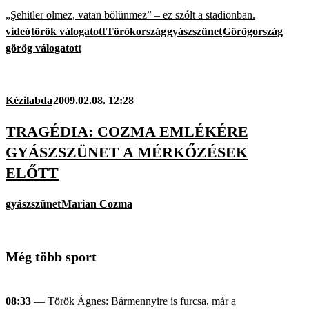
„Şehitler ölmez, vatan bölünmez” – ez szólt a stadionban.
videó
török válogatott
Törökország
gyászszünet
Görögország
görög válogatott
Kézilabda
2009.02.08. 12:28
TRAGÉDIA: COZMA EMLÉKÉRE
GYÁSZSZÜNET A MÉRKŐZÉSEK
ELŐTT
gyászszünet
Marian Cozma
Még több sport
08:33
— Török Ágnes: Bármennyire is furcsa, már a