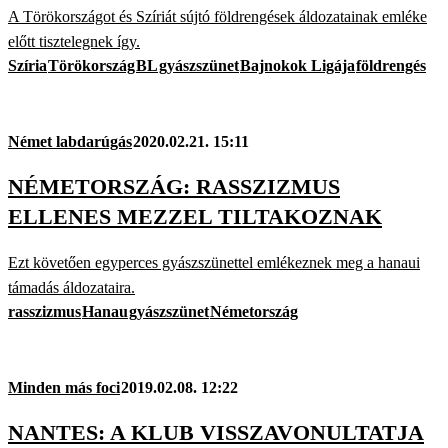
A Törökországot és Szíriát sújtó földrengések áldozatainak emléke
előtt tisztelegnek így.
Szíria
Törökország
BL
gyászszünet
Bajnokok Ligája
földrengés
Német labdarúgás
2020.02.21. 15:11
NÉMETORSZÁG: RASSZIZMUS
ELLENES MEZZEL TILTAKOZNAK
Ezt követően egyperces gyászszünettel emlékeznek meg a hanaui
támadás áldozataira.
rasszizmus
Hanau
gyászszünet
Németország
Minden más foci
2019.02.08. 12:22
NANTES: A KLUB VISSZAVONULTATJA