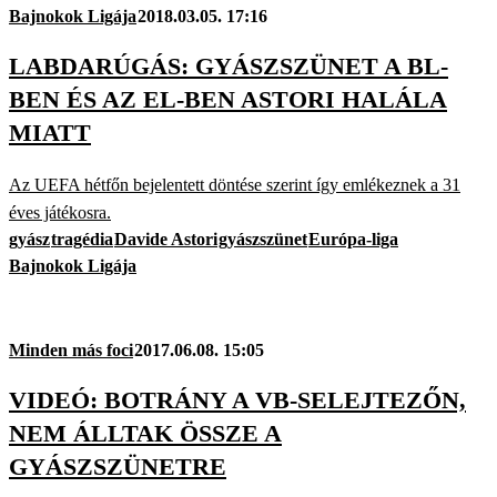
Bajnokok Ligája
2018.03.05. 17:16
LABDARÚGÁS: GYÁSZSZÜNET A BL-
BEN ÉS AZ EL-BEN ASTORI HALÁLA
MIATT
Az UEFA hétfőn bejelentett döntése szerint így emlékeznek a 31
éves játékosra.
gyász
tragédia
Davide Astori
gyászszünet
Európa-liga
Bajnokok Ligája
Minden más foci
2017.06.08. 15:05
VIDEÓ: BOTRÁNY A VB-SELEJTEZŐN,
NEM ÁLLTAK ÖSSZE A
GYÁSZSZÜNETRE