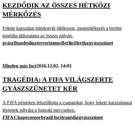
KEZDŐDIK AZ ÖSSZES HÉTKÖZI
MÉRKŐZÉS
Fekete karszalag mindegyik játékoson, megemlékezés a berlini
tragédia áldozataira az összes pályán.
gyász
Bundesliga
terrorizmus
Berlin
Hertha
gyászszünet
Minden más foci
2016.12.02. 14:01
TRAGÉDIA: A FIFA VILÁGSZERTE
GYÁSZSZÜNETET KÉR
A FIFA pénteken felszólította a csapatokat, hogy fekete karszalaggal
lépjenek pályára a bajnoki meccseken.
FIFA
Chapecoense
brazil foci
tragédia
gyászszünet