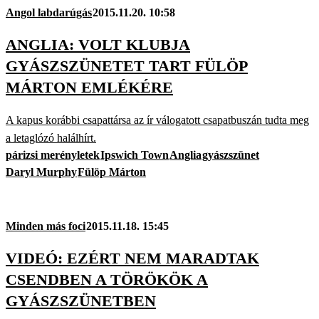
Angol labdarúgás
2015.11.20. 10:58
ANGLIA: VOLT KLUBJA
GYÁSZSZÜNETET TART FÜLÖP
MÁRTON EMLÉKÉRE
A kapus korábbi csapattársa az ír válogatott csapatbuszán tudta meg
a letaglózó halálhírt.
párizsi merényletek
Ipswich Town
Anglia
gyászszünet
Daryl Murphy
Fülöp Márton
Minden más foci
2015.11.18. 15:45
VIDEÓ: EZÉRT NEM MARADTAK
CSENDBEN A TÖRÖKÖK A
GYÁSZSZÜNETBEN