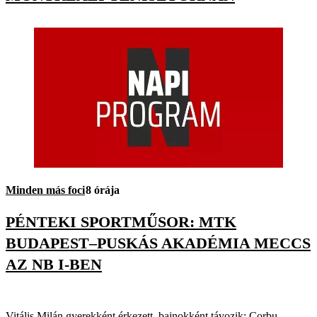
Minden más foci
8 órája
PÉNTEKI SPORTMŰSOR: MTK
BUDAPEST–PUSKÁS AKADÉMIA MECCS
AZ NB I-BEN
Vitális Milán gyerekként érkezett, bajnokként távozik; Corbu