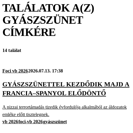
TALÁLATOK A(Z)
GYÁSZSZÜNET
CÍMKÉRE
14 találat
Foci vb 2026
2026.07.13. 17:38
GYÁSZSZÜNETTEL KEZDŐDIK MAJD A
FRANCIA–SPANYOL ELŐDÖNTŐ
A nizzai terrortámadás tizedik évfordulója alkalmából az áldozatok
emléke előtt tisztelegnek.
vb 2026
foci-vb 2026
gyászszünet