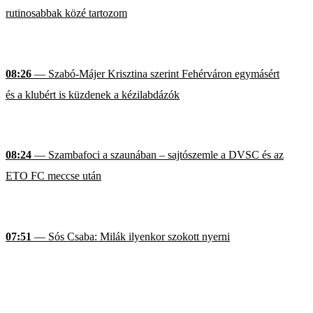
rutinosabbak közé tartozom
08:26
— Szabó-Májer Krisztina szerint Fehérváron egymásért
és a klubért is küzdenek a kézilabdázók
08:24
— Szambafoci a szaunában – sajtószemle a DVSC és az
ETO FC meccse után
07:51
— Sós Csaba: Milák ilyenkor szokott nyerni