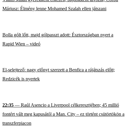
Máriusz: Élmény lenne Mohamed Szalah ellen játszani
Bolla gólt lőtt, majd gólpasszt adott: Észtországban nyert a
Rapid Wien – videó
El-selejtező: nagy előnyt szerzett a Benfica a rájátszás előtt;
Redzicék is nyertek
22:35
— Raúl Asencio a Liverpool célkeresztjében; 45 millió
fontért vált meg kapusától a Man. City – ez történt csütörtökön a
transzferpiacon