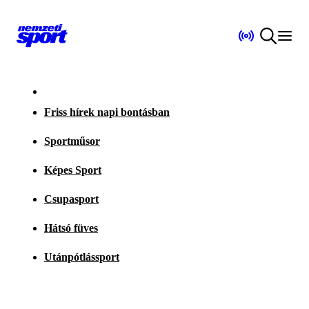
Friss hírek napi bontásban
Sportműsor
Képes Sport
Csupasport
Hátsó füves
Utánpótlássport