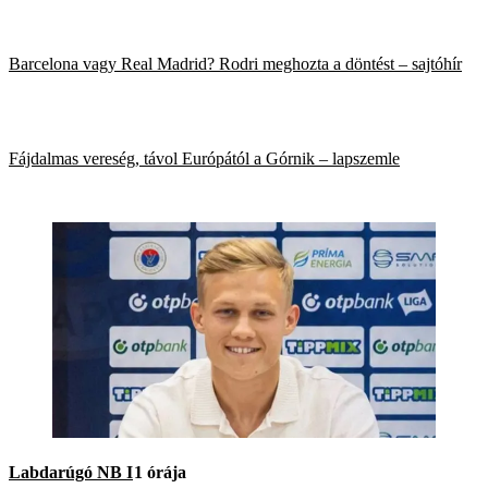
Barcelona vagy Real Madrid? Rodri meghozta a döntést – sajtóhír
Fájdalmas vereség, távol Európától a Górnik – lapszemle
Labdarúgó NB I
1 órája