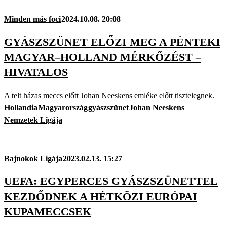
Minden más foci
2024.10.08. 20:08
GYÁSZSZÜNET ELŐZI MEG A PÉNTEKI
MAGYAR–HOLLAND MÉRKŐZÉST –
HIVATALOS
A telt házas meccs előtt Johan Neeskens emléke előtt tisztelegnek.
Hollandia
Magyarország
gyászszünet
Johan Neeskens
Nemzetek Ligája
Bajnokok Ligája
2023.02.13. 15:27
UEFA: EGYPERCES GYÁSZSZÜNETTEL
KEZDŐDNEK A HÉTKÖZI EURÓPAI
KUPAMECCSEK