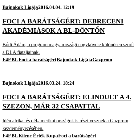
Bajnokok Ligája
2016.04.04. 12:19
FOCI A BARÁTSÁGÉRT: DEBRECENI
AKADÉMIÁSOK A BL-DÖNTŐN
Bódi Ádám, a program magyarországi nagykövete különösen szorít
a DLA fiataljainak.
F4F
BL
Foci a barátságért
Bajnokok Ligája
Gazprom
Bajnokok Ligája
2016.03.24. 18:24
FOCI A BARÁTSÁGÉRT: ELINDULT A 4.
SZEZON, MÁR 32 CSAPATTAL
Idén afrikai és dél-amerikai országok is részt vesznek a Gazprom
kezdeményezésében.
F4F
BL
Kilenc Érték Kupa
Foci a barátságért