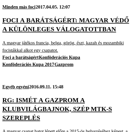
Minden más foci
2017.04.05. 12:07
FOCI A BARÁTSÁGÉRT: MAGYAR VÉDŐ
A KÜLÖNLEGES VÁLOGATOTTBAN
A magyar játékos francia, belga, görög, észt, kazah és mozambiki
focistákkal alkot egy csapatot.
Foci a barátságért
Konföderációs Kupa
Konföderációs Kupa 2017
Gazprom
Egyéb egyéni
2016.09.11. 15:48
RG: ISMÉT A GAZPROM A
KLUBVILÁGBAJNOK, SZÉP MTK-S
SZEREPLÉS
A magyar csapat hatot lépett előre a 2015-ös helyezéséhez képest, a