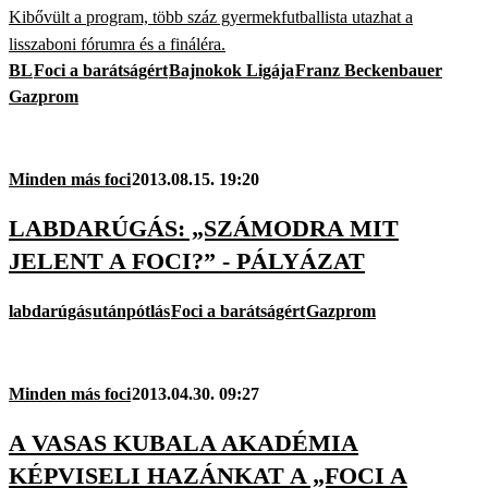
Kibővült a program, több száz gyermekfutballista utazhat a
lisszaboni fórumra és a fináléra.
BL
Foci a barátságért
Bajnokok Ligája
Franz Beckenbauer
Gazprom
Minden más foci
2013.08.15. 19:20
LABDARÚGÁS: „SZÁMODRA MIT
JELENT A FOCI?” - PÁLYÁZAT
labdarúgás
utánpótlás
Foci a barátságért
Gazprom
Minden más foci
2013.04.30. 09:27
A VASAS KUBALA AKADÉMIA
KÉPVISELI HAZÁNKAT A „FOCI A