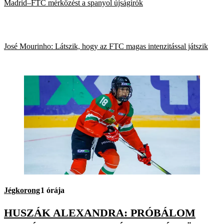
Madrid–FTC mérkőzést a spanyol újságírók
José Mourinho: Látszik, hogy az FTC magas intenzitással játszik
Jégkorong
1 órája
HUSZÁK ALEXANDRA: PRÓBÁLOM