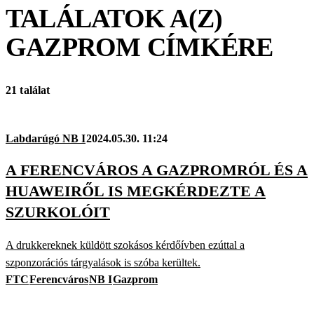
TALÁLATOK A(Z)
GAZPROM
CÍMKÉRE
21 találat
Labdarúgó NB I
2024.05.30. 11:24
A FERENCVÁROS A GAZPROMRÓL ÉS A
HUAWEIRŐL IS MEGKÉRDEZTE A
SZURKOLÓIT
A drukkereknek küldött szokásos kérdőívben ezúttal a
szponzorációs tárgyalások is szóba kerültek.
FTC
Ferencváros
NB I
Gazprom