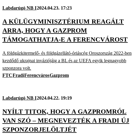
Labdarúgó NB I
2024.04.23. 17:23
A KÜLÜGYMINISZTÉRIUM REAGÁLT
ARRA, HOGY A GAZPROM
TÁMOGATHATJA-E A FERENCVÁROST
A földgázkitermelő- és földgázellátó-óriáscég Oroszország 2022-ben
kezdődő ukrajnai inváziójáig a BL és az UEFA egyik legnagyobb
szponzora volt.
FTC
Fradi
Ferencváros
Gazprom
Labdarúgó NB I
2024.04.22. 19:19
NYÍLT TITOK, HOGY A GAZPROMRÓL
VAN SZÓ – MEGNEVEZTÉK A FRADI ÚJ
SZPONZORJELÖLTJÉT