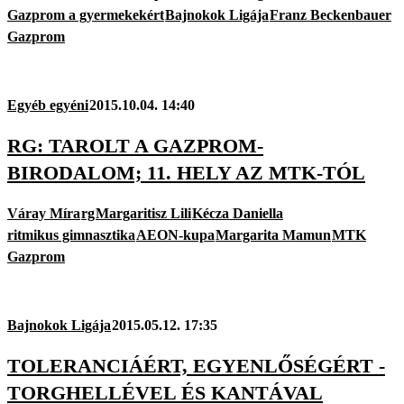
Gazprom a gyermekekért
Bajnokok Ligája
Franz Beckenbauer
Gazprom
Egyéb egyéni
2015.10.04. 14:40
RG: TAROLT A GAZPROM-
BIRODALOM; 11. HELY AZ MTK-TÓL
Váray Míra
rg
Margaritisz Lili
Kécza Daniella
ritmikus gimnasztika
AEON-kupa
Margarita Mamun
MTK
Gazprom
Bajnokok Ligája
2015.05.12. 17:35
TOLERANCIÁÉRT, EGYENLŐSÉGÉRT -
TORGHELLÉVEL ÉS KANTÁVAL