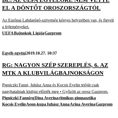
EL A DÖNTŐT OROSZORSZÁGTÓL
Az Európai Labdarúgó-szövetség kényes helyzetben van, és figyeli
a fejleményeket.
UEFA
Bajnokok Ligája
Gazprom
Egyéb egyéni
2019.10.27. 10:37
RG: NAGYON SZÉP SZEREPLÉS, 6. AZ
MTK A KLUBVILÁGBAJNOKSÁGON
Pigniczki Fanni, Juhász Anna és Kocsis Evelin trióját csak
nagyhatalmak klubjai előzték meg • Győzött az orosz Gazprom.
Pigniczki Fanni
rg
Dina Averina
ritmikus gimnasztika
Kocsis Evelin
Aeon-kupa
Juhász Anna
Arina Averina
Gazprom