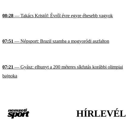
08:28
— Takács Kristóf: Évről évre egyre éhesebb vagyok
07:51
— Népsport: Brazil szamba a mogyoródi aszfalton
07:21
— Gyász: elhunyt a 200 méteres síkfutás korábbi olimpiai
bajnoka
HÍRLEVÉL