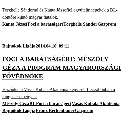
Torghelle Sándorral és Kanta Józseffel együtt ünnepeltek a BL-
döntőre kijutó magyar fiatalok.
Kanta József
Foci a barátságért
Torghelle Sándor
Gazprom
Bajnokok Ligája
2014.04.10. 09:11
FOCI A BARÁTSÁGÉRT: MÉSZÖLY
GÉZA A PROGRAM MAGYARORSZÁGI
FŐVÉDNÖKE
Hazánkat a Vasas Kubala Akadémia képviseli Lisszabonban a
rangos eseményen.
Mészöly Géza
BL
Foci a barátságért
Vasas Kubala Akadémia
Bajnokok Ligája
Franz Beckenbauer
Gazprom