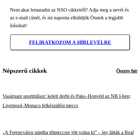
Nem akar lemaradni az NSO cikkeiről? Adja meg a nevét és
az e-mail címét, és mi naponta elküldjük Önnek a legjobb
írásokat!
FELIRATKOZOM A HÍRLEVÉLRE
Népszerű cikkek
Összes hír
Vasárnapi sportműsor: keleti derbi és Paks–Honvéd az NB I-ben;
Liverpool–Monaco felkészülési meccs
„A Ferencváros mintha tétmeccsre jött volna ki” – így látták a Real