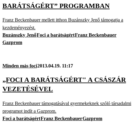
BARÁTSÁGÉRT” PROGRAMBAN
Franz Beckenbauer mellett itthon Buzánszky Jenő támogatja a
kezdeményezést.
Buzánszky Jenő
Foci a barátságért
Franz Beckenbauer
Gazprom
Minden más foci
2013.04.19. 11:17
„FOCI A BARÁTSÁGÉRT" A CSÁSZÁR
VEZETÉSÉVEL
Franz Beckenbauer támogatásával gyermekeknek szóló társadalmi
programot indít a Gazprom.
Foci a barátságért
Franz Beckenbauer
Gazprom