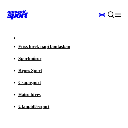
Friss hírek napi bontásban
Sportműsor
Képes Sport
Csupasport
Hátsó füves
Utánpótlássport