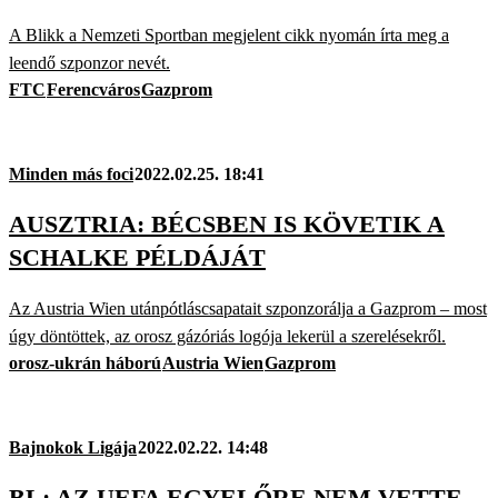
A Blikk a Nemzeti Sportban megjelent cikk nyomán írta meg a
leendő szponzor nevét.
FTC
Ferencváros
Gazprom
Minden más foci
2022.02.25. 18:41
AUSZTRIA: BÉCSBEN IS KÖVETIK A
SCHALKE PÉLDÁJÁT
Az Austria Wien utánpótláscsapatait szponzorálja a Gazprom – most
úgy döntöttek, az orosz gázóriás logója lekerül a szerelésekről.
orosz-ukrán háború
Austria Wien
Gazprom
Bajnokok Ligája
2022.02.22. 14:48
BL: AZ UEFA EGYELŐRE NEM VETTE