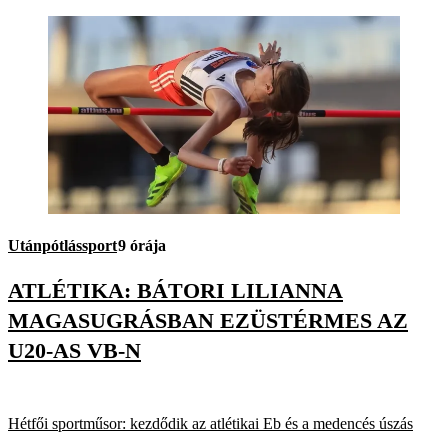
Utánpótlássport
9 órája
ATLÉTIKA: BÁTORI LILIANNA
MAGASUGRÁSBAN EZÜSTÉRMES AZ
U20-AS VB-N
Hétfői sportműsor: kezdődik az atlétikai Eb és a medencés úszás