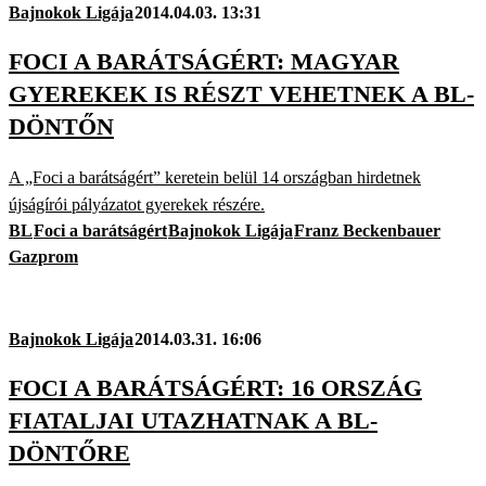
Bajnokok Ligája
2014.04.03. 13:31
FOCI A BARÁTSÁGÉRT: MAGYAR
GYEREKEK IS RÉSZT VEHETNEK A BL-
DÖNTŐN
A „Foci a barátságért” keretein belül 14 országban hirdetnek
újságírói pályázatot gyerekek részére.
BL
Foci a barátságért
Bajnokok Ligája
Franz Beckenbauer
Gazprom
Bajnokok Ligája
2014.03.31. 16:06
FOCI A BARÁTSÁGÉRT: 16 ORSZÁG
FIATALJAI UTAZHATNAK A BL-
DÖNTŐRE