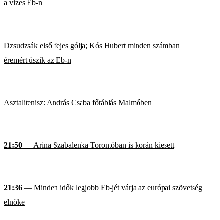
a vizes Eb-n
Dzsudzsák első fejes gólja; Kós Hubert minden számban
éremért úszik az Eb-n
Asztalitenisz: András Csaba főtáblás Malmőben
21:50
— Arina Szabalenka Torontóban is korán kiesett
21:36
— Minden idők legjobb Eb-jét várja az európai szövetség
elnöke