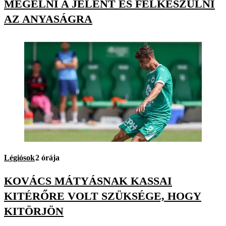
MEGÉLNI A JELENT ÉS FELKÉSZÜLNI
AZ ANYASÁGRA
Légiósok
2 órája
KOVÁCS MÁTYÁSNAK KASSAI
KITÉRŐRE VOLT SZÜKSÉGE, HOGY
KITÖRJÖN