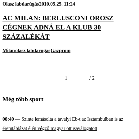
Olasz labdarúgás
2010.05.25. 11:24
AC MILAN: BERLUSCONI OROSZ
CÉGNEK ADNÁ EL A KLUB 30
SZÁZALÉKÁT
Milan
olasz labdarúgás
Gazprom
1
/
2
Még több sport
08:40
— Szinte lemásolta a tavalyi Eb-t az Isztambulban is az
éremtáblázat élén végző magyar öttusaválogatott