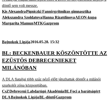
döntő sem volt messze.
Kis Alexandra
Pigniczki Fanni
rg
ritmikus gimnasztika
Alekszandra Szoldatova
Hanna Rizatdinova
AEON-kupa
Margarita Mamun
MTK
Gazprom
Bajnokok Ligája
2016.05.28. 15:32
BL: BECKENBAUER KÖSZÖNTÖTTE AZ
EZÜSTÖS DEBRECENIEKET
MILÁNÓBAN
A DLA fiataljai több száz néző előtt játszhattak döntőt a milánói
szurkolói zóna központjában.
CsZ
Debreceni Labdarúgó Akadémia
BL
Foci a barátságért
DLA
Bajnokok Ligája
BL-döntő
Gazprom