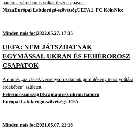
hanem a városban is voltak összecsapások.
Nizza
Európai Labdarúgó-szövetség
UEFA
1. FC Köln
Nice
Minden más foci
2022.05.27. 17:35
UEFA: NEM JÁTSZHATNAK
EGYMÁSSAL UKRÁN ÉS FEHÉROROSZ
CSAPATOK
A döntés „az UEFA versenysorozatainak gördülékeny lebonyolítása
érdekében” született.
Fehéroroszország
Ukrajna
orosz-ukrán háború
Európai Labdarúgó-szövetség
UEFA
Minden más foci
2021.05.07. 21:16