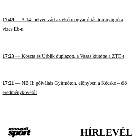
17:49
— A 14. helyen zárt az első magyar óriás-toronyugró a
vizes Eb-n
17:23
— Koszta és Urblík duplázott, a Vasas kiütötte a ZTE-t
17:21
— NB II: gólváltás Gyirmóton, előnyben a Kécske – élő
eredménykövető!
HÍRLEVÉL