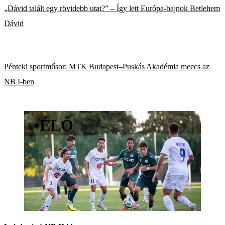
„Dávid talált egy rövidebb utat?” – Így lett Európa-bajnok Betlehem
Dávid
Pénteki sportműsor: MTK Budapest–Puskás Akadémia meccs az
NB I-ben
•
ÉLŐ