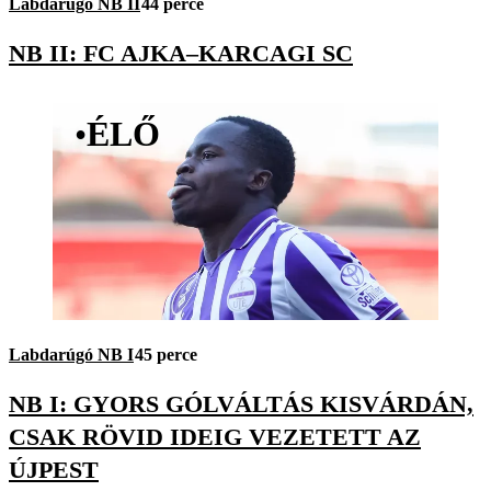
Labdarúgó NB II
44 perce
NB II: FC AJKA–KARCAGI SC
•
ÉLŐ
Labdarúgó NB I
45 perce
NB I: GYORS GÓLVÁLTÁS KISVÁRDÁN,
CSAK RÖVID IDEIG VEZETETT AZ
ÚJPEST