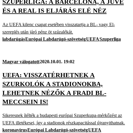
SZUPERLIGA: A BARCELONA, A JUVE
ÉS A REAL IS ELJÁRÁS ELÉ NÉZ
Az UEFA kilenc csapat esetében visszatartja a BL- vagy El-
szereplés után járó pénz öt százalékát.
labdarúgás
Európai Labdarúgó-szövetség
UEFA
Szuperliga
Magyar válogatott
2020.10.01. 19:02
UEFA: VISSZATÉRHETNEK A
SZURKOLÓK A STADIONOKBA,
LEHETNEK NÉZŐK A FRADI BL-
MECCSEIN IS!
Sikeresnek ítélték a budapesti európai Szuperkupa-mérkőzést az
UEFA illetékesei, így a stadionok részkapacitással újranyithatnak.
koronavírus
Európai Labdarúgó-szövetség
UEFA