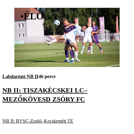
•
ÉLŐ
Labdarúgó NB II
46 perce
NB II: TISZAKÉCSKEI LC–
MEZŐKÖVESD ZSÓRY FC
NB II: BVSC-Zugló–Kecskeméti TE