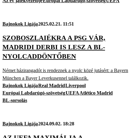
Az év játékvezetője
Európai Labdarúgó-szövetség
UEFA
Bajnokok Ligája
2025.02.21. 11:51
SZOBOSZLAIÉKRA A PSG VÁR,
MADRIDI DERBI IS LESZ A BL-
NYOLCADDÖNTŐBEN
Német házirangadót is rendeznek a nyolc közé jutásért: a Bayern
München a Bayer Leverkusennel találkozik.
Bajnokok Ligája
Real Madrid
Liverpool
Európai Labdarúgó-szövetség
UEFA
Atlético Madrid
BL-sorsolás
Bajnokok Ligája
2024.09.02. 18:28
AZ UEFA MAXIMÁLJA A