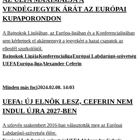
VENDÉGJEGYEK ÁRÁT AZ EURÓPAI
KUPAPORONDON
A Bajnokok Ligájában, az Európa-ligában és a Konferencialigában
sem kérhetnek el akármennyit a jegyekért a hazai csapatok az
ellenfél szurkolóitól.
Bajnokok Ligája
Konferencialiga
Európai Labdarúgó-szövetség
UEFA
Európa-liga
Alexander Ceferin
Minden más foci
2024.02.08. 14:03
UEFA: ÚJ ELNÖK LESZ, CEFERIN NEM
INDUL ÚJRA 2027-BEN
A szlovén szakembert 2016-ban választották meg az Európai
Labdarúgó-szövetség élére.