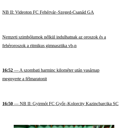
NB II: Videoton FC Fehérvár–Szeged-Csanád GA
Nemzeti szimbólumok nélkül indulhatnak az oroszok és a
fehéroroszok a ritmikus gimnasztika vb-n
16:52
— A szombati harminc kilométer után vasárnap
megnyerte a félmaratonit
16:50
— NB II: Gyirmót FC Győr–Kolorcity Kazincbarcika SC