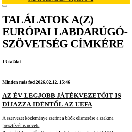
TALÁLATOK A(Z)
EURÓPAI LABDARÚGÓ-
SZÖVETSÉG
CÍMKÉRE
13 találat
Minden más foci
2026.02.12. 15:46
AZ ÉV LEGJOBB JÁTÉKVEZETŐIT IS
DÍJAZZA IDÉNTŐL AZ UEFA
A szervezet közleménye szerint a bírók elismerése a szakma
presztízsét is növeli.