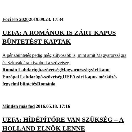
Foci Eb 2020
2019.09.23. 17:34
UEFA: A ROMÁNOK IS ZÁRT KAPUS
BÜNTETÉST KAPTAK
A pénzbüntetés pedig még súlyosabb is, mint amit Magyarországra
és Szlovákiára kiszabott a szövetség.
Román Labdarúgó-szövetség
Magyarország
zárt kapu
Európai Labdarúgó-szövetség
UEFA
zárt kapus mérkőzés
fegyelmi büntetés
Románia
Minden más foci
2016.05.18. 17:16
UEFA: HÍDÉPÍTŐRE VAN SZÜKSÉG – A
HOLLAND ELNÖK LENNE