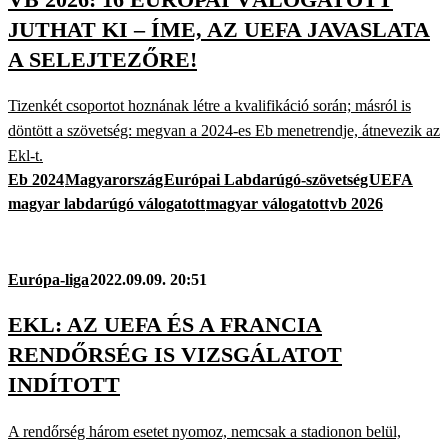
JUTHAT KI – ÍME, AZ UEFA JAVASLATA
A SELEJTEZŐRE!
Tizenkét csoportot hoznának létre a kvalifikáció során; másról is
döntött a szövetség: megvan a 2024-es Eb menetrendje, átnevezik az
Ekl-t.
Eb 2024
Magyarország
Európai Labdarúgó-szövetség
UEFA
magyar labdarúgó válogatott
magyar válogatott
vb 2026
Európa-liga
2022.09.09. 20:51
EKL: AZ UEFA ÉS A FRANCIA
RENDŐRSÉG IS VIZSGÁLATOT
INDÍTOTT
A rendőrség három esetet nyomoz, nemcsak a stadionon belül,