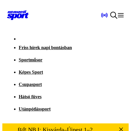
Friss hírek napi bontásban
Sportműsor
Képes Sport
Csupasport
Hátsó füves
Utánpótlássport
NB I: Kisvárda–Újpest 1–2
ÉLŐ!