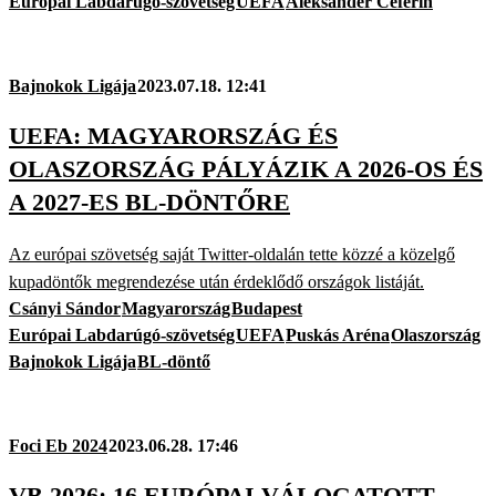
Európai Labdarúgó-szövetség
UEFA
Aleksander Ceferin
Bajnokok Ligája
2023.07.18. 12:41
UEFA: MAGYARORSZÁG ÉS
OLASZORSZÁG PÁLYÁZIK A 2026-OS ÉS
A 2027-ES BL-DÖNTŐRE
Az európai szövetség saját Twitter-oldalán tette közzé a közelgő
kupadöntők megrendezése után érdeklődő országok listáját.
Csányi Sándor
Magyarország
Budapest
Európai Labdarúgó-szövetség
UEFA
Puskás Aréna
Olaszország
Bajnokok Ligája
BL-döntő
Foci Eb 2024
2023.06.28. 17:46
VB 2026: 16 EURÓPAI VÁLOGATOTT