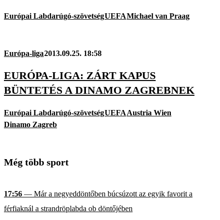
Európai Labdarúgó-szövetség
UEFA
Michael van Praag
Európa-liga
2013.09.25. 18:58
EURÓPA-LIGA: ZÁRT KAPUS
BÜNTETÉS A DINAMO ZAGREBNEK
Európai Labdarúgó-szövetség
UEFA
Austria Wien
Dinamo Zagreb
Még több sport
17:56
— Már a negyeddöntőben búcsúzott az egyik favorit a
férfiaknál a strandröplabda ob döntőjében