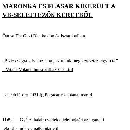
MARONKA ÉS FLASÁR KIKERÜLT A
VB-SELEJTEZŐS KERETBŐL
Öttusa Eb: Guzi Blanka döntős Isztambulban
„Biztos vagyok benne, hogy az utunk még keresztezi egymást”
– Vitális Milán elbúcsúzott az ETO-tól
Isaac del Toro 2031-ig Pogacar csapatánál marad
11:52
— Gyász: halálra verték a telefonjáért az ugandai
rekordbajnok csapatkapitányát