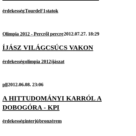
érdekesség
TourdeF1
statok
Olimpia 2012 - Percről percre
2012.07.27. 18:29
ÍJÁSZ VILÁGCSÚCS VAKON
érdekesség
olimpia 2012
íjászat
pll
2012.06.08. 23:06
A HITTUDOMÁNYI KARRÓL A
DOBOGÓRA - KPI
érdekesség
interjú
bronzérem