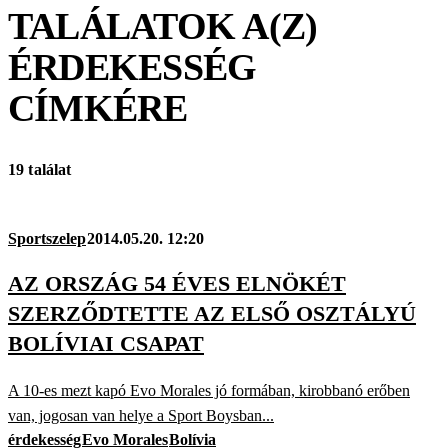
TALÁLATOK A(Z)
ÉRDEKESSÉG
CÍMKÉRE
19 találat
Sportszelep
2014.05.20. 12:20
AZ ORSZÁG 54 ÉVES ELNÖKÉT
SZERZŐDTETTE AZ ELSŐ OSZTÁLYÚ
BOLÍVIAI CSAPAT
A 10-es mezt kapó Evo Morales jó formában, kirobbanó erőben
van, jogosan van helye a Sport Boysban...
érdekesség
Evo Morales
Bolívia