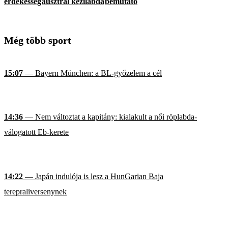
érdekesség
ausztrál kézilabda
bemutató
Még több sport
15:07
— Bayern München: a BL-győzelem a cél
14:36
— Nem változtat a kapitány: kialakult a női röplabda-
válogatott Eb-kerete
14:22
— Japán indulója is lesz a HunGarian Baja
terepraliversenynek