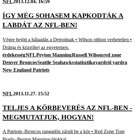
NFL
2013.12.04. 16:59
ÍGY MÉG SOHASEM KAPKODTÁK A
LABDÁT AZ NFL-BEN!
Végre bejött a hálaadás a Detroitnak • Wilson otthon verhetetlen •
Dráma és közröhej az egyetemen.
érdekesség
NFL
Peyton Manning
Russell Wilson
red zone
Denver Broncos
Seattle Seahawks
statisztika
yardról yardra
New England Patriots
NFL
2013.11.27. 15:52
TELJES A KÖRBEVERÉS AZ NFL-BEN -
MEGMUTATJUK, HOGYAN!
A Patriots–Broncos rangadón zárult be a kör • Red Zone Tom
Brady–Peyton Manning-blokkal.