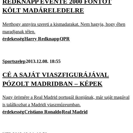
REDKNAPP ÉVENTE 2000 FONTOT
KÖLT MADÁRELEDELRE
Merthogy annyira szereti a kismadarakat. Nem hagyja, hogy éhen
maradjanak télen.
érdekesség
Harry Redknapp
QPR
Sportszelep
2013.12.08. 18:55
CÉ A SAJÁT VIASZFIGURÁJÁVAL
PÓZOLT MADRIDBAN – KÉPEK
Nagy örömére a Real Madrid portugál ikonjának, már saját magával
is találkozhat a Madridi viaszmúzeumban.
érdekesség
Cristiano Ronaldo
Real Madrid