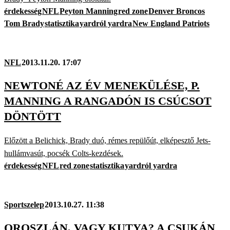
érdekesség
NFL
Peyton Manning
red zone
Denver Broncos
Tom Brady
statisztika
yardról yardra
New England Patriots
NFL
2013.11.20. 17:07
NEWTONÉ AZ ÉV MENEKÜLÉSE, P.
MANNING A RANGADÓN IS CSÚCSOT
DÖNTÖTT
Előzött a Belichick, Brady duó, rémes repülőút, elképesztő Jets-
hullámvasút, pocsék Colts-kezdések.
érdekesség
NFL
red zone
statisztika
yardról yardra
Sportszelep
2013.10.27. 11:38
OROSZLÁN, VAGY KUTYA? A CSUKÁN