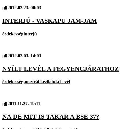
pll
2012.03.23. 00:03
INTERJÚ - VASKAPU JAM-JAM
érdekesség
interjú
pll
2012.03.03. 14:03
NYÍLT LEVÉL A FEGYENCJÁRATHOZ
érdekesség
ausztrál kézilabda
Levél
pll
2011.11.27. 19:11
NA DE MIT IS TAKAR A BSE 37?