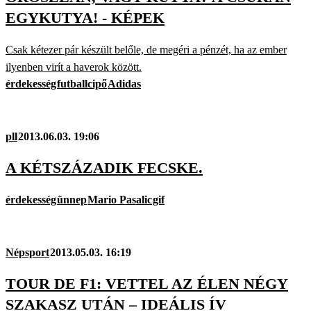
EGYKUTYA! - KÉPEK
Csak kétezer pár készült belőle, de megéri a pénzét, ha az ember
ilyenben virít a haverok között.
érdekesség
futballcipő
Adidas
pll
2013.06.03. 19:06
A KÉTSZÁZADIK FECSKE.
érdekesség
ünnep
Mario Pasalic
gif
Népsport
2013.05.03. 16:19
TOUR DE F1: VETTEL AZ ÉLEN NÉGY
SZAKASZ UTÁN – IDEÁLIS ÍV