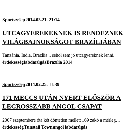
Sportszelep
2014.03.21. 21:14
UTCAGYEREKEKNEK IS RENDEZNEK
VILÁGBAJNOKSÁGOT BRAZÍLIÁBAN
Tanzánia, India, Brazília... sehol sem jó utcagyereknek lenni.
érdekesség
labdarúgás
Brazília 2014
Sportszelep
2014.02.25. 11:39
171 MECCS UTÁN NYERT ELŐSZÖR A
LEGROSSZABB ANGOL CSAPAT
2007 szeptembere óta két döntetlen mellett 169 zakó a mérleg…
érdekesség
Tunstall Town
angol labdarúgás