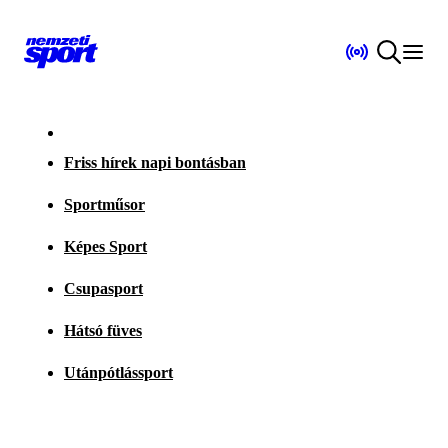
Friss hírek napi bontásban
Sportműsor
Képes Sport
Csupasport
Hátsó füves
Utánpótlássport