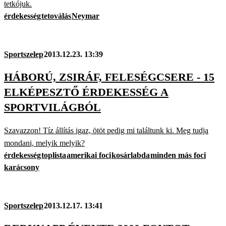
tetkójuk.
érdekesség
tetoválás
Neymar
Sportszelep
2013.12.23. 13:39
HÁBORÚ, ZSIRÁF, FELESÉGCSERE - 15
ELKÉPESZTŐ ÉRDEKESSÉG A
SPORTVILÁGBÓL
Szavazzon! Tíz állítás igaz, ötöt pedig mi találtunk ki. Meg tudja
mondani, melyik melyik?
érdekesség
toplista
amerikai foci
kosárlabda
minden más foci
karácsony
Sportszelep
2013.12.17. 13:41