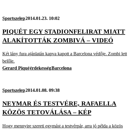
Sportszelep
2014.01.23. 10:02
PIQUÉT EGY STADIONFELIRAT MIATT
ALAKÍTOTTÁK ZOMBIVÁ – VIDEÓ
Két lány fura ajánlatán kapva kapott a Barcelona védője. Zombi lett
belőle.
Gerard Piqué
érdekesség
Barcelona
Sportszelep
2014.01.08. 09:38
NEYMAR ÉS TESTVÉRE, RAFAELLA
KÖZÖS TETOVÁLÁSA – KÉP
Hogy mennyire szereti egymást a testvérpár, arra jó példa a közös